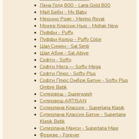
Лана Голд 800 - Lana Gold 800
Май Беби - My Baby
Мерино Роял - Merino Royal
Мохер Классик Нью - Mohair New
Пуффи - Puffy
Пуффи Колор - Puffy Color
Шал Симли - Sal Simli
Шал Абие - Sal Abiye
Софти - Softy
Софти Мега — Softy Mega
Софти Плюс - Softy Plus
Софти Плюс Омбре Батик - Softy Plus
Ombre Batik
Супервош - Superwash
Супервош ARTISAN
Суперлана Классик - Superlana Klasik
Суперлана Классик Батик - Superlana
Klasik Batik
Суперлана Макси - Superlana Maxi
Фореве - Forever