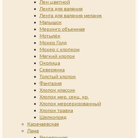
Лен цветной
Лента для валяния
Лента для валяния меланж
Малышок
Меринго объемная
Мотылёк
Мохер Голд
Мохер с хлопком
Мягкий хлопок
Околица
Северянка
Толстый хлопок
Фантазия
Хлопок классик
Хлопок мер. секц. кр.
Хлопок мерсеризованный
Хлопок травка
Шелкопряд
Карачаевская
Лама
Веревочная