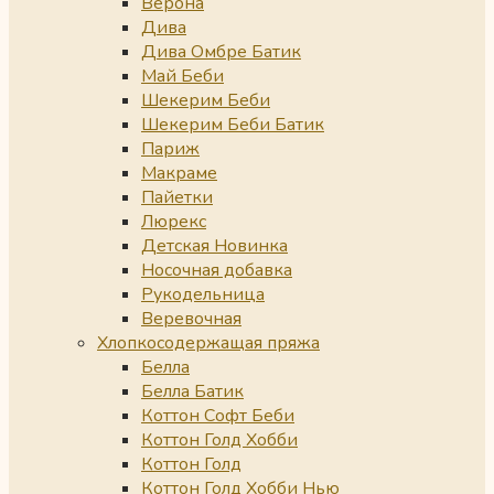
Верона
Дива
Дива Омбре Батик
Май Беби
Шекерим Беби
Шекерим Беби Батик
Париж
Макраме
Пайетки
Люрекс
Детская Новинка
Носочная добавка
Рукодельница
Веревочная
Хлопкосодержащая пряжа
Белла
Белла Батик
Коттон Софт Беби
Коттон Голд Хобби
Коттон Голд
Коттон Голд Хобби Нью