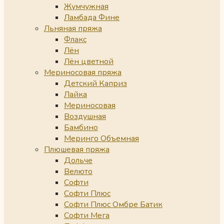
Жумчужная
Ламбада Фине
Льняная пряжа
Флакс
Лён
Лён цветной
Мериносовая пряжа
Детский Каприз
Лайка
Мериносовая
Воздушная
Бамбино
Меринго Объемная
Плюшевая пряжа
Дольче
Велюто
Софти
Софти Плюс
Софти Плюс Омбре Батик
Софти Мега