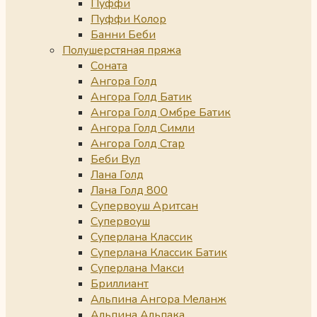
Пуффи
Пуффи Колор
Банни Беби
Полушерстяная пряжа
Соната
Ангора Голд
Ангора Голд Батик
Ангора Голд Омбре Батик
Ангора Голд Симли
Ангора Голд Стар
Беби Вул
Лана Голд
Лана Голд 800
Супервоуш Аритсан
Супервоуш
Суперлана Классик
Суперлана Классик Батик
Суперлана Макси
Бриллиант
Альпина Ангора Меланж
Альпина Альпака