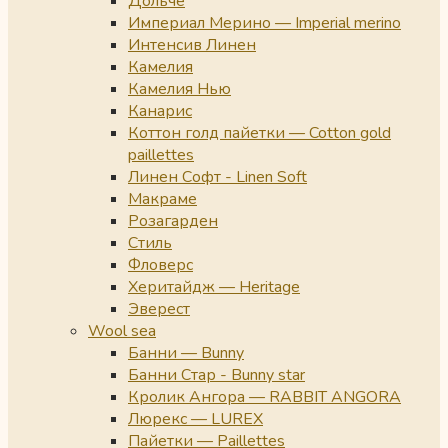
Дольче
Империал Мерино — Imperial merino
Интенсив Линен
Камелия
Камелия Нью
Канарис
Коттон голд пайетки — Cotton gold
paillettes
Линен Софт - Linen Soft
Макраме
Розагарден
Стиль
Фловерс
Херитайдж — Heritage
Эверест
Wool sea
Банни — Bunny
Банни Стар - Bunny star
Кролик Ангора — RABBIT ANGORA
Люрекс — LUREX
Пайетки — Paillettes