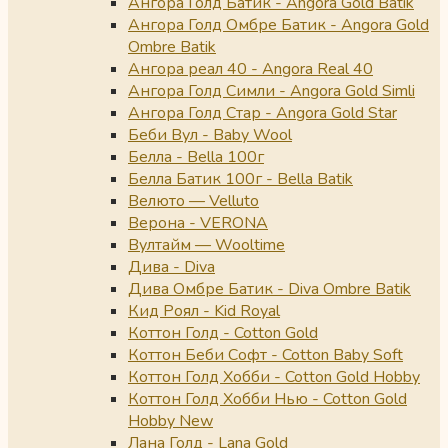
Ангора Голд Батик - Angora Gold Batik
Ангора Голд Омбре Батик - Angora Gold
Ombre Batik
Ангора реал 40 - Angora Real 40
Ангора Голд Симли - Angora Gold Simli
Ангора Голд Стар - Angora Gold Star
Беби Вул - Baby Wool
Белла - Bella 100г
Белла Батик 100г - Bella Batik
Велюто — Velluto
Верона - VERONA
Вултайм — Wooltime
Дива - Diva
Дива Омбре Батик - Diva Ombre Batik
Кид Роял - Kid Royal
Коттон Голд - Cotton Gold
Коттон Беби Софт - Cotton Baby Soft
Коттон Голд Хобби - Cotton Gold Hobby
Коттон Голд Хобби Нью - Cotton Gold
Hobby New
Лана Голд - Lana Gold