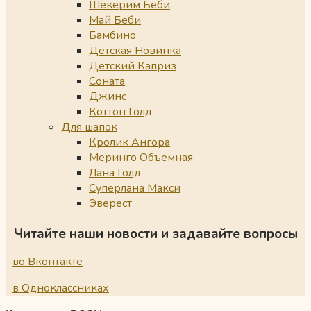
Шекерим Беби
Май Беби
Бамбино
Детская Новинка
Детский Каприз
Соната
Джинс
Коттон Голд
Для шапок
Кролик Ангора
Меринго Объемная
Лана Голд
Суперлана Макси
Эверест
Читайте наши новости и задавайте вопросы
во Вконтакте
в Одноклассниках