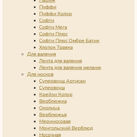
Париж
Пуффи
Пуффи Колор
Софти
Софти Мега
Софти Плюс
Софти Плюс Омбре Батик
Хлопок Травка
Для валяния
Лента для валяния
Лента для валяния меланж
Для носков
Супервоуш Артисан
Супервоуш
Крейзи Колор
Верблюжка
Околица
Верблюжья
Мериносовая
Монгольский Верблюд
Носочная