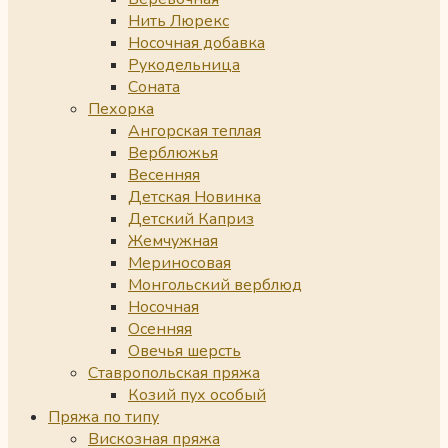
Нить Люрекс
Носочная добавка
Рукодельница
Соната
Пехорка
Ангорская теплая
Верблюжья
Весенняя
Детская Новинка
Детский Каприз
Жемчужная
Мериносовая
Монгольский верблюд
Носочная
Осенняя
Овечья шерсть
Ставропольская пряжа
Козий пух особый
Пряжа по типу
Вискозная пряжа