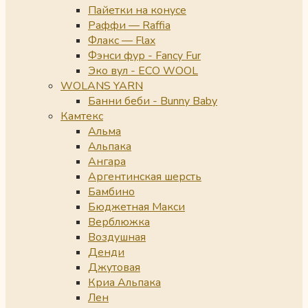
Пайетки на конусе
Раффи — Raffia
Флакс — Flax
Фэнси фур - Fancy Fur
Эко вул - ECO WOOL
WOLANS YARN
Банни беби - Bunny Baby
Камтекс
Альма
Альпака
Ангара
Аргентинская шерсть
Бамбино
Бюджетная Макси
Верблюжка
Воздушная
Денди
Джутовая
Криа Альпака
Лен