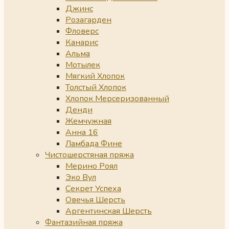
Джинс
Розагарден
Фловерс
Канарис
Альма
Мотылек
Мягкий Хлопок
Толстый Хлопок
Хлопок Мерсеризованный
Денди
Жемчужная
Анна 16
Ламбада Фине
Чистошерстяная пряжа
Мерино Роял
Эко Вул
Секрет Успеха
Овечья Шерсть
Аргентинская Шерсть
Фантазийная пряжа