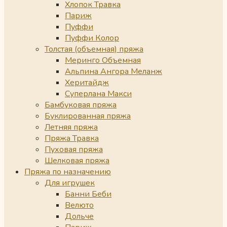
Хлопок Травка
Париж
Пуффи
Пуффи Колор
Толстая (объемная) пряжа
Меринго Объемная
Альпина Ангора Меланж
Херитайдж
Суперлана Макси
Бамбуковая пряжа
Буклированная пряжа
Летняя пряжа
Пряжа Травка
Пуховая пряжа
Шелковая пряжа
Пряжа по назначению
Для игрушек
Банни Беби
Велюто
Дольче