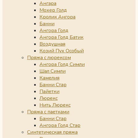
Ангара
Мохер Голд
Кролик Ангора
Банни
Ангора Голд
Ангора Голд Батик
Воздушная
Козий Пух Особый
Пряжа с люрексом
Ангора Голд Симли
Шал Симли
Камелия
Банни Стар
Пайетки
Люрекс
Нить Люрекс
Пряжа с паетками
Банни Стар
Ангора Голд Стар
Синтетическая пряжа