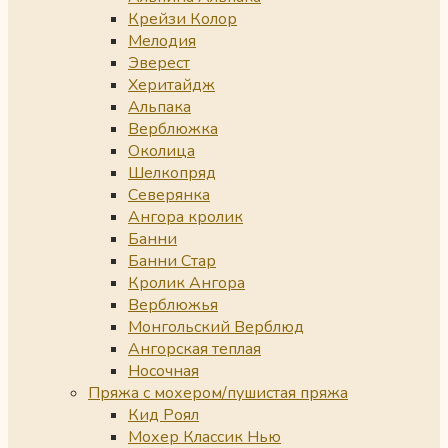
Крейзи Колор
Мелодия
Эверест
Херитайдж
Альпака
Верблюжка
Околица
Шелкопряд
Северянка
Ангора кролик
Банни
Банни Стар
Кролик Ангора
Верблюжья
Монгольский Верблюд
Ангорская теплая
Носочная
Пряжа с мохером/пушистая пряжа
Кид Роял
Мохер Классик Нью