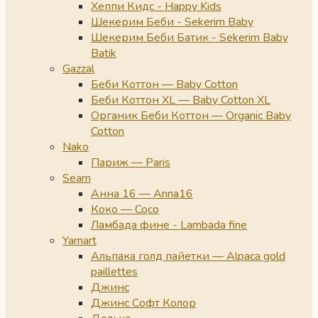
Хеппи Кидс - Happy Kids
Шекерим Беби - Sekerim Baby
Шекерим Беби Батик - Sekerim Baby
Batik
Gazzal
Беби Коттон — Baby Cotton
Беби Коттон XL — Baby Cotton XL
Органик Беби Коттон — Organic Baby
Cotton
Nako
Париж — Paris
Seam
Анна 16 — Anna16
Коко — Coco
Ламбада фине - Lambada fine
Yarnart
Альпака голд пайетки — Alpaca gold
paillettes
Джинс
Джинс Софт Колор