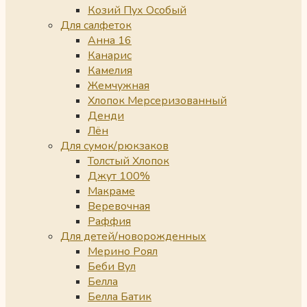
Козий Пух Особый
Для салфеток
Анна 16
Канарис
Камелия
Жемчужная
Хлопок Мерсеризованный
Денди
Лён
Для сумок/рюкзаков
Толстый Хлопок
Джут 100%
Макраме
Веревочная
Раффия
Для детей/новорожденных
Мерино Роял
Беби Вул
Белла
Белла Батик