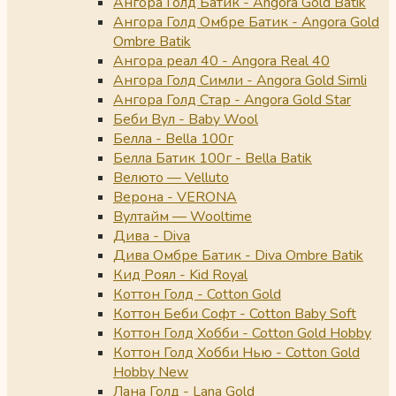
Ангора Голд Батик - Angora Gold Batik
Ангора Голд Омбре Батик - Angora Gold
Ombre Batik
Ангора реал 40 - Angora Real 40
Ангора Голд Симли - Angora Gold Simli
Ангора Голд Стар - Angora Gold Star
Беби Вул - Baby Wool
Белла - Bella 100г
Белла Батик 100г - Bella Batik
Велюто — Velluto
Верона - VERONA
Вултайм — Wooltime
Дива - Diva
Дива Омбре Батик - Diva Ombre Batik
Кид Роял - Kid Royal
Коттон Голд - Cotton Gold
Коттон Беби Софт - Cotton Baby Soft
Коттон Голд Хобби - Cotton Gold Hobby
Коттон Голд Хобби Нью - Cotton Gold
Hobby New
Лана Голд - Lana Gold