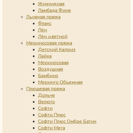
Жумчужная
Ламбада Фине
Льняная пряжа
Флакс
Лён
Лён цветной
Мериносовая пряжа
Детский Каприз
Лайка
Мериносовая
Воздушная
Бамбино
Меринго Объемная
Плюшевая пряжа
Дольче
Велюто
Софти
Софти Плюс
Софти Плюс Омбре Батик
Софти Мега