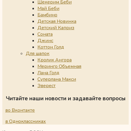
Шекерим Беби
Май Беби
Бамбино
Детская Новинка
Детский Каприз
Соната
Джинс
Коттон Голд
Для шапок
Кролик Ангора
Меринго Объемная
Лана Голд
Суперлана Макси
Эверест
Читайте наши новости и задавайте вопросы
во Вконтакте
в Одноклассниках