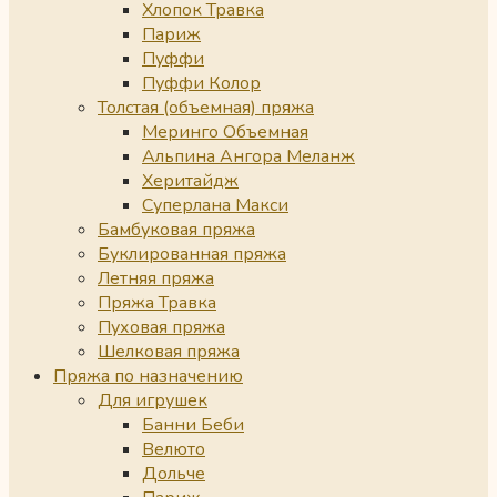
Хлопок Травка
Париж
Пуффи
Пуффи Колор
Толстая (объемная) пряжа
Меринго Объемная
Альпина Ангора Меланж
Херитайдж
Суперлана Макси
Бамбуковая пряжа
Буклированная пряжа
Летняя пряжа
Пряжа Травка
Пуховая пряжа
Шелковая пряжа
Пряжа по назначению
Для игрушек
Банни Беби
Велюто
Дольче