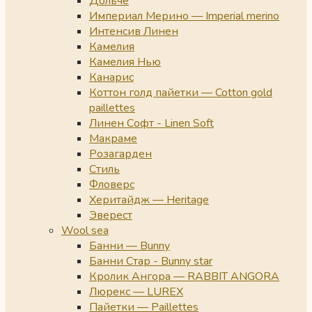
Дольче
Империал Мерино — Imperial merino
Интенсив Линен
Камелия
Камелия Нью
Канарис
Коттон голд пайетки — Cotton gold
paillettes
Линен Софт - Linen Soft
Макраме
Розагарден
Стиль
Фловерс
Херитайдж — Heritage
Эверест
Wool sea
Банни — Bunny
Банни Стар - Bunny star
Кролик Ангора — RABBIT ANGORA
Люрекс — LUREX
Пайетки — Paillettes