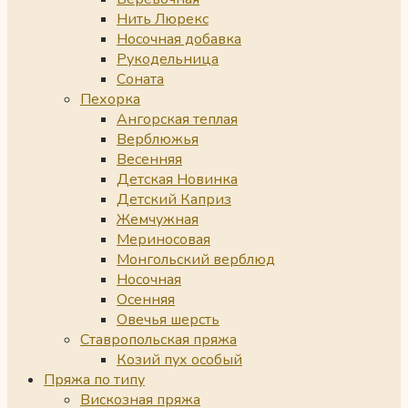
Нить Люрекс
Носочная добавка
Рукодельница
Соната
Пехорка
Ангорская теплая
Верблюжья
Весенняя
Детская Новинка
Детский Каприз
Жемчужная
Мериносовая
Монгольский верблюд
Носочная
Осенняя
Овечья шерсть
Ставропольская пряжа
Козий пух особый
Пряжа по типу
Вискозная пряжа