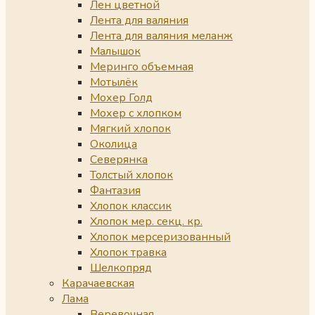
Лен цветной
Лента для валяния
Лента для валяния меланж
Малышок
Меринго объемная
Мотылёк
Мохер Голд
Мохер с хлопком
Мягкий хлопок
Околица
Северянка
Толстый хлопок
Фантазия
Хлопок классик
Хлопок мер. секц. кр.
Хлопок мерсеризованный
Хлопок травка
Шелкопряд
Карачаевская
Лама
Веревочная