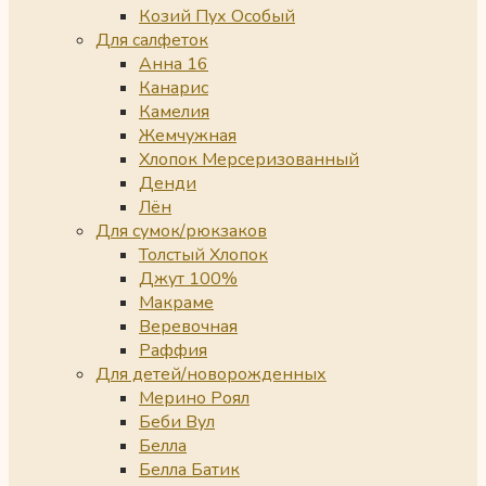
Козий Пух Особый
Для салфеток
Анна 16
Канарис
Камелия
Жемчужная
Хлопок Мерсеризованный
Денди
Лён
Для сумок/рюкзаков
Толстый Хлопок
Джут 100%
Макраме
Веревочная
Раффия
Для детей/новорожденных
Мерино Роял
Беби Вул
Белла
Белла Батик