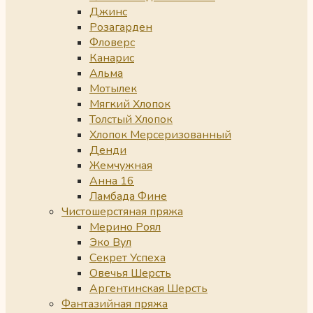
Джинс
Розагарден
Фловерс
Канарис
Альма
Мотылек
Мягкий Хлопок
Толстый Хлопок
Хлопок Мерсеризованный
Денди
Жемчужная
Анна 16
Ламбада Фине
Чистошерстяная пряжа
Мерино Роял
Эко Вул
Секрет Успеха
Овечья Шерсть
Аргентинская Шерсть
Фантазийная пряжа