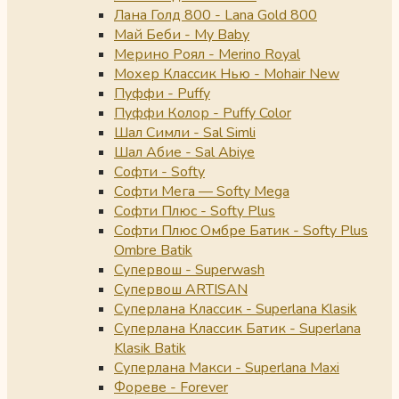
Лана Голд 800 - Lana Gold 800
Май Беби - My Baby
Мерино Роял - Merino Royal
Мохер Классик Нью - Mohair New
Пуффи - Puffy
Пуффи Колор - Puffy Color
Шал Симли - Sal Simli
Шал Абие - Sal Abiye
Софти - Softy
Софти Мега — Softy Mega
Софти Плюс - Softy Plus
Софти Плюс Омбре Батик - Softy Plus
Ombre Batik
Супервош - Superwash
Супервош ARTISAN
Суперлана Классик - Superlana Klasik
Суперлана Классик Батик - Superlana
Klasik Batik
Суперлана Макси - Superlana Maxi
Фореве - Forever