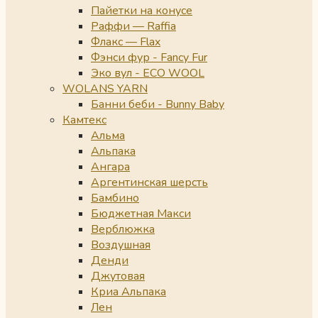
Пайетки на конусе
Раффи — Raffia
Флакс — Flax
Фэнси фур - Fancy Fur
Эко вул - ECO WOOL
WOLANS YARN
Банни беби - Bunny Baby
Камтекс
Альма
Альпака
Ангара
Аргентинская шерсть
Бамбино
Бюджетная Макси
Верблюжка
Воздушная
Денди
Джутовая
Криа Альпака
Лен