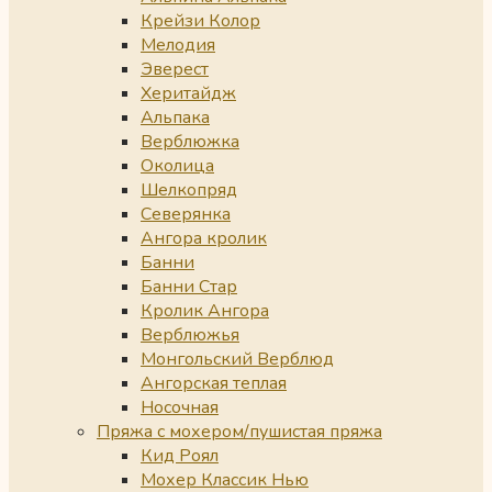
Крейзи Колор
Мелодия
Эверест
Херитайдж
Альпака
Верблюжка
Околица
Шелкопряд
Северянка
Ангора кролик
Банни
Банни Стар
Кролик Ангора
Верблюжья
Монгольский Верблюд
Ангорская теплая
Носочная
Пряжа с мохером/пушистая пряжа
Кид Роял
Мохер Классик Нью