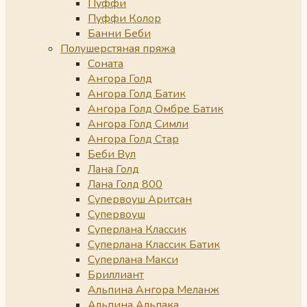
Пуффи
Пуффи Колор
Банни Беби
Полушерстяная пряжа
Соната
Ангора Голд
Ангора Голд Батик
Ангора Голд Омбре Батик
Ангора Голд Симли
Ангора Голд Стар
Беби Вул
Лана Голд
Лана Голд 800
Супервоуш Аритсан
Супервоуш
Суперлана Классик
Суперлана Классик Батик
Суперлана Макси
Бриллиант
Альпина Ангора Меланж
Альпина Альпака