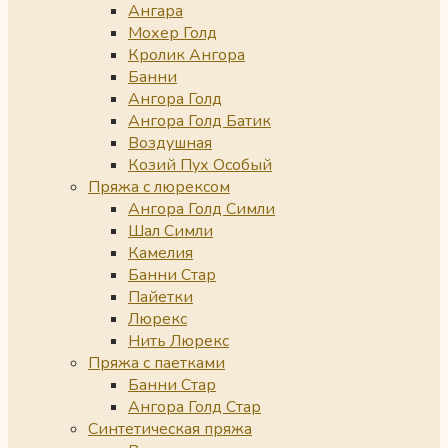
Ангара
Мохер Голд
Кролик Ангора
Банни
Ангора Голд
Ангора Голд Батик
Воздушная
Козий Пух Особый
Пряжа с люрексом
Ангора Голд Симли
Шал Симли
Камелия
Банни Стар
Пайетки
Люрекс
Нить Люрекс
Пряжа с паетками
Банни Стар
Ангора Голд Стар
Синтетическая пряжа