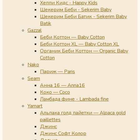
Хеппи Кидс - Happy Kids
Шекерим Беби - Sekerim Baby
Шекерим Беби Батик - Sekerim Baby
Batik
Gazzal
Беби Коттон — Baby Cotton
Беби Коттон XL — Baby Cotton XL
Органик Беби Коттон — Organic Baby
Cotton
Nako
Париж — Paris
Seam
Анна 16 — Anna16
Коко — Coco
Ламбада фине - Lambada fine
Yarnart
Альпака голд пайетки — Alpaca gold
paillettes
Джинс
Джинс Софт Колор