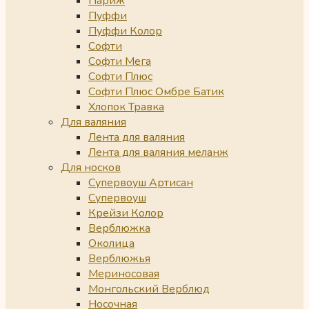
Париж
Пуффи
Пуффи Колор
Софти
Софти Мега
Софти Плюс
Софти Плюс Омбре Батик
Хлопок Травка
Для валяния
Лента для валяния
Лента для валяния меланж
Для носков
Супервоуш Артисан
Супервоуш
Крейзи Колор
Верблюжка
Околица
Верблюжья
Мериносовая
Монгольский Верблюд
Носочная