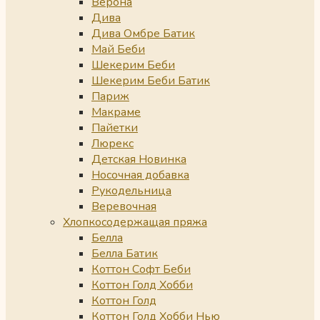
Верона
Дива
Дива Омбре Батик
Май Беби
Шекерим Беби
Шекерим Беби Батик
Париж
Макраме
Пайетки
Люрекс
Детская Новинка
Носочная добавка
Рукодельница
Веревочная
Хлопкосодержащая пряжа
Белла
Белла Батик
Коттон Софт Беби
Коттон Голд Хобби
Коттон Голд
Коттон Голд Хобби Нью