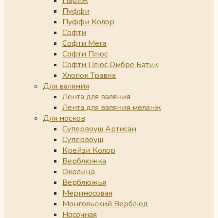
Париж
Пуффи
Пуффи Колор
Софти
Софти Мега
Софти Плюс
Софти Плюс Омбре Батик
Хлопок Травка
Для валяния
Лента для валяния
Лента для валяния меланж
Для носков
Супервоуш Артисан
Супервоуш
Крейзи Колор
Верблюжка
Околица
Верблюжья
Мериносовая
Монгольский Верблюд
Носочная