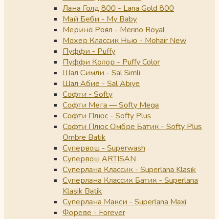
Лана Голд 800 - Lana Gold 800
Май Беби - My Baby
Мерино Роял - Merino Royal
Мохер Классик Нью - Mohair New
Пуффи - Puffy
Пуффи Колор - Puffy Color
Шал Симли - Sal Simli
Шал Абие - Sal Abiye
Софти - Softy
Софти Мега — Softy Mega
Софти Плюс - Softy Plus
Софти Плюс Омбре Батик - Softy Plus
Ombre Batik
Супервош - Superwash
Супервош ARTISAN
Суперлана Классик - Superlana Klasik
Суперлана Классик Батик - Superlana
Klasik Batik
Суперлана Макси - Superlana Maxi
Фореве - Forever