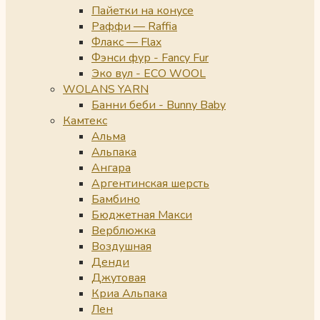
Пайетки на конусе
Раффи — Raffia
Флакс — Flax
Фэнси фур - Fancy Fur
Эко вул - ECO WOOL
WOLANS YARN
Банни беби - Bunny Baby
Камтекс
Альма
Альпака
Ангара
Аргентинская шерсть
Бамбино
Бюджетная Макси
Верблюжка
Воздушная
Денди
Джутовая
Криа Альпака
Лен