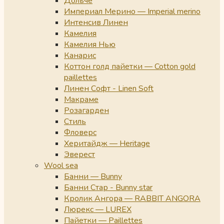
Дольче
Империал Мерино — Imperial merino
Интенсив Линен
Камелия
Камелия Нью
Канарис
Коттон голд пайетки — Cotton gold
paillettes
Линен Софт - Linen Soft
Макраме
Розагарден
Стиль
Фловерс
Херитайдж — Heritage
Эверест
Wool sea
Банни — Bunny
Банни Стар - Bunny star
Кролик Ангора — RABBIT ANGORA
Люрекс — LUREX
Пайетки — Paillettes