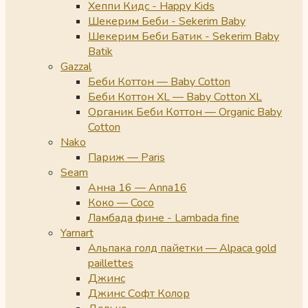
Хеппи Кидс - Happy Kids
Шекерим Беби - Sekerim Baby
Шекерим Беби Батик - Sekerim Baby
Batik
Gazzal
Беби Коттон — Baby Cotton
Беби Коттон XL — Baby Cotton XL
Органик Беби Коттон — Organic Baby
Cotton
Nako
Париж — Paris
Seam
Анна 16 — Anna16
Коко — Coco
Ламбада фине - Lambada fine
Yarnart
Альпака голд пайетки — Alpaca gold
paillettes
Джинс
Джинс Софт Колор