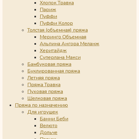
Хлопок Травка
Париж
Пуффи
Пуффи Колор
Толстая (объемная) пряжа
Меринго Объемная
Альпина Ангора Меланж
Херитайдж
Суперлана Макси
Бамбуковая пряжа
Буклированная пряжа
Летняя пряжа
Пряжа Травка
Пуховая пряжа
Шелковая пряжа
Пряжа по назначению
Для игрушек
Банни Беби
Велюто
Дольче