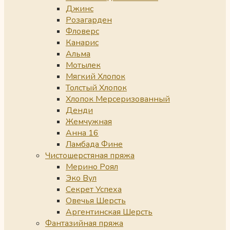
Джинс
Розагарден
Фловерс
Канарис
Альма
Мотылек
Мягкий Хлопок
Толстый Хлопок
Хлопок Мерсеризованный
Денди
Жемчужная
Анна 16
Ламбада Фине
Чистошерстяная пряжа
Мерино Роял
Эко Вул
Секрет Успеха
Овечья Шерсть
Аргентинская Шерсть
Фантазийная пряжа