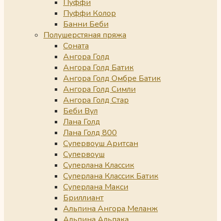
Пуффи
Пуффи Колор
Банни Беби
Полушерстяная пряжа
Соната
Ангора Голд
Ангора Голд Батик
Ангора Голд Омбре Батик
Ангора Голд Симли
Ангора Голд Стар
Беби Вул
Лана Голд
Лана Голд 800
Супервоуш Аритсан
Супервоуш
Суперлана Классик
Суперлана Классик Батик
Суперлана Макси
Бриллиант
Альпина Ангора Меланж
Альпина Альпака