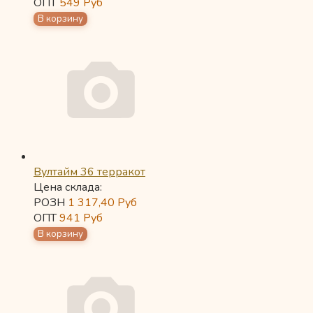
ОПТ
549
Руб
Вултайм 36 терракот
Цена склада:
РОЗН
1 317,40
Руб
ОПТ
941
Руб