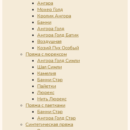
Ангара
Мохер Голд
Кролик Ангора
Банни
Ангора Голд
Ангора Голд Батик
Воздушная
Козий Пух Особый
Пряжа с люрексом
Ангора Голд Симли
Шал Симли
Камелия
Банни Стар
Пайетки
Люрекс
Нить Люрекс
Пряжа с паетками
Банни Стар
Ангора Голд Стар
Синтетическая пряжа