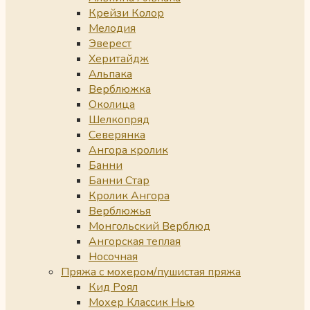
Крейзи Колор
Мелодия
Эверест
Херитайдж
Альпака
Верблюжка
Околица
Шелкопряд
Северянка
Ангора кролик
Банни
Банни Стар
Кролик Ангора
Верблюжья
Монгольский Верблюд
Ангорская теплая
Носочная
Пряжа с мохером/пушистая пряжа
Кид Роял
Мохер Классик Нью