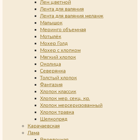
Лен цветной
Лента для валяния
Лента для валяния меланж
Малышок
Меринго объемная
Мотылёк
Мохер Голд
Мохер с хлопком
Мягкий хлопок
Околица
Северянка
Толстый хлопок
Фантазия
Хлопок классик
Хлопок мер. секц. кр.
Хлопок мерсеризованный
Хлопок травка
Шелкопряд
Карачаевская
Лама
Веревочная