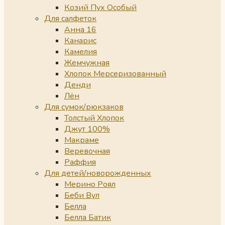
Козий Пух Особый
Для салфеток
Анна 16
Канарис
Камелия
Жемчужная
Хлопок Мерсеризованный
Денди
Лён
Для сумок/рюкзаков
Толстый Хлопок
Джут 100%
Макраме
Веревочная
Раффия
Для детей/новорожденных
Мерино Роял
Беби Вул
Белла
Белла Батик