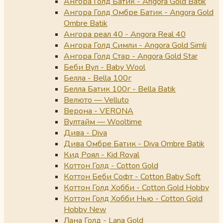
Ангора Голд Батик - Angora Gold Batik
Ангора Голд Омбре Батик - Angora Gold
Ombre Batik
Ангора реал 40 - Angora Real 40
Ангора Голд Симли - Angora Gold Simli
Ангора Голд Стар - Angora Gold Star
Беби Вул - Baby Wool
Белла - Bella 100г
Белла Батик 100г - Bella Batik
Велюто — Velluto
Верона - VERONA
Вултайм — Wooltime
Дива - Diva
Дива Омбре Батик - Diva Ombre Batik
Кид Роял - Kid Royal
Коттон Голд - Cotton Gold
Коттон Беби Софт - Cotton Baby Soft
Коттон Голд Хобби - Cotton Gold Hobby
Коттон Голд Хобби Нью - Cotton Gold
Hobby New
Лана Голд - Lana Gold