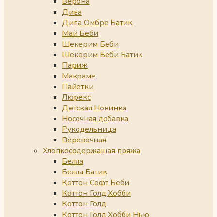
Верона
Дива
Дива Омбре Батик
Май Беби
Шекерим Беби
Шекерим Беби Батик
Париж
Макраме
Пайетки
Люрекс
Детская Новинка
Носочная добавка
Рукодельница
Веревочная
Хлопкосодержащая пряжа
Белла
Белла Батик
Коттон Софт Беби
Коттон Голд Хобби
Коттон Голд
Коттон Голд Хобби Нью