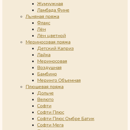
Жумчужная
Ламбада Фине
Льняная пряжа
Флакс
Лён
Лён цветной
Мериносовая пряжа
Детский Каприз
Лайка
Мериносовая
Воздушная
Бамбино
Меринго Объемная
Плюшевая пряжа
Дольче
Велюто
Софти
Софти Плюс
Софти Плюс Омбре Батик
Софти Мега