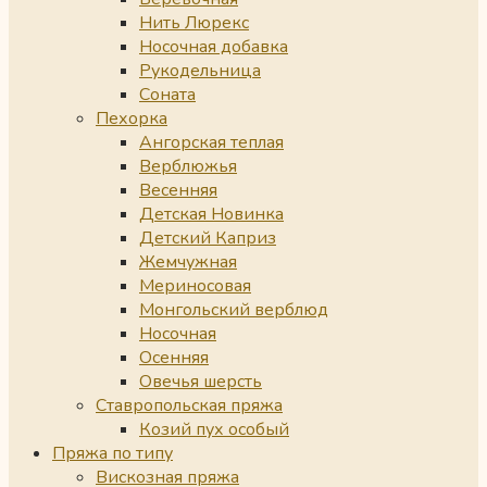
Нить Люрекс
Носочная добавка
Рукодельница
Соната
Пехорка
Ангорская теплая
Верблюжья
Весенняя
Детская Новинка
Детский Каприз
Жемчужная
Мериносовая
Монгольский верблюд
Носочная
Осенняя
Овечья шерсть
Ставропольская пряжа
Козий пух особый
Пряжа по типу
Вискозная пряжа