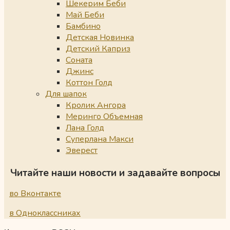
Шекерим Беби
Май Беби
Бамбино
Детская Новинка
Детский Каприз
Соната
Джинс
Коттон Голд
Для шапок
Кролик Ангора
Меринго Объемная
Лана Голд
Суперлана Макси
Эверест
Читайте наши новости и задавайте вопросы
во Вконтакте
в Одноклассниках