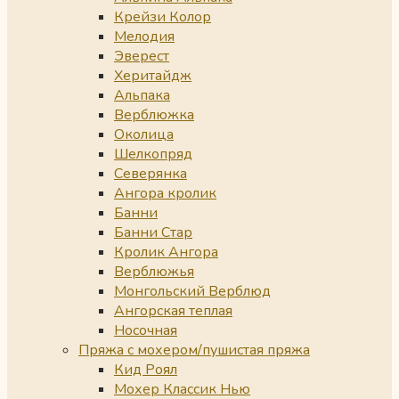
Крейзи Колор
Мелодия
Эверест
Херитайдж
Альпака
Верблюжка
Околица
Шелкопряд
Северянка
Ангора кролик
Банни
Банни Стар
Кролик Ангора
Верблюжья
Монгольский Верблюд
Ангорская теплая
Носочная
Пряжа с мохером/пушистая пряжа
Кид Роял
Мохер Классик Нью