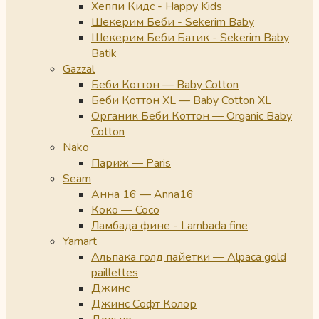
Хеппи Кидс - Happy Kids
Шекерим Беби - Sekerim Baby
Шекерим Беби Батик - Sekerim Baby
Batik
Gazzal
Беби Коттон — Baby Cotton
Беби Коттон XL — Baby Cotton XL
Органик Беби Коттон — Organic Baby
Cotton
Nako
Париж — Paris
Seam
Анна 16 — Anna16
Коко — Coco
Ламбада фине - Lambada fine
Yarnart
Альпака голд пайетки — Alpaca gold
paillettes
Джинс
Джинс Софт Колор