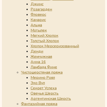
Джинс
Розагарден
Фловерс
Канарис
Альма
Мотылек
Мягкий Хлопок
Толстый Хлопок
Хлопок Мерсеризованный
Денди
Жемчужная
Анна 16
Ламбада Фине
Чистошерстяная пряжа
Мерино Роял
Эко Вул
Секрет Успеха
Овечья Шерсть
Аргентинская Шерсть
Фантазийная пряжа