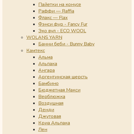
Пайетки на конусе
Раффи — Raffia
Флакс — Flax
Фэнси фур - Fancy Fur
Эко вул - ECO WOOL
WOLANS YARN
Банни беби - Bunny Baby
Камтекс
Альма
Альпака
Ангара
Аргентинская шерсть
Бамбино
Бюджетная Макси
Верблюжка
Воздушная
Денди
Джутовая
Криа Альпака
Лен