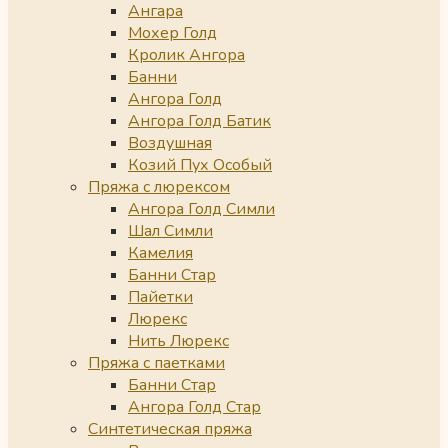
Ангара
Мохер Голд
Кролик Ангора
Банни
Ангора Голд
Ангора Голд Батик
Воздушная
Козий Пух Особый
Пряжа с люрексом
Ангора Голд Симли
Шал Симли
Камелия
Банни Стар
Пайетки
Люрекс
Нить Люрекс
Пряжа с паетками
Банни Стар
Ангора Голд Стар
Синтетическая пряжа