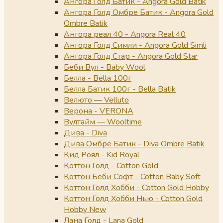
Ангора Голд Батик - Angora Gold Batik
Ангора Голд Омбре Батик - Angora Gold
Ombre Batik
Ангора реал 40 - Angora Real 40
Ангора Голд Симли - Angora Gold Simli
Ангора Голд Стар - Angora Gold Star
Беби Вул - Baby Wool
Белла - Bella 100г
Белла Батик 100г - Bella Batik
Велюто — Velluto
Верона - VERONA
Вултайм — Wooltime
Дива - Diva
Дива Омбре Батик - Diva Ombre Batik
Кид Роял - Kid Royal
Коттон Голд - Cotton Gold
Коттон Беби Софт - Cotton Baby Soft
Коттон Голд Хобби - Cotton Gold Hobby
Коттон Голд Хобби Нью - Cotton Gold
Hobby New
Лана Голд - Lana Gold