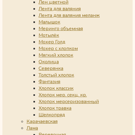
Лен цветной
Лента для валяния
Лента для валяния меланж
Малышок
Меринго объемная
Мотылёк
Мохер Голд
Мохер с хлопком
Мягкий хлопок
Околица
Северянка
Толстый хлопок
Фантазия
Хлопок классик
Хлопок мер. секц. кр.
Хлопок мерсеризованный
Хлопок травка
Шелкопряд
Карачаевская
Лама
Веревочная