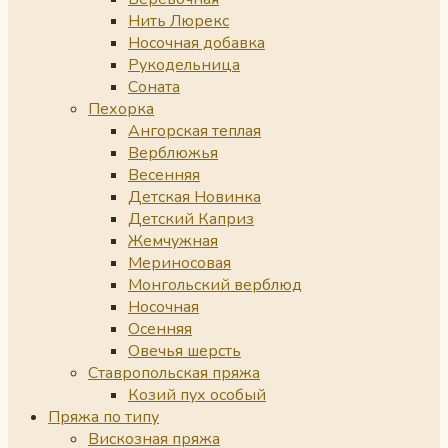
Нить Люрекс
Носочная добавка
Рукодельница
Соната
Пехорка
Ангорская теплая
Верблюжья
Весенняя
Детская Новинка
Детский Каприз
Жемчужная
Мериносовая
Монгольский верблюд
Носочная
Осенняя
Овечья шерсть
Ставропольская пряжа
Козий пух особый
Пряжа по типу
Вискозная пряжа