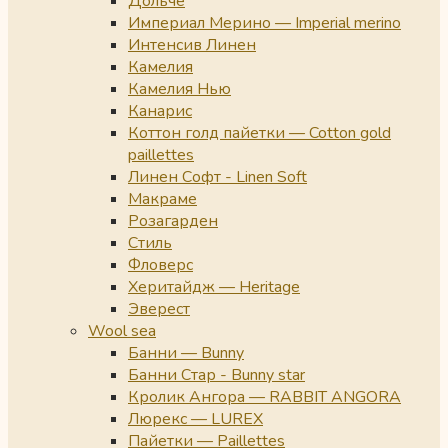
Дольче
Империал Мерино — Imperial merino
Интенсив Линен
Камелия
Камелия Нью
Канарис
Коттон голд пайетки — Cotton gold
paillettes
Линен Софт - Linen Soft
Макраме
Розагарден
Стиль
Фловерс
Херитайдж — Heritage
Эверест
Wool sea
Банни — Bunny
Банни Стар - Bunny star
Кролик Ангора — RABBIT ANGORA
Люрекс — LUREX
Пайетки — Paillettes