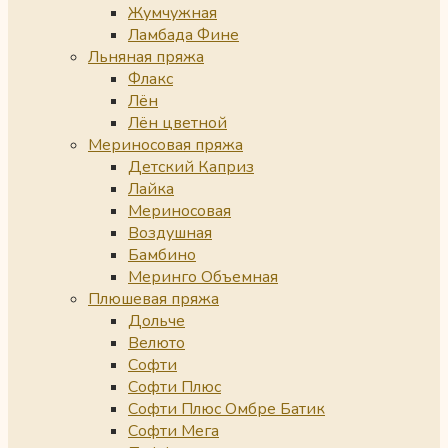
Жумчужная
Ламбада Фине
Льняная пряжа
Флакс
Лён
Лён цветной
Мериносовая пряжа
Детский Каприз
Лайка
Мериносовая
Воздушная
Бамбино
Меринго Объемная
Плюшевая пряжа
Дольче
Велюто
Софти
Софти Плюс
Софти Плюс Омбре Батик
Софти Мега