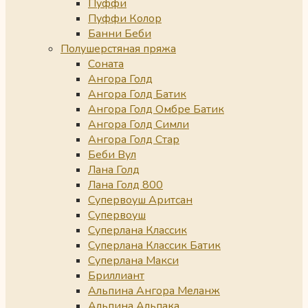
Пуффи
Пуффи Колор
Банни Беби
Полушерстяная пряжа
Соната
Ангора Голд
Ангора Голд Батик
Ангора Голд Омбре Батик
Ангора Голд Симли
Ангора Голд Стар
Беби Вул
Лана Голд
Лана Голд 800
Супервоуш Аритсан
Супервоуш
Суперлана Классик
Суперлана Классик Батик
Суперлана Макси
Бриллиант
Альпина Ангора Меланж
Альпина Альпака