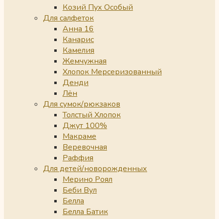
Козий Пух Особый
Для салфеток
Анна 16
Канарис
Камелия
Жемчужная
Хлопок Мерсеризованный
Денди
Лён
Для сумок/рюкзаков
Толстый Хлопок
Джут 100%
Макраме
Веревочная
Раффия
Для детей/новорожденных
Мерино Роял
Беби Вул
Белла
Белла Батик