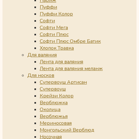
Париж
Пуффи
Пуффи Колор
Софти
Софти Мега
Софти Плюс
Софти Плюс Омбре Батик
Хлопок Травка
Для валяния
Лента для валяния
Лента для валяния меланж
Для носков
Супервоуш Артисан
Супервоуш
Крейзи Колор
Верблюжка
Околица
Верблюжья
Мериносовая
Монгольский Верблюд
Носочная