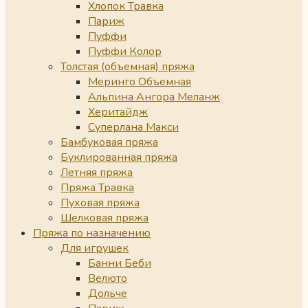
Хлопок Травка
Париж
Пуффи
Пуффи Колор
Толстая (объемная) пряжа
Меринго Объемная
Альпина Ангора Меланж
Херитайдж
Суперлана Макси
Бамбуковая пряжа
Буклированная пряжа
Летняя пряжа
Пряжа Травка
Пуховая пряжа
Шелковая пряжа
Пряжа по назначению
Для игрушек
Банни Беби
Велюто
Дольче