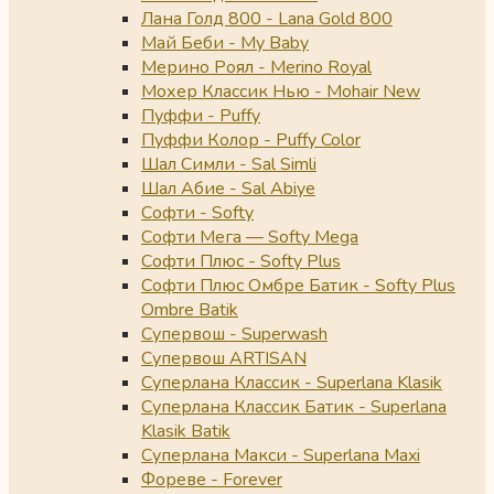
Лана Голд 800 - Lana Gold 800
Май Беби - My Baby
Мерино Роял - Merino Royal
Мохер Классик Нью - Mohair New
Пуффи - Puffy
Пуффи Колор - Puffy Color
Шал Симли - Sal Simli
Шал Абие - Sal Abiye
Софти - Softy
Софти Мега — Softy Mega
Софти Плюс - Softy Plus
Софти Плюс Омбре Батик - Softy Plus
Ombre Batik
Супервош - Superwash
Супервош ARTISAN
Суперлана Классик - Superlana Klasik
Суперлана Классик Батик - Superlana
Klasik Batik
Суперлана Макси - Superlana Maxi
Фореве - Forever