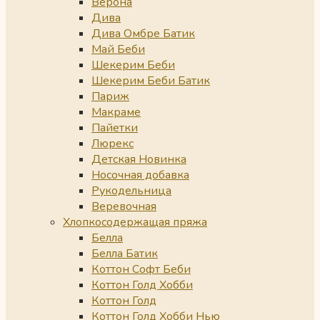
Верона
Дива
Дива Омбре Батик
Май Беби
Шекерим Беби
Шекерим Беби Батик
Париж
Макраме
Пайетки
Люрекс
Детская Новинка
Носочная добавка
Рукодельница
Веревочная
Хлопкосодержащая пряжа
Белла
Белла Батик
Коттон Софт Беби
Коттон Голд Хобби
Коттон Голд
Коттон Голд Хобби Нью