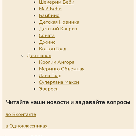
Шекерим Беби
Май Беби
Бамбино
Детская Новинка
Детский Каприз
Соната
Джинс
Коттон Голд
Для шапок
Кролик Ангора
Меринго Объемная
Лана Голд
Суперлана Макси
Эверест
Читайте наши новости и задавайте вопросы
во Вконтакте
в Одноклассниках