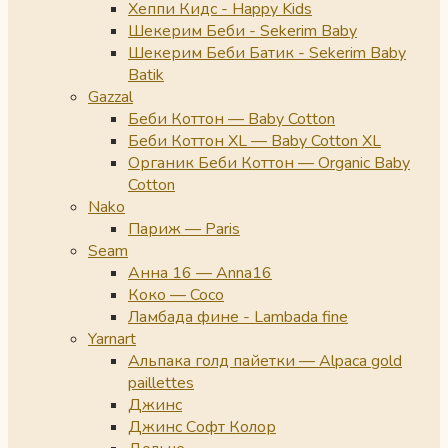
Хеппи Кидс - Happy Kids
Шекерим Беби - Sekerim Baby
Шекерим Беби Батик - Sekerim Baby
Batik
Gazzal
Беби Коттон — Baby Cotton
Беби Коттон XL — Baby Cotton XL
Органик Беби Коттон — Organic Baby
Cotton
Nako
Париж — Paris
Seam
Анна 16 — Anna16
Коко — Coco
Ламбада фине - Lambada fine
Yarnart
Альпака голд пайетки — Alpaca gold
paillettes
Джинс
Джинс Софт Колор