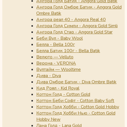
Ангора Голд Батик - Angora Gold Batik
Ангора Голд Омбре Батик - Angora Gold
Ombre Batik
Ангора реал 40 - Angora Real 40
Ангора Голд Симли - Angora Gold Simli
Ангора Голд Стар - Angora Gold Star
Беби Вул - Baby Wool
Белла - Bella 100г
Белла Батик 100г - Bella Batik
Велюто — Velluto
Верона - VERONA
Вултайм — Wooltime
Дива - Diva
Дива Омбре Батик - Diva Ombre Batik
Кид Роял - Kid Royal
Коттон Голд - Cotton Gold
Коттон Беби Софт - Cotton Baby Soft
Коттон Голд Хобби - Cotton Gold Hobby
Коттон Голд Хобби Нью - Cotton Gold
Hobby New
Лана Голд - Lana Gold