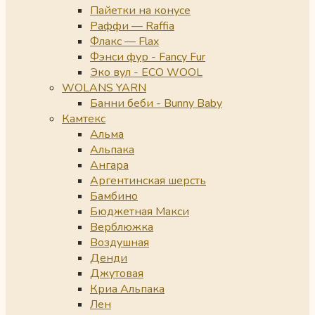
Пайетки на конусе
Раффи — Raffia
Флакс — Flax
Фэнси фур - Fancy Fur
Эко вул - ECO WOOL
WOLANS YARN
Банни беби - Bunny Baby
Камтекс
Альма
Альпака
Ангара
Аргентинская шерсть
Бамбино
Бюджетная Макси
Верблюжка
Воздушная
Денди
Джутовая
Криа Альпака
Лен