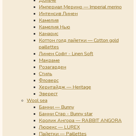
Дольче
Империал Мерино — Imperial merino
Интенсив Линен
Камелия
Камелия Нью
Канарис
Коттон голд пайетки — Cotton gold
paillettes
Линен Софт - Linen Soft
Макраме
Розагарден
Стиль
Фловерс
Херитайдж — Heritage
Эверест
Wool sea
Банни — Bunny
Банни Стар - Bunny star
Кролик Ангора — RABBIT ANGORA
Люрекс — LUREX
Пайетки — Paillettes