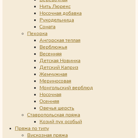
Нить Люрекс
Носочная добавка
Рукодельница
Соната
Пехорка
Ангорская теплая
Верблюжья
Весенняя
Детская Новинка
Детский Каприз
Жемчужная
Мериносовая
Монгольский верблюд
Носочная
Осенняя
Овечья шерсть
Ставропольская пряжа
Козий пух особый
Пряжа по типу
Вискозная пряжа