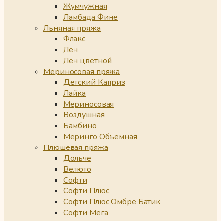
Жумчужная
Ламбада Фине
Льняная пряжа
Флакс
Лён
Лён цветной
Мериносовая пряжа
Детский Каприз
Лайка
Мериносовая
Воздушная
Бамбино
Меринго Объемная
Плюшевая пряжа
Дольче
Велюто
Софти
Софти Плюс
Софти Плюс Омбре Батик
Софти Мега