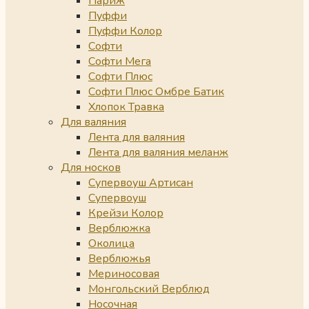
Париж
Пуффи
Пуффи Колор
Софти
Софти Мега
Софти Плюс
Софти Плюс Омбре Батик
Хлопок Травка
Для валяния
Лента для валяния
Лента для валяния меланж
Для носков
Супервоуш Артисан
Супервоуш
Крейзи Колор
Верблюжка
Околица
Верблюжья
Мериносовая
Монгольский Верблюд
Носочная