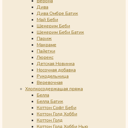
Верона
Дива
Дива Омбре Батик
Май Беби
Шекерим Беби
Шекерим Беби Батик
Париж
Макраме
Пайетки
Люрекс
Детская Новинка
Носочная добавка
Рукодельница
Веревочная
Хлопкосодержащая пряжа
Белла
Белла Батик
Коттон Софт Беби
Коттон Голд Хобби
Коттон Голд
Коттон Голд Хобби Нью