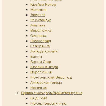
Крейзи Колор
Мелодия
Эверест
Херитайдж
Альпака
Верблюжка
Околица
Шелкопряд
Северянка
Ангора кролик
Банни
Банни Стар
Кролик Ангора
Верблюжья
Монгольский Верблюд
Ангорская теплая
Носочная
Пряжа с мохером/пушистая пряжа
Кид Роял
Мохер Классик Нью