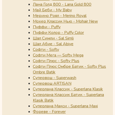
Лана Голд 800 - Lana Gold 800
Май Беби - My Baby
Мерино Роял - Merino Royal
Мохер Классик Нью - Mohair New
Пуффи - Puffy
Пуффи Колор - Puffy Color
Шал Симли - Sal Simli
Шал Абие - Sal Abiye
Софти - Softy
Софти Мега — Softy Mega
Софти Плюс - Softy Plus
Софти Плюс Омбре Батик - Softy Plus
Ombre Batik
Супервош - Superwash
Супервош ARTISAN
Суперлана Классик - Superlana Klasik
Суперлана Классик Батик - Superlana
Klasik Batik
Суперлана Макси - Superlana Maxi
Фореве - Forever