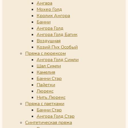
Ангара
Мохер Голд
Кролик Ангора
Банни
Ангора Голд
Ангора Голд Батик
Воздушная
Козий Пух Особый
Пряжа с люрексом
Ангора Голд Симли
Шал Симли
Камелия
Банни Стар
Пайетки
Люрекс
Нить Люрекс
Пряжа с паетками
Банни Стар
Ангора Голд Стар
Синтетическая пряжа