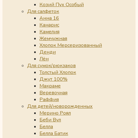
Козий Пух Особый
Для салфеток
Анна 16
Канарис
Камелия
Жемчужная
Хлопок Мерсеризованный
Денди
Лён
Для сумок/рюкзаков
Толстый Хлопок
Джут 100%
Макраме
Веревочная
Раффия
Для детей/новорожденных
Мерино Роял
Беби Вул
Белла
Белла Батик