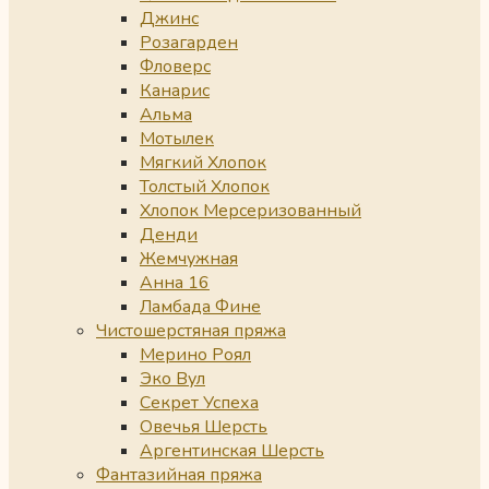
Джинс
Розагарден
Фловерс
Канарис
Альма
Мотылек
Мягкий Хлопок
Толстый Хлопок
Хлопок Мерсеризованный
Денди
Жемчужная
Анна 16
Ламбада Фине
Чистошерстяная пряжа
Мерино Роял
Эко Вул
Секрет Успеха
Овечья Шерсть
Аргентинская Шерсть
Фантазийная пряжа