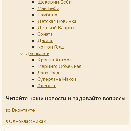
Шекерим Беби
Май Беби
Бамбино
Детская Новинка
Детский Каприз
Соната
Джинс
Коттон Голд
Для шапок
Кролик Ангора
Меринго Объемная
Лана Голд
Суперлана Макси
Эверест
Читайте наши новости и задавайте вопросы
во Вконтакте
в Одноклассниках