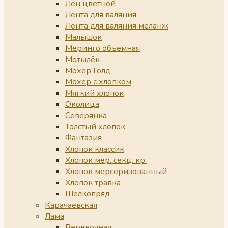
Лен цветной
Лента для валяния
Лента для валяния меланж
Малышок
Меринго объемная
Мотылёк
Мохер Голд
Мохер с хлопком
Мягкий хлопок
Околица
Северянка
Толстый хлопок
Фантазия
Хлопок классик
Хлопок мер. секц. кр.
Хлопок мерсеризованный
Хлопок травка
Шелкопряд
Карачаевская
Лама
Веревочная