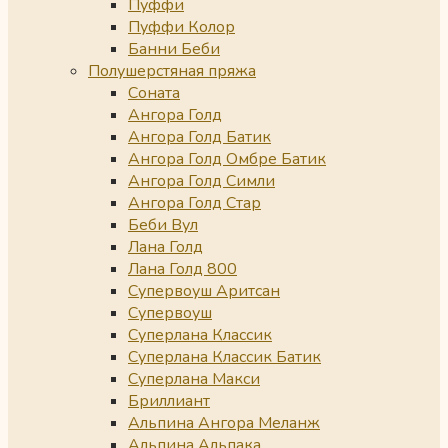
Пуффи
Пуффи Колор
Банни Беби
Полушерстяная пряжа
Соната
Ангора Голд
Ангора Голд Батик
Ангора Голд Омбре Батик
Ангора Голд Симли
Ангора Голд Стар
Беби Вул
Лана Голд
Лана Голд 800
Супервоуш Аритсан
Супервоуш
Суперлана Классик
Суперлана Классик Батик
Суперлана Макси
Бриллиант
Альпина Ангора Меланж
Альпина Альпака