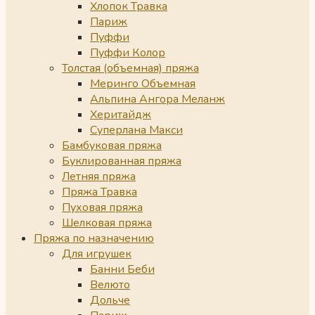
Хлопок Травка
Париж
Пуффи
Пуффи Колор
Толстая (объемная) пряжа
Меринго Объемная
Альпина Ангора Меланж
Херитайдж
Суперлана Макси
Бамбуковая пряжа
Буклированная пряжа
Летняя пряжа
Пряжа Травка
Пуховая пряжа
Шелковая пряжа
Пряжа по назначению
Для игрушек
Банни Беби
Велюто
Дольче