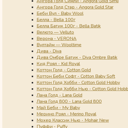
Ангора Голд Симли - Angora Gold Simli
Ангора Голд Стар - Angora Gold Star
Беби Вул - Baby Wool
Белла - Bella 100г
Белла Батик 100г - Bella Batik
Велюто — Velluto
Верона - VERONA
Вултайм — Wooltime
Дива - Diva
Дива Омбре Батик - Diva Ombre Batik
Кид Роял - Kid Royal
Коттон Голд - Cotton Gold
Коттон Беби Софт - Cotton Baby Soft
Коттон Голд Хобби - Cotton Gold Hobby
Коттон Голд Хобби Нью - Cotton Gold Hob
Лана Голд - Lana Gold
Лана Голд 800 - Lana Gold 800
Май Беби - My Baby
Мерино Роял - Merino Royal
Мохер Классик Нью - Mohair New
Пуффи - Puffy