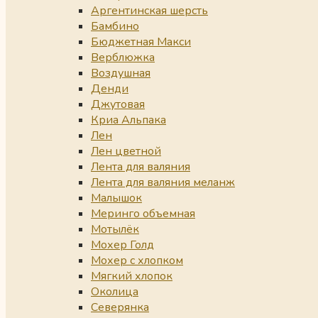
Аргентинская шерсть
Бамбино
Бюджетная Макси
Верблюжка
Воздушная
Денди
Джутовая
Криа Альпака
Лен
Лен цветной
Лента для валяния
Лента для валяния меланж
Малышок
Меринго объемная
Мотылёк
Мохер Голд
Мохер с хлопком
Мягкий хлопок
Околица
Северянка