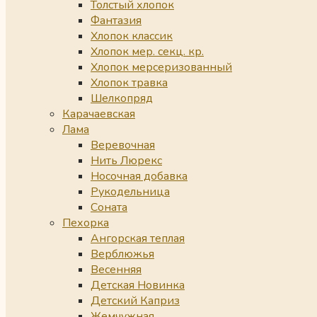
Толстый хлопок
Фантазия
Хлопок классик
Хлопок мер. секц. кр.
Хлопок мерсеризованный
Хлопок травка
Шелкопряд
Карачаевская
Лама
Веревочная
Нить Люрекс
Носочная добавка
Рукодельница
Соната
Пехорка
Ангорская теплая
Верблюжья
Весенняя
Детская Новинка
Детский Каприз
Жемчужная