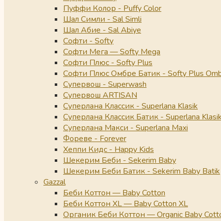
Пуффи Колор - Puffy Color
Шал Симли - Sal Simli
Шал Абие - Sal Abiye
Софти - Softy
Софти Мега — Softy Mega
Софти Плюс - Softy Plus
Софти Плюс Омбре Батик - Softy Plus Omb
Супервош - Superwash
Супервош ARTISAN
Суперлана Классик - Superlana Klasik
Суперлана Классик Батик - Superlana Klasik
Суперлана Макси - Superlana Maxi
Фореве - Forever
Хеппи Кидс - Happy Kids
Шекерим Беби - Sekerim Baby
Шекерим Беби Батик - Sekerim Baby Batik
Gazzal
Беби Коттон — Baby Cotton
Беби Коттон XL — Baby Cotton XL
Органик Беби Коттон — Organic Baby Cott