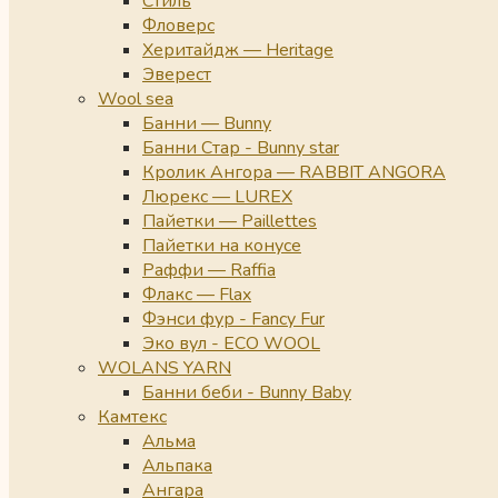
Стиль
Фловерс
Херитайдж — Heritage
Эверест
Wool sea
Банни — Bunny
Банни Стар - Bunny star
Кролик Ангора — RABBIT ANGORA
Люрекс — LUREX
Пайетки — Paillettes
Пайетки на конусе
Раффи — Raffia
Флакс — Flax
Фэнси фур - Fancy Fur
Эко вул - ECO WOOL
WOLANS YARN
Банни беби - Bunny Baby
Камтекс
Альма
Альпака
Ангара