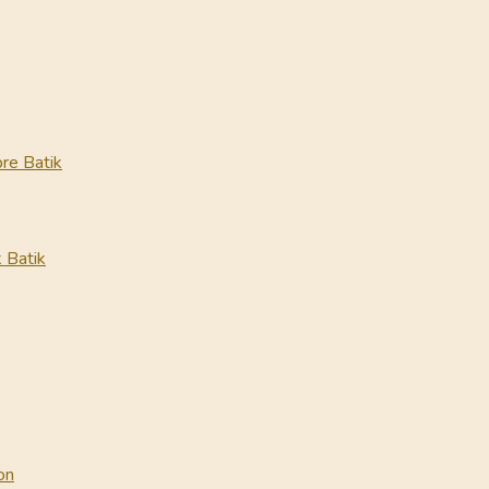
re Batik
 Batik
on