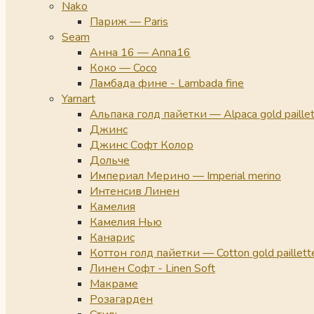
Nako
Париж — Paris
Seam
Анна 16 — Anna16
Коко — Coco
Ламбада фине - Lambada fine
Yarnart
Альпака голд пайетки — Alpaca gold paille
Джинс
Джинс Софт Колор
Дольче
Империал Мерино — Imperial merino
Интенсив Линен
Камелия
Камелия Нью
Канарис
Коттон голд пайетки — Cotton gold paillett
Линен Софт - Linen Soft
Макраме
Розагарден