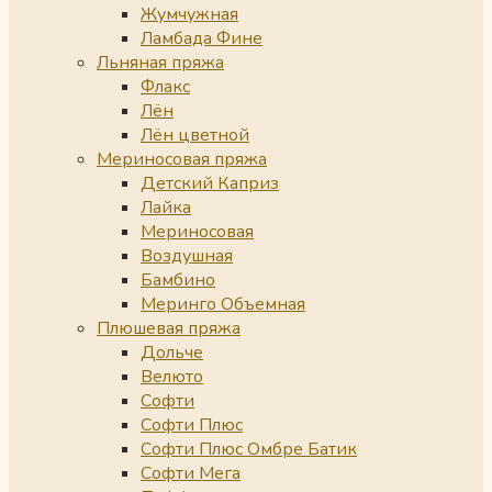
Жумчужная
Ламбада Фине
Льняная пряжа
Флакс
Лён
Лён цветной
Мериносовая пряжа
Детский Каприз
Лайка
Мериносовая
Воздушная
Бамбино
Меринго Объемная
Плюшевая пряжа
Дольче
Велюто
Софти
Софти Плюс
Софти Плюс Омбре Батик
Софти Мега