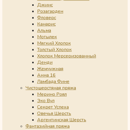
Джинс
Розагарден
Фловерс
Канарис
Альма
Мотылек
Мягкий Хлопок
Толстый Хлопок
Хлопок Мерсеризованный
Денди
Жемчужная
Анна 16
Ламбада Фине
Чистошерстяная пряжа
Мерино Роял
Эко Вул
Секрет Успеха
Овечья Шерсть
Аргентинская Шерсть
Фантазийная пряжа