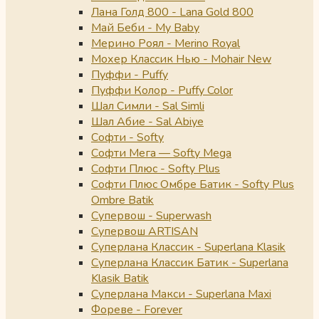
Лана Голд 800 - Lana Gold 800
Май Беби - My Baby
Мерино Роял - Merino Royal
Мохер Классик Нью - Mohair New
Пуффи - Puffy
Пуффи Колор - Puffy Color
Шал Симли - Sal Simli
Шал Абие - Sal Abiye
Софти - Softy
Софти Мега — Softy Mega
Софти Плюс - Softy Plus
Софти Плюс Омбре Батик - Softy Plus
Ombre Batik
Супервош - Superwash
Супервош ARTISAN
Суперлана Классик - Superlana Klasik
Суперлана Классик Батик - Superlana
Klasik Batik
Суперлана Макси - Superlana Maxi
Фореве - Forever