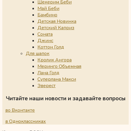
Шекерим Беби
Май Беби
Бамбино
Детская Новинка
Детский Каприз
Соната
Джинс
Коттон Голд
Для шапок
Кролик Ангора
Меринго Объемная
Лана Голд
Суперлана Макси
Эверест
Читайте наши новости и задавайте вопросы
во Вконтакте
в Одноклассниках