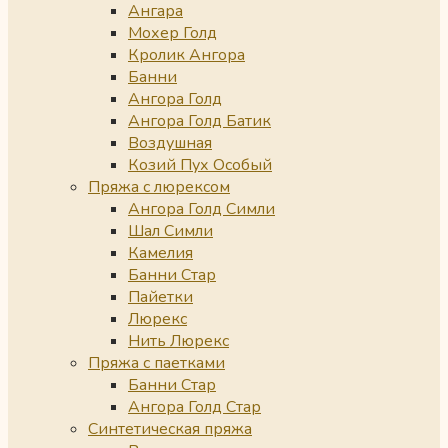
Ангара
Мохер Голд
Кролик Ангора
Банни
Ангора Голд
Ангора Голд Батик
Воздушная
Козий Пух Особый
Пряжа с люрексом
Ангора Голд Симли
Шал Симли
Камелия
Банни Стар
Пайетки
Люрекс
Нить Люрекс
Пряжа с паетками
Банни Стар
Ангора Голд Стар
Синтетическая пряжа