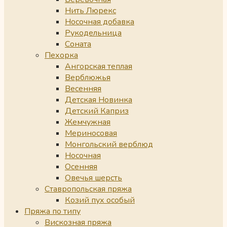
Нить Люрекс
Носочная добавка
Рукодельница
Соната
Пехорка
Ангорская теплая
Верблюжья
Весенняя
Детская Новинка
Детский Каприз
Жемчужная
Мериносовая
Монгольский верблюд
Носочная
Осенняя
Овечья шерсть
Ставропольская пряжа
Козий пух особый
Пряжа по типу
Вискозная пряжа