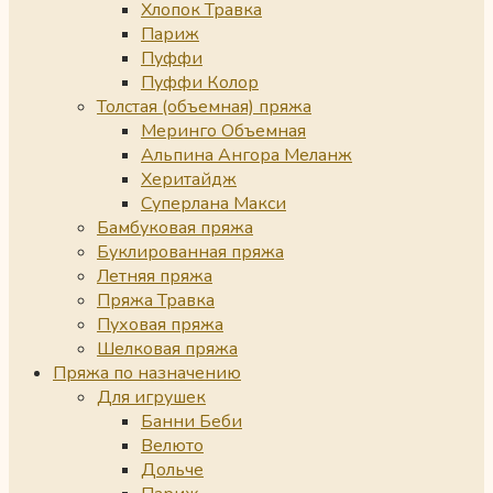
Хлопок Травка
Париж
Пуффи
Пуффи Колор
Толстая (объемная) пряжа
Меринго Объемная
Альпина Ангора Меланж
Херитайдж
Суперлана Макси
Бамбуковая пряжа
Буклированная пряжа
Летняя пряжа
Пряжа Травка
Пуховая пряжа
Шелковая пряжа
Пряжа по назначению
Для игрушек
Банни Беби
Велюто
Дольче