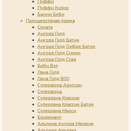
Пуффи
Пуффи Колор
Банни Беби
Полушерстяная пряжа
Соната
Ангора Голд
Ангора Голд Батик
Ангора Голд Омбре Батик
Ангора Голд Симли
Ангора Голд Стар
Беби Вул
Лана Голд
Лана Голд 800
Супервоуш Аритсан
Супервоуш
Суперлана Классик
Суперлана Классик Батик
Суперлана Макси
Бриллиант
Альпина Ангора Меланж
Альпина Альпака