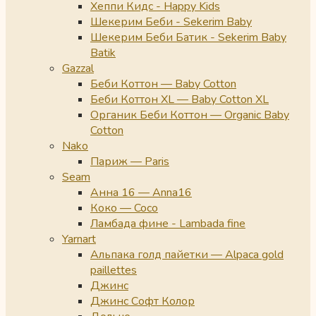
Хеппи Кидс - Happy Kids
Шекерим Беби - Sekerim Baby
Шекерим Беби Батик - Sekerim Baby
Batik
Gazzal
Беби Коттон — Baby Cotton
Беби Коттон XL — Baby Cotton XL
Органик Беби Коттон — Organic Baby
Cotton
Nako
Париж — Paris
Seam
Анна 16 — Anna16
Коко — Coco
Ламбада фине - Lambada fine
Yarnart
Альпака голд пайетки — Alpaca gold
paillettes
Джинс
Джинс Софт Колор