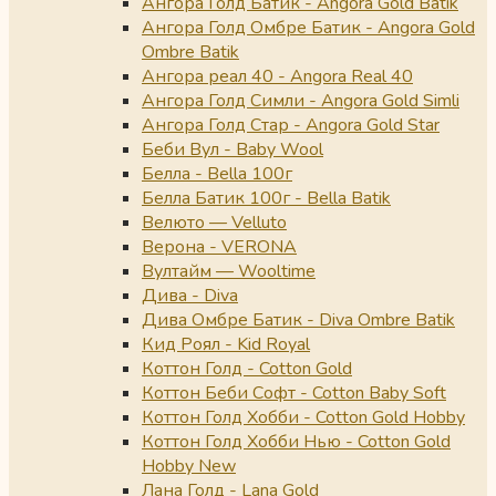
Ангора Голд Батик - Angora Gold Batik
Ангора Голд Омбре Батик - Angora Gold
Ombre Batik
Ангора реал 40 - Angora Real 40
Ангора Голд Симли - Angora Gold Simli
Ангора Голд Стар - Angora Gold Star
Беби Вул - Baby Wool
Белла - Bella 100г
Белла Батик 100г - Bella Batik
Велюто — Velluto
Верона - VERONA
Вултайм — Wooltime
Дива - Diva
Дива Омбре Батик - Diva Ombre Batik
Кид Роял - Kid Royal
Коттон Голд - Cotton Gold
Коттон Беби Софт - Cotton Baby Soft
Коттон Голд Хобби - Cotton Gold Hobby
Коттон Голд Хобби Нью - Cotton Gold
Hobby New
Лана Голд - Lana Gold