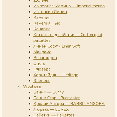
Дольче
Империал Мерино — Imperial merino
Интенсив Линен
Камелия
Камелия Нью
Канарис
Коттон голд пайетки — Cotton gold
paillettes
Линен Софт - Linen Soft
Макраме
Розагарден
Стиль
Фловерс
Херитайдж — Heritage
Эверест
Wool sea
Банни — Bunny
Банни Стар - Bunny star
Кролик Ангора — RABBIT ANGORA
Люрекс — LUREX
Пайетки — Paillettes