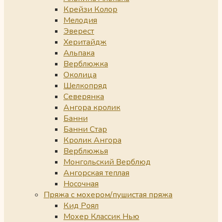
Крейзи Колор
Мелодия
Эверест
Херитайдж
Альпака
Верблюжка
Околица
Шелкопряд
Северянка
Ангора кролик
Банни
Банни Стар
Кролик Ангора
Верблюжья
Монгольский Верблюд
Ангорская теплая
Носочная
Пряжа с мохером/пушистая пряжа
Кид Роял
Мохер Классик Нью