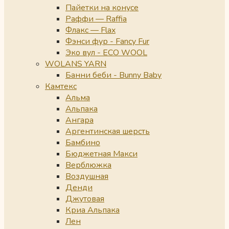
Пайетки на конусе
Раффи — Raffia
Флакс — Flax
Фэнси фур - Fancy Fur
Эко вул - ECO WOOL
WOLANS YARN
Банни беби - Bunny Baby
Камтекс
Альма
Альпака
Ангара
Аргентинская шерсть
Бамбино
Бюджетная Макси
Верблюжка
Воздушная
Денди
Джутовая
Криа Альпака
Лен