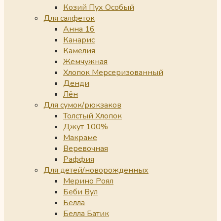
Козий Пух Особый
Для салфеток
Анна 16
Канарис
Камелия
Жемчужная
Хлопок Мерсеризованный
Денди
Лён
Для сумок/рюкзаков
Толстый Хлопок
Джут 100%
Макраме
Веревочная
Раффия
Для детей/новорожденных
Мерино Роял
Беби Вул
Белла
Белла Батик