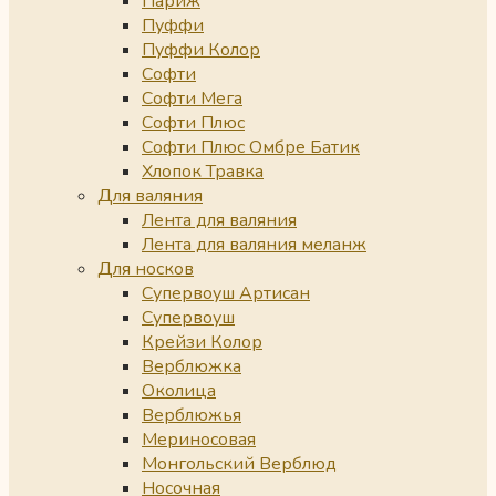
Париж
Пуффи
Пуффи Колор
Софти
Софти Мега
Софти Плюс
Софти Плюс Омбре Батик
Хлопок Травка
Для валяния
Лента для валяния
Лента для валяния меланж
Для носков
Супервоуш Артисан
Супервоуш
Крейзи Колор
Верблюжка
Околица
Верблюжья
Мериносовая
Монгольский Верблюд
Носочная