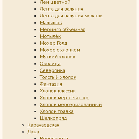
Лен цветной
Лента для валяния
Лента для валяния меланж
Малышок
Меринго объемная
Мотылёк
Мохер Голд
Мохер с хлопком
Мягкий хлопок
Околица
Северянка
Толстый хлопок
Фантазия
Хлопок классик
Хлопок мер. секц. кр.
Хлопок мерсеризованный
Хлопок травка
Шелкопряд
Карачаевская
Лама
Веревочная