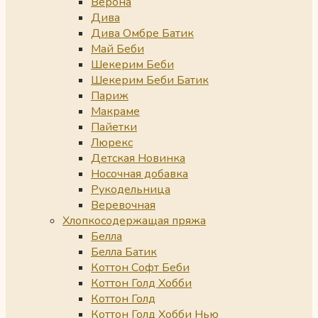
Верона
Дива
Дива Омбре Батик
Май Беби
Шекерим Беби
Шекерим Беби Батик
Париж
Макраме
Пайетки
Люрекс
Детская Новинка
Носочная добавка
Рукодельница
Веревочная
Хлопкосодержащая пряжа
Белла
Белла Батик
Коттон Софт Беби
Коттон Голд Хобби
Коттон Голд
Коттон Голд Хобби Нью