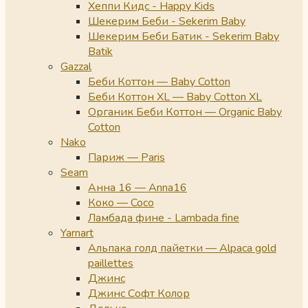
Хеппи Кидс - Happy Kids
Шекерим Беби - Sekerim Baby
Шекерим Беби Батик - Sekerim Baby
Batik
Gazzal
Беби Коттон — Baby Cotton
Беби Коттон XL — Baby Cotton XL
Органик Беби Коттон — Organic Baby
Cotton
Nako
Париж — Paris
Seam
Анна 16 — Anna16
Коко — Coco
Ламбада фине - Lambada fine
Yarnart
Альпака голд пайетки — Alpaca gold
paillettes
Джинс
Джинс Софт Колор