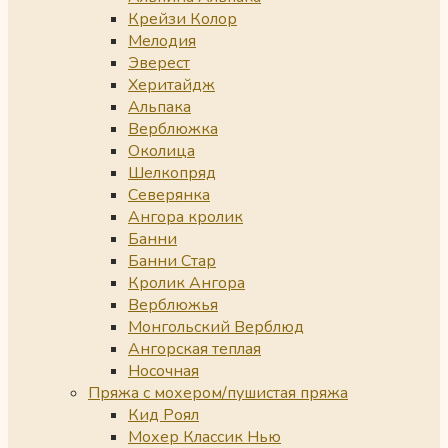
Крейзи Колор
Мелодия
Эверест
Херитайдж
Альпака
Верблюжка
Околица
Шелкопряд
Северянка
Ангора кролик
Банни
Банни Стар
Кролик Ангора
Верблюжья
Монгольский Верблюд
Ангорская теплая
Носочная
Пряжа с мохером/пушистая пряжа
Кид Роял
Мохер Классик Нью