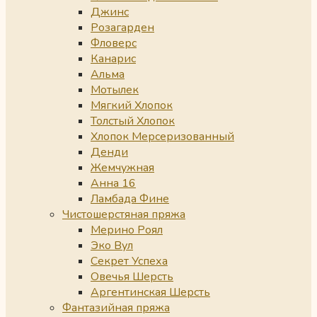
Джинс
Розагарден
Фловерс
Канарис
Альма
Мотылек
Мягкий Хлопок
Толстый Хлопок
Хлопок Мерсеризованный
Денди
Жемчужная
Анна 16
Ламбада Фине
Чистошерстяная пряжа
Мерино Роял
Эко Вул
Секрет Успеха
Овечья Шерсть
Аргентинская Шерсть
Фантазийная пряжа