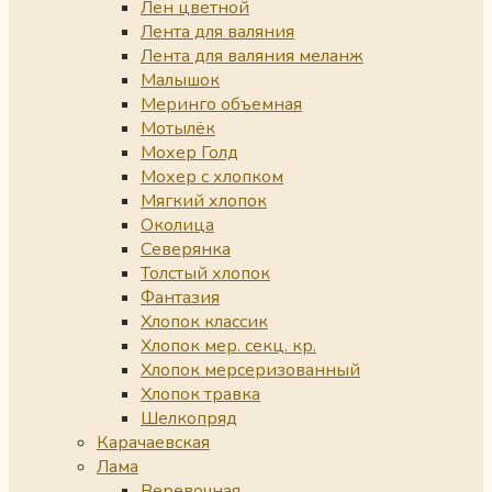
Лен цветной
Лента для валяния
Лента для валяния меланж
Малышок
Меринго объемная
Мотылёк
Мохер Голд
Мохер с хлопком
Мягкий хлопок
Околица
Северянка
Толстый хлопок
Фантазия
Хлопок классик
Хлопок мер. секц. кр.
Хлопок мерсеризованный
Хлопок травка
Шелкопряд
Карачаевская
Лама
Веревочная