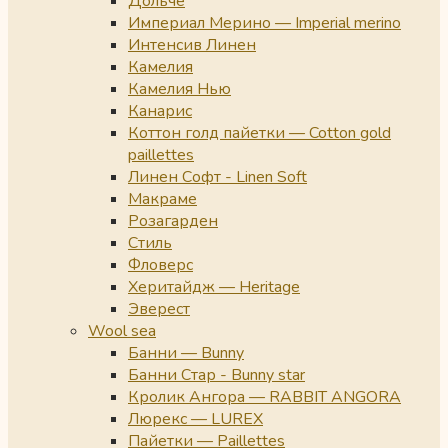
Дольче
Империал Мерино — Imperial merino
Интенсив Линен
Камелия
Камелия Нью
Канарис
Коттон голд пайетки — Cotton gold
paillettes
Линен Софт - Linen Soft
Макраме
Розагарден
Стиль
Фловерс
Херитайдж — Heritage
Эверест
Wool sea
Банни — Bunny
Банни Стар - Bunny star
Кролик Ангора — RABBIT ANGORA
Люрекс — LUREX
Пайетки — Paillettes