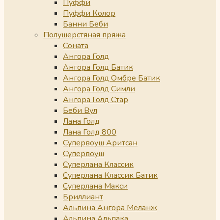
Пуффи
Пуффи Колор
Банни Беби
Полушерстяная пряжа
Соната
Ангора Голд
Ангора Голд Батик
Ангора Голд Омбре Батик
Ангора Голд Симли
Ангора Голд Стар
Беби Вул
Лана Голд
Лана Голд 800
Супервоуш Аритсан
Супервоуш
Суперлана Классик
Суперлана Классик Батик
Суперлана Макси
Бриллиант
Альпина Ангора Меланж
Альпина Альпака