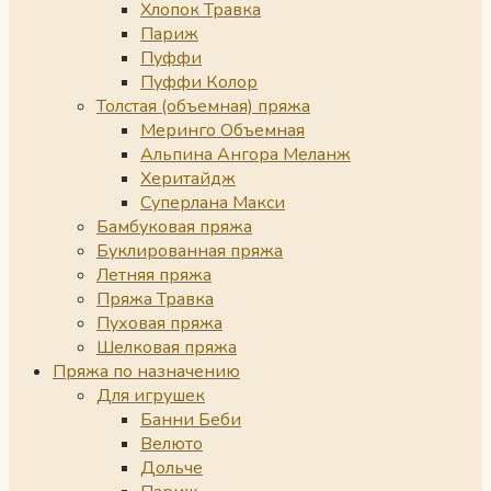
Хлопок Травка
Париж
Пуффи
Пуффи Колор
Толстая (объемная) пряжа
Меринго Объемная
Альпина Ангора Меланж
Херитайдж
Суперлана Макси
Бамбуковая пряжа
Буклированная пряжа
Летняя пряжа
Пряжа Травка
Пуховая пряжа
Шелковая пряжа
Пряжа по назначению
Для игрушек
Банни Беби
Велюто
Дольче