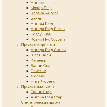
Ангара
Мохер Голд
Кролик Ангора
Банни
Ангора Голд
Ангора Голд Батик
Воздушная
Козий Пух Особый
Пряжа с люрексом
Ангора Голд Симли
Шал Симли
Камелия
Банни Стар
Пайетки
Люрекс
Нить Люрекс
Пряжа с паетками
Банни Стар
Ангора Голд Стар
Синтетическая пряжа