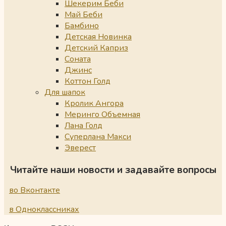
Шекерим Беби
Май Беби
Бамбино
Детская Новинка
Детский Каприз
Соната
Джинс
Коттон Голд
Для шапок
Кролик Ангора
Меринго Объемная
Лана Голд
Суперлана Макси
Эверест
Читайте наши новости и задавайте вопросы
во Вконтакте
в Одноклассниках