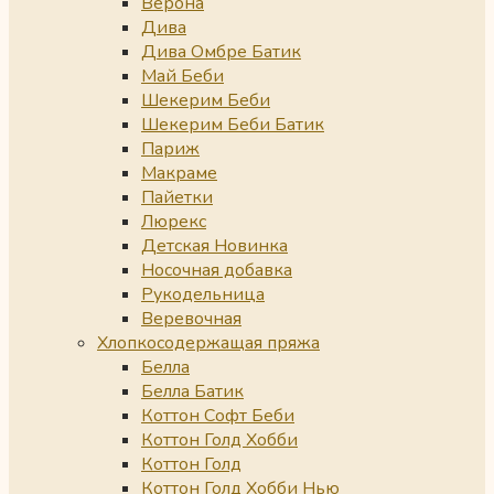
Верона
Дива
Дива Омбре Батик
Май Беби
Шекерим Беби
Шекерим Беби Батик
Париж
Макраме
Пайетки
Люрекс
Детская Новинка
Носочная добавка
Рукодельница
Веревочная
Хлопкосодержащая пряжа
Белла
Белла Батик
Коттон Софт Беби
Коттон Голд Хобби
Коттон Голд
Коттон Голд Хобби Нью