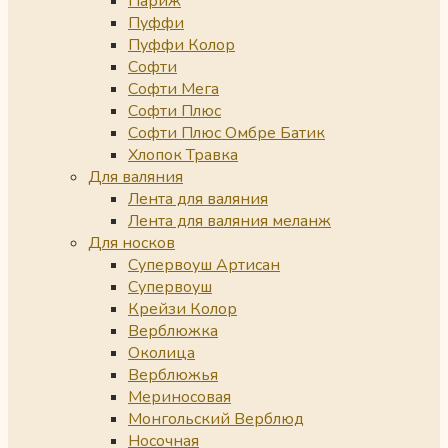
Париж
Пуффи
Пуффи Колор
Софти
Софти Мега
Софти Плюс
Софти Плюс Омбре Батик
Хлопок Травка
Для валяния
Лента для валяния
Лента для валяния меланж
Для носков
Супервоуш Артисан
Супервоуш
Крейзи Колор
Верблюжка
Околица
Верблюжья
Мериносовая
Монгольский Верблюд
Носочная