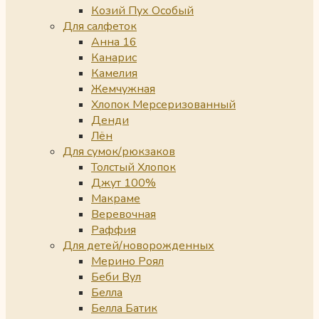
Козий Пух Особый
Для салфеток
Анна 16
Канарис
Камелия
Жемчужная
Хлопок Мерсеризованный
Денди
Лён
Для сумок/рюкзаков
Толстый Хлопок
Джут 100%
Макраме
Веревочная
Раффия
Для детей/новорожденных
Мерино Роял
Беби Вул
Белла
Белла Батик