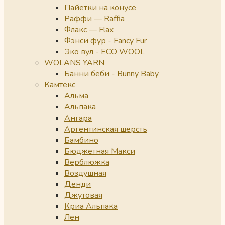
Пайетки на конусе
Раффи — Raffia
Флакс — Flax
Фэнси фур - Fancy Fur
Эко вул - ECO WOOL
WOLANS YARN
Банни беби - Bunny Baby
Камтекс
Альма
Альпака
Ангара
Аргентинская шерсть
Бамбино
Бюджетная Макси
Верблюжка
Воздушная
Денди
Джутовая
Криа Альпака
Лен