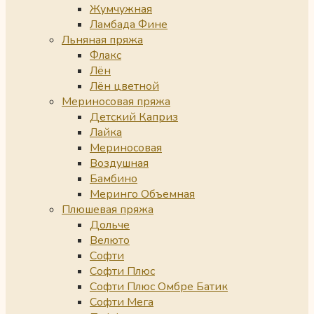
Жумчужная
Ламбада Фине
Льняная пряжа
Флакс
Лён
Лён цветной
Мериносовая пряжа
Детский Каприз
Лайка
Мериносовая
Воздушная
Бамбино
Меринго Объемная
Плюшевая пряжа
Дольче
Велюто
Софти
Софти Плюс
Софти Плюс Омбре Батик
Софти Мега