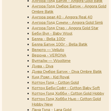
Ангора Голд Батик - Angora Gold Batik
Ангора Голд Омбре Батик - Angora Gold
Ombre Batik
Ангора реал 40 - Angora Real 40
Ангора Голд Симли - Angora Gold Simli
Ангора Голд Стар - Angora Gold Star
Беби Вул - Baby Wool
Белла - Bella 100г
Белла Батик 100г - Bella Batik
Велюто — Velluto
Верона - VERONA
Вултайм — Wooltime
Дива - Diva
Дива Омбре Батик - Diva Ombre Batik
Кид Роял - Kid Royal
Коттон Голд - Cotton Gold
Коттон Беби Софт - Cotton Baby Soft
Коттон Голд Хобби - Cotton Gold Hobby
Коттон Голд Хобби Нью - Cotton Gold
Hobby New
Лана Голд - Lana Gold