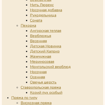
Нить Люрекс
Носочная добавка
Рукодельница
Соната
Пехорка
Ангорская теплая
Верблюжья
Весенняя
Детская Новинка
Детский Каприз
Жемчужная
Мериносовая
Монгольский верблюд
Носочная
Осенняя
Овечья шерсть
Ставропольская пряжа
Козий пух особый
Пряжа по типу
Вискозная пряжа