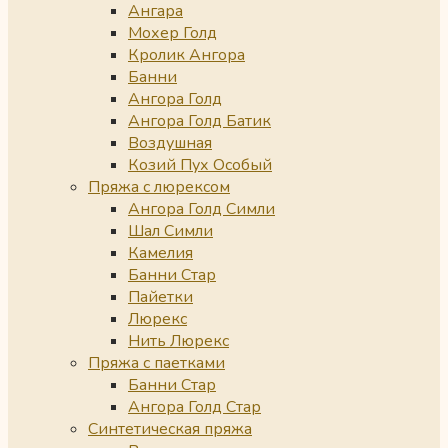
Ангара
Мохер Голд
Кролик Ангора
Банни
Ангора Голд
Ангора Голд Батик
Воздушная
Козий Пух Особый
Пряжа с люрексом
Ангора Голд Симли
Шал Симли
Камелия
Банни Стар
Пайетки
Люрекс
Нить Люрекс
Пряжа с паетками
Банни Стар
Ангора Голд Стар
Синтетическая пряжа