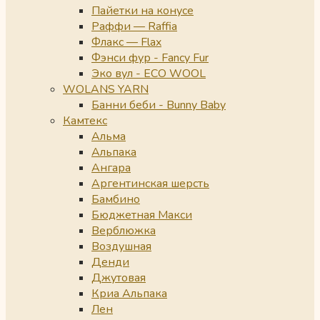
Пайетки на конусе
Раффи — Raffia
Флакс — Flax
Фэнси фур - Fancy Fur
Эко вул - ECO WOOL
WOLANS YARN
Банни беби - Bunny Baby
Камтекс
Альма
Альпака
Ангара
Аргентинская шерсть
Бамбино
Бюджетная Макси
Верблюжка
Воздушная
Денди
Джутовая
Криа Альпака
Лен