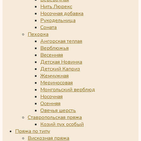
Нить Люрекс
Носочная добавка
Рукодельница
Соната
Пехорка
Ангорская теплая
Верблюжья
Весенняя
Детская Новинка
Детский Каприз
Жемчужная
Мериносовая
Монгольский верблюд
Носочная
Осенняя
Овечья шерсть
Ставропольская пряжа
Козий пух особый
Пряжа по типу
Вискозная пряжа