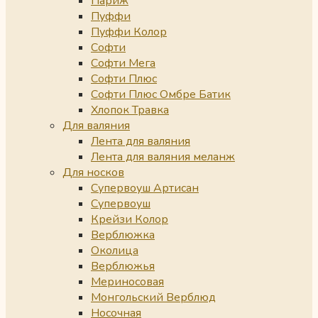
Париж
Пуффи
Пуффи Колор
Софти
Софти Мега
Софти Плюс
Софти Плюс Омбре Батик
Хлопок Травка
Для валяния
Лента для валяния
Лента для валяния меланж
Для носков
Супервоуш Артисан
Супервоуш
Крейзи Колор
Верблюжка
Околица
Верблюжья
Мериносовая
Монгольский Верблюд
Носочная