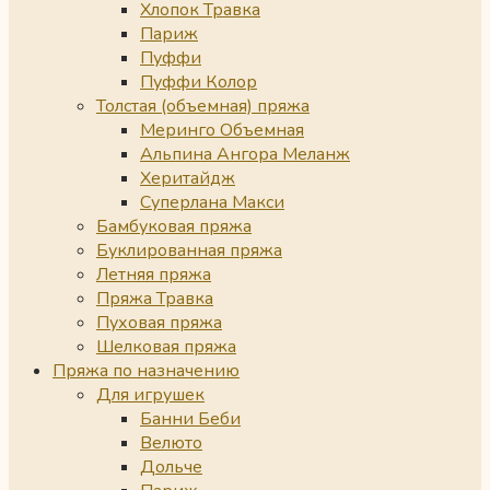
Хлопок Травка
Париж
Пуффи
Пуффи Колор
Толстая (объемная) пряжа
Меринго Объемная
Альпина Ангора Меланж
Херитайдж
Суперлана Макси
Бамбуковая пряжа
Буклированная пряжа
Летняя пряжа
Пряжа Травка
Пуховая пряжа
Шелковая пряжа
Пряжа по назначению
Для игрушек
Банни Беби
Велюто
Дольче