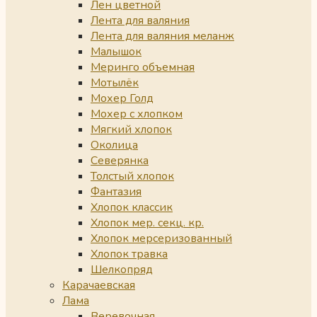
Лен цветной
Лента для валяния
Лента для валяния меланж
Малышок
Меринго объемная
Мотылёк
Мохер Голд
Мохер с хлопком
Мягкий хлопок
Околица
Северянка
Толстый хлопок
Фантазия
Хлопок классик
Хлопок мер. секц. кр.
Хлопок мерсеризованный
Хлопок травка
Шелкопряд
Карачаевская
Лама
Веревочная