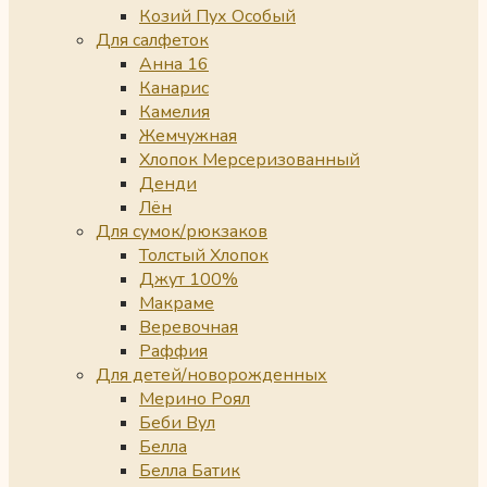
Козий Пух Особый
Для салфеток
Анна 16
Канарис
Камелия
Жемчужная
Хлопок Мерсеризованный
Денди
Лён
Для сумок/рюкзаков
Толстый Хлопок
Джут 100%
Макраме
Веревочная
Раффия
Для детей/новорожденных
Мерино Роял
Беби Вул
Белла
Белла Батик