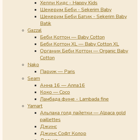
Хеппи Кидс - Happy Kids
Шекерим Беби - Sekerim Baby
Шекерим Беби Батик - Sekerim Baby
Batik
Gazzal
Беби Коттон — Baby Cotton
Беби Коттон XL — Baby Cotton XL
Органик Беби Коттон — Organic Baby
Cotton
Nako
Париж — Paris
Seam
Анна 16 — Anna16
Коко — Coco
Ламбада фине - Lambada fine
Yarnart
Альпака голд пайетки — Alpaca gold
paillettes
Джинс
Джинс Софт Колор