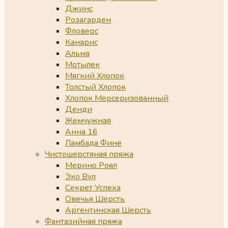
Джинс
Розагарден
Фловерс
Канарис
Альма
Мотылек
Мягкий Хлопок
Толстый Хлопок
Хлопок Мерсеризованный
Денди
Жемчужная
Анна 16
Ламбада Фине
Чистошерстяная пряжа
Мерино Роял
Эко Вул
Секрет Успеха
Овечья Шерсть
Аргентинская Шерсть
Фантазийная пряжа