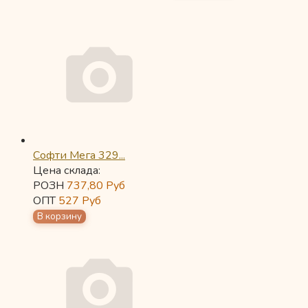
Софти Мега 329...
Цена склада:
РОЗН
737,80
Руб
ОПТ
527
Руб