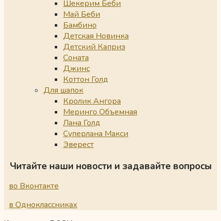
Шекерим Беби
Май Беби
Бамбино
Детская Новинка
Детский Каприз
Соната
Джинс
Коттон Голд
Для шапок
Кролик Ангора
Меринго Объемная
Лана Голд
Суперлана Макси
Эверест
Читайте наши новости и задавайте вопросы
во Вконтакте
в Одноклассниках