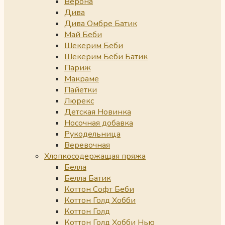
Верона
Дива
Дива Омбре Батик
Май Беби
Шекерим Беби
Шекерим Беби Батик
Париж
Макраме
Пайетки
Люрекс
Детская Новинка
Носочная добавка
Рукодельница
Веревочная
Хлопкосодержащая пряжа
Белла
Белла Батик
Коттон Софт Беби
Коттон Голд Хобби
Коттон Голд
Коттон Голд Хобби Нью