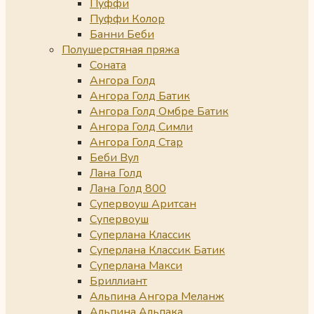
Пуффи
Пуффи Колор
Банни Беби
Полушерстяная пряжа
Соната
Ангора Голд
Ангора Голд Батик
Ангора Голд Омбре Батик
Ангора Голд Симли
Ангора Голд Стар
Беби Вул
Лана Голд
Лана Голд 800
Супервоуш Аритсан
Супервоуш
Суперлана Классик
Суперлана Классик Батик
Суперлана Макси
Бриллиант
Альпина Ангора Меланж
Альпина Альпака