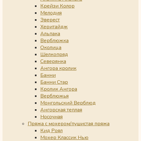
Крейзи Колор
Мелодия
Эверест
Херитайдж
Альпака
Верблюжка
Околица
Шелкопряд
Северянка
Ангора кролик
Банни
Банни Стар
Кролик Ангора
Верблюжья
Монгольский Верблюд
Ангорская теплая
Носочная
Пряжа с мохером/пушистая пряжа
Кид Роял
Мохер Классик Нью