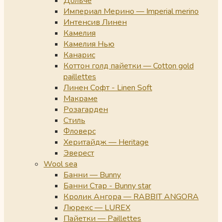
Дольче
Империал Мерино — Imperial merino
Интенсив Линен
Камелия
Камелия Нью
Канарис
Коттон голд пайетки — Cotton gold
paillettes
Линен Софт - Linen Soft
Макраме
Розагарден
Стиль
Фловерс
Херитайдж — Heritage
Эверест
Wool sea
Банни — Bunny
Банни Стар - Bunny star
Кролик Ангора — RABBIT ANGORA
Люрекс — LUREX
Пайетки — Paillettes