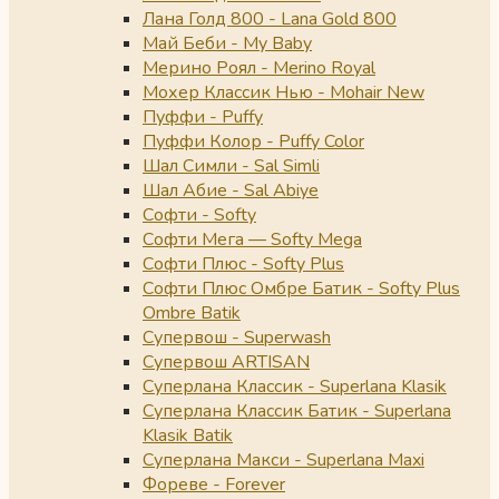
Лана Голд 800 - Lana Gold 800
Май Беби - My Baby
Мерино Роял - Merino Royal
Мохер Классик Нью - Mohair New
Пуффи - Puffy
Пуффи Колор - Puffy Color
Шал Симли - Sal Simli
Шал Абие - Sal Abiye
Софти - Softy
Софти Мега — Softy Mega
Софти Плюс - Softy Plus
Софти Плюс Омбре Батик - Softy Plus
Ombre Batik
Супервош - Superwash
Супервош ARTISAN
Суперлана Классик - Superlana Klasik
Суперлана Классик Батик - Superlana
Klasik Batik
Суперлана Макси - Superlana Maxi
Фореве - Forever