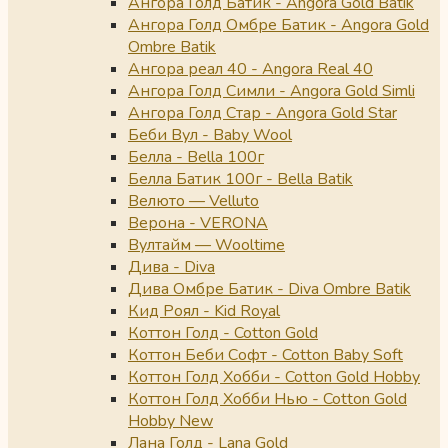
Ангора Голд Батик - Angora Gold Batik
Ангора Голд Омбре Батик - Angora Gold
Ombre Batik
Ангора реал 40 - Angora Real 40
Ангора Голд Симли - Angora Gold Simli
Ангора Голд Стар - Angora Gold Star
Беби Вул - Baby Wool
Белла - Bella 100г
Белла Батик 100г - Bella Batik
Велюто — Velluto
Верона - VERONA
Вултайм — Wooltime
Дива - Diva
Дива Омбре Батик - Diva Ombre Batik
Кид Роял - Kid Royal
Коттон Голд - Cotton Gold
Коттон Беби Софт - Cotton Baby Soft
Коттон Голд Хобби - Cotton Gold Hobby
Коттон Голд Хобби Нью - Cotton Gold
Hobby New
Лана Голд - Lana Gold