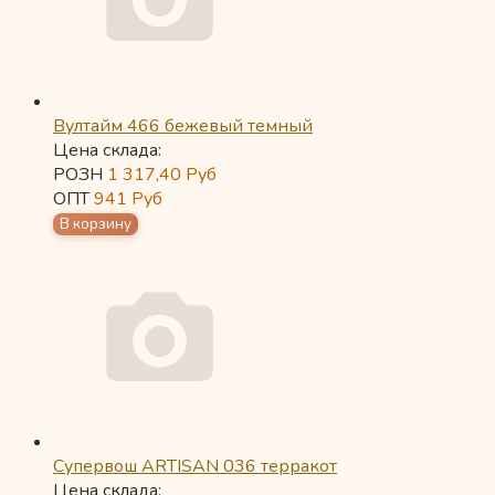
Вултайм 466 бежевый темный
Цена склада:
РОЗН
1 317,40
Руб
ОПТ
941
Руб
Супервош ARTISAN 036 терракот
Цена склада: