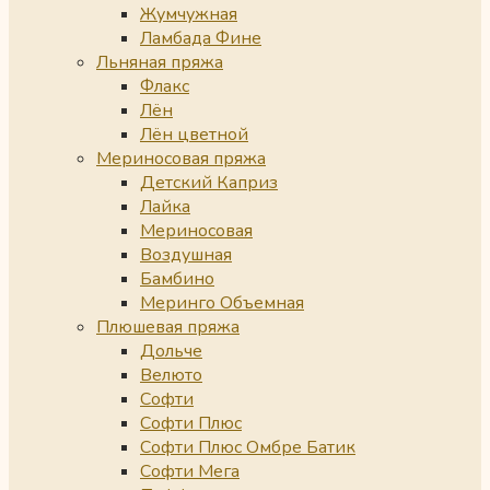
Жумчужная
Ламбада Фине
Льняная пряжа
Флакс
Лён
Лён цветной
Мериносовая пряжа
Детский Каприз
Лайка
Мериносовая
Воздушная
Бамбино
Меринго Объемная
Плюшевая пряжа
Дольче
Велюто
Софти
Софти Плюс
Софти Плюс Омбре Батик
Софти Мега