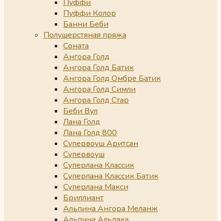
Пуффи
Пуффи Колор
Банни Беби
Полушерстяная пряжа
Соната
Ангора Голд
Ангора Голд Батик
Ангора Голд Омбре Батик
Ангора Голд Симли
Ангора Голд Стар
Беби Вул
Лана Голд
Лана Голд 800
Супервоуш Аритсан
Супервоуш
Суперлана Классик
Суперлана Классик Батик
Суперлана Макси
Бриллиант
Альпина Ангора Меланж
Альпина Альпака