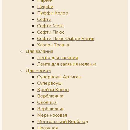
Париж
Пуффи
Пуффи Колор
Софти
Софти Мега
Софти Плюс
Софти Плюс Омбре Батик
Хлопок Травка
Для валяния
Лента для валяния
Лента для валяния меланж
Для носков
Супервоуш Артисан
Супервоуш
Крейзи Колор
Верблюжка
Околица
Верблюжья
Мериносовая
Монгольский Верблюд
Носочная