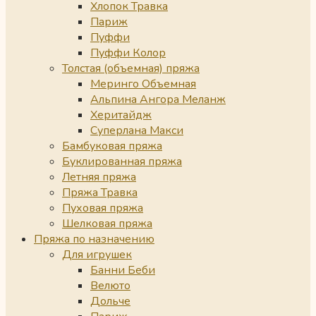
Хлопок Травка
Париж
Пуффи
Пуффи Колор
Толстая (объемная) пряжа
Меринго Объемная
Альпина Ангора Меланж
Херитайдж
Суперлана Макси
Бамбуковая пряжа
Буклированная пряжа
Летняя пряжа
Пряжа Травка
Пуховая пряжа
Шелковая пряжа
Пряжа по назначению
Для игрушек
Банни Беби
Велюто
Дольче