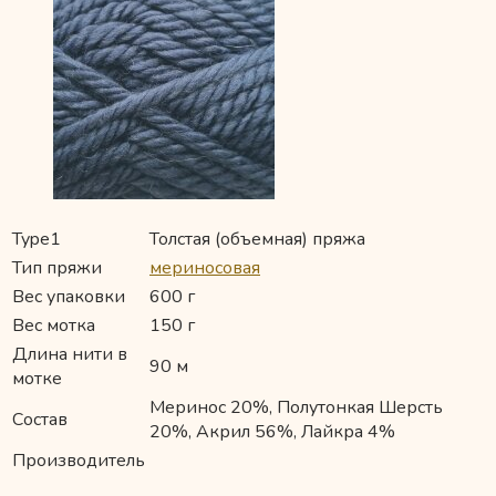
Type1
Толстая (объемная) пряжа
Тип пряжи
мериносовая
Вес упаковки
600 г
Вес мотка
150 г
Длина нити в
90 м
мотке
Меринос 20%, Полутонкая Шерсть
Состав
20%, Акрил 56%, Лайкра 4%
Производитель