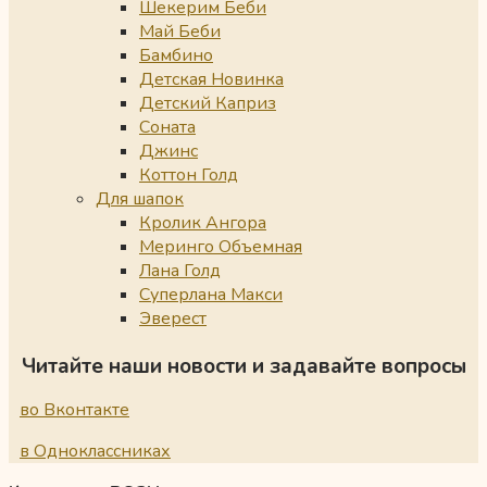
Шекерим Беби
Май Беби
Бамбино
Детская Новинка
Детский Каприз
Соната
Джинс
Коттон Голд
Для шапок
Кролик Ангора
Меринго Объемная
Лана Голд
Суперлана Макси
Эверест
Читайте наши новости и задавайте вопросы
во Вконтакте
в Одноклассниках