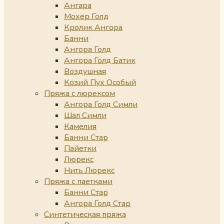
Ангара
Мохер Голд
Кролик Ангора
Банни
Ангора Голд
Ангора Голд Батик
Воздушная
Козий Пух Особый
Пряжа с люрексом
Ангора Голд Симли
Шал Симли
Камелия
Банни Стар
Пайетки
Люрекс
Нить Люрекс
Пряжа с паетками
Банни Стар
Ангора Голд Стар
Синтетическая пряжа