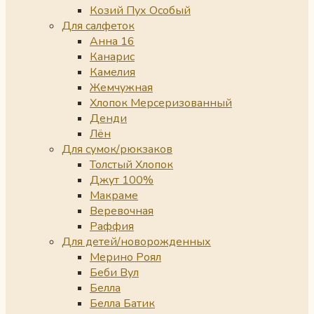
Козий Пух Особый
Для салфеток
Анна 16
Канарис
Камелия
Жемчужная
Хлопок Мерсеризованный
Денди
Лён
Для сумок/рюкзаков
Толстый Хлопок
Джут 100%
Макраме
Веревочная
Раффия
Для детей/новорожденных
Мерино Роял
Беби Вул
Белла
Белла Батик