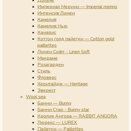
Дольче
Империал Мерино — Imperial merino
Интенсив Линен
Камелия
Камелия Нью
Канарис
Коттон голд пайетки — Cotton gold
paillettes
Линен Софт - Linen Soft
Макраме
Розагарден
Стиль
Фловерс
Херитайдж — Heritage
Эверест
Wool sea
Банни — Bunny
Банни Стар - Bunny star
Кролик Ангора — RABBIT ANGORA
Люрекс — LUREX
Пайетки — Paillettes