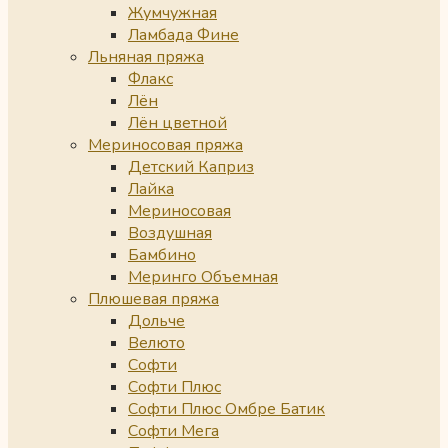
Жумчужная
Ламбада Фине
Льняная пряжа
Флакс
Лён
Лён цветной
Мериносовая пряжа
Детский Каприз
Лайка
Мериносовая
Воздушная
Бамбино
Меринго Объемная
Плюшевая пряжа
Дольче
Велюто
Софти
Софти Плюс
Софти Плюс Омбре Батик
Софти Мега