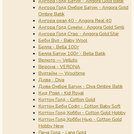
Ангора Голд Батик - Angora Gold Batik
Ангора Голд Омбре Батик - Angora Gold
Ombre Batik
Ангора реал 40 - Angora Real 40
Ангора Голд Симли - Angora Gold Simli
Ангора Голд Стар - Angora Gold Star
Беби Вул - Baby Wool
Белла - Bella 100г
Белла Батик 100г - Bella Batik
Велюто — Velluto
Верона - VERONA
Вултайм — Wooltime
Дива - Diva
Дива Омбре Батик - Diva Ombre Batik
Кид Роял - Kid Royal
Коттон Голд - Cotton Gold
Коттон Беби Софт - Cotton Baby Soft
Коттон Голд Хобби - Cotton Gold Hobby
Коттон Голд Хобби Нью - Cotton Gold
Hobby New
Лана Голд - Lana Gold