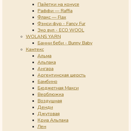
Пайетки на конусе
Раффи — Raffia
Флакс — Flax
Фэнси фур - Fancy Fur
Эко вул - ECO WOOL
WOLANS YARN
Банни беби - Bunny Baby
Камтекс
Альма
Альпака
Ангара
Аргентинская шерсть
Бамбино
Бюджетная Макси
Верблюжка
Воздушная
Денди
Джутовая
Криа Альпака
Лен