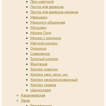
Лен цветной
Лента для валяния
Лента для валяния меланж
Малышок
Меринго объемная
Мотылёк
Мохер Голд
Мохер с хлопком
Мягкий хлопок
Околица
Северянка
Толстый хлопок
Фантазия
Хлопок классик
Хлопок мер. секц. кр.
Хлопок мерсеризованный
Хлопок травка
Шелкопряд
Карачаевская
Лама
Веревочная