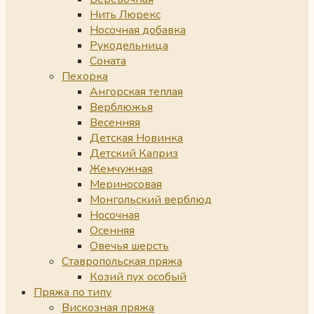
Нить Люрекс
Носочная добавка
Рукодельница
Соната
Пехорка
Ангорская теплая
Верблюжья
Весенняя
Детская Новинка
Детский Каприз
Жемчужная
Мериносовая
Монгольский верблюд
Носочная
Осенняя
Овечья шерсть
Ставропольская пряжа
Козий пух особый
Пряжа по типу
Вискозная пряжа