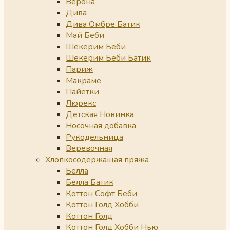
Верона
Дива
Дива Омбре Батик
Май Беби
Шекерим Беби
Шекерим Беби Батик
Париж
Макраме
Пайетки
Люрекс
Детская Новинка
Носочная добавка
Рукодельница
Веревочная
Хлопкосодержащая пряжа
Белла
Белла Батик
Коттон Софт Беби
Коттон Голд Хобби
Коттон Голд
Коттон Голд Хобби Нью