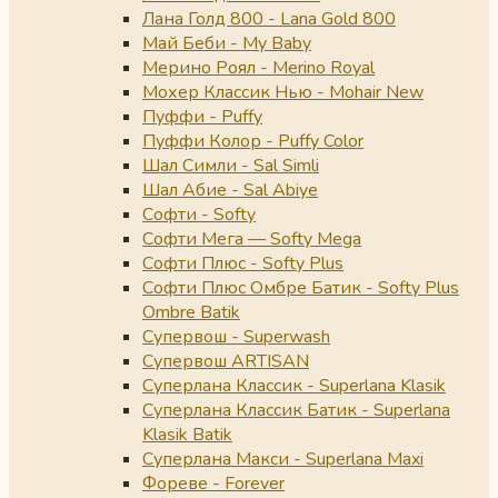
Лана Голд 800 - Lana Gold 800
Май Беби - My Baby
Мерино Роял - Merino Royal
Мохер Классик Нью - Mohair New
Пуффи - Puffy
Пуффи Колор - Puffy Color
Шал Симли - Sal Simli
Шал Абие - Sal Abiye
Софти - Softy
Софти Мега — Softy Mega
Софти Плюс - Softy Plus
Софти Плюс Омбре Батик - Softy Plus
Ombre Batik
Супервош - Superwash
Супервош ARTISAN
Суперлана Классик - Superlana Klasik
Суперлана Классик Батик - Superlana
Klasik Batik
Суперлана Макси - Superlana Maxi
Фореве - Forever