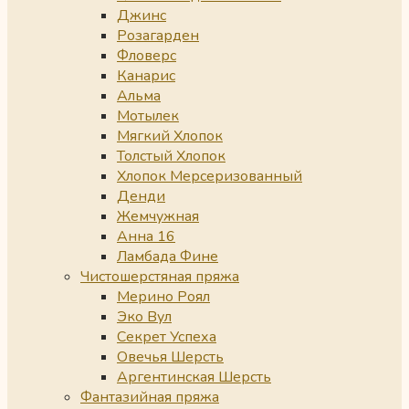
Джинс
Розагарден
Фловерс
Канарис
Альма
Мотылек
Мягкий Хлопок
Толстый Хлопок
Хлопок Мерсеризованный
Денди
Жемчужная
Анна 16
Ламбада Фине
Чистошерстяная пряжа
Мерино Роял
Эко Вул
Секрет Успеха
Овечья Шерсть
Аргентинская Шерсть
Фантазийная пряжа