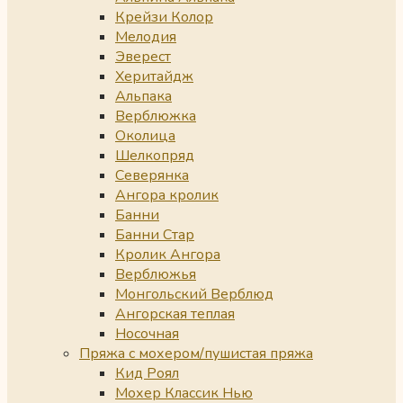
Крейзи Колор
Мелодия
Эверест
Херитайдж
Альпака
Верблюжка
Околица
Шелкопряд
Северянка
Ангора кролик
Банни
Банни Стар
Кролик Ангора
Верблюжья
Монгольский Верблюд
Ангорская теплая
Носочная
Пряжа с мохером/пушистая пряжа
Кид Роял
Мохер Классик Нью