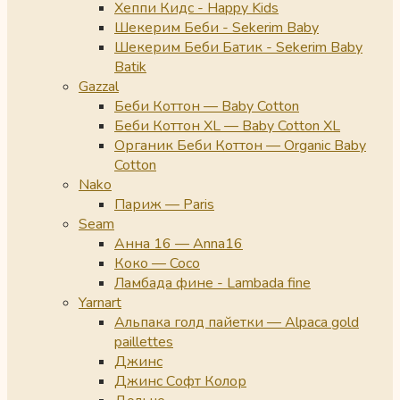
Хеппи Кидс - Happy Kids
Шекерим Беби - Sekerim Baby
Шекерим Беби Батик - Sekerim Baby
Batik
Gazzal
Беби Коттон — Baby Cotton
Беби Коттон XL — Baby Cotton XL
Органик Беби Коттон — Organic Baby
Cotton
Nako
Париж — Paris
Seam
Анна 16 — Anna16
Коко — Coco
Ламбада фине - Lambada fine
Yarnart
Альпака голд пайетки — Alpaca gold
paillettes
Джинс
Джинс Софт Колор