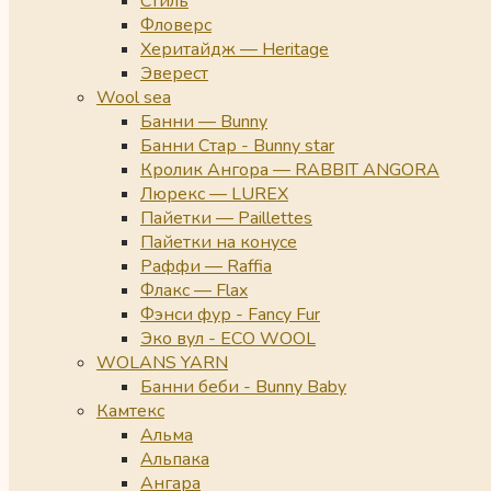
Стиль
Фловерс
Херитайдж — Heritage
Эверест
Wool sea
Банни — Bunny
Банни Стар - Bunny star
Кролик Ангора — RABBIT ANGORA
Люрекс — LUREX
Пайетки — Paillettes
Пайетки на конусе
Раффи — Raffia
Флакс — Flax
Фэнси фур - Fancy Fur
Эко вул - ECO WOOL
WOLANS YARN
Банни беби - Bunny Baby
Камтекс
Альма
Альпака
Ангара