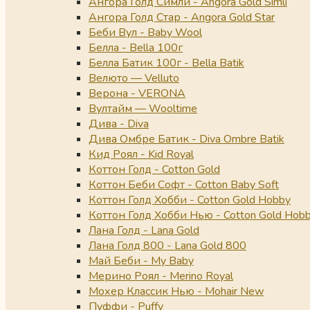
Ангора Голд Симли - Angora Gold Simli
Ангора Голд Стар - Angora Gold Star
Беби Вул - Baby Wool
Белла - Bella 100г
Белла Батик 100г - Bella Batik
Велюто — Velluto
Верона - VERONA
Вултайм — Wooltime
Дива - Diva
Дива Омбре Батик - Diva Ombre Batik
Кид Роял - Kid Royal
Коттон Голд - Cotton Gold
Коттон Беби Софт - Cotton Baby Soft
Коттон Голд Хобби - Cotton Gold Hobby
Коттон Голд Хобби Нью - Cotton Gold Hob
Лана Голд - Lana Gold
Лана Голд 800 - Lana Gold 800
Май Беби - My Baby
Мерино Роял - Merino Royal
Мохер Классик Нью - Mohair New
Пуффи - Puffy