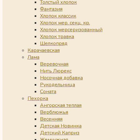
Толстый хлопок
Фантазия
Хлопок классик
Хлопок мер. секц. кр.
Хлопок мерсеризованный
Хлопок травка
Шелкопряд
Карачаевская
Лама
Веревочная
Нить Люрекс
Носочная добавка
Рукодельница
Соната
Пехорка
Ангорская теплая
Верблюжья
Весенняя
Детская Новинка
Детский Каприз
Жемчужная