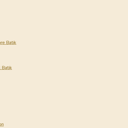
re Batik
 Batik
on