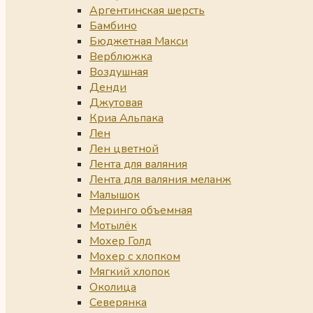
Аргентинская шерсть
Бамбино
Бюджетная Макси
Верблюжка
Воздушная
Денди
Джутовая
Криа Альпака
Лен
Лен цветной
Лента для валяния
Лента для валяния меланж
Малышок
Меринго объемная
Мотылёк
Мохер Голд
Мохер с хлопком
Мягкий хлопок
Околица
Северянка