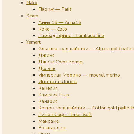
Nako
Париж — Paris
Seam
Анна 16 — Anna16
Коко — Coco
Ламбада фине - Lambada fine
Yarnart
Альпака голд пайетки — Alpaca gold paille
Джинс
Джинс Софт Колор
Дольче
Империал Мерино — Imperial merino
Интенсив Линен
Камелия
Камелия Нью
Канарис
Коттон голд пайетки — Cotton gold paillett
Линен Софт - Linen Soft
Макраме
Розагарден