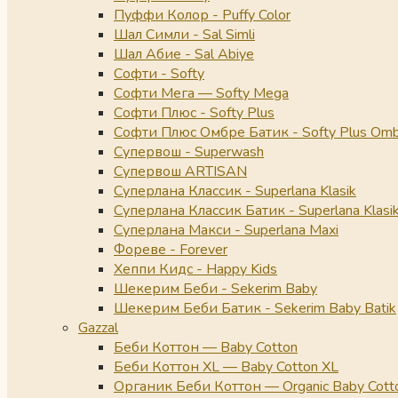
Пуффи Колор - Puffy Color
Шал Симли - Sal Simli
Шал Абие - Sal Abiye
Софти - Softy
Софти Мега — Softy Mega
Софти Плюс - Softy Plus
Софти Плюс Омбре Батик - Softy Plus Omb
Супервош - Superwash
Супервош ARTISAN
Суперлана Классик - Superlana Klasik
Суперлана Классик Батик - Superlana Klasik
Суперлана Макси - Superlana Maxi
Фореве - Forever
Хеппи Кидс - Happy Kids
Шекерим Беби - Sekerim Baby
Шекерим Беби Батик - Sekerim Baby Batik
Gazzal
Беби Коттон — Baby Cotton
Беби Коттон XL — Baby Cotton XL
Органик Беби Коттон — Organic Baby Cott