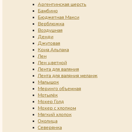
Аргентинская шерсть
Бамбино
Бюджетная Макси
Верблюжка
Воздушная
Денди
Джутовая
Криа Альпака
Лен
Лен цветной
Лента для валяния
Лента для валяния меланж
Малышок
Меринго объемная
Мотылёк
Мохер Голд
Мохер с хлопком
Мягкий хлопок
Околица
Северянка