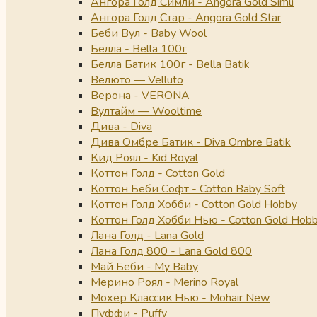
Ангора Голд Симли - Angora Gold Simli
Ангора Голд Стар - Angora Gold Star
Беби Вул - Baby Wool
Белла - Bella 100г
Белла Батик 100г - Bella Batik
Велюто — Velluto
Верона - VERONA
Вултайм — Wooltime
Дива - Diva
Дива Омбре Батик - Diva Ombre Batik
Кид Роял - Kid Royal
Коттон Голд - Cotton Gold
Коттон Беби Софт - Cotton Baby Soft
Коттон Голд Хобби - Cotton Gold Hobby
Коттон Голд Хобби Нью - Cotton Gold Hob
Лана Голд - Lana Gold
Лана Голд 800 - Lana Gold 800
Май Беби - My Baby
Мерино Роял - Merino Royal
Мохер Классик Нью - Mohair New
Пуффи - Puffy