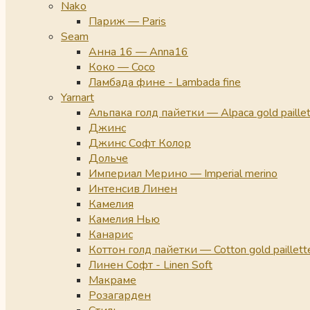
Nako
Париж — Paris
Seam
Анна 16 — Anna16
Коко — Coco
Ламбада фине - Lambada fine
Yarnart
Альпака голд пайетки — Alpaca gold paille
Джинс
Джинс Софт Колор
Дольче
Империал Мерино — Imperial merino
Интенсив Линен
Камелия
Камелия Нью
Канарис
Коттон голд пайетки — Cotton gold paillett
Линен Софт - Linen Soft
Макраме
Розагарден