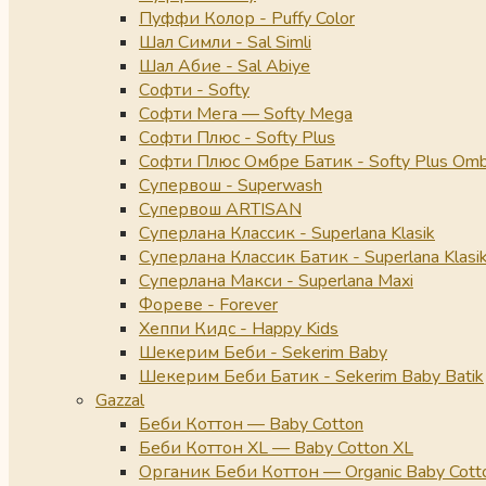
Пуффи Колор - Puffy Color
Шал Симли - Sal Simli
Шал Абие - Sal Abiye
Софти - Softy
Софти Мега — Softy Mega
Софти Плюс - Softy Plus
Софти Плюс Омбре Батик - Softy Plus Omb
Супервош - Superwash
Супервош ARTISAN
Суперлана Классик - Superlana Klasik
Суперлана Классик Батик - Superlana Klasik
Суперлана Макси - Superlana Maxi
Фореве - Forever
Хеппи Кидс - Happy Kids
Шекерим Беби - Sekerim Baby
Шекерим Беби Батик - Sekerim Baby Batik
Gazzal
Беби Коттон — Baby Cotton
Беби Коттон XL — Baby Cotton XL
Органик Беби Коттон — Organic Baby Cott