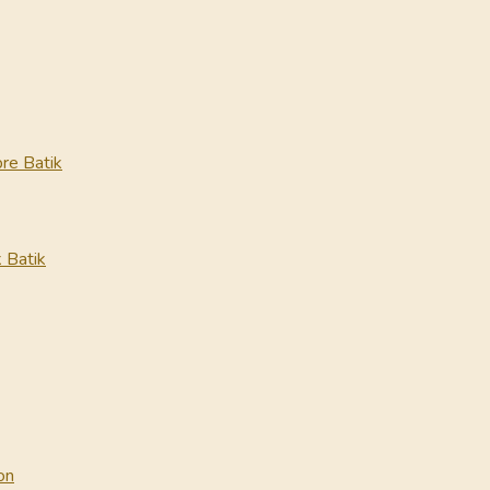
re Batik
 Batik
on