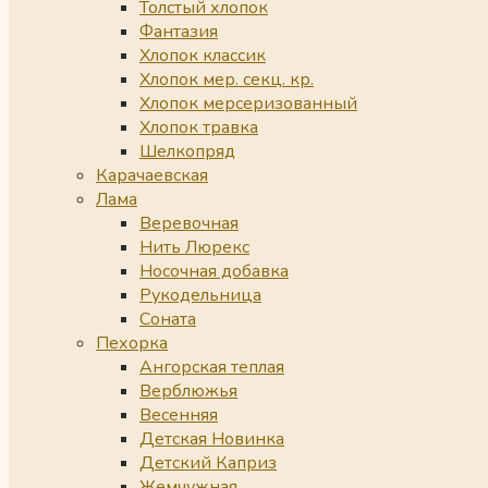
Толстый хлопок
Фантазия
Хлопок классик
Хлопок мер. секц. кр.
Хлопок мерсеризованный
Хлопок травка
Шелкопряд
Карачаевская
Лама
Веревочная
Нить Люрекс
Носочная добавка
Рукодельница
Соната
Пехорка
Ангорская теплая
Верблюжья
Весенняя
Детская Новинка
Детский Каприз
Жемчужная