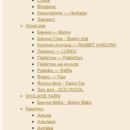
Стиль
Фловерс
Херитайдж — Heritage
Эверест
Wool sea
Банни — Bunny
Банни Стар - Bunny star
Кролик Ангора — RABBIT ANGORA
Люрекс — LUREX
Пайетки — Paillettes
Пайетки на конусе
Раффи — Raffia
Флакс — Flax
Фэнси фур - Fancy Fur
Эко вул - ECO WOOL
WOLANS YARN
Банни беби - Bunny Baby
Камтекс
Альма
Альпака
Ангара