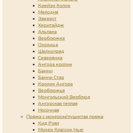
Крейзи Колор
Мелодия
Эверест
Херитайдж
Альпака
Верблюжка
Околица
Шелкопряд
Северянка
Ангора кролик
Банни
Банни Стар
Кролик Ангора
Верблюжья
Монгольский Верблюд
Ангорская теплая
Носочная
Пряжа с мохером/пушистая пряжа
Кид Роял
Мохер Классик Нью