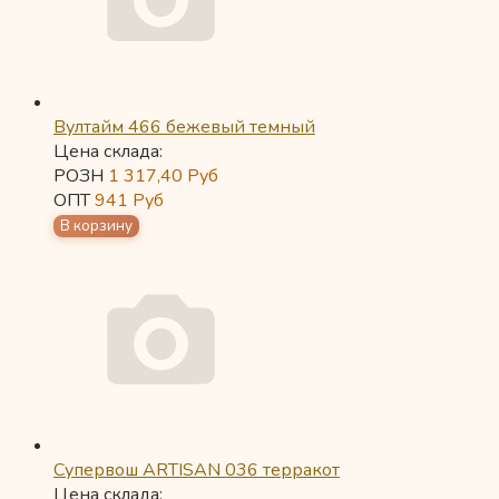
Вултайм 466 бежевый темный
Цена склада:
РОЗН
1 317,40
Руб
ОПТ
941
Руб
Супервош ARTISAN 036 терракот
Цена склада: