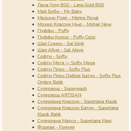
Лана Голд 800 - Lana Gold 800
Май Беби - My Baby
Мерино Роял - Merino Royal
Мохер Классик Нью - Mohair New
Пуффи - Puffy
Пуффи Колор - Puffy Color
Шал Симли - Sal Simli
Шал Абие - Sal Abiye
Софти - Softy
Софти Мега — Softy Mega
Софти Плюс - Softy Plus
Софти Плюс Омбре Батик - Softy Plus
Ombre Batik
Супервош - Superwash
Супервош ARTISAN
Суперлана Классик - Superlana Klasik
Суперлана Классик Батик - Superlana
Klasik Batik
Суперлана Макси - Superlana Maxi
Фореве - Forever