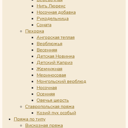
Нить Люрекс
Носочная добавка
Рукодельница
Соната
Пехорка
Ангорская теплая
Верблюжья
Весенняя
Детская Новинка
Детский Каприз
Жемчужная
Мериносовая
Монгольский верблюд
Носочная
Осенняя
Овечья шерсть
Ставропольская пряжа
Козий пух особый
Пряжа по типу
Вискозная пряжа