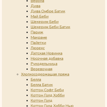
Верона
Дива
Дива Омбре Батик
Май Беби
Шекерим Беби
Шекерим Беби Батик
Париж
Макраме
Пайетки
Люрекс
Детская Новинка
Носочная добавка
Рукодельница
Веревочная
Хлопкосодержащая пряжа
Белла
Белла Батик
Коттон Софт Беби
Коттон Голд Хобби
Коттон Голд
Коттон Голд Хобби Нью