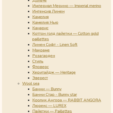
Дольче
Империал Мерино — Imperial merino
Интенсив Линен
Камелия
Камелия Нью
Канарис
Коттон голд пайетки — Cotton gold
paillettes
Линен Софт - Linen Soft
Макраме
Розагарден
Стиль
Фловерс
Херитайдж — Heritage
Эверест
Wool sea
Банни — Bunny
Банни Стар - Bunny star
Кролик Ангора — RABBIT ANGORA
Люрекс — LUREX
Пайетки — Paillettes