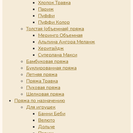
Хлопок Травка
Париж
Пуффи
Пуффи Колор
Толстая (объемная) пряжа
Меринго Объемная
Альпина Ангора Меланж
Херитайдж
Суперлана Макси
Бамбуковая пряжа
Буклированная пряжа
Летняя пряжа
Пряжа Травка
Пуховая пряжа
Шелковая пряжа
Пряжа по назначению
Для игрушек
Банни Беби
Велюто
Дольче