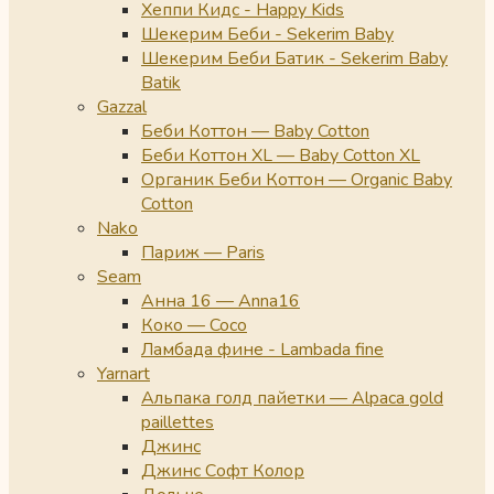
Хеппи Кидс - Happy Kids
Шекерим Беби - Sekerim Baby
Шекерим Беби Батик - Sekerim Baby
Batik
Gazzal
Беби Коттон — Baby Cotton
Беби Коттон XL — Baby Cotton XL
Органик Беби Коттон — Organic Baby
Cotton
Nako
Париж — Paris
Seam
Анна 16 — Anna16
Коко — Coco
Ламбада фине - Lambada fine
Yarnart
Альпака голд пайетки — Alpaca gold
paillettes
Джинс
Джинс Софт Колор