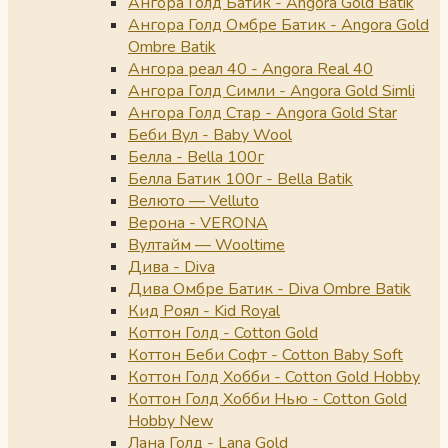
Ангора Голд Батик - Angora Gold Batik
Ангора Голд Омбре Батик - Angora Gold
Ombre Batik
Ангора реал 40 - Angora Real 40
Ангора Голд Симли - Angora Gold Simli
Ангора Голд Стар - Angora Gold Star
Беби Вул - Baby Wool
Белла - Bella 100г
Белла Батик 100г - Bella Batik
Велюто — Velluto
Верона - VERONA
Вултайм — Wooltime
Дива - Diva
Дива Омбре Батик - Diva Ombre Batik
Кид Роял - Kid Royal
Коттон Голд - Cotton Gold
Коттон Беби Софт - Cotton Baby Soft
Коттон Голд Хобби - Cotton Gold Hobby
Коттон Голд Хобби Нью - Cotton Gold
Hobby New
Лана Голд - Lana Gold