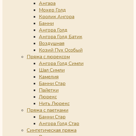
Ангара
Мохер Голд
Кролик Ангора
Банни
Ангора Голд
Ангора Голд Батик
Воздушная
Козий Пух Особый
Пряжа с люрексом
Ангора Голд Симли
Шал Симли
Камелия
Банни Стар
Пайетки
Люрекс
Нить Люрекс
Пряжа с паетками
Банни Стар
Ангора Голд Стар
Синтетическая пряжа