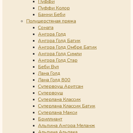
Пуффи
Пуффи Колор
Банни Беби
Полушерстяная пряжа
Соната
Ангора Голд
Ангора Голд Батик
Ангора Голд Омбре Батик
Ангора Голд Симли
Ангора Голд Стар
Беби Вул
Лана Голд
Лана Голд 800
Супервоуш Аритсан
Супервоуш
Суперлана Классик
Суперлана Классик Батик
Суперлана Макси
Бриллиант
Альпина Ангора Меланж
Альпина Альпака