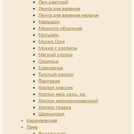
Лен цветной
Лента для валяния
Лента для валяния меланж
Малышок
Меринго объемная
Мотылёк
Мохер Голд
Мохер с хлопком
Мягкий хлопок
Околица
Северянка
Толстый хлопок
Фантазия
Хлопок классик
Хлопок мер. секц. кр.
Хлопок мерсеризованный
Хлопок травка
Шелкопряд
Карачаевская
Лама
Веревочная