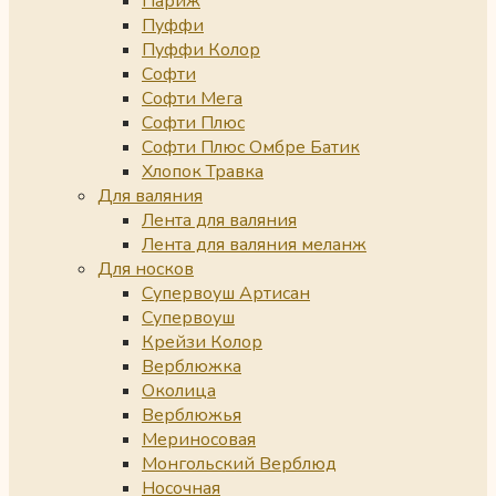
Париж
Пуффи
Пуффи Колор
Софти
Софти Мега
Софти Плюс
Софти Плюс Омбре Батик
Хлопок Травка
Для валяния
Лента для валяния
Лента для валяния меланж
Для носков
Супервоуш Артисан
Супервоуш
Крейзи Колор
Верблюжка
Околица
Верблюжья
Мериносовая
Монгольский Верблюд
Носочная