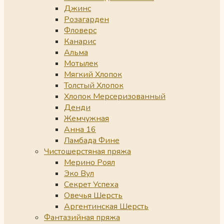
Джинс
Розагарден
Фловерс
Канарис
Альма
Мотылек
Мягкий Хлопок
Толстый Хлопок
Хлопок Мерсеризованный
Денди
Жемчужная
Анна 16
Ламбада Фине
Чистошерстяная пряжа
Мерино Роял
Эко Вул
Секрет Успеха
Овечья Шерсть
Аргентинская Шерсть
Фантазийная пряжа