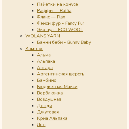
Пайетки на конусе
Раффи — Raffia
Флакс — Flax
Фэнси фур - Fancy Fur
Эко вул - ECO WOOL
WOLANS YARN
Банни беби - Bunny Baby
Камтекс
Альма
Альпака
Ангара
Аргентинская шерсть
Бамбино
Бюджетная Макси
Верблюжка
Воздушная
Денди
Джутовая
Криа Альпака
Лен