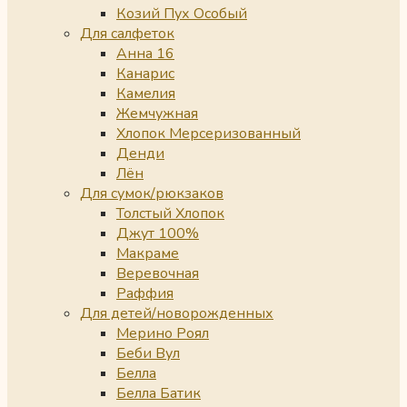
Козий Пух Особый
Для салфеток
Анна 16
Канарис
Камелия
Жемчужная
Хлопок Мерсеризованный
Денди
Лён
Для сумок/рюкзаков
Толстый Хлопок
Джут 100%
Макраме
Веревочная
Раффия
Для детей/новорожденных
Мерино Роял
Беби Вул
Белла
Белла Батик