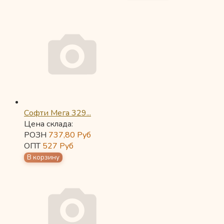
Софти Мега 329...
Цена склада:
РОЗН
737,80
Руб
ОПТ
527
Руб