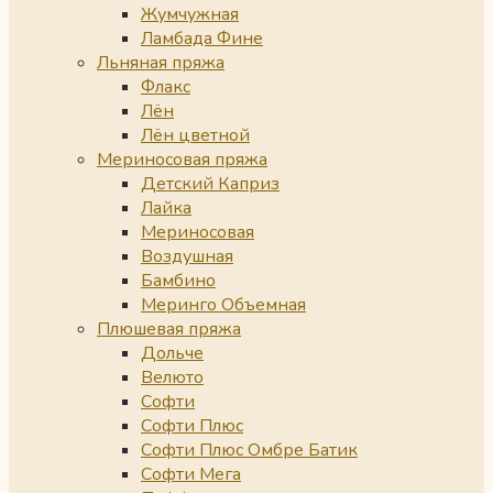
Жумчужная
Ламбада Фине
Льняная пряжа
Флакс
Лён
Лён цветной
Мериносовая пряжа
Детский Каприз
Лайка
Мериносовая
Воздушная
Бамбино
Меринго Объемная
Плюшевая пряжа
Дольче
Велюто
Софти
Софти Плюс
Софти Плюс Омбре Батик
Софти Мега