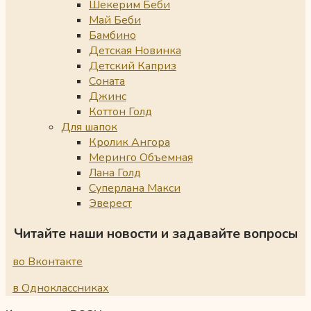
Шекерим Беби
Май Беби
Бамбино
Детская Новинка
Детский Каприз
Соната
Джинс
Коттон Голд
Для шапок
Кролик Ангора
Меринго Объемная
Лана Голд
Суперлана Макси
Эверест
Читайте наши новости и задавайте вопросы
во Вконтакте
в Одноклассниках