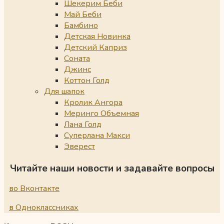
Шекерим Беби
Май Беби
Бамбино
Детская Новинка
Детский Каприз
Соната
Джинс
Коттон Голд
Для шапок
Кролик Ангора
Меринго Объемная
Лана Голд
Суперлана Макси
Эверест
Читайте наши новости и задавайте вопросы
во Вконтакте
в Одноклассниках