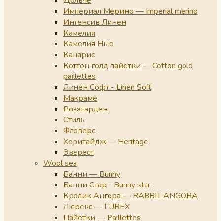
Дольче
Империал Мерино — Imperial merino
Интенсив Линен
Камелия
Камелия Нью
Канарис
Коттон голд пайетки — Cotton gold
paillettes
Линен Софт - Linen Soft
Макраме
Розагарден
Стиль
Фловерс
Херитайдж — Heritage
Эверест
Wool sea
Банни — Bunny
Банни Стар - Bunny star
Кролик Ангора — RABBIT ANGORA
Люрекс — LUREX
Пайетки — Paillettes