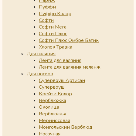
Париж
Пуффи
Пуффи Колор
Софти
Софти Мега
Софти Плюс
Софти Плюс Омбре Батик
Хлопок Травка
Для валяния
Лента для валяния
Лента для валяния меланж
Для носков
Супервоуш Артисан
Супервоуш
Крейзи Колор
Верблюжка
Околица
Верблюжья
Мериносовая
Монгольский Верблюд
Носочная