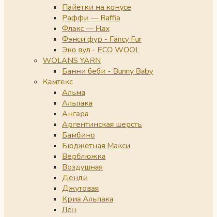
Пайетки на конусе
Раффи — Raffia
Флакс — Flax
Фэнси фур - Fancy Fur
Эко вул - ECO WOOL
WOLANS YARN
Банни беби - Bunny Baby
Камтекс
Альма
Альпака
Ангара
Аргентинская шерсть
Бамбино
Бюджетная Макси
Верблюжка
Воздушная
Денди
Джутовая
Криа Альпака
Лен