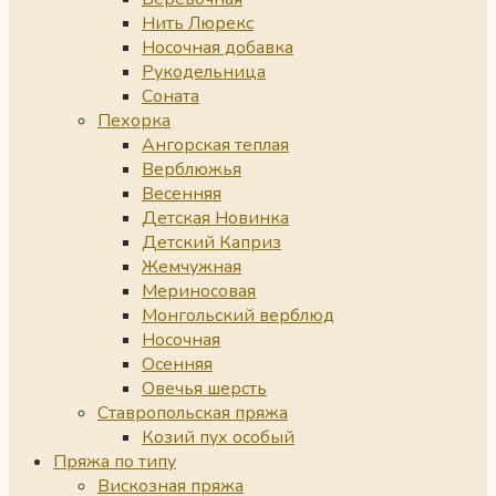
Нить Люрекс
Носочная добавка
Рукодельница
Соната
Пехорка
Ангорская теплая
Верблюжья
Весенняя
Детская Новинка
Детский Каприз
Жемчужная
Мериносовая
Монгольский верблюд
Носочная
Осенняя
Овечья шерсть
Ставропольская пряжа
Козий пух особый
Пряжа по типу
Вискозная пряжа