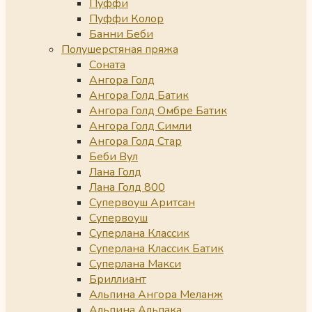
Пуффи
Пуффи Колор
Банни Беби
Полушерстяная пряжа
Соната
Ангора Голд
Ангора Голд Батик
Ангора Голд Омбре Батик
Ангора Голд Симли
Ангора Голд Стар
Беби Вул
Лана Голд
Лана Голд 800
Супервоуш Аритсан
Супервоуш
Суперлана Классик
Суперлана Классик Батик
Суперлана Макси
Бриллиант
Альпина Ангора Меланж
Альпина Альпака