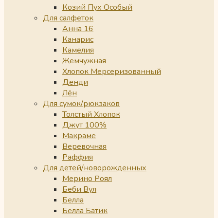
Козий Пух Особый
Для салфеток
Анна 16
Канарис
Камелия
Жемчужная
Хлопок Мерсеризованный
Денди
Лён
Для сумок/рюкзаков
Толстый Хлопок
Джут 100%
Макраме
Веревочная
Раффия
Для детей/новорожденных
Мерино Роял
Беби Вул
Белла
Белла Батик