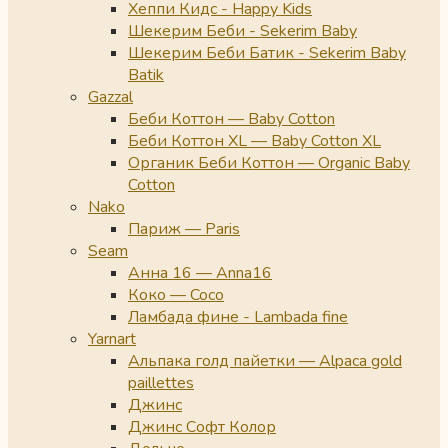
Хеппи Кидс - Happy Kids
Шекерим Беби - Sekerim Baby
Шекерим Беби Батик - Sekerim Baby
Batik
Gazzal
Беби Коттон — Baby Cotton
Беби Коттон XL — Baby Cotton XL
Органик Беби Коттон — Organic Baby
Cotton
Nako
Париж — Paris
Seam
Анна 16 — Anna16
Коко — Coco
Ламбада фине - Lambada fine
Yarnart
Альпака голд пайетки — Alpaca gold
paillettes
Джинс
Джинс Софт Колор