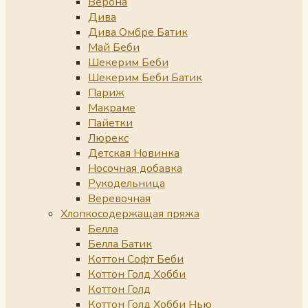
Верона
Дива
Дива Омбре Батик
Май Беби
Шекерим Беби
Шекерим Беби Батик
Париж
Макраме
Пайетки
Люрекс
Детская Новинка
Носочная добавка
Рукодельница
Веревочная
Хлопкосодержащая пряжа
Белла
Белла Батик
Коттон Софт Беби
Коттон Голд Хобби
Коттон Голд
Коттон Голд Хобби Нью