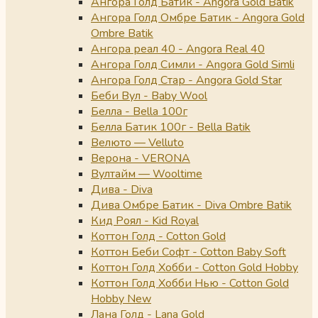
Ангора Голд Батик - Angora Gold Batik
Ангора Голд Омбре Батик - Angora Gold
Ombre Batik
Ангора реал 40 - Angora Real 40
Ангора Голд Симли - Angora Gold Simli
Ангора Голд Стар - Angora Gold Star
Беби Вул - Baby Wool
Белла - Bella 100г
Белла Батик 100г - Bella Batik
Велюто — Velluto
Верона - VERONA
Вултайм — Wooltime
Дива - Diva
Дива Омбре Батик - Diva Ombre Batik
Кид Роял - Kid Royal
Коттон Голд - Cotton Gold
Коттон Беби Софт - Cotton Baby Soft
Коттон Голд Хобби - Cotton Gold Hobby
Коттон Голд Хобби Нью - Cotton Gold
Hobby New
Лана Голд - Lana Gold