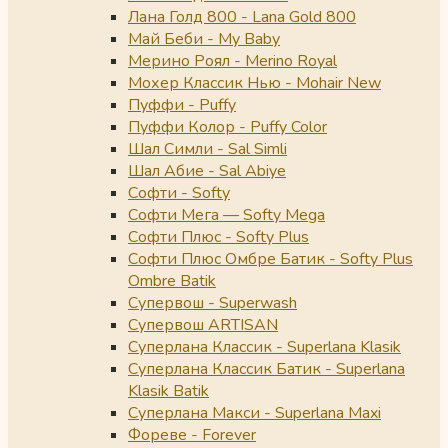
Лана Голд 800 - Lana Gold 800
Май Беби - My Baby
Мерино Роял - Merino Royal
Мохер Классик Нью - Mohair New
Пуффи - Puffy
Пуффи Колор - Puffy Color
Шал Симли - Sal Simli
Шал Абие - Sal Abiye
Софти - Softy
Софти Мега — Softy Mega
Софти Плюс - Softy Plus
Софти Плюс Омбре Батик - Softy Plus
Ombre Batik
Супервош - Superwash
Супервош ARTISAN
Суперлана Классик - Superlana Klasik
Суперлана Классик Батик - Superlana
Klasik Batik
Суперлана Макси - Superlana Maxi
Фореве - Forever