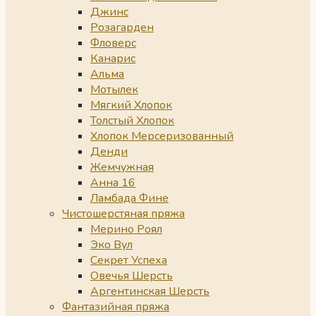
Джинс
Розагарден
Фловерс
Канарис
Альма
Мотылек
Мягкий Хлопок
Толстый Хлопок
Хлопок Мерсеризованный
Денди
Жемчужная
Анна 16
Ламбада Фине
Чистошерстяная пряжа
Мерино Роял
Эко Вул
Секрет Успеха
Овечья Шерсть
Аргентинская Шерсть
Фантазийная пряжа