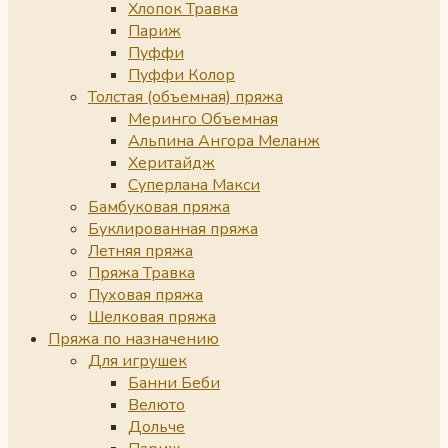
Хлопок Травка
Париж
Пуффи
Пуффи Колор
Толстая (объемная) пряжа
Меринго Объемная
Альпина Ангора Меланж
Херитайдж
Суперлана Макси
Бамбуковая пряжа
Буклированная пряжа
Летняя пряжа
Пряжа Травка
Пуховая пряжа
Шелковая пряжа
Пряжа по назначению
Для игрушек
Банни Беби
Велюто
Дольче