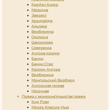
Крейзи Колор
Мелодия
Эверест
Херитайдж
Альпака
Верблюжка
Околица
Шелкопряд
Северянка
Ангора кролик
Банни
Банни Стар
Кролик Ангора
Верблюжья
Монгольский Верблюд
Ангорская теплая
Носочная
Пряжа с мохером/пушистая пряжа
Кид Роял
Мохер Классик Нью