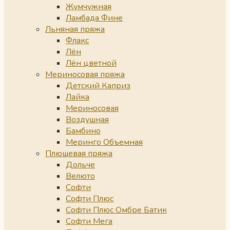
Жумчужная
Ламбада Фине
Льняная пряжа
Флакс
Лён
Лён цветной
Мериносовая пряжа
Детский Каприз
Лайка
Мериносовая
Воздушная
Бамбино
Меринго Объемная
Плюшевая пряжа
Дольче
Велюто
Софти
Софти Плюс
Софти Плюс Омбре Батик
Софти Мега