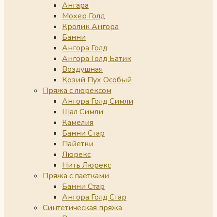
Ангара
Мохер Голд
Кролик Ангора
Банни
Ангора Голд
Ангора Голд Батик
Воздушная
Козий Пух Особый
Пряжа с люрексом
Ангора Голд Симли
Шал Симли
Камелия
Банни Стар
Пайетки
Люрекс
Нить Люрекс
Пряжа с паетками
Банни Стар
Ангора Голд Стар
Синтетическая пряжа