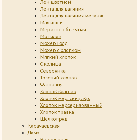
Лен цветной
Лента для валяния
Лента для валяния меланж
Малышок
Меринго объемная
Мотылёк
Мохер Голд
Мохер с хлопком
Мягкий хлопок
Околица
Северянка
Толстый хлопок
Фантазия
Хлопок классик
Хлопок мер. секц. кр.
Хлопок мерсеризованный
Хлопок травка
Шелкопряд
Карачаевская
Лама
Веревочная