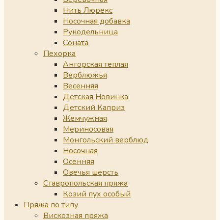
Нить Люрекс
Носочная добавка
Рукодельница
Соната
Пехорка
Ангорская теплая
Верблюжья
Весенняя
Детская Новинка
Детский Каприз
Жемчужная
Мериносовая
Монгольский верблюд
Носочная
Осенняя
Овечья шерсть
Ставропольская пряжа
Козий пух особый
Пряжа по типу
Вискозная пряжа