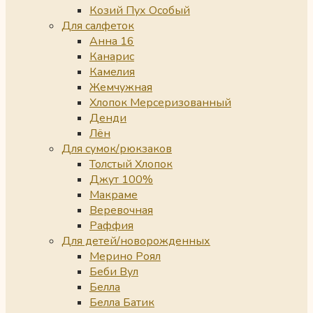
Козий Пух Особый
Для салфеток
Анна 16
Канарис
Камелия
Жемчужная
Хлопок Мерсеризованный
Денди
Лён
Для сумок/рюкзаков
Толстый Хлопок
Джут 100%
Макраме
Веревочная
Раффия
Для детей/новорожденных
Мерино Роял
Беби Вул
Белла
Белла Батик