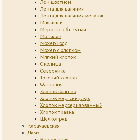
Лен цветной
Лента для валяния
Лента для валяния меланж
Малышок
Меринго объемная
Мотылёк
Мохер Голд
Мохер с хлопком
Мягкий хлопок
Околица
Северянка
Толстый хлопок
Фантазия
Хлопок классик
Хлопок мер. секц. кр.
Хлопок мерсеризованный
Хлопок травка
Шелкопряд
Карачаевская
Лама
Веревочная