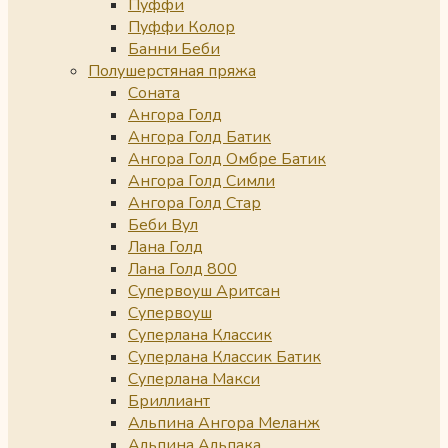
Пуффи
Пуффи Колор
Банни Беби
Полушерстяная пряжа
Соната
Ангора Голд
Ангора Голд Батик
Ангора Голд Омбре Батик
Ангора Голд Симли
Ангора Голд Стар
Беби Вул
Лана Голд
Лана Голд 800
Супервоуш Аритсан
Супервоуш
Суперлана Классик
Суперлана Классик Батик
Суперлана Макси
Бриллиант
Альпина Ангора Меланж
Альпина Альпака