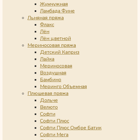
Жумчужная
Ламбада Фине
Льняная пряжа
Флакс
Лён
Лён цветной
Мериносовая пряжа
Детский Каприз
Лайка
Мериносовая
Воздушная
Бамбино
Меринго Объемная
Плюшевая пряжа
Дольче
Велюто
Софти
Софти Плюс
Софти Плюс Омбре Батик
Софти Мега