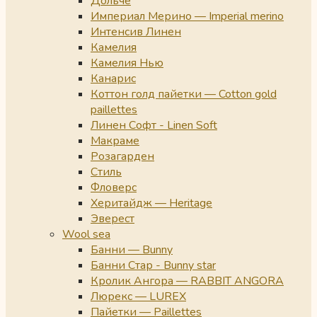
Дольче
Империал Мерино — Imperial merino
Интенсив Линен
Камелия
Камелия Нью
Канарис
Коттон голд пайетки — Cotton gold
paillettes
Линен Софт - Linen Soft
Макраме
Розагарден
Стиль
Фловерс
Херитайдж — Heritage
Эверест
Wool sea
Банни — Bunny
Банни Стар - Bunny star
Кролик Ангора — RABBIT ANGORA
Люрекс — LUREX
Пайетки — Paillettes