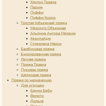
Хлопок Травка
Париж
Пуффи
Пуффи Колор
Толстая (объемная) пряжа
Меринго Объемная
Альпина Ангора Меланж
Херитайдж
Суперлана Макси
Бамбуковая пряжа
Буклированная пряжа
Летняя пряжа
Пряжа Травка
Пуховая пряжа
Шелковая пряжа
Пряжа по назначению
Для игрушек
Банни Беби
Велюто
Дольче