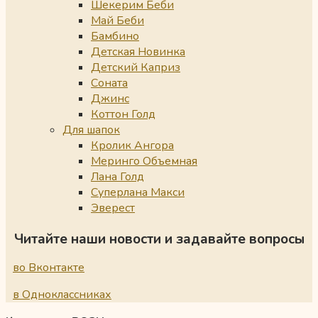
Шекерим Беби
Май Беби
Бамбино
Детская Новинка
Детский Каприз
Соната
Джинс
Коттон Голд
Для шапок
Кролик Ангора
Меринго Объемная
Лана Голд
Суперлана Макси
Эверест
Читайте наши новости и задавайте вопросы
во Вконтакте
в Одноклассниках