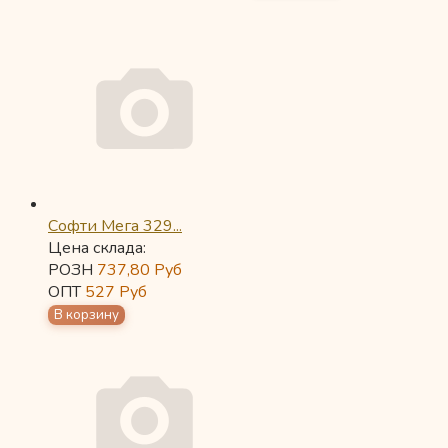
Софти Мега 329...
Цена склада:
РОЗН
737,80
Руб
ОПТ
527
Руб