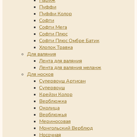
Париж
Пуффи
Пуффи Колор
Софти
Софти Мега
Софти Плюс
Софти Плюс Омбре Батик
Хлопок Травка
Для валяния
Лента для валяния
Лента для валяния меланж
Для носков
Супервоуш Артисан
Супервоуш
Крейзи Колор
Верблюжка
Околица
Верблюжья
Мериносовая
Монгольский Верблюд
Носочная