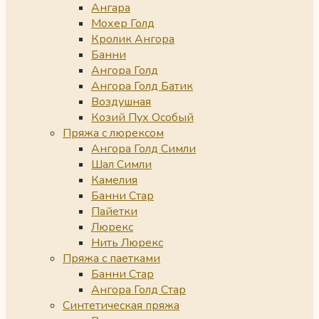
Ангара
Мохер Голд
Кролик Ангора
Банни
Ангора Голд
Ангора Голд Батик
Воздушная
Козий Пух Особый
Пряжа с люрексом
Ангора Голд Симли
Шал Симли
Камелия
Банни Стар
Пайетки
Люрекс
Нить Люрекс
Пряжа с паетками
Банни Стар
Ангора Голд Стар
Синтетическая пряжа