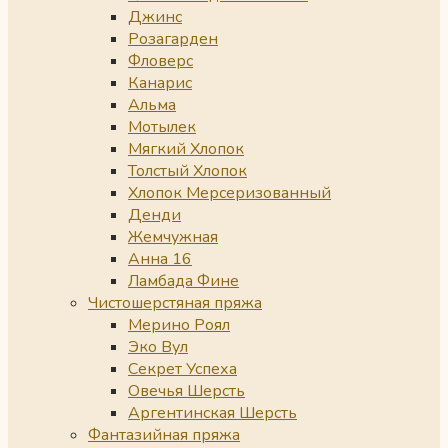
Джинс
Розагарден
Фловерс
Канарис
Альма
Мотылек
Мягкий Хлопок
Толстый Хлопок
Хлопок Мерсеризованный
Денди
Жемчужная
Анна 16
Ламбада Фине
Чистошерстяная пряжа
Мерино Роял
Эко Вул
Секрет Успеха
Овечья Шерсть
Аргентинская Шерсть
Фантазийная пряжа