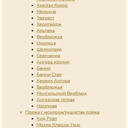
Крейзи Колор
Мелодия
Эверест
Херитайдж
Альпака
Верблюжка
Околица
Шелкопряд
Северянка
Ангора кролик
Банни
Банни Стар
Кролик Ангора
Верблюжья
Монгольский Верблюд
Ангорская теплая
Носочная
Пряжа с мохером/пушистая пряжа
Кид Роял
Мохер Классик Нью