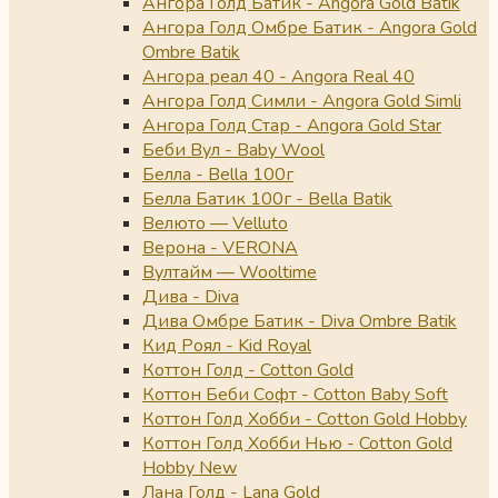
Ангора Голд Батик - Angora Gold Batik
Ангора Голд Омбре Батик - Angora Gold
Ombre Batik
Ангора реал 40 - Angora Real 40
Ангора Голд Симли - Angora Gold Simli
Ангора Голд Стар - Angora Gold Star
Беби Вул - Baby Wool
Белла - Bella 100г
Белла Батик 100г - Bella Batik
Велюто — Velluto
Верона - VERONA
Вултайм — Wooltime
Дива - Diva
Дива Омбре Батик - Diva Ombre Batik
Кид Роял - Kid Royal
Коттон Голд - Cotton Gold
Коттон Беби Софт - Cotton Baby Soft
Коттон Голд Хобби - Cotton Gold Hobby
Коттон Голд Хобби Нью - Cotton Gold
Hobby New
Лана Голд - Lana Gold