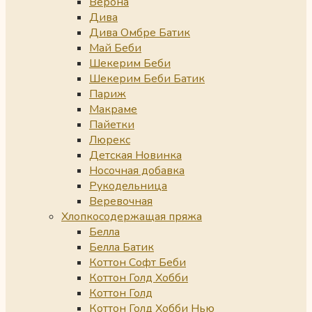
Верона
Дива
Дива Омбре Батик
Май Беби
Шекерим Беби
Шекерим Беби Батик
Париж
Макраме
Пайетки
Люрекс
Детская Новинка
Носочная добавка
Рукодельница
Веревочная
Хлопкосодержащая пряжа
Белла
Белла Батик
Коттон Софт Беби
Коттон Голд Хобби
Коттон Голд
Коттон Голд Хобби Нью