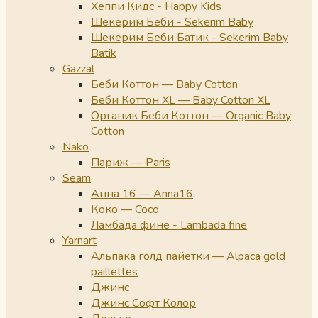
Хеппи Кидс - Happy Kids
Шекерим Беби - Sekerim Baby
Шекерим Беби Батик - Sekerim Baby
Batik
Gazzal
Беби Коттон — Baby Cotton
Беби Коттон XL — Baby Cotton XL
Органик Беби Коттон — Organic Baby
Cotton
Nako
Париж — Paris
Seam
Анна 16 — Anna16
Коко — Coco
Ламбада фине - Lambada fine
Yarnart
Альпака голд пайетки — Alpaca gold
paillettes
Джинс
Джинс Софт Колор