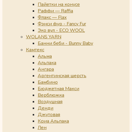
Пайетки на конусе
Раффи — Raffia
Флакс — Flax
Фэнси фур - Fancy Fur
Эко вул - ECO WOOL
WOLANS YARN
Банни беби - Bunny Baby
Камтекс
Альма
Альпака
Ангара
Аргентинская шерсть
Бамбино
Бюджетная Макси
Верблюжка
Воздушная
Денди
Джутовая
Криа Альпака
Лен