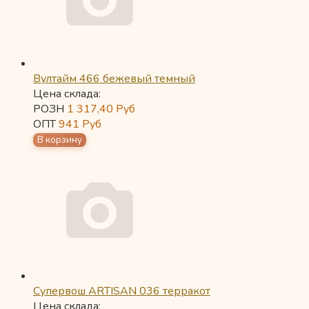
Вултайм 466 бежевый темный
Цена склада:
РОЗН
1 317,40
Руб
ОПТ
941
Руб
Супервош ARTISAN 036 терракот
Цена склада: