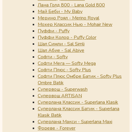
Лана Голд 800 - Lana Gold 800
Май Беби - My Baby
Мерино Роял - Merino Royal
Мохер Классик Нью - Mohair New
Пуффи - Puffy
Пуффи Колор - Puffy Color
Шал Симли - Sal Simli
Шал Абие - Sal Abiye
Софти - Softy
Софти Мега — Softy Mega
Софти Плюс - Softy Plus
Софти Плюс Омбре Батик - Softy Plus
Ombre Batik
Супервош - Superwash
Супервош ARTISAN
Суперлана Классик - Superlana Klasik
Суперлана Классик Батик - Superlana
Klasik Batik
Суперлана Макси - Superlana Maxi
Фореве - Forever