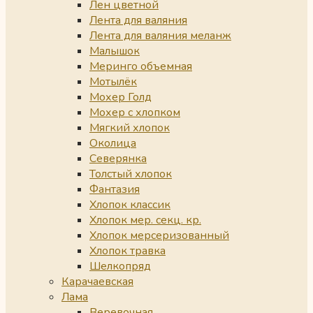
Лен цветной
Лента для валяния
Лента для валяния меланж
Малышок
Меринго объемная
Мотылёк
Мохер Голд
Мохер с хлопком
Мягкий хлопок
Околица
Северянка
Толстый хлопок
Фантазия
Хлопок классик
Хлопок мер. секц. кр.
Хлопок мерсеризованный
Хлопок травка
Шелкопряд
Карачаевская
Лама
Веревочная