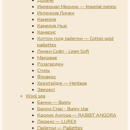
Дольче
Империал Мерино — Imperial merino
Интенсив Линен
Камелия
Камелия Нью
Канарис
Коттон голд пайетки — Cotton gold
paillettes
Линен Софт - Linen Soft
Макраме
Розагарден
Стиль
Фловерс
Херитайдж — Heritage
Эверест
Wool sea
Банни — Bunny
Банни Стар - Bunny star
Кролик Ангора — RABBIT ANGORA
Люрекс — LUREX
Пайетки — Paillettes