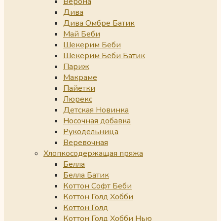
Верона
Дива
Дива Омбре Батик
Май Беби
Шекерим Беби
Шекерим Беби Батик
Париж
Макраме
Пайетки
Люрекс
Детская Новинка
Носочная добавка
Рукодельница
Веревочная
Хлопкосодержащая пряжа
Белла
Белла Батик
Коттон Софт Беби
Коттон Голд Хобби
Коттон Голд
Коттон Голд Хобби Нью