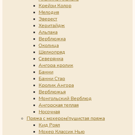
Крейзи Колор
Мелодия
Эверест
Херитайдж
Альпака
Верблюжка
Околица
Шелкопряд
Северянка
Ангора кролик
Банни
Банни Стар
Кролик Ангора
Верблюжья
Монгольский Верблюд
Ангорская теплая
Носочная
Пряжа с мохером/пушистая пряжа
Кид Роял
Мохер Классик Нью