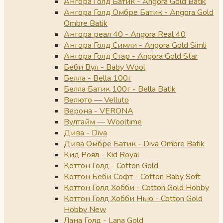
Ангора Голд Батик - Angora Gold Batik
Ангора Голд Омбре Батик - Angora Gold
Ombre Batik
Ангора реал 40 - Angora Real 40
Ангора Голд Симли - Angora Gold Simli
Ангора Голд Стар - Angora Gold Star
Беби Вул - Baby Wool
Белла - Bella 100г
Белла Батик 100г - Bella Batik
Велюто — Velluto
Верона - VERONA
Вултайм — Wooltime
Дива - Diva
Дива Омбре Батик - Diva Ombre Batik
Кид Роял - Kid Royal
Коттон Голд - Cotton Gold
Коттон Беби Софт - Cotton Baby Soft
Коттон Голд Хобби - Cotton Gold Hobby
Коттон Голд Хобби Нью - Cotton Gold
Hobby New
Лана Голд - Lana Gold