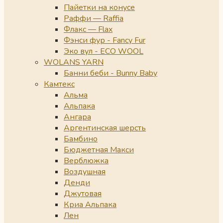
Пайетки на конусе
Раффи — Raffia
Флакс — Flax
Фэнси фур - Fancy Fur
Эко вул - ECO WOOL
WOLANS YARN
Банни беби - Bunny Baby
Камтекс
Альма
Альпака
Ангара
Аргентинская шерсть
Бамбино
Бюджетная Макси
Верблюжка
Воздушная
Денди
Джутовая
Криа Альпака
Лен