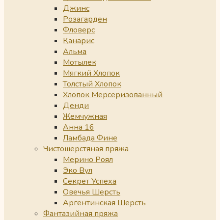
Джинс
Розагарден
Фловерс
Канарис
Альма
Мотылек
Мягкий Хлопок
Толстый Хлопок
Хлопок Мерсеризованный
Денди
Жемчужная
Анна 16
Ламбада Фине
Чистошерстяная пряжа
Мерино Роял
Эко Вул
Секрет Успеха
Овечья Шерсть
Аргентинская Шерсть
Фантазийная пряжа