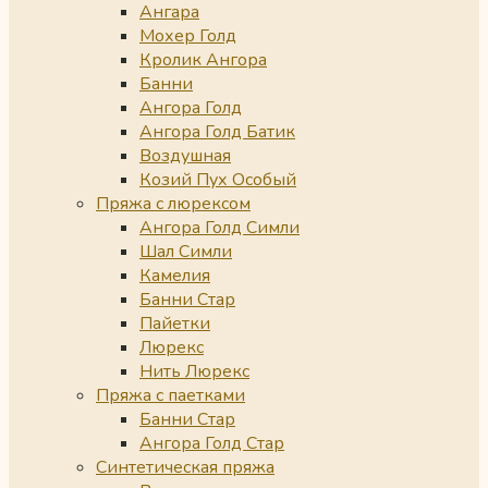
Ангара
Мохер Голд
Кролик Ангора
Банни
Ангора Голд
Ангора Голд Батик
Воздушная
Козий Пух Особый
Пряжа с люрексом
Ангора Голд Симли
Шал Симли
Камелия
Банни Стар
Пайетки
Люрекс
Нить Люрекс
Пряжа с паетками
Банни Стар
Ангора Голд Стар
Синтетическая пряжа