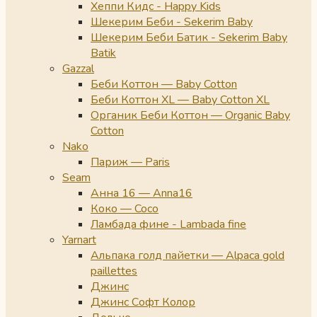
Хеппи Кидс - Happy Kids
Шекерим Беби - Sekerim Baby
Шекерим Беби Батик - Sekerim Baby
Batik
Gazzal
Беби Коттон — Baby Cotton
Беби Коттон XL — Baby Cotton XL
Органик Беби Коттон — Organic Baby
Cotton
Nako
Париж — Paris
Seam
Анна 16 — Anna16
Коко — Coco
Ламбада фине - Lambada fine
Yarnart
Альпака голд пайетки — Alpaca gold
paillettes
Джинс
Джинс Софт Колор