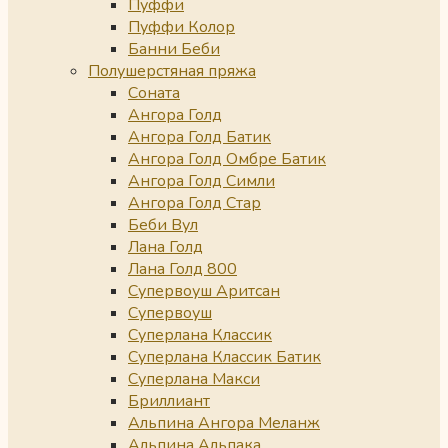
Пуффи
Пуффи Колор
Банни Беби
Полушерстяная пряжа
Соната
Ангора Голд
Ангора Голд Батик
Ангора Голд Омбре Батик
Ангора Голд Симли
Ангора Голд Стар
Беби Вул
Лана Голд
Лана Голд 800
Супервоуш Аритсан
Супервоуш
Суперлана Классик
Суперлана Классик Батик
Суперлана Макси
Бриллиант
Альпина Ангора Меланж
Альпина Альпака