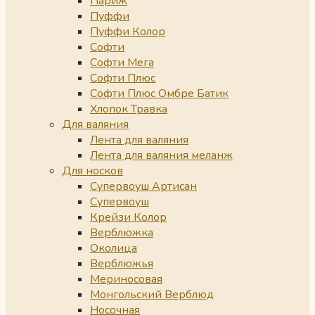
Париж
Пуффи
Пуффи Колор
Софти
Софти Мега
Софти Плюс
Софти Плюс Омбре Батик
Хлопок Травка
Для валяния
Лента для валяния
Лента для валяния меланж
Для носков
Супервоуш Артисан
Супервоуш
Крейзи Колор
Верблюжка
Околица
Верблюжья
Мериносовая
Монгольский Верблюд
Носочная