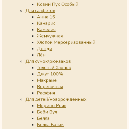
Козий Пух Особый
Для салфеток
Анна 16
Канарис
Камелия
Жемчужная
Хлопок Мерсеризованный
Денди
Лён
Для сумок/рюкзаков
Толстый Хлопок
Джут 100%
Макраме
Веревочная
Раффия
Для детей/новорожденных
Мерино Роял
Беби Вул
Белла
Белла Батик