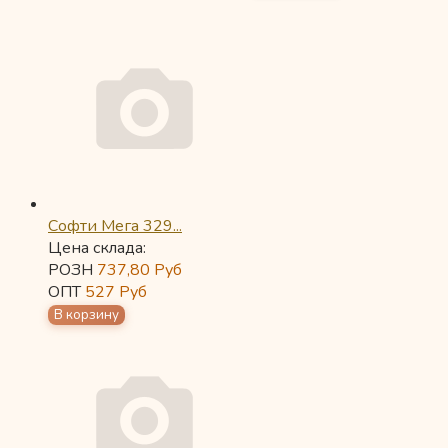
Софти Мега 329...
Цена склада:
РОЗН
737,80
Руб
ОПТ
527
Руб