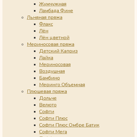
Жумчужная
Ламбада Фине
Льняная пряжа
Флакс
Лён
Лён цветной
Мериносовая пряжа
Детский Каприз
Лайка
Мериносовая
Воздушная
Бамбино
Меринго Объемная
Плюшевая пряжа
Дольче
Велюто
Софти
Софти Плюс
Софти Плюс Омбре Батик
Софти Мега