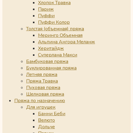
Хлопок Травка
Париж
Пуффи
Пуффи Колор
Толстая (объемная) пряжа
Меринго Объемная
Альпина Ангора Меланж
Херитайдж
Суперлана Макси
Бамбуковая пряжа
Буклированная пряжа
Летняя пряжа
Пряжа Травка
Пуховая пряжа
Шелковая пряжа
Пряжа по назначению
Для игрушек
Банни Беби
Велюто
Дольче