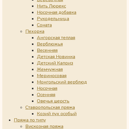
Нить Люрекс
Носочная добавка
Рукодельница
Соната
Пехорка
Ангорская теплая
Верблюжья
Весенняя
Детская Новинка
Детский Каприз
Жемчужная
Мериносовая
Монгольский верблюд
Носочная
Осенняя
Овечья шерсть
Ставропольская пряжа
Козий пух особый
Пряжа по типу
Вискозная пряжа