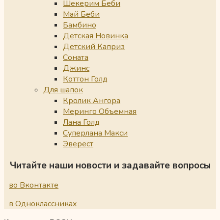
Шекерим Беби
Май Беби
Бамбино
Детская Новинка
Детский Каприз
Соната
Джинс
Коттон Голд
Для шапок
Кролик Ангора
Меринго Объемная
Лана Голд
Суперлана Макси
Эверест
Читайте наши новости и задавайте вопросы
во Вконтакте
в Одноклассниках