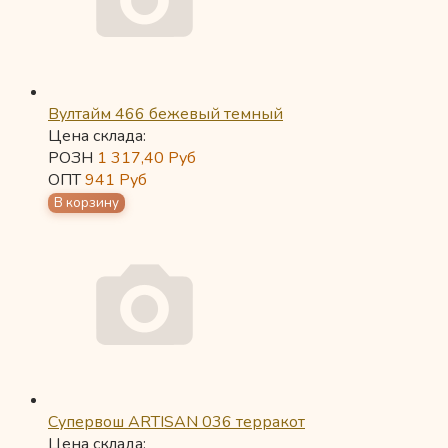
Вултайм 466 бежевый темный
Цена склада:
РОЗН
1 317,40
Руб
ОПТ
941
Руб
Супервош ARTISAN 036 терракот
Цена склада: