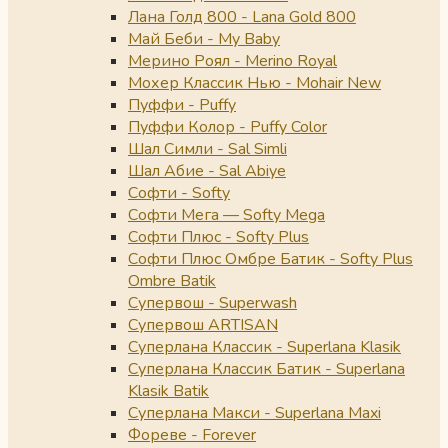
Лана Голд 800 - Lana Gold 800
Май Беби - My Baby
Мерино Роял - Merino Royal
Мохер Классик Нью - Mohair New
Пуффи - Puffy
Пуффи Колор - Puffy Color
Шал Симли - Sal Simli
Шал Абие - Sal Abiye
Софти - Softy
Софти Мега — Softy Mega
Софти Плюс - Softy Plus
Софти Плюс Омбре Батик - Softy Plus
Ombre Batik
Супервош - Superwash
Супервош ARTISAN
Суперлана Классик - Superlana Klasik
Суперлана Классик Батик - Superlana
Klasik Batik
Суперлана Макси - Superlana Maxi
Фореве - Forever