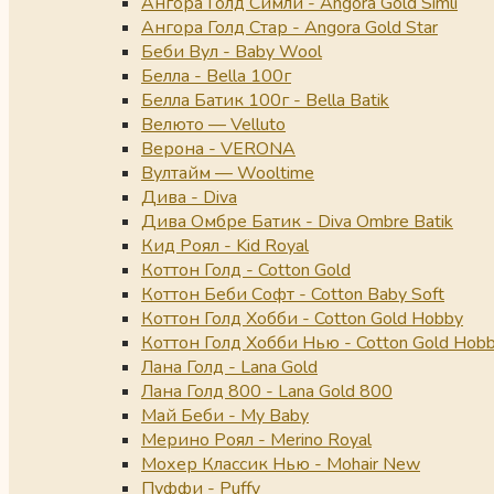
Ангора Голд Симли - Angora Gold Simli
Ангора Голд Стар - Angora Gold Star
Беби Вул - Baby Wool
Белла - Bella 100г
Белла Батик 100г - Bella Batik
Велюто — Velluto
Верона - VERONA
Вултайм — Wooltime
Дива - Diva
Дива Омбре Батик - Diva Ombre Batik
Кид Роял - Kid Royal
Коттон Голд - Cotton Gold
Коттон Беби Софт - Cotton Baby Soft
Коттон Голд Хобби - Cotton Gold Hobby
Коттон Голд Хобби Нью - Cotton Gold Hob
Лана Голд - Lana Gold
Лана Голд 800 - Lana Gold 800
Май Беби - My Baby
Мерино Роял - Merino Royal
Мохер Классик Нью - Mohair New
Пуффи - Puffy