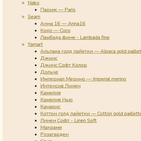
Nako
Париж — Paris
Seam
Анна 16 — Anna16
Коко — Coco
Ламбада фине - Lambada fine
Yarnart
Альпака голд пайетки — Alpaca gold paille
Джинс
Джинс Софт Колор
Дольче
Империал Мерино — Imperial merino
Интенсив Линен
Камелия
Камелия Нью
Канарис
Коттон голд пайетки — Cotton gold paillett
Линен Софт - Linen Soft
Макраме
Розагарден