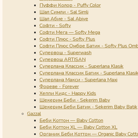
Пуффи Колор - Puffy Color
Шал Симли - Sal Simli
Шал Абие - Sal Abiye
Софти - Softy
Софти Мега — Softy Mega
Софти Плюс - Softy Plus
Софти Плюс Омбре Батик - Softy Plus Omb
Супервош - Superwash
Супервош ARTISAN
Суперлана Классик - Superlana Klasik
Суперлана Классик Батик - Superlana Klasik
Суперлана Макси - Superlana Maxi
Фореве - Forever
Хеппи Кидс - Happy Kids
Шекерим Беби - Sekerim Baby
Шекерим Беби Батик - Sekerim Baby Batik
Gazzal
Беби Коттон — Baby Cotton
Беби Коттон XL — Baby Cotton XL
Органик Беби Коттон — Organic Baby Cott