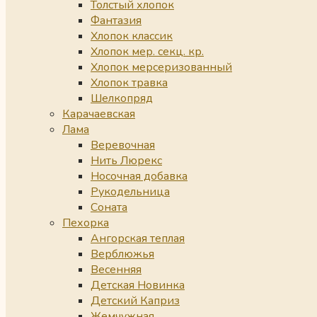
Толстый хлопок
Фантазия
Хлопок классик
Хлопок мер. секц. кр.
Хлопок мерсеризованный
Хлопок травка
Шелкопряд
Карачаевская
Лама
Веревочная
Нить Люрекс
Носочная добавка
Рукодельница
Соната
Пехорка
Ангорская теплая
Верблюжья
Весенняя
Детская Новинка
Детский Каприз
Жемчужная