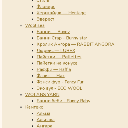
Стиль
Фловерс
Херитайдж — Heritage
Эверест
Wool sea
Банни — Bunny
Банни Стар - Bunny star
Кролик Ангора — RABBIT ANGORA
Люрекс — LUREX
Пайетки — Paillettes
Пайетки на конусе
Раффи — Raffia
Флакс — Flax
Фэнси фур - Fancy Fur
Эко вул - ECO WOOL
WOLANS YARN
Банни беби - Bunny Baby
Камтекс
Альма
Альпака
Ангара