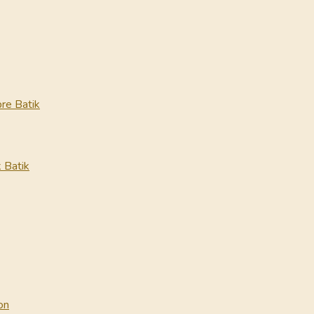
re Batik
 Batik
on