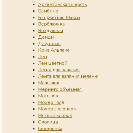
Аргентинская шерсть
Бамбино
Бюджетная Макси
Верблюжка
Воздушная
Денди
Джутовая
Криа Альпака
Лен
Лен цветной
Лента для валяния
Лента для валяния меланж
Малышок
Меринго объемная
Мотылёк
Мохер Голд
Мохер с хлопком
Мягкий хлопок
Околица
Северянка