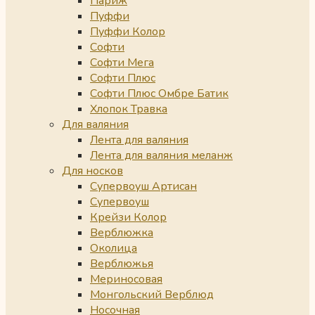
Париж
Пуффи
Пуффи Колор
Софти
Софти Мега
Софти Плюс
Софти Плюс Омбре Батик
Хлопок Травка
Для валяния
Лента для валяния
Лента для валяния меланж
Для носков
Супервоуш Артисан
Супервоуш
Крейзи Колор
Верблюжка
Околица
Верблюжья
Мериносовая
Монгольский Верблюд
Носочная