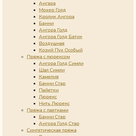
Ангара
Мохер Голд
Кролик Ангора
Банни
Ангора Голд
Ангора Голд Батик
Воздушная
Козий Пух Особый
Пряжа с люрексом
Ангора Голд Симли
Шал Симли
Камелия
Банни Стар
Пайетки
Люрекс
Нить Люрекс
Пряжа с паетками
Банни Стар
Ангора Голд Стар
Синтетическая пряжа