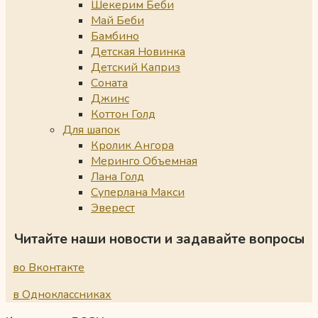
Шекерим Беби
Май Беби
Бамбино
Детская Новинка
Детский Каприз
Соната
Джинс
Коттон Голд
Для шапок
Кролик Ангора
Меринго Объемная
Лана Голд
Суперлана Макси
Эверест
Читайте наши новости и задавайте вопросы
во Вконтакте
в Одноклассниках