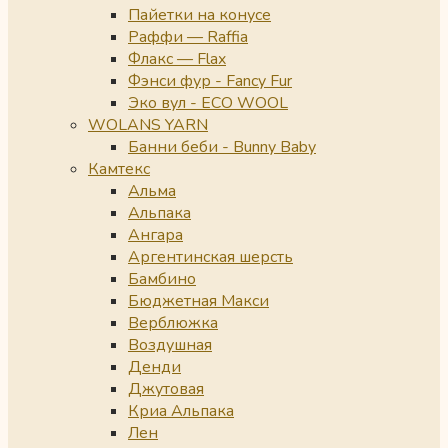
Пайетки на конусе
Раффи — Raffia
Флакс — Flax
Фэнси фур - Fancy Fur
Эко вул - ECO WOOL
WOLANS YARN
Банни беби - Bunny Baby
Камтекс
Альма
Альпака
Ангара
Аргентинская шерсть
Бамбино
Бюджетная Макси
Верблюжка
Воздушная
Денди
Джутовая
Криа Альпака
Лен