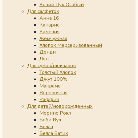
Козий Пух Особый
Для салфеток
Анна 16
Канарис
Камелия
Жемчужная
Хлопок Мерсеризованный
Денди
Лён
Для сумок/рюкзаков
Толстый Хлопок
Джут 100%
Макраме
Веревочная
Раффия
Для детей/новорожденных
Мерино Роял
Беби Вул
Белла
Белла Батик