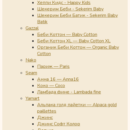
Хеппи Кидс - Happy Kids
Шекерим Беби - Sekerim Baby
Шекерим Беби Батик - Sekerim Baby
Batik
Gazzal
Беби Коттон — Baby Cotton
Беби Коттон XL — Baby Cotton XL
Органик Беби Коттон — Organic Baby
Cotton
Nako
Париж — Paris
Seam
Анна 16 — Anna16
Коко — Coco
Ламбада фине - Lambada fine
Yarnart
Альпака голд пайетки — Alpaca gold
paillettes
Джинс
Джинс Софт Колор