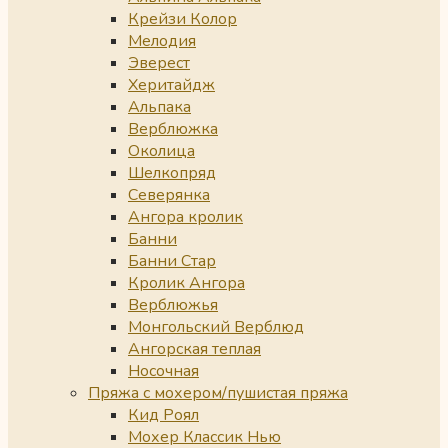
Крейзи Колор
Мелодия
Эверест
Херитайдж
Альпака
Верблюжка
Околица
Шелкопряд
Северянка
Ангора кролик
Банни
Банни Стар
Кролик Ангора
Верблюжья
Монгольский Верблюд
Ангорская теплая
Носочная
Пряжа с мохером/пушистая пряжа
Кид Роял
Мохер Классик Нью