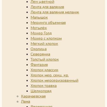
Лен цветной
Лента для валяния
Лента для валяния меланж
Малышок
Меринго объемная
Мотылёк
Мохер Голд
Мохер с хлопком
Мягкий хлопок
Околица
Северянка
Толстый хлопок
Фантазия
Хлопок классик
Хлопок мер. секц. кр.
Хлопок мерсеризованный
Хлопок травка
Шелкопряд
Карачаевская
Лама
Веревочная