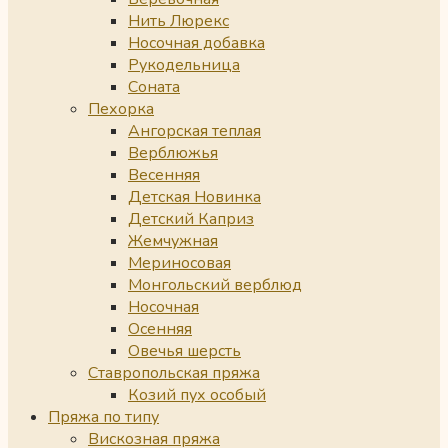
Нить Люрекс
Носочная добавка
Рукодельница
Соната
Пехорка
Ангорская теплая
Верблюжья
Весенняя
Детская Новинка
Детский Каприз
Жемчужная
Мериносовая
Монгольский верблюд
Носочная
Осенняя
Овечья шерсть
Ставропольская пряжа
Козий пух особый
Пряжа по типу
Вискозная пряжа