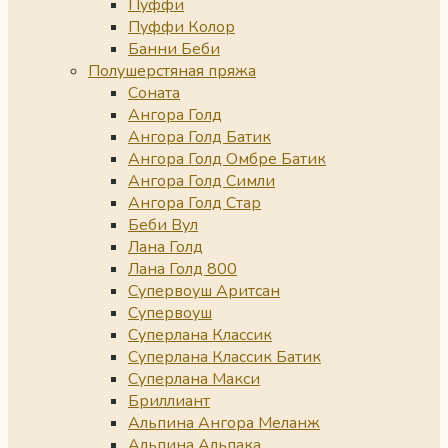
Пуффи
Пуффи Колор
Банни Беби
Полушерстяная пряжа
Соната
Ангора Голд
Ангора Голд Батик
Ангора Голд Омбре Батик
Ангора Голд Симли
Ангора Голд Стар
Беби Вул
Лана Голд
Лана Голд 800
Супервоуш Аритсан
Супервоуш
Суперлана Классик
Суперлана Классик Батик
Суперлана Макси
Бриллиант
Альпина Ангора Меланж
Альпина Альпака