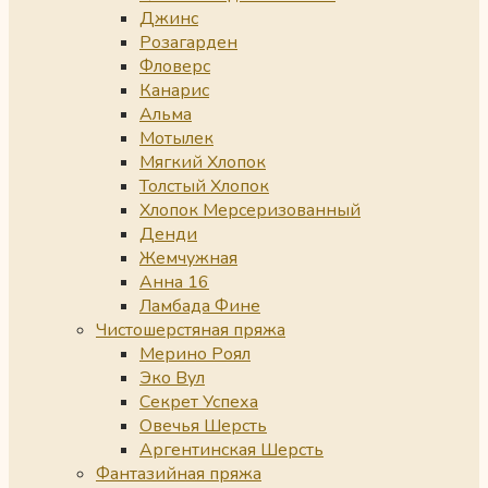
Джинс
Розагарден
Фловерс
Канарис
Альма
Мотылек
Мягкий Хлопок
Толстый Хлопок
Хлопок Мерсеризованный
Денди
Жемчужная
Анна 16
Ламбада Фине
Чистошерстяная пряжа
Мерино Роял
Эко Вул
Секрет Успеха
Овечья Шерсть
Аргентинская Шерсть
Фантазийная пряжа