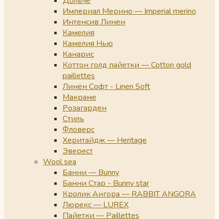
Дольче
Империал Мерино — Imperial merino
Интенсив Линен
Камелия
Камелия Нью
Канарис
Коттон голд пайетки — Cotton gold
paillettes
Линен Софт - Linen Soft
Макраме
Розагарден
Стиль
Фловерс
Херитайдж — Heritage
Эверест
Wool sea
Банни — Bunny
Банни Стар - Bunny star
Кролик Ангора — RABBIT ANGORA
Люрекс — LUREX
Пайетки — Paillettes