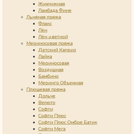
Жумчужная
Ламбада Фине
Льняная пряжа
Флакс
Лён
Лён цветной
Мериносовая пряжа
Детский Каприз
Лайка
Мериносовая
Воздушная
Бамбино
Меринго Объемная
Плюшевая пряжа
Дольче
Велюто
Софти
Софти Плюс
Софти Плюс Омбре Батик
Софти Мега