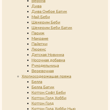
Верона
Дива
Дива Омбре Батик
Май Беби
Шекерим Беби
Шекерим Беби Батик
Париж
Макраме
Пайетки
Люрекс
Детская Новинка
Носочная добавка
Рукодельница
Веревочная
Хлопкосодержащая пряжа
Белла
Белла Батик
Коттон Софт Беби
Коттон Голд Хобби
Коттон Голд
Коттон Голд Хобби Нью