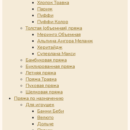
Хлопок Травка
Париж
Пуффи
Пуффи Колор
Толстая (объемная) пряжа
Меринго Объемная
Альпина Ангора Меланж
Херитайдж
Суперлана Макси
Бамбуковая пряжа
Буклированная пряжа
Летняя пряжа
Пряжа Травка
Пуховая пряжа
Шелковая пряжа
Пряжа по назначению
Для игрушек
Банни Беби
Велюто
Дольче