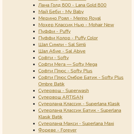
Лана Голд 800 - Lana Gold 800
Май Беби - My Baby
Мерино Роял - Merino Royal
Мохер Классик Нью - Mohair New
Пуффи - Puffy
Пуффи Колор - Puffy Color
Шал Симли - Sal Simli
Шал Абие - Sal Abiye
Софти - Softy
Софти Мега — Softy Mega
Софти Плюс - Softy Plus
Софти Плюс Омбре Батик - Softy Plus
Ombre Batik
Супервош - Superwash
Супервош ARTISAN
Суперлана Классик - Superlana Klasik
Суперлана Классик Батик - Superlana
Klasik Batik
Суперлана Макси - Superlana Maxi
Фореве - Forever