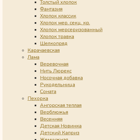
Толстый хлопок
Фантазия
Хлопок классик
Хлопок мер. секц. кр.
Хлопок мерсеризованный
Хлопок травка
Шелкопряд
Карачаевская
Лама
Веревочная
Нить Люрекс
Носочная добавка
Рукодельница
Соната
Пехорка
Ангорская теплая
Верблюжья
Весенняя
Детская Новинка
Детский Каприз
Жемчужная