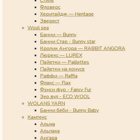
Стиль
Фловерс
Херитайдж — Heritage
Эверест
Wool sea
Банни — Bunny
Банни Стар - Bunny star
Кролик Ангора — RABBIT ANGORA
Люрекс — LUREX
Пайетки — Paillettes
Пайетки на конусе
Раффи — Raffia
Флакс — Flax
Фэнси фур - Fancy Fur
Эко вул - ECO WOOL
WOLANS YARN
Банни беби - Bunny Baby
Камтекс
Альма
Альпака
Ангара