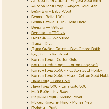
Ангора Голд Симли - Angora Gold Simli
Ангора Голд Стар - Angora Gold Star
Беби Вул - Baby Wool
Белла - Bella 100г
Белла Батик 100г - Bella Batik
Велюто — Velluto
Верона - VERONA
Вултайм — Wooltime
Дива - Diva
Дива Омбре Батик - Diva Ombre Batik
Кид Роял - Kid Royal
Коттон Голд - Cotton Gold
Коттон Беби Софт - Cotton Baby Soft
Коттон Голд Хобби - Cotton Gold Hobby
Коттон Голд Хобби Нью - Cotton Gold Hob
Лана Голд - Lana Gold
Лана Голд 800 - Lana Gold 800
Май Беби - My Baby
Мерино Роял - Merino Royal
Мохер Классик Нью - Mohair New
Пуффи - Puffy