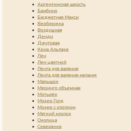
Аргентинская шерсть
Бамбино
Бюджетная Макси
Верблюжка
Воздушная
Денди
Джутовая
Криа Альпака
Лен
Лен цветной
Лента для валяния
Лента для валяния меланж
Малышок
Меринго объемная
Мотылёк
Мохер Голд
Мохер с хлопком
Мягкий хлопок
Околица
Северянка