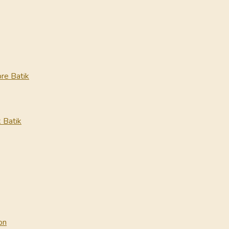
re Batik
 Batik
on