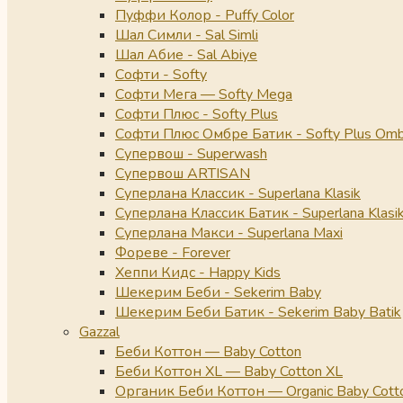
Пуффи Колор - Puffy Color
Шал Симли - Sal Simli
Шал Абие - Sal Abiye
Софти - Softy
Софти Мега — Softy Mega
Софти Плюс - Softy Plus
Софти Плюс Омбре Батик - Softy Plus Omb
Супервош - Superwash
Супервош ARTISAN
Суперлана Классик - Superlana Klasik
Суперлана Классик Батик - Superlana Klasik
Суперлана Макси - Superlana Maxi
Фореве - Forever
Хеппи Кидс - Happy Kids
Шекерим Беби - Sekerim Baby
Шекерим Беби Батик - Sekerim Baby Batik
Gazzal
Беби Коттон — Baby Cotton
Беби Коттон XL — Baby Cotton XL
Органик Беби Коттон — Organic Baby Cott