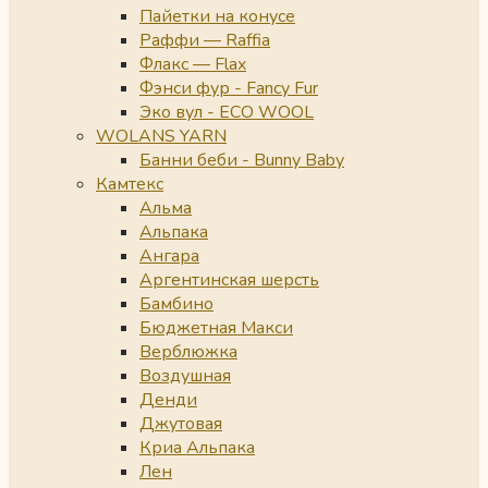
Пайетки на конусе
Раффи — Raffia
Флакс — Flax
Фэнси фур - Fancy Fur
Эко вул - ECO WOOL
WOLANS YARN
Банни беби - Bunny Baby
Камтекс
Альма
Альпака
Ангара
Аргентинская шерсть
Бамбино
Бюджетная Макси
Верблюжка
Воздушная
Денди
Джутовая
Криа Альпака
Лен