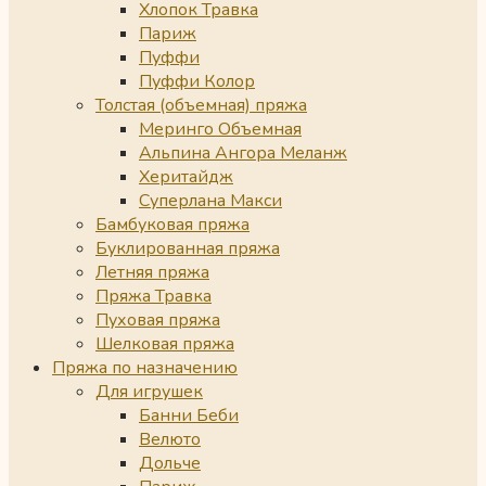
Хлопок Травка
Париж
Пуффи
Пуффи Колор
Толстая (объемная) пряжа
Меринго Объемная
Альпина Ангора Меланж
Херитайдж
Суперлана Макси
Бамбуковая пряжа
Буклированная пряжа
Летняя пряжа
Пряжа Травка
Пуховая пряжа
Шелковая пряжа
Пряжа по назначению
Для игрушек
Банни Беби
Велюто
Дольче