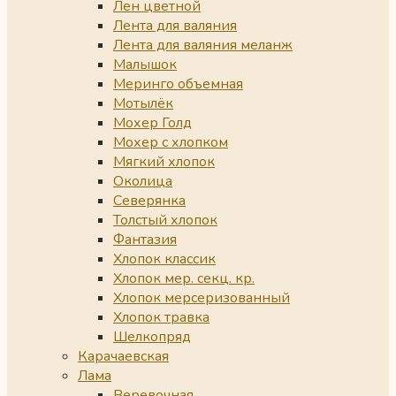
Лен цветной
Лента для валяния
Лента для валяния меланж
Малышок
Меринго объемная
Мотылёк
Мохер Голд
Мохер с хлопком
Мягкий хлопок
Околица
Северянка
Толстый хлопок
Фантазия
Хлопок классик
Хлопок мер. секц. кр.
Хлопок мерсеризованный
Хлопок травка
Шелкопряд
Карачаевская
Лама
Веревочная