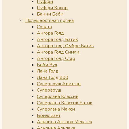
Пуффи
Пуффи Колор
Банни Беби
Полушерстяная пряжа
Соната
Ангора Голд
Ангора Голд Батик
Ангора Голд Омбре Батик
Ангора Голд Симли
Ангора Голд Стар
Беби Вул
Лана Голд
Лана Голд 800
Супервоуш Аритсан
Супервоуш
Суперлана Классик
Суперлана Классик Батик
Суперлана Макси
Бриллиант
Альпина Ангора Меланж
Альпина Альпака