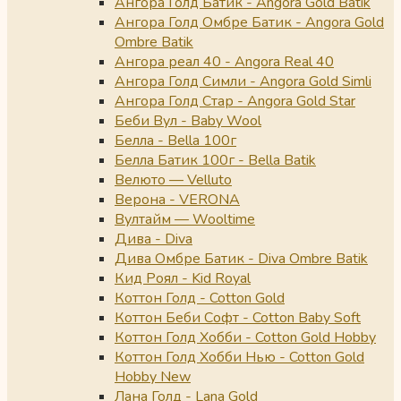
Ангора Голд Батик - Angora Gold Batik
Ангора Голд Омбре Батик - Angora Gold
Ombre Batik
Ангора реал 40 - Angora Real 40
Ангора Голд Симли - Angora Gold Simli
Ангора Голд Стар - Angora Gold Star
Беби Вул - Baby Wool
Белла - Bella 100г
Белла Батик 100г - Bella Batik
Велюто — Velluto
Верона - VERONA
Вултайм — Wooltime
Дива - Diva
Дива Омбре Батик - Diva Ombre Batik
Кид Роял - Kid Royal
Коттон Голд - Cotton Gold
Коттон Беби Софт - Cotton Baby Soft
Коттон Голд Хобби - Cotton Gold Hobby
Коттон Голд Хобби Нью - Cotton Gold
Hobby New
Лана Голд - Lana Gold