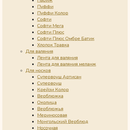
Париж
Пуффи
Пуффи Колор
Софти
Софти Мега
Софти Плюс
Софти Плюс Омбре Батик
Хлопок Травка
Для валяния
Лента для валяния
Лента для валяния меланж
Для носков
Супервоуш Артисан
Супервоуш
Крейзи Колор
Верблюжка
Околица
Верблюжья
Мериносовая
Монгольский Верблюд
Носочная