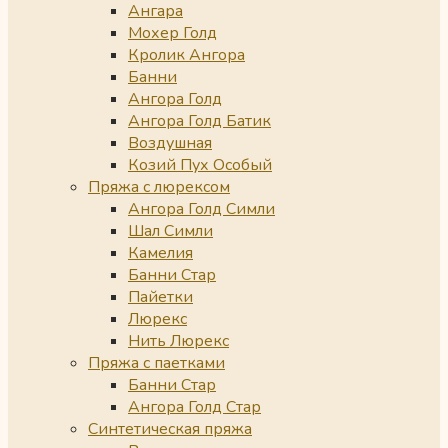
Ангара
Мохер Голд
Кролик Ангора
Банни
Ангора Голд
Ангора Голд Батик
Воздушная
Козий Пух Особый
Пряжа с люрексом
Ангора Голд Симли
Шал Симли
Камелия
Банни Стар
Пайетки
Люрекс
Нить Люрекс
Пряжа с паетками
Банни Стар
Ангора Голд Стар
Синтетическая пряжа