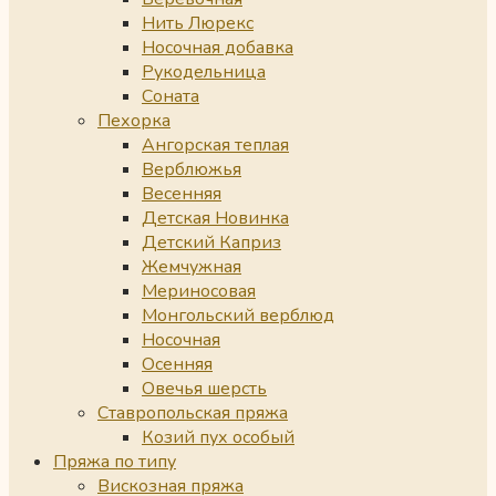
Нить Люрекс
Носочная добавка
Рукодельница
Соната
Пехорка
Ангорская теплая
Верблюжья
Весенняя
Детская Новинка
Детский Каприз
Жемчужная
Мериносовая
Монгольский верблюд
Носочная
Осенняя
Овечья шерсть
Ставропольская пряжа
Козий пух особый
Пряжа по типу
Вискозная пряжа