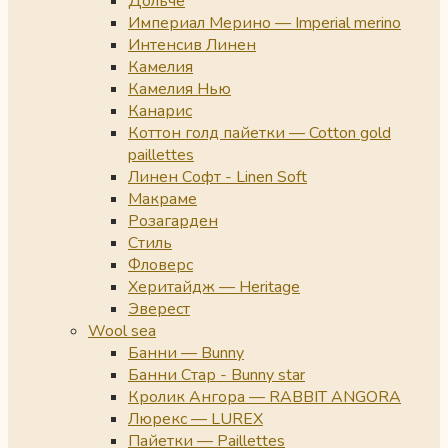
Дольче
Империал Мерино — Imperial merino
Интенсив Линен
Камелия
Камелия Нью
Канарис
Коттон голд пайетки — Cotton gold
paillettes
Линен Софт - Linen Soft
Макраме
Розагарден
Стиль
Фловерс
Херитайдж — Heritage
Эверест
Wool sea
Банни — Bunny
Банни Стар - Bunny star
Кролик Ангора — RABBIT ANGORA
Люрекс — LUREX
Пайетки — Paillettes