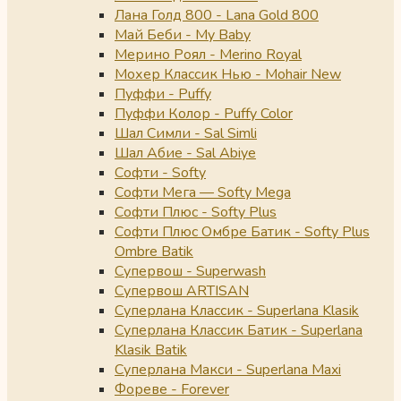
Лана Голд 800 - Lana Gold 800
Май Беби - My Baby
Мерино Роял - Merino Royal
Мохер Классик Нью - Mohair New
Пуффи - Puffy
Пуффи Колор - Puffy Color
Шал Симли - Sal Simli
Шал Абие - Sal Abiye
Софти - Softy
Софти Мега — Softy Mega
Софти Плюс - Softy Plus
Софти Плюс Омбре Батик - Softy Plus
Ombre Batik
Супервош - Superwash
Супервош ARTISAN
Суперлана Классик - Superlana Klasik
Суперлана Классик Батик - Superlana
Klasik Batik
Суперлана Макси - Superlana Maxi
Фореве - Forever