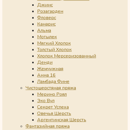
Джинс
Розагарден
Фловерс
Канарис
Альма
Мотылек
Мягкий Хлопок
Толстый Хлопок
Хлопок Мерсеризованный
Денди
Жемчужная
Анна 16
Ламбада Фине
Чистошерстяная пряжа
Мерино Роял
Эко Вул
Секрет Успеха
Овечья Шерсть
Аргентинская Шерсть
Фантазийная пряжа