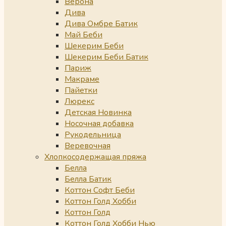
Верона
Дива
Дива Омбре Батик
Май Беби
Шекерим Беби
Шекерим Беби Батик
Париж
Макраме
Пайетки
Люрекс
Детская Новинка
Носочная добавка
Рукодельница
Веревочная
Хлопкосодержащая пряжа
Белла
Белла Батик
Коттон Софт Беби
Коттон Голд Хобби
Коттон Голд
Коттон Голд Хобби Нью