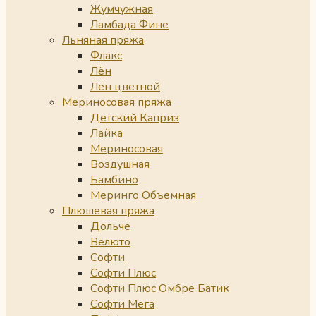
Жумчужная
Ламбада Фине
Льняная пряжа
Флакс
Лён
Лён цветной
Мериносовая пряжа
Детский Каприз
Лайка
Мериносовая
Воздушная
Бамбино
Меринго Объемная
Плюшевая пряжа
Дольче
Велюто
Софти
Софти Плюс
Софти Плюс Омбре Батик
Софти Мега