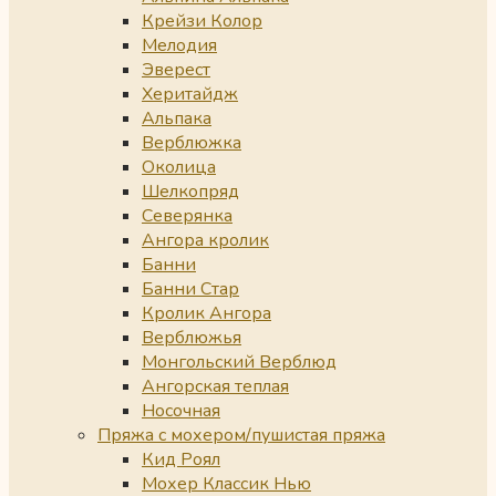
Крейзи Колор
Мелодия
Эверест
Херитайдж
Альпака
Верблюжка
Околица
Шелкопряд
Северянка
Ангора кролик
Банни
Банни Стар
Кролик Ангора
Верблюжья
Монгольский Верблюд
Ангорская теплая
Носочная
Пряжа с мохером/пушистая пряжа
Кид Роял
Мохер Классик Нью