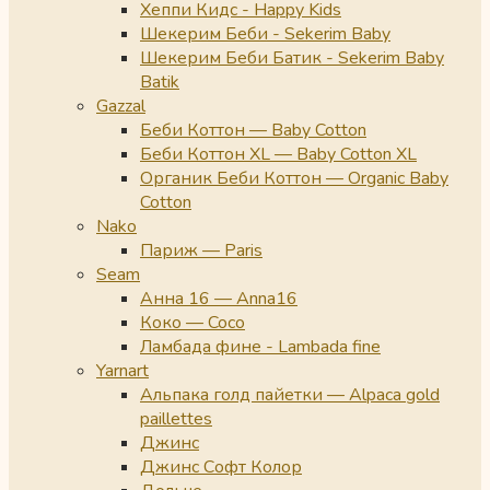
Хеппи Кидс - Happy Kids
Шекерим Беби - Sekerim Baby
Шекерим Беби Батик - Sekerim Baby
Batik
Gazzal
Беби Коттон — Baby Cotton
Беби Коттон XL — Baby Cotton XL
Органик Беби Коттон — Organic Baby
Cotton
Nako
Париж — Paris
Seam
Анна 16 — Anna16
Коко — Coco
Ламбада фине - Lambada fine
Yarnart
Альпака голд пайетки — Alpaca gold
paillettes
Джинс
Джинс Софт Колор