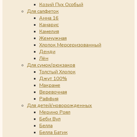
Козий Пух Особый
Для салфеток
Анна 16
Канарис
Камелия
Жемчужная
Хлопок Мерсеризованный
Денди
Лён
Для сумок/рюкзаков
Толстый Хлопок
Джут 100%
Макраме
Веревочная
Раффия
Для детей/новорожденных
Мерино Роял
Беби Вул
Белла
Белла Батик