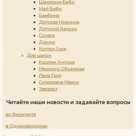
Шекерим Беби
Май Беби
Бамбино
Детская Новинка
Детский Каприз
Соната
Джинс
Коттон Голд
Для шапок
Кролик Ангора
Меринго Объемная
Лана Голд
Суперлана Макси
Эверест
Читайте наши новости и задавайте вопросы
во Вконтакте
в Одноклассниках