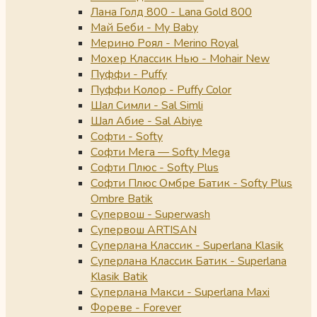
Лана Голд 800 - Lana Gold 800
Май Беби - My Baby
Мерино Роял - Merino Royal
Мохер Классик Нью - Mohair New
Пуффи - Puffy
Пуффи Колор - Puffy Color
Шал Симли - Sal Simli
Шал Абие - Sal Abiye
Софти - Softy
Софти Мега — Softy Mega
Софти Плюс - Softy Plus
Софти Плюс Омбре Батик - Softy Plus
Ombre Batik
Супервош - Superwash
Супервош ARTISAN
Суперлана Классик - Superlana Klasik
Суперлана Классик Батик - Superlana
Klasik Batik
Суперлана Макси - Superlana Maxi
Фореве - Forever