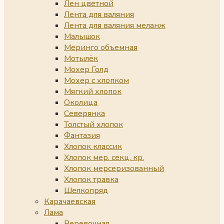
Лен цветной
Лента для валяния
Лента для валяния меланж
Малышок
Меринго объемная
Мотылёк
Мохер Голд
Мохер с хлопком
Мягкий хлопок
Околица
Северянка
Толстый хлопок
Фантазия
Хлопок классик
Хлопок мер. секц. кр.
Хлопок мерсеризованный
Хлопок травка
Шелкопряд
Карачаевская
Лама
Веревочная