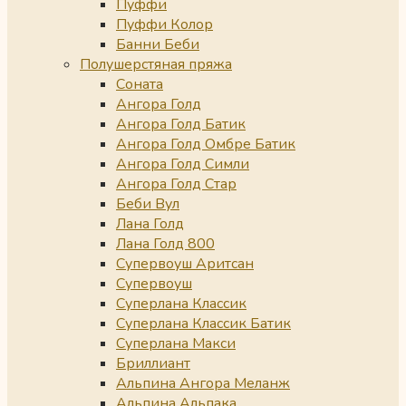
Пуффи
Пуффи Колор
Банни Беби
Полушерстяная пряжа
Соната
Ангора Голд
Ангора Голд Батик
Ангора Голд Омбре Батик
Ангора Голд Симли
Ангора Голд Стар
Беби Вул
Лана Голд
Лана Голд 800
Супервоуш Аритсан
Супервоуш
Суперлана Классик
Суперлана Классик Батик
Суперлана Макси
Бриллиант
Альпина Ангора Меланж
Альпина Альпака