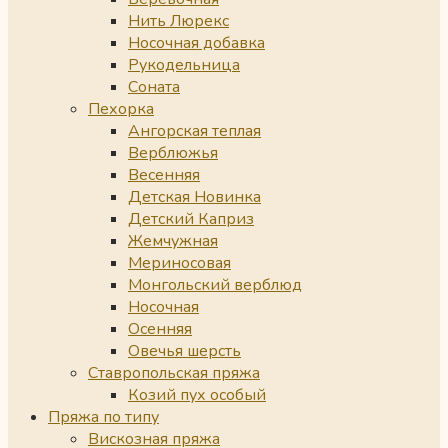
Нить Люрекс
Носочная добавка
Рукодельница
Соната
Пехорка
Ангорская теплая
Верблюжья
Весенняя
Детская Новинка
Детский Каприз
Жемчужная
Мериносовая
Монгольский верблюд
Носочная
Осенняя
Овечья шерсть
Ставропольская пряжа
Козий пух особый
Пряжа по типу
Вискозная пряжа