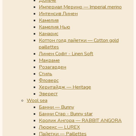
Дольче
Империал Мерино — Imperial merino
Интенсив Линен
Камелия
Камелия Нью
Канарис
Коттон голд пайетки — Cotton gold
paillettes
Линен Софт - Linen Soft
Макраме
Розагарден
Стиль
Фловерс
Херитайдж — Heritage
Эверест
Wool sea
Банни — Bunny
Банни Стар - Bunny star
Кролик Ангора — RABBIT ANGORA
Люрекс — LUREX
Пайетки — Paillettes