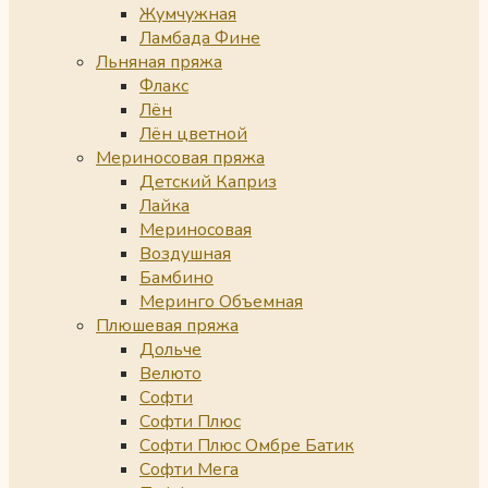
Жумчужная
Ламбада Фине
Льняная пряжа
Флакс
Лён
Лён цветной
Мериносовая пряжа
Детский Каприз
Лайка
Мериносовая
Воздушная
Бамбино
Меринго Объемная
Плюшевая пряжа
Дольче
Велюто
Софти
Софти Плюс
Софти Плюс Омбре Батик
Софти Мега