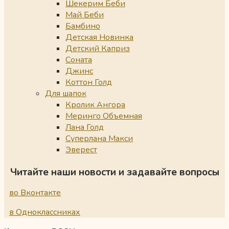
Шекерим Беби
Май Беби
Бамбино
Детская Новинка
Детский Каприз
Соната
Джинс
Коттон Голд
Для шапок
Кролик Ангора
Меринго Объемная
Лана Голд
Суперлана Макси
Эверест
Читайте наши новости и задавайте вопросы
во Вконтакте
в Одноклассниках