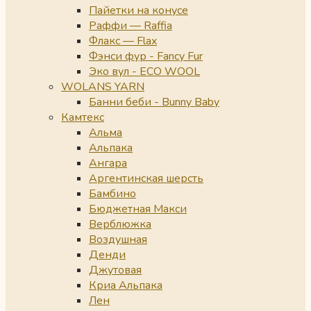
Пайетки на конусе
Раффи — Raffia
Флакс — Flax
Фэнси фур - Fancy Fur
Эко вул - ECO WOOL
WOLANS YARN
Банни беби - Bunny Baby
Камтекс
Альма
Альпака
Ангара
Аргентинская шерсть
Бамбино
Бюджетная Макси
Верблюжка
Воздушная
Денди
Джутовая
Криа Альпака
Лен