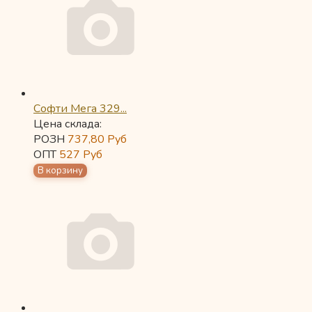
Софти Мега 329...
Цена склада:
РОЗН
737,80
Руб
ОПТ
527
Руб