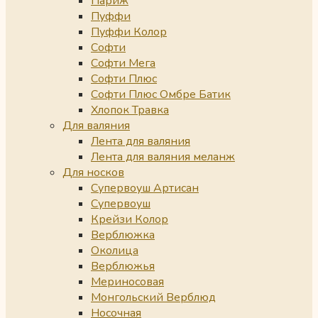
Париж
Пуффи
Пуффи Колор
Софти
Софти Мега
Софти Плюс
Софти Плюс Омбре Батик
Хлопок Травка
Для валяния
Лента для валяния
Лента для валяния меланж
Для носков
Супервоуш Артисан
Супервоуш
Крейзи Колор
Верблюжка
Околица
Верблюжья
Мериносовая
Монгольский Верблюд
Носочная