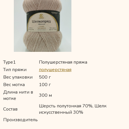
Type1
Полушерстяная пряжа
Тип пряжи
полушерстяная
Вес упаковки
500 г
Вес мотка
100 г
Длина нити в
300 м
мотке
Шерсть полутонкая 70%, Шелк
Состав
искусственный 30%
Производитель