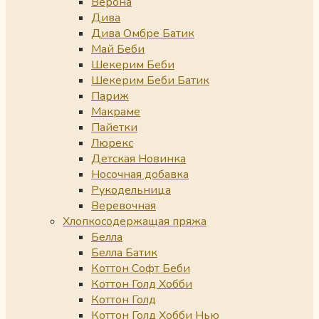
Верона
Дива
Дива Омбре Батик
Май Беби
Шекерим Беби
Шекерим Беби Батик
Париж
Макраме
Пайетки
Люрекс
Детская Новинка
Носочная добавка
Рукодельница
Веревочная
Хлопкосодержащая пряжа
Белла
Белла Батик
Коттон Софт Беби
Коттон Голд Хобби
Коттон Голд
Коттон Голд Хобби Нью