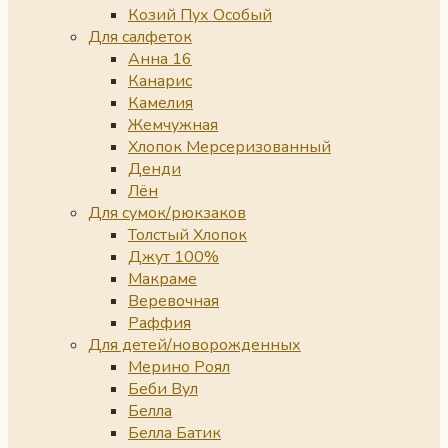
Козий Пух Особый
Для салфеток
Анна 16
Канарис
Камелия
Жемчужная
Хлопок Мерсеризованный
Денди
Лён
Для сумок/рюкзаков
Толстый Хлопок
Джут 100%
Макраме
Веревочная
Раффия
Для детей/новорожденных
Мерино Роял
Беби Вул
Белла
Белла Батик