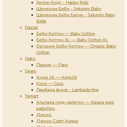
Хеппи Кидс - Happy Kids
Шекерим Беби - Sekerim Baby
Шекерим Беби Батик - Sekerim Baby
Batik
Gazzal
Беби Коттон — Baby Cotton
Беби Коттон XL — Baby Cotton XL
Органик Беби Коттон — Organic Baby
Cotton
Nako
Париж — Paris
Seam
Анна 16 — Anna16
Коко — Coco
Ламбада фине - Lambada fine
Yarnart
Альпака голд пайетки — Alpaca gold
paillettes
Джинс
Джинс Софт Колор