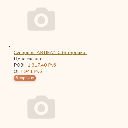
Супервош ARTISAN 036 терракот
Цена склада:
РОЗН
1 317,40
Руб
ОПТ
941
Руб