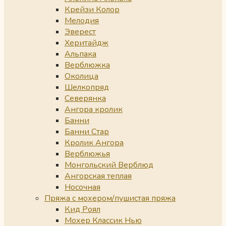
Крейзи Колор
Мелодия
Эверест
Херитайдж
Альпака
Верблюжка
Околица
Шелкопряд
Северянка
Ангора кролик
Банни
Банни Стар
Кролик Ангора
Верблюжья
Монгольский Верблюд
Ангорская теплая
Носочная
Пряжа с мохером/пушистая пряжа
Кид Роял
Мохер Классик Нью