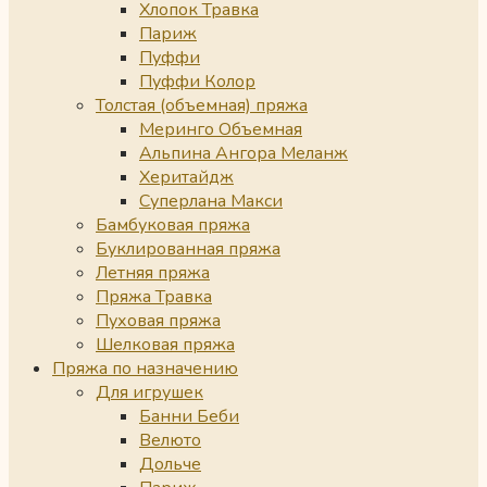
Хлопок Травка
Париж
Пуффи
Пуффи Колор
Толстая (объемная) пряжа
Меринго Объемная
Альпина Ангора Меланж
Херитайдж
Суперлана Макси
Бамбуковая пряжа
Буклированная пряжа
Летняя пряжа
Пряжа Травка
Пуховая пряжа
Шелковая пряжа
Пряжа по назначению
Для игрушек
Банни Беби
Велюто
Дольче