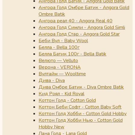
Ангора Голд Батик - Angora Gold Batik
Ангора Голд Омбре Батик - Angora Gold
Ombre Batik
Ангора реал 40 - Angora Real 40
Ангора Голд Симли - Angora Gold Simli
Ангора Голд Стар - Angora Gold Star
Беби Вул - Baby Wool
Белла - Bella 100г
Белла Батик 100г - Bella Batik
Велюто — Velluto
Верона - VERONA
Вултайм — Wooltime
Дива - Diva
Дива Омбре Батик - Diva Ombre Batik
Кид Роял - Kid Royal
Коттон Голд - Cotton Gold
Коттон Беби Софт - Cotton Baby Soft
Коттон Голд Хобби - Cotton Gold Hobby
Коттон Голд Хобби Нью - Cotton Gold
Hobby New
Лана Голд - Lana Gold