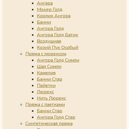
Ангара
Мохер Голд
Кролик Ангора
Банни
Ангора Голд
Ангора Голд Батик
Воздушная
Козий Пух Особый
Пряжа с люрексом
Ангора Голд Симли
Шал Симли
Камелия
Банни Стар
Пайетки
Люрекс
Нить Люрекс
Пряжа с паетками
Банни Стар
Ангора Голд Стар
Синтетическая пряжа