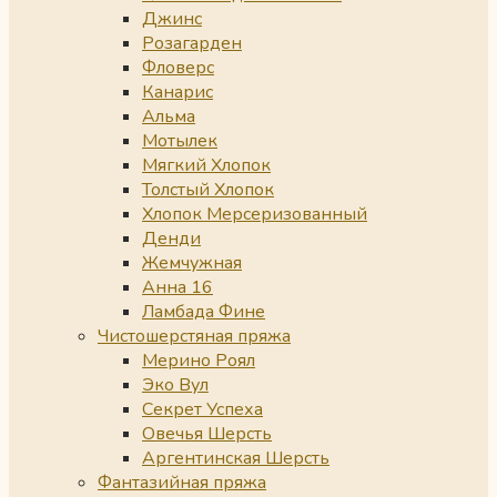
Джинс
Розагарден
Фловерс
Канарис
Альма
Мотылек
Мягкий Хлопок
Толстый Хлопок
Хлопок Мерсеризованный
Денди
Жемчужная
Анна 16
Ламбада Фине
Чистошерстяная пряжа
Мерино Роял
Эко Вул
Секрет Успеха
Овечья Шерсть
Аргентинская Шерсть
Фантазийная пряжа