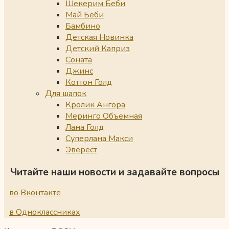
Шекерим Беби
Май Беби
Бамбино
Детская Новинка
Детский Каприз
Соната
Джинс
Коттон Голд
Для шапок
Кролик Ангора
Меринго Объемная
Лана Голд
Суперлана Макси
Эверест
Читайте наши новости и задавайте вопросы
во Вконтакте
в Одноклассниках