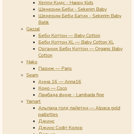
Хеппи Кидс - Happy Kids
Шекерим Беби - Sekerim Baby
Шекерим Беби Батик - Sekerim Baby
Batik
Gazzal
Беби Коттон — Baby Cotton
Беби Коттон XL — Baby Cotton XL
Органик Беби Коттон — Organic Baby
Cotton
Nako
Париж — Paris
Seam
Анна 16 — Anna16
Коко — Coco
Ламбада фине - Lambada fine
Yarnart
Альпака голд пайетки — Alpaca gold
paillettes
Джинс
Джинс Софт Колор