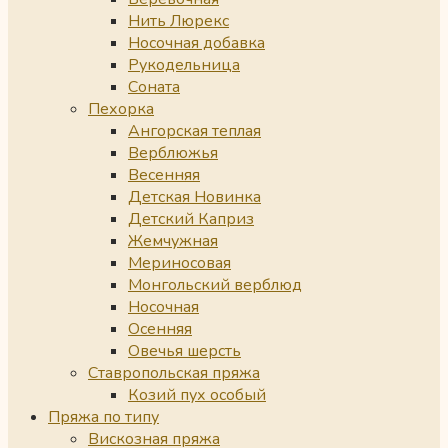
Нить Люрекс
Носочная добавка
Рукодельница
Соната
Пехорка
Ангорская теплая
Верблюжья
Весенняя
Детская Новинка
Детский Каприз
Жемчужная
Мериносовая
Монгольский верблюд
Носочная
Осенняя
Овечья шерсть
Ставропольская пряжа
Козий пух особый
Пряжа по типу
Вискозная пряжа