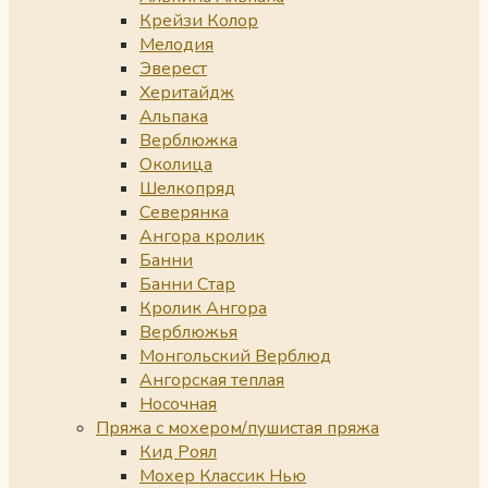
Крейзи Колор
Мелодия
Эверест
Херитайдж
Альпака
Верблюжка
Околица
Шелкопряд
Северянка
Ангора кролик
Банни
Банни Стар
Кролик Ангора
Верблюжья
Монгольский Верблюд
Ангорская теплая
Носочная
Пряжа с мохером/пушистая пряжа
Кид Роял
Мохер Классик Нью