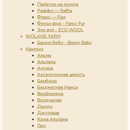
Пайетки на конусе
Раффи — Raffia
Флакс — Flax
Фэнси фур - Fancy Fur
Эко вул - ECO WOOL
WOLANS YARN
Банни беби - Bunny Baby
Камтекс
Альма
Альпака
Ангара
Аргентинская шерсть
Бамбино
Бюджетная Макси
Верблюжка
Воздушная
Денди
Джутовая
Криа Альпака
Лен