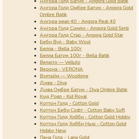
Ангора Голд Батик - Angora Gold Batik
Ангора Голд Омбре Батик - Angora Gold
Ombre Batik
Ангора реал 40 - Angora Real 40
Ангора Голд Симли - Angora Gold Simli
Ангора Голд Стар - Angora Gold Star
Беби Вул - Baby Wool
Белла - Bella 100г
Белла Батик 100г - Bella Batik
Велюто — Velluto
Верона - VERONA
Вултайм — Wooltime
Дива - Diva
Дива Омбре Батик - Diva Ombre Batik
Кид Роял - Kid Royal
Коттон Голд - Cotton Gold
Коттон Беби Софт - Cotton Baby Soft
Коттон Голд Хобби - Cotton Gold Hobby
Коттон Голд Хобби Нью - Cotton Gold
Hobby New
Лана Голд - Lana Gold