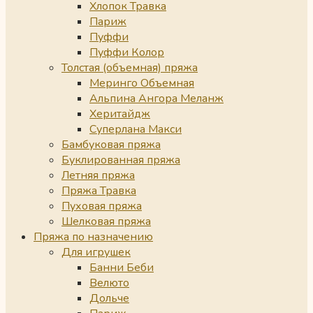
Хлопок Травка
Париж
Пуффи
Пуффи Колор
Толстая (объемная) пряжа
Меринго Объемная
Альпина Ангора Меланж
Херитайдж
Суперлана Макси
Бамбуковая пряжа
Буклированная пряжа
Летняя пряжа
Пряжа Травка
Пуховая пряжа
Шелковая пряжа
Пряжа по назначению
Для игрушек
Банни Беби
Велюто
Дольче