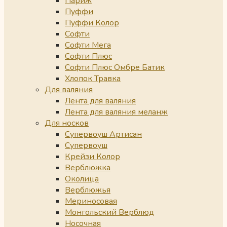
Париж
Пуффи
Пуффи Колор
Софти
Софти Мега
Софти Плюс
Софти Плюс Омбре Батик
Хлопок Травка
Для валяния
Лента для валяния
Лента для валяния меланж
Для носков
Супервоуш Артисан
Супервоуш
Крейзи Колор
Верблюжка
Околица
Верблюжья
Мериносовая
Монгольский Верблюд
Носочная