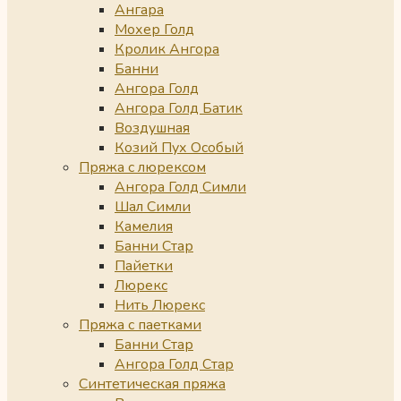
Ангара
Мохер Голд
Кролик Ангора
Банни
Ангора Голд
Ангора Голд Батик
Воздушная
Козий Пух Особый
Пряжа с люрексом
Ангора Голд Симли
Шал Симли
Камелия
Банни Стар
Пайетки
Люрекс
Нить Люрекс
Пряжа с паетками
Банни Стар
Ангора Голд Стар
Синтетическая пряжа