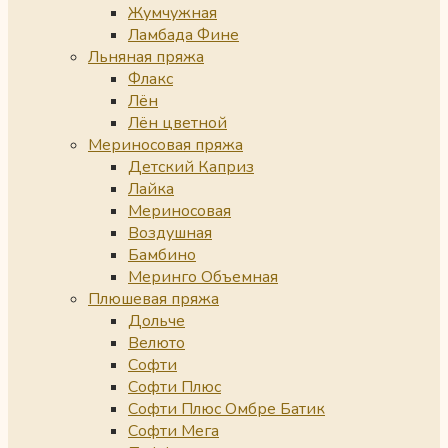
Жумчужная
Ламбада Фине
Льняная пряжа
Флакс
Лён
Лён цветной
Мериносовая пряжа
Детский Каприз
Лайка
Мериносовая
Воздушная
Бамбино
Меринго Объемная
Плюшевая пряжа
Дольче
Велюто
Софти
Софти Плюс
Софти Плюс Омбре Батик
Софти Мега