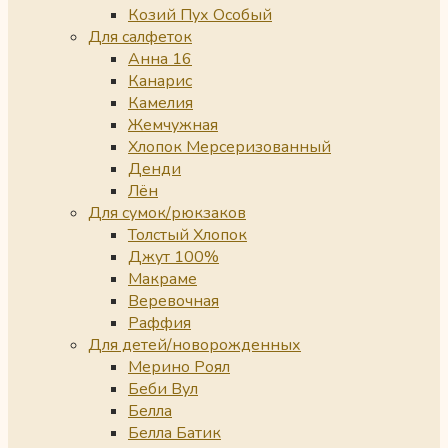
Козий Пух Особый
Для салфеток
Анна 16
Канарис
Камелия
Жемчужная
Хлопок Мерсеризованный
Денди
Лён
Для сумок/рюкзаков
Толстый Хлопок
Джут 100%
Макраме
Веревочная
Раффия
Для детей/новорожденных
Мерино Роял
Беби Вул
Белла
Белла Батик