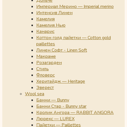
Дольче
Империал Мерино — Imperial merino
Интенсив Линен
Камелия
Камелия Нью
Канарис
Коттон голд пайетки — Cotton gold
paillettes
Линен Софт - Linen Soft
Макраме
Розагарден
Стиль
Фловерс
Херитайдж — Heritage
Эверест
Wool sea
Банни — Bunny
Банни Стар - Bunny star
Кролик Ангора — RABBIT ANGORA
Люрекс — LUREX
Пайетки — Paillettes