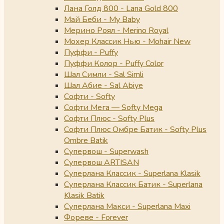
Лана Голд 800 - Lana Gold 800
Май Беби - My Baby
Мерино Роял - Merino Royal
Мохер Классик Нью - Mohair New
Пуффи - Puffy
Пуффи Колор - Puffy Color
Шал Симли - Sal Simli
Шал Абие - Sal Abiye
Софти - Softy
Софти Мега — Softy Mega
Софти Плюс - Softy Plus
Софти Плюс Омбре Батик - Softy Plus
Ombre Batik
Супервош - Superwash
Супервош ARTISAN
Суперлана Классик - Superlana Klasik
Суперлана Классик Батик - Superlana
Klasik Batik
Суперлана Макси - Superlana Maxi
Фореве - Forever