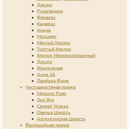
Джинс
Розагарден
Фловерс
Канарис
Альма
Мотылек
Мягкий Хлопок
Толстый Хлопок
Хлопок Мерсеризованный
Денди
Жемчужная
Анна 16
Ламбада Фине
Чистошерстяная пряжа
Мерино Роял
Эко Вул
Секрет Успеха
Овечья Шерсть
Аргентинская Шерсть
Фантазийная пряжа