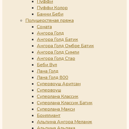
Пуффи
Пуффи Колор
Банни Беби
Полушерстяная пряжа
Соната
Ангора Голд
Ангора Голд Батик
Ангора Голд Омбре Батик
Ангора Голд Симли
Ангора Голд Стар
Беби Вул
Лана Голд
Лана Голд 800
Супервоуш Аритсан
Супервоуш
Суперлана Классик
Суперлана Классик Батик
Суперлана Макси
Бриллиант
Альпина Ангора Меланж
Альпина Альпака