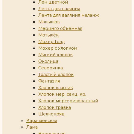
Лен цветной
Лента для валяния
Лента для валяния меланж
Малышок
Меринго объемная
Мотылёк
Мохер Голд
Мохер с хлопком
Мягкий хлопок
Околица
Северянка
Толстый хлопок
Фантазия
Хлопок классик
Хлопок мер. секц. кр.
Хлопок мерсеризованный
Хлопок травка
Шелкопряд
Карачаевская
Лама
Веревочная