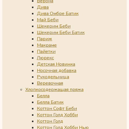
Верона
Дива
Дива Омбре Батик
Май Беби
Шекерим Беби
Шекерим Беби Батик
Париж
Макраме
Пайетки
Люрекс
Детская Новинка
Носочная добавка
Рукодельница
Веревочная
Хлопкосодержащая пряжа
Белла
Белла Батик
Коттон Софт Беби
Коттон Голд Хобби
Коттон Голд
Коттон Голд Хобби Нью