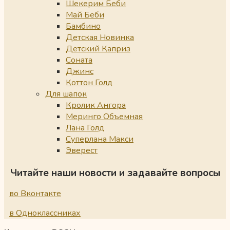
Шекерим Беби
Май Беби
Бамбино
Детская Новинка
Детский Каприз
Соната
Джинс
Коттон Голд
Для шапок
Кролик Ангора
Меринго Объемная
Лана Голд
Суперлана Макси
Эверест
Читайте наши новости и задавайте вопросы
во Вконтакте
в Одноклассниках