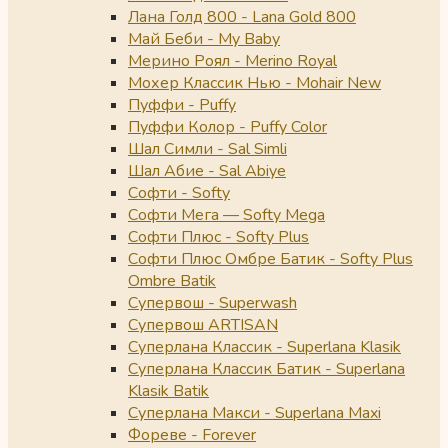
Лана Голд 800 - Lana Gold 800
Май Беби - My Baby
Мерино Роял - Merino Royal
Мохер Классик Нью - Mohair New
Пуффи - Puffy
Пуффи Колор - Puffy Color
Шал Симли - Sal Simli
Шал Абие - Sal Abiye
Софти - Softy
Софти Мега — Softy Mega
Софти Плюс - Softy Plus
Софти Плюс Омбре Батик - Softy Plus
Ombre Batik
Супервош - Superwash
Супервош ARTISAN
Суперлана Классик - Superlana Klasik
Суперлана Классик Батик - Superlana
Klasik Batik
Суперлана Макси - Superlana Maxi
Фореве - Forever