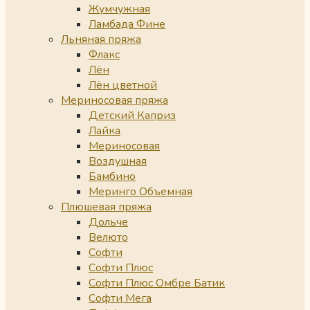
Жумчужная
Ламбада Фине
Льняная пряжа
Флакс
Лён
Лён цветной
Мериносовая пряжа
Детский Каприз
Лайка
Мериносовая
Воздушная
Бамбино
Меринго Объемная
Плюшевая пряжа
Дольче
Велюто
Софти
Софти Плюс
Софти Плюс Омбре Батик
Софти Мега