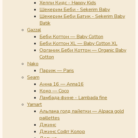
Хеппи Кидс - Happy Kids
Шекерим Беби - Sekerim Baby
Шекерим Беби Батик - Sekerim Baby
Batik
Gazzal
Беби Коттон — Baby Cotton
Беби Коттон XL — Baby Cotton XL
Органик Беби Коттон — Organic Baby
Cotton
Nako
Париж — Paris
Seam
Анна 16 — Anna16
Коко — Coco
Ламбада фине - Lambada fine
Yarnart
Альпака голд пайетки — Alpaca gold
paillettes
Джинс
Джинс Софт Колор