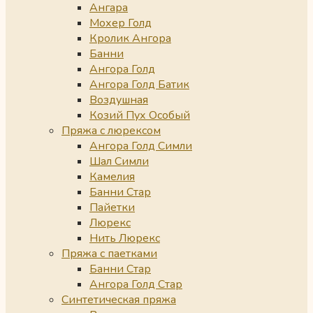
Ангара
Мохер Голд
Кролик Ангора
Банни
Ангора Голд
Ангора Голд Батик
Воздушная
Козий Пух Особый
Пряжа с люрексом
Ангора Голд Симли
Шал Симли
Камелия
Банни Стар
Пайетки
Люрекс
Нить Люрекс
Пряжа с паетками
Банни Стар
Ангора Голд Стар
Синтетическая пряжа