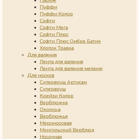
Париж
Пуффи
Пуффи Колор
Софти
Софти Мега
Софти Плюс
Софти Плюс Омбре Батик
Хлопок Травка
Для валяния
Лента для валяния
Лента для валяния меланж
Для носков
Супервоуш Артисан
Супервоуш
Крейзи Колор
Верблюжка
Околица
Верблюжья
Мериносовая
Монгольский Верблюд
Носочная