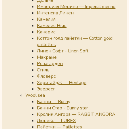
Дольче
Империал Мерино — Imperial merino
Интенсив Линен
Камелия
Камелия Нью
Канарис
Коттон голд пайетки — Cotton gold
paillettes
Линен Софт - Linen Soft
Макраме
Розагарден
Стиль
Фловерс
Херитайдж — Heritage
Эверест
Wool sea
Банни — Bunny
Банни Стар - Bunny star
Кролик Ангора — RABBIT ANGORA
Люрекс — LUREX
Пайетки — Paillettes