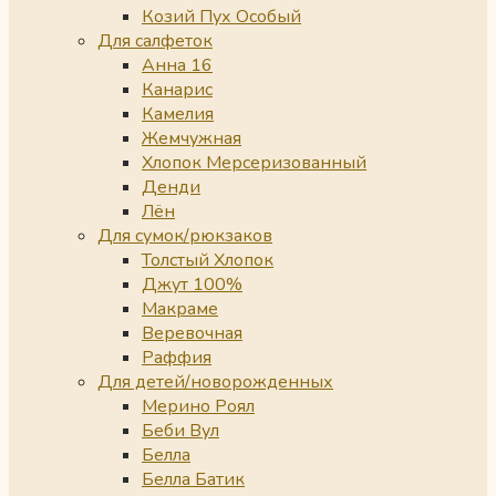
Козий Пух Особый
Для салфеток
Анна 16
Канарис
Камелия
Жемчужная
Хлопок Мерсеризованный
Денди
Лён
Для сумок/рюкзаков
Толстый Хлопок
Джут 100%
Макраме
Веревочная
Раффия
Для детей/новорожденных
Мерино Роял
Беби Вул
Белла
Белла Батик