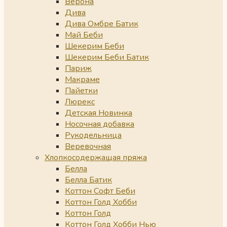
Верона
Дива
Дива Омбре Батик
Май Беби
Шекерим Беби
Шекерим Беби Батик
Париж
Макраме
Пайетки
Люрекс
Детская Новинка
Носочная добавка
Рукодельница
Веревочная
Хлопкосодержащая пряжа
Белла
Белла Батик
Коттон Софт Беби
Коттон Голд Хобби
Коттон Голд
Коттон Голд Хобби Нью