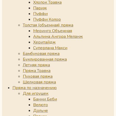
Хлопок Травка
Париж
Пуффи
Пуффи Колор
Толстая (объемная) пряжа
Меринго Объемная
Альпина Ангора Меланж
Херитайдж
Суперлана Макси
Бамбуковая пряжа
Буклированная пряжа
Летняя пряжа
Пряжа Травка
Пуховая пряжа
Шелковая пряжа
Пряжа по назначению
Для игрушек
Банни Беби
Велюто
Дольче