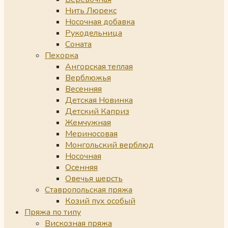
Нить Люрекс
Носочная добавка
Рукодельница
Соната
Пехорка
Ангорская теплая
Верблюжья
Весенняя
Детская Новинка
Детский Каприз
Жемчужная
Мериносовая
Монгольский верблюд
Носочная
Осенняя
Овечья шерсть
Ставропольская пряжа
Козий пух особый
Пряжа по типу
Вискозная пряжа