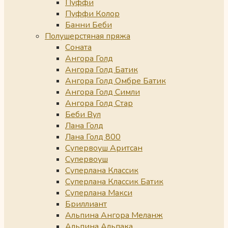
Пуффи
Пуффи Колор
Банни Беби
Полушерстяная пряжа
Соната
Ангора Голд
Ангора Голд Батик
Ангора Голд Омбре Батик
Ангора Голд Симли
Ангора Голд Стар
Беби Вул
Лана Голд
Лана Голд 800
Супервоуш Аритсан
Супервоуш
Суперлана Классик
Суперлана Классик Батик
Суперлана Макси
Бриллиант
Альпина Ангора Меланж
Альпина Альпака