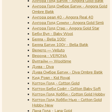
Ангора Голд Батик - Angora Gold Batik
Ангора Голд Омбре Батик - Angora Gold
Ombre Batik
Ангора реал 40 - Angora Real 40
Ангора Голд Симли - Angora Gold Simli
Ангора Голд Стар - Angora Gold Star
Беби Вул - Baby Wool
Белла - Bella 100г
Белла Батик 100г - Bella Batik
Велюто — Velluto
Верона - VERONA
Вултайм — Wooltime
Дива - Diva
Дива Омбре Батик - Diva Ombre Batik
Кид Роял - Kid Royal
Коттон Голд - Cotton Gold
Коттон Беби Софт - Cotton Baby Soft
Коттон Голд Хобби - Cotton Gold Hobby
Коттон Голд Хобби Нью - Cotton Gold
Hobby New
Лана Голд - Lana Gold