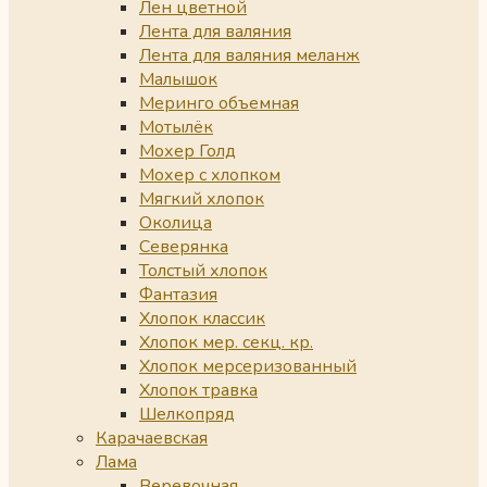
Лен цветной
Лента для валяния
Лента для валяния меланж
Малышок
Меринго объемная
Мотылёк
Мохер Голд
Мохер с хлопком
Мягкий хлопок
Околица
Северянка
Толстый хлопок
Фантазия
Хлопок классик
Хлопок мер. секц. кр.
Хлопок мерсеризованный
Хлопок травка
Шелкопряд
Карачаевская
Лама
Веревочная