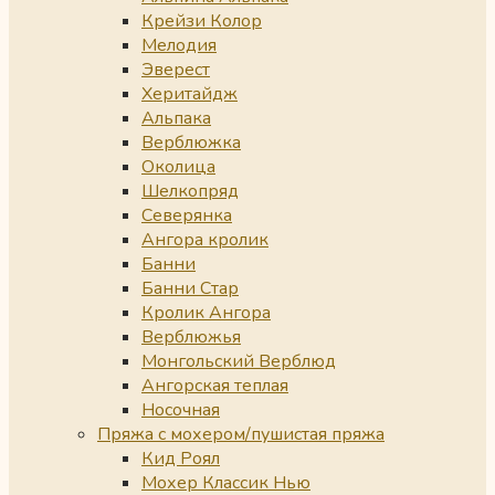
Крейзи Колор
Мелодия
Эверест
Херитайдж
Альпака
Верблюжка
Околица
Шелкопряд
Северянка
Ангора кролик
Банни
Банни Стар
Кролик Ангора
Верблюжья
Монгольский Верблюд
Ангорская теплая
Носочная
Пряжа с мохером/пушистая пряжа
Кид Роял
Мохер Классик Нью