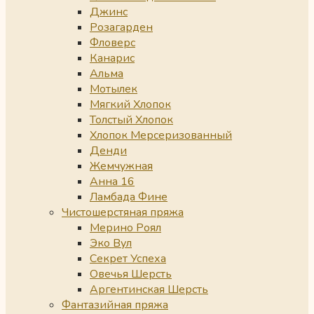
Джинс
Розагарден
Фловерс
Канарис
Альма
Мотылек
Мягкий Хлопок
Толстый Хлопок
Хлопок Мерсеризованный
Денди
Жемчужная
Анна 16
Ламбада Фине
Чистошерстяная пряжа
Мерино Роял
Эко Вул
Секрет Успеха
Овечья Шерсть
Аргентинская Шерсть
Фантазийная пряжа