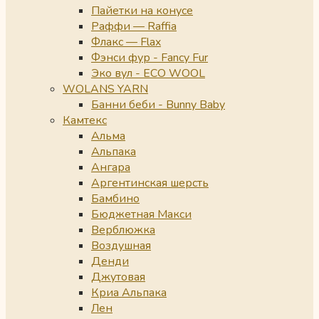
Пайетки на конусе
Раффи — Raffia
Флакс — Flax
Фэнси фур - Fancy Fur
Эко вул - ECO WOOL
WOLANS YARN
Банни беби - Bunny Baby
Камтекс
Альма
Альпака
Ангара
Аргентинская шерсть
Бамбино
Бюджетная Макси
Верблюжка
Воздушная
Денди
Джутовая
Криа Альпака
Лен