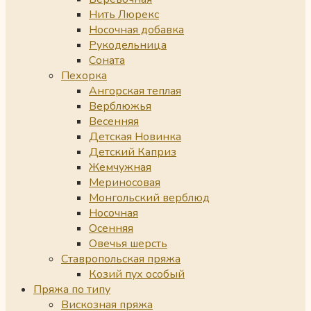
Нить Люрекс
Носочная добавка
Рукодельница
Соната
Пехорка
Ангорская теплая
Верблюжья
Весенняя
Детская Новинка
Детский Каприз
Жемчужная
Мериносовая
Монгольский верблюд
Носочная
Осенняя
Овечья шерсть
Ставропольская пряжа
Козий пух особый
Пряжа по типу
Вискозная пряжа