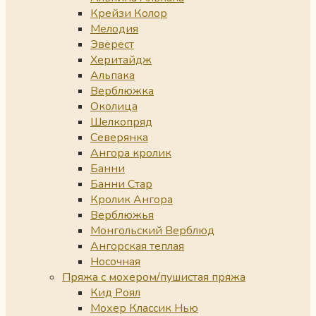
Крейзи Колор
Мелодия
Эверест
Херитайдж
Альпака
Верблюжка
Околица
Шелкопряд
Северянка
Ангора кролик
Банни
Банни Стар
Кролик Ангора
Верблюжья
Монгольский Верблюд
Ангорская теплая
Носочная
Пряжа с мохером/пушистая пряжа
Кид Роял
Мохер Классик Нью