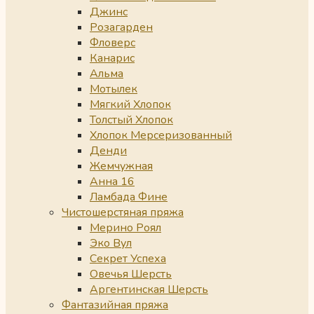
Джинс
Розагарден
Фловерс
Канарис
Альма
Мотылек
Мягкий Хлопок
Толстый Хлопок
Хлопок Мерсеризованный
Денди
Жемчужная
Анна 16
Ламбада Фине
Чистошерстяная пряжа
Мерино Роял
Эко Вул
Секрет Успеха
Овечья Шерсть
Аргентинская Шерсть
Фантазийная пряжа