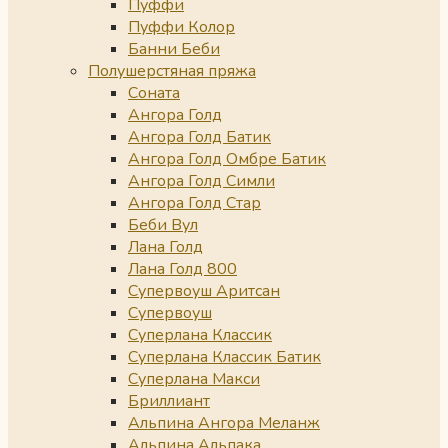
Пуффи
Пуффи Колор
Банни Беби
Полушерстяная пряжа
Соната
Ангора Голд
Ангора Голд Батик
Ангора Голд Омбре Батик
Ангора Голд Симли
Ангора Голд Стар
Беби Вул
Лана Голд
Лана Голд 800
Супервоуш Аритсан
Супервоуш
Суперлана Классик
Суперлана Классик Батик
Суперлана Макси
Бриллиант
Альпина Ангора Меланж
Альпина Альпака