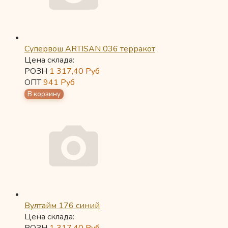
Супервош ARTISAN 036 терракот
Цена склада:
РОЗН
1 317,40
Руб
ОПТ
941
Руб
Вултайм 176 синий
Цена склада: