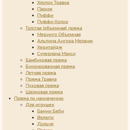
Хлопок Травка
Париж
Пуффи
Пуффи Колор
Толстая (объемная) пряжа
Меринго Объемная
Альпина Ангора Меланж
Херитайдж
Суперлана Макси
Бамбуковая пряжа
Буклированная пряжа
Летняя пряжа
Пряжа Травка
Пуховая пряжа
Шелковая пряжа
Пряжа по назначению
Для игрушек
Банни Беби
Велюто
Дольче