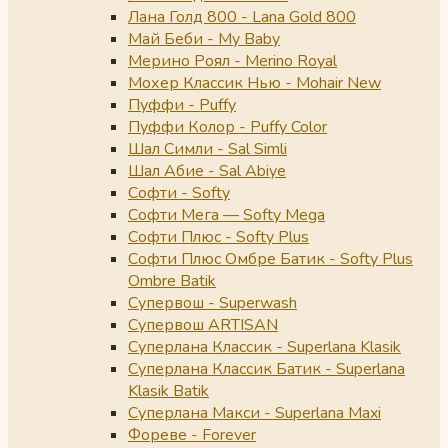
Лана Голд 800 - Lana Gold 800
Май Беби - My Baby
Мерино Роял - Merino Royal
Мохер Классик Нью - Mohair New
Пуффи - Puffy
Пуффи Колор - Puffy Color
Шал Симли - Sal Simli
Шал Абие - Sal Abiye
Софти - Softy
Софти Мега — Softy Mega
Софти Плюс - Softy Plus
Софти Плюс Омбре Батик - Softy Plus
Ombre Batik
Супервош - Superwash
Супервош ARTISAN
Суперлана Классик - Superlana Klasik
Суперлана Классик Батик - Superlana
Klasik Batik
Суперлана Макси - Superlana Maxi
Фореве - Forever