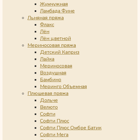
Жумчужная
Ламбада Фине
Льняная пряжа
Флакс
Лён
Лён цветной
Мериносовая пряжа
Детский Каприз
Лайка
Мериносовая
Воздушная
Бамбино
Меринго Объемная
Плюшевая пряжа
Дольче
Велюто
Софти
Софти Плюс
Софти Плюс Омбре Батик
Софти Мега