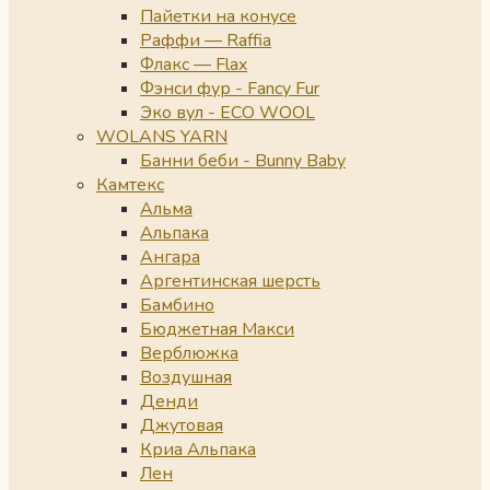
Пайетки на конусе
Раффи — Raffia
Флакс — Flax
Фэнси фур - Fancy Fur
Эко вул - ECO WOOL
WOLANS YARN
Банни беби - Bunny Baby
Камтекс
Альма
Альпака
Ангара
Аргентинская шерсть
Бамбино
Бюджетная Макси
Верблюжка
Воздушная
Денди
Джутовая
Криа Альпака
Лен