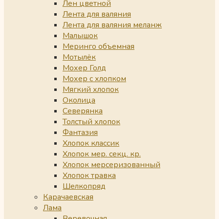
Лен цветной
Лента для валяния
Лента для валяния меланж
Малышок
Меринго объемная
Мотылёк
Мохер Голд
Мохер с хлопком
Мягкий хлопок
Околица
Северянка
Толстый хлопок
Фантазия
Хлопок классик
Хлопок мер. секц. кр.
Хлопок мерсеризованный
Хлопок травка
Шелкопряд
Карачаевская
Лама
Веревочная