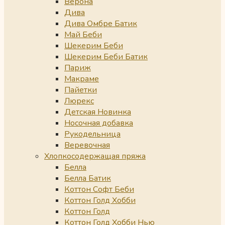
Верона
Дива
Дива Омбре Батик
Май Беби
Шекерим Беби
Шекерим Беби Батик
Париж
Макраме
Пайетки
Люрекс
Детская Новинка
Носочная добавка
Рукодельница
Веревочная
Хлопкосодержащая пряжа
Белла
Белла Батик
Коттон Софт Беби
Коттон Голд Хобби
Коттон Голд
Коттон Голд Хобби Нью