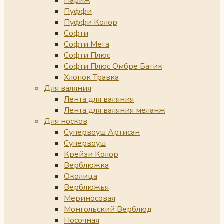
Париж
Пуффи
Пуффи Колор
Софти
Софти Мега
Софти Плюс
Софти Плюс Омбре Батик
Хлопок Травка
Для валяния
Лента для валяния
Лента для валяния меланж
Для носков
Супервоуш Артисан
Супервоуш
Крейзи Колор
Верблюжка
Околица
Верблюжья
Мериносовая
Монгольский Верблюд
Носочная