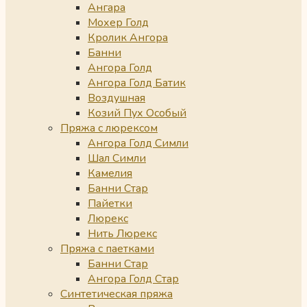
Ангара
Мохер Голд
Кролик Ангора
Банни
Ангора Голд
Ангора Голд Батик
Воздушная
Козий Пух Особый
Пряжа с люрексом
Ангора Голд Симли
Шал Симли
Камелия
Банни Стар
Пайетки
Люрекс
Нить Люрекс
Пряжа с паетками
Банни Стар
Ангора Голд Стар
Синтетическая пряжа