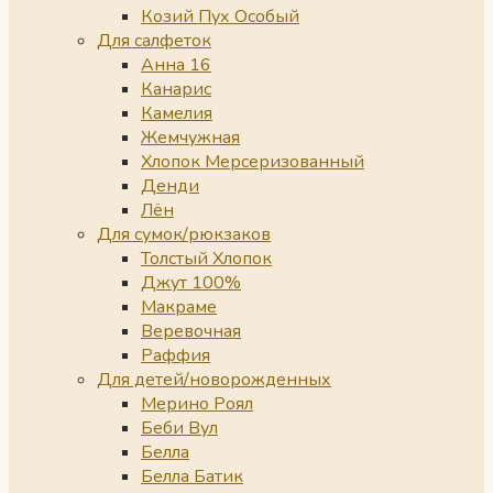
Козий Пух Особый
Для салфеток
Анна 16
Канарис
Камелия
Жемчужная
Хлопок Мерсеризованный
Денди
Лён
Для сумок/рюкзаков
Толстый Хлопок
Джут 100%
Макраме
Веревочная
Раффия
Для детей/новорожденных
Мерино Роял
Беби Вул
Белла
Белла Батик