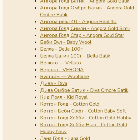
Ангора Голд Батик - Angora Gold Batik
Ангора Голд Омбре Батик - Angora Gold
Ombre Batik
Ангора реал 40 - Angora Real 40
Ангора Голд Симли - Angora Gold Simli
Ангора Голд Стар - Angora Gold Star
Беби Вул - Baby Wool
Белла - Bella 100г
Белла Батик 100г - Bella Batik
Велюто — Velluto
Верона - VERONA
Вултайм — Wooltime
Дива - Diva
Дива Омбре Батик - Diva Ombre Batik
Кид Роял - Kid Royal
Коттон Голд - Cotton Gold
Коттон Беби Софт - Cotton Baby Soft
Коттон Голд Хобби - Cotton Gold Hobby
Коттон Голд Хобби Нью - Cotton Gold
Hobby New
Лана Голд - Lana Gold