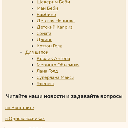
Шекерим Беби
Май Беби
Бамбино
Детская Новинка
Детский Каприз
Соната
Джинс
Коттон Голд
Для шапок
Кролик Ангора
Меринго Объемная
Лана Голд
Суперлана Макси
Эверест
Читайте наши новости и задавайте вопросы
во Вконтакте
в Одноклассниках