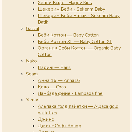
Хеппи Кидс - Happy Kids
Шекерим Беби - Sekerim Baby
Шекерим Беби Батик - Sekerim Baby
Batik
Gazzal
Беби Коттон — Baby Cotton
Беби Коттон XL — Baby Cotton XL
Органик Беби Коттон — Organic Baby
Cotton
Nako
Париж — Paris
Seam
Анна 16 — Anna16
Коко — Coco
Ламбада фине - Lambada fine
Yarnart
Альпака голд пайетки — Alpaca gold
paillettes
Джинс
Джинс Софт Колор