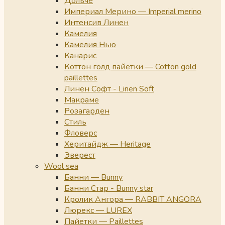
Дольче
Империал Мерино — Imperial merino
Интенсив Линен
Камелия
Камелия Нью
Канарис
Коттон голд пайетки — Cotton gold
paillettes
Линен Софт - Linen Soft
Макраме
Розагарден
Стиль
Фловерс
Херитайдж — Heritage
Эверест
Wool sea
Банни — Bunny
Банни Стар - Bunny star
Кролик Ангора — RABBIT ANGORA
Люрекс — LUREX
Пайетки — Paillettes