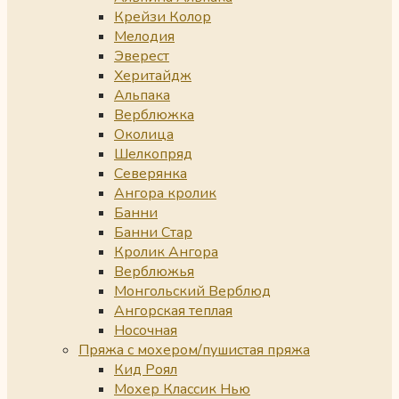
Крейзи Колор
Мелодия
Эверест
Херитайдж
Альпака
Верблюжка
Околица
Шелкопряд
Северянка
Ангора кролик
Банни
Банни Стар
Кролик Ангора
Верблюжья
Монгольский Верблюд
Ангорская теплая
Носочная
Пряжа с мохером/пушистая пряжа
Кид Роял
Мохер Классик Нью