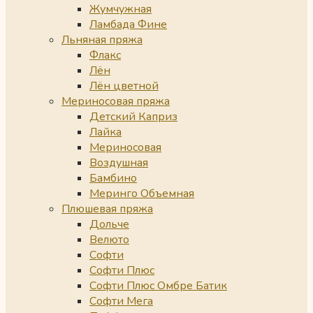
Жумчужная
Ламбада Фине
Льняная пряжа
Флакс
Лён
Лён цветной
Мериносовая пряжа
Детский Каприз
Лайка
Мериносовая
Воздушная
Бамбино
Меринго Объемная
Плюшевая пряжа
Дольче
Велюто
Софти
Софти Плюс
Софти Плюс Омбре Батик
Софти Мега