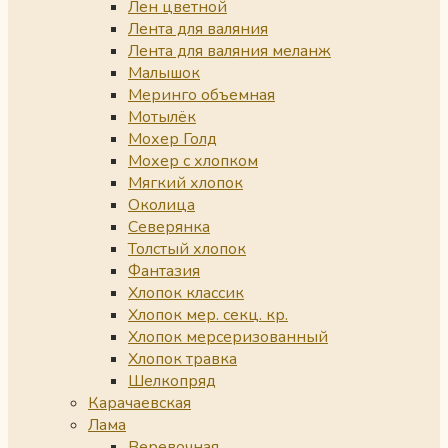
Лен цветной
Лента для валяния
Лента для валяния меланж
Малышок
Меринго объемная
Мотылёк
Мохер Голд
Мохер с хлопком
Мягкий хлопок
Околица
Северянка
Толстый хлопок
Фантазия
Хлопок классик
Хлопок мер. секц. кр.
Хлопок мерсеризованный
Хлопок травка
Шелкопряд
Карачаевская
Лама
Веревочная