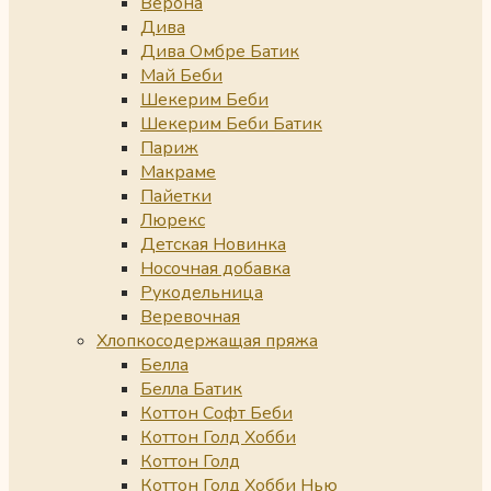
Верона
Дива
Дива Омбре Батик
Май Беби
Шекерим Беби
Шекерим Беби Батик
Париж
Макраме
Пайетки
Люрекс
Детская Новинка
Носочная добавка
Рукодельница
Веревочная
Хлопкосодержащая пряжа
Белла
Белла Батик
Коттон Софт Беби
Коттон Голд Хобби
Коттон Голд
Коттон Голд Хобби Нью