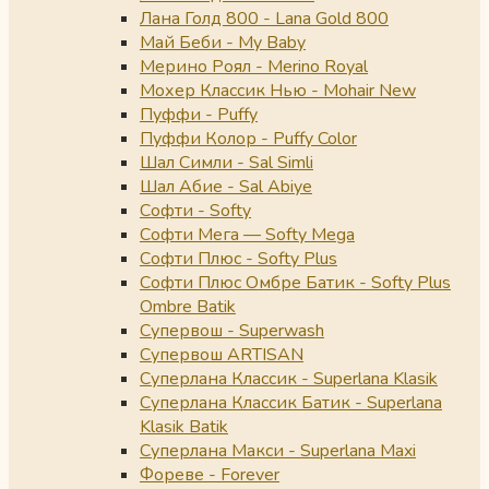
Лана Голд 800 - Lana Gold 800
Май Беби - My Baby
Мерино Роял - Merino Royal
Мохер Классик Нью - Mohair New
Пуффи - Puffy
Пуффи Колор - Puffy Color
Шал Симли - Sal Simli
Шал Абие - Sal Abiye
Софти - Softy
Софти Мега — Softy Mega
Софти Плюс - Softy Plus
Софти Плюс Омбре Батик - Softy Plus
Ombre Batik
Супервош - Superwash
Супервош ARTISAN
Суперлана Классик - Superlana Klasik
Суперлана Классик Батик - Superlana
Klasik Batik
Суперлана Макси - Superlana Maxi
Фореве - Forever