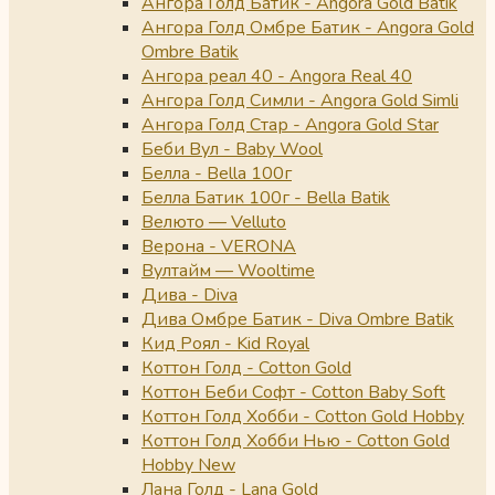
Ангора Голд Батик - Angora Gold Batik
Ангора Голд Омбре Батик - Angora Gold
Ombre Batik
Ангора реал 40 - Angora Real 40
Ангора Голд Симли - Angora Gold Simli
Ангора Голд Стар - Angora Gold Star
Беби Вул - Baby Wool
Белла - Bella 100г
Белла Батик 100г - Bella Batik
Велюто — Velluto
Верона - VERONA
Вултайм — Wooltime
Дива - Diva
Дива Омбре Батик - Diva Ombre Batik
Кид Роял - Kid Royal
Коттон Голд - Cotton Gold
Коттон Беби Софт - Cotton Baby Soft
Коттон Голд Хобби - Cotton Gold Hobby
Коттон Голд Хобби Нью - Cotton Gold
Hobby New
Лана Голд - Lana Gold