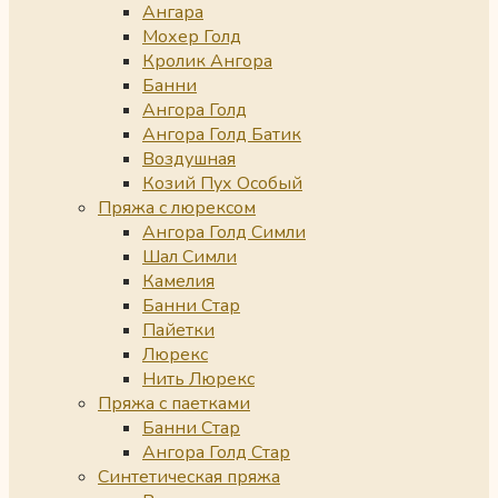
Ангара
Мохер Голд
Кролик Ангора
Банни
Ангора Голд
Ангора Голд Батик
Воздушная
Козий Пух Особый
Пряжа с люрексом
Ангора Голд Симли
Шал Симли
Камелия
Банни Стар
Пайетки
Люрекс
Нить Люрекс
Пряжа с паетками
Банни Стар
Ангора Голд Стар
Синтетическая пряжа