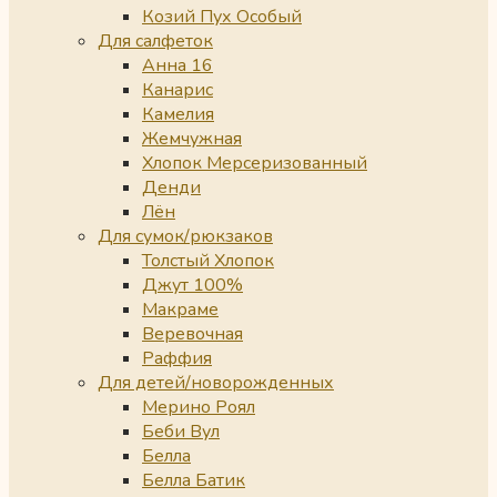
Козий Пух Особый
Для салфеток
Анна 16
Канарис
Камелия
Жемчужная
Хлопок Мерсеризованный
Денди
Лён
Для сумок/рюкзаков
Толстый Хлопок
Джут 100%
Макраме
Веревочная
Раффия
Для детей/новорожденных
Мерино Роял
Беби Вул
Белла
Белла Батик