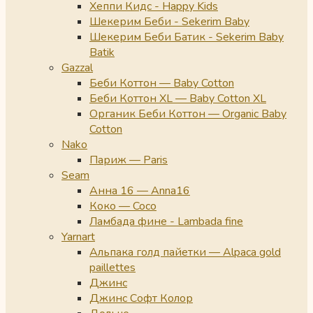
Хеппи Кидс - Happy Kids
Шекерим Беби - Sekerim Baby
Шекерим Беби Батик - Sekerim Baby
Batik
Gazzal
Беби Коттон — Baby Cotton
Беби Коттон XL — Baby Cotton XL
Органик Беби Коттон — Organic Baby
Cotton
Nako
Париж — Paris
Seam
Анна 16 — Anna16
Коко — Coco
Ламбада фине - Lambada fine
Yarnart
Альпака голд пайетки — Alpaca gold
paillettes
Джинс
Джинс Софт Колор