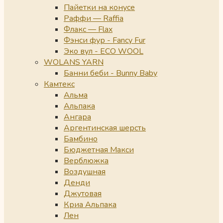
Пайетки на конусе
Раффи — Raffia
Флакс — Flax
Фэнси фур - Fancy Fur
Эко вул - ECO WOOL
WOLANS YARN
Банни беби - Bunny Baby
Камтекс
Альма
Альпака
Ангара
Аргентинская шерсть
Бамбино
Бюджетная Макси
Верблюжка
Воздушная
Денди
Джутовая
Криа Альпака
Лен