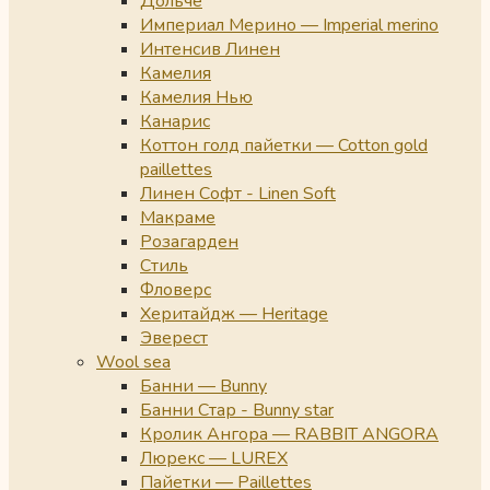
Дольче
Империал Мерино — Imperial merino
Интенсив Линен
Камелия
Камелия Нью
Канарис
Коттон голд пайетки — Cotton gold
paillettes
Линен Софт - Linen Soft
Макраме
Розагарден
Стиль
Фловерс
Херитайдж — Heritage
Эверест
Wool sea
Банни — Bunny
Банни Стар - Bunny star
Кролик Ангора — RABBIT ANGORA
Люрекс — LUREX
Пайетки — Paillettes