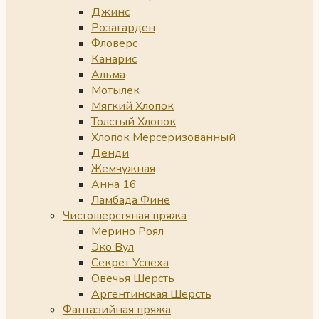
Джинс
Розагарден
Фловерс
Канарис
Альма
Мотылек
Мягкий Хлопок
Толстый Хлопок
Хлопок Мерсеризованный
Денди
Жемчужная
Анна 16
Ламбада Фине
Чистошерстяная пряжа
Мерино Роял
Эко Вул
Секрет Успеха
Овечья Шерсть
Аргентинская Шерсть
Фантазийная пряжа