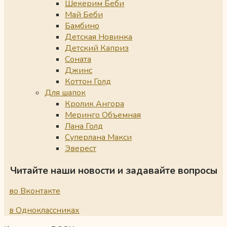
Шекерим Беби
Май Беби
Бамбино
Детская Новинка
Детский Каприз
Соната
Джинс
Коттон Голд
Для шапок
Кролик Ангора
Меринго Объемная
Лана Голд
Суперлана Макси
Эверест
Читайте наши новости и задавайте вопросы
во Вконтакте
в Одноклассниках