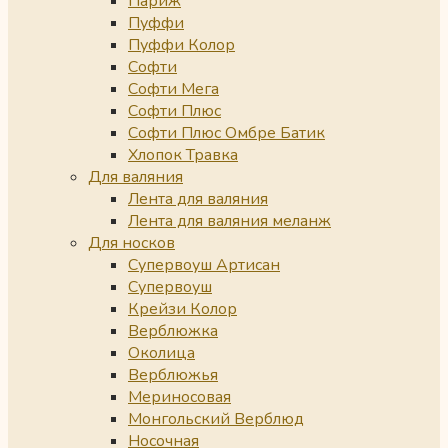
Париж
Пуффи
Пуффи Колор
Софти
Софти Мега
Софти Плюс
Софти Плюс Омбре Батик
Хлопок Травка
Для валяния
Лента для валяния
Лента для валяния меланж
Для носков
Супервоуш Артисан
Супервоуш
Крейзи Колор
Верблюжка
Околица
Верблюжья
Мериносовая
Монгольский Верблюд
Носочная