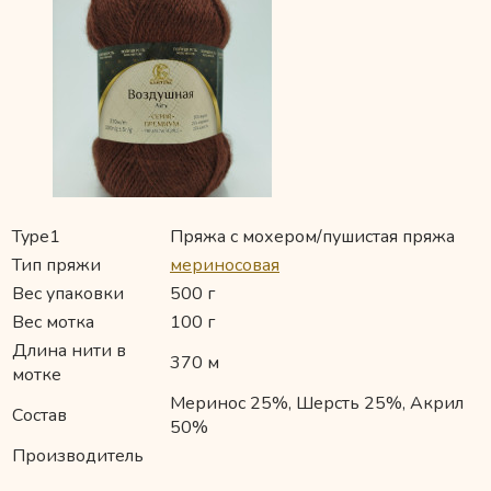
Type1
Пряжа с мохером/пушистая пряжа
Тип пряжи
мериносовая
Вес упаковки
500 г
Вес мотка
100 г
Длина нити в
370 м
мотке
Меринос 25%, Шерсть 25%, Акрил
Состав
50%
Производитель