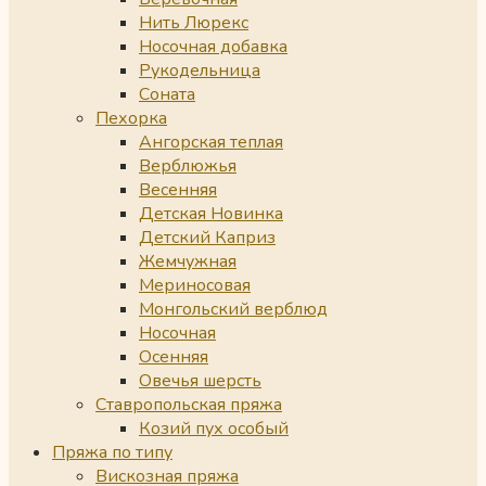
Нить Люрекс
Носочная добавка
Рукодельница
Соната
Пехорка
Ангорская теплая
Верблюжья
Весенняя
Детская Новинка
Детский Каприз
Жемчужная
Мериносовая
Монгольский верблюд
Носочная
Осенняя
Овечья шерсть
Ставропольская пряжа
Козий пух особый
Пряжа по типу
Вискозная пряжа