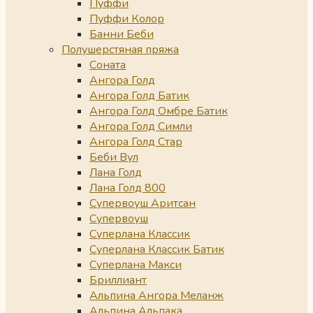
Пуффи
Пуффи Колор
Банни Беби
Полушерстяная пряжа
Соната
Ангора Голд
Ангора Голд Батик
Ангора Голд Омбре Батик
Ангора Голд Симли
Ангора Голд Стар
Беби Вул
Лана Голд
Лана Голд 800
Супервоуш Аритсан
Супервоуш
Суперлана Классик
Суперлана Классик Батик
Суперлана Макси
Бриллиант
Альпина Ангора Меланж
Альпина Альпака