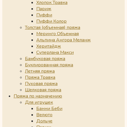
Хлопок Травка
Париж
Пуффи
Пуффи Колор
Толстая (объемная) пряжа
Меринго Объемная
Альпина Ангора Меланж
Херитайдж
Суперлана Макси
Бамбуковая пряжа
Буклированная пряжа
Летняя пряжа
Пряжа Травка
Пуховая пряжа
Шелковая пряжа
Пряжа по назначению
Для игрушек
Банни Беби
Велюто
Дольче