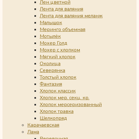
Лен цветной
Лента для валяния
Лента для валяния меланж
Малышок
Меринго объемная
Мотылёк
Мохер Голд
Мохер с хлопком
Мягкий хлопок
Околица
Северянка
Толстый хлопок
Фантазия
Хлопок классик
Хлопок мер. секц. кр.
Хлопок мерсеризованный
Хлопок травка
Шелкопряд
Карачаевская
Лама
Веревочная