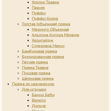
Хлопок Травка
Париж
Пуффи
Пуффи Колор
Толстая (объемная) пряжа
Меринго Объемная
Альпина Ангора Меланж
Херитайдж
Суперлана Макси
Бамбуковая пряжа
Буклированная пряжа
Летняя пряжа
Пряжа Травка
Пуховая пряжа
Шелковая пряжа
Пряжа по назначению
Для игрушек
Банни Беби
Велюто
Дольче