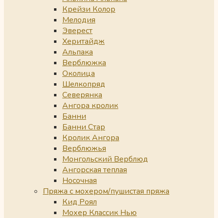
Крейзи Колор
Мелодия
Эверест
Херитайдж
Альпака
Верблюжка
Околица
Шелкопряд
Северянка
Ангора кролик
Банни
Банни Стар
Кролик Ангора
Верблюжья
Монгольский Верблюд
Ангорская теплая
Носочная
Пряжа с мохером/пушистая пряжа
Кид Роял
Мохер Классик Нью