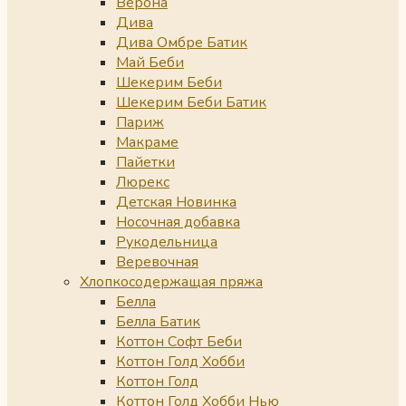
Верона
Дива
Дива Омбре Батик
Май Беби
Шекерим Беби
Шекерим Беби Батик
Париж
Макраме
Пайетки
Люрекс
Детская Новинка
Носочная добавка
Рукодельница
Веревочная
Хлопкосодержащая пряжа
Белла
Белла Батик
Коттон Софт Беби
Коттон Голд Хобби
Коттон Голд
Коттон Голд Хобби Нью