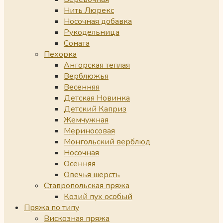
Нить Люрекс
Носочная добавка
Рукодельница
Соната
Пехорка
Ангорская теплая
Верблюжья
Весенняя
Детская Новинка
Детский Каприз
Жемчужная
Мериносовая
Монгольский верблюд
Носочная
Осенняя
Овечья шерсть
Ставропольская пряжа
Козий пух особый
Пряжа по типу
Вискозная пряжа