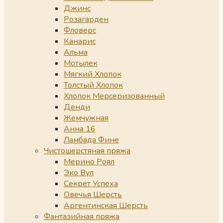
Джинс
Розагарден
Фловерс
Канарис
Альма
Мотылек
Мягкий Хлопок
Толстый Хлопок
Хлопок Мерсеризованный
Денди
Жемчужная
Анна 16
Ламбада Фине
Чистошерстяная пряжа
Мерино Роял
Эко Вул
Секрет Успеха
Овечья Шерсть
Аргентинская Шерсть
Фантазийная пряжа