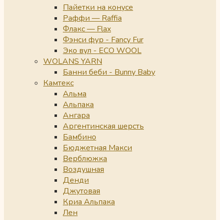
Пайетки на конусе
Раффи — Raffia
Флакс — Flax
Фэнси фур - Fancy Fur
Эко вул - ECO WOOL
WOLANS YARN
Банни беби - Bunny Baby
Камтекс
Альма
Альпака
Ангара
Аргентинская шерсть
Бамбино
Бюджетная Макси
Верблюжка
Воздушная
Денди
Джутовая
Криа Альпака
Лен