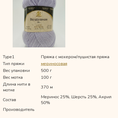
Type1
Пряжа с мохером/пушистая пряжа
Тип пряжи
мериносовая
Вес упаковки
500 г
Вес мотка
100 г
Длина нити в
370 м
мотке
Меринос 25%, Шерсть 25%, Акрил
Состав
50%
Производитель