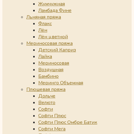
Жумчужная
Ламбада Фине
Льняная пряжа
Флакс
Лён
Лён цветной
Мериносовая пряжа
Детский Каприз
Лайка
Мериносовая
Воздушная
Бамбино
Меринго Объемная
Плюшевая пряжа
Дольче
Велюто
Софти
Софти Плюс
Софти Плюс Омбре Батик
Софти Мега