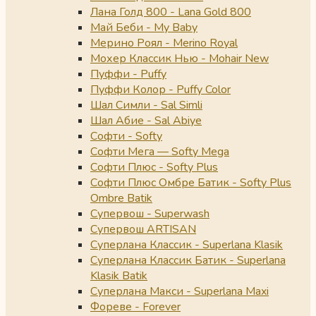
Лана Голд 800 - Lana Gold 800
Май Беби - My Baby
Мерино Роял - Merino Royal
Мохер Классик Нью - Mohair New
Пуффи - Puffy
Пуффи Колор - Puffy Color
Шал Симли - Sal Simli
Шал Абие - Sal Abiye
Софти - Softy
Софти Мега — Softy Mega
Софти Плюс - Softy Plus
Софти Плюс Омбре Батик - Softy Plus
Ombre Batik
Супервош - Superwash
Супервош ARTISAN
Суперлана Классик - Superlana Klasik
Суперлана Классик Батик - Superlana
Klasik Batik
Суперлана Макси - Superlana Maxi
Фореве - Forever