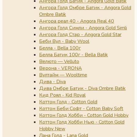
Ангора Голд Батик - Angora Gold Batik
Ангора Голд Омбре Батик - Angora Gold
Ombre Batik
Ангора реал 40 - Angora Real 40
Ангора Голд Симли - Angora Gold Simli
Ангора Голд Стар - Angora Gold Star
Беби Вул - Baby Wool
Белла - Bella 100г
Белла Батик 100г - Bella Batik
Велюто — Velluto
Верона - VERONA
Вултайм — Wooltime
Дива - Diva
Дива Омбре Батик - Diva Ombre Batik
Кид Роял - Kid Royal
Коттон Голд - Cotton Gold
Коттон Беби Софт - Cotton Baby Soft
Коттон Голд Хобби - Cotton Gold Hobby
Коттон Голд Хобби Нью - Cotton Gold
Hobby New
Лана Голд - Lana Gold