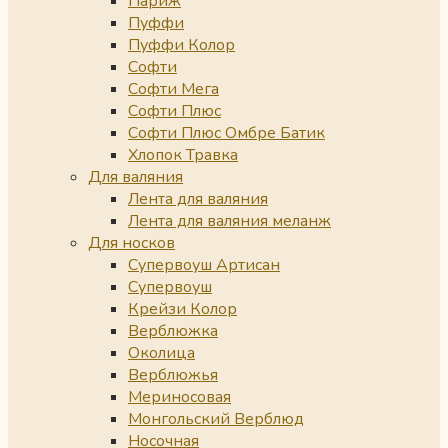
Париж
Пуффи
Пуффи Колор
Софти
Софти Мега
Софти Плюс
Софти Плюс Омбре Батик
Хлопок Травка
Для валяния
Лента для валяния
Лента для валяния меланж
Для носков
Супервоуш Артисан
Супервоуш
Крейзи Колор
Верблюжка
Околица
Верблюжья
Мериносовая
Монгольский Верблюд
Носочная