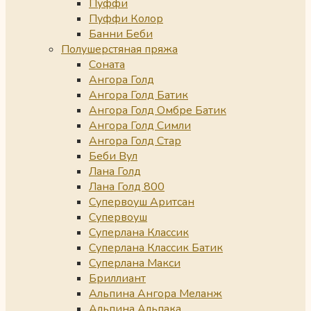
Пуффи
Пуффи Колор
Банни Беби
Полушерстяная пряжа
Соната
Ангора Голд
Ангора Голд Батик
Ангора Голд Омбре Батик
Ангора Голд Симли
Ангора Голд Стар
Беби Вул
Лана Голд
Лана Голд 800
Супервоуш Аритсан
Супервоуш
Суперлана Классик
Суперлана Классик Батик
Суперлана Макси
Бриллиант
Альпина Ангора Меланж
Альпина Альпака