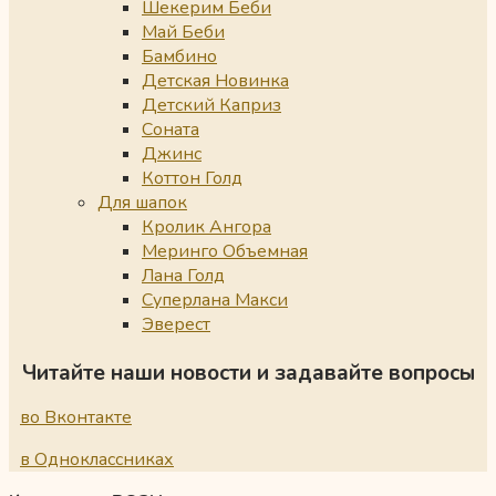
Шекерим Беби
Май Беби
Бамбино
Детская Новинка
Детский Каприз
Соната
Джинс
Коттон Голд
Для шапок
Кролик Ангора
Меринго Объемная
Лана Голд
Суперлана Макси
Эверест
Читайте наши новости и задавайте вопросы
во Вконтакте
в Одноклассниках