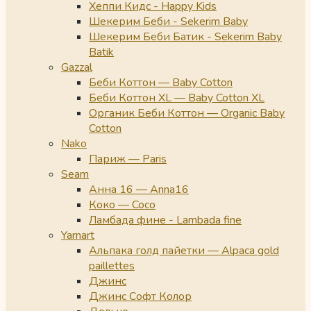
Хеппи Кидс - Happy Kids
Шекерим Беби - Sekerim Baby
Шекерим Беби Батик - Sekerim Baby
Batik
Gazzal
Беби Коттон — Baby Cotton
Беби Коттон XL — Baby Cotton XL
Органик Беби Коттон — Organic Baby
Cotton
Nako
Париж — Paris
Seam
Анна 16 — Anna16
Коко — Coco
Ламбада фине - Lambada fine
Yarnart
Альпака голд пайетки — Alpaca gold
paillettes
Джинс
Джинс Софт Колор