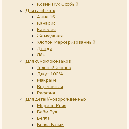
Козий Пух Особый
Для салфеток
Анна 16
Канарис
Камелия
Жемчужная
Хлопок Мерсеризованный
Денди
Лён
Для сумок/рюкзаков
Толстый Хлопок
Джут 100%
Макраме
Веревочная
Раффия
Для детей/новорожденных
Мерино Роял
Беби Вул
Белла
Белла Батик