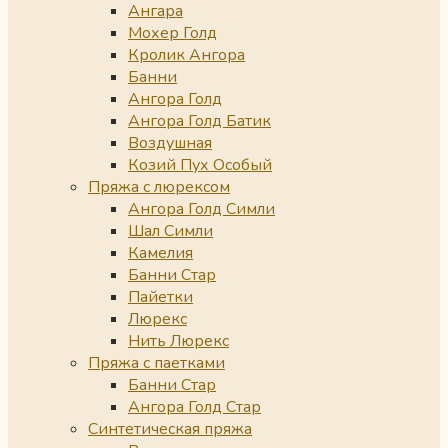
Ангара
Мохер Голд
Кролик Ангора
Банни
Ангора Голд
Ангора Голд Батик
Воздушная
Козий Пух Особый
Пряжа с люрексом
Ангора Голд Симли
Шал Симли
Камелия
Банни Стар
Пайетки
Люрекс
Нить Люрекс
Пряжа с паетками
Банни Стар
Ангора Голд Стар
Синтетическая пряжа