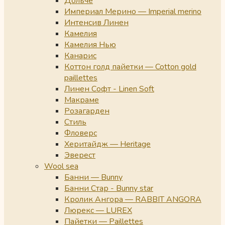
Дольче
Империал Мерино — Imperial merino
Интенсив Линен
Камелия
Камелия Нью
Канарис
Коттон голд пайетки — Cotton gold
paillettes
Линен Софт - Linen Soft
Макраме
Розагарден
Стиль
Фловерс
Херитайдж — Heritage
Эверест
Wool sea
Банни — Bunny
Банни Стар - Bunny star
Кролик Ангора — RABBIT ANGORA
Люрекс — LUREX
Пайетки — Paillettes