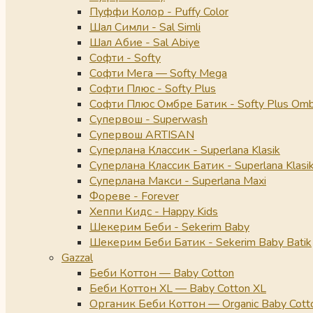
Пуффи Колор - Puffy Color
Шал Симли - Sal Simli
Шал Абие - Sal Abiye
Софти - Softy
Софти Мега — Softy Mega
Софти Плюс - Softy Plus
Софти Плюс Омбре Батик - Softy Plus Omb
Супервош - Superwash
Супервош ARTISAN
Суперлана Классик - Superlana Klasik
Суперлана Классик Батик - Superlana Klasik
Суперлана Макси - Superlana Maxi
Фореве - Forever
Хеппи Кидс - Happy Kids
Шекерим Беби - Sekerim Baby
Шекерим Беби Батик - Sekerim Baby Batik
Gazzal
Беби Коттон — Baby Cotton
Беби Коттон XL — Baby Cotton XL
Органик Беби Коттон — Organic Baby Cott