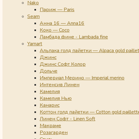
Nako
Париж — Paris
Seam
Анна 16 — Anna16
Коко — Coco
Ламбада фине - Lambada fine
Yarnart
Альпака голд пайетки — Alpaca gold paille
Джинс
Джинс Софт Колор
Дольче
Империал Мерино — Imperial merino
Интенсив Линен
Камелия
Камелия Нью
Канарис
Коттон голд пайетки — Cotton gold paillett
Линен Софт - Linen Soft
Макраме
Розагарден