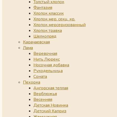
Толстый хлопок
Фантазия
Хлопок классик
Хлопок мер. секц. кр.
Хлопок мерсеризованный
Хлопок травка
Шелкопряд
Карачаевская
Лама
Веревочная
Нить Люрекс
Носочная добавка
Рукодельница
Соната
Пехорка
Ангорская теплая
Верблюжья
Весенняя
Детская Новинка
Детский Каприз
Жемчужная