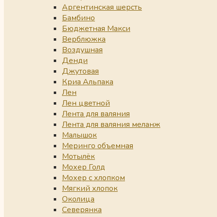
Аргентинская шерсть
Бамбино
Бюджетная Макси
Верблюжка
Воздушная
Денди
Джутовая
Криа Альпака
Лен
Лен цветной
Лента для валяния
Лента для валяния меланж
Малышок
Меринго объемная
Мотылёк
Мохер Голд
Мохер с хлопком
Мягкий хлопок
Околица
Северянка