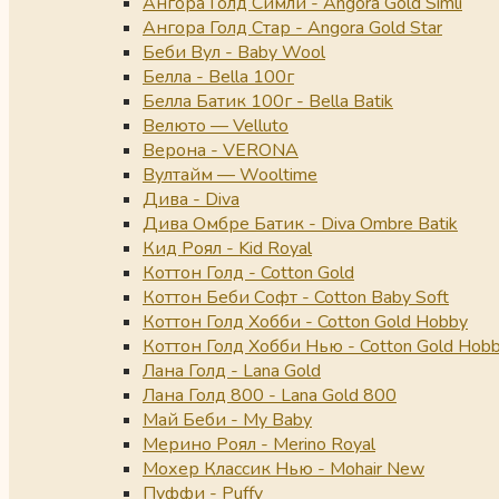
Ангора Голд Симли - Angora Gold Simli
Ангора Голд Стар - Angora Gold Star
Беби Вул - Baby Wool
Белла - Bella 100г
Белла Батик 100г - Bella Batik
Велюто — Velluto
Верона - VERONA
Вултайм — Wooltime
Дива - Diva
Дива Омбре Батик - Diva Ombre Batik
Кид Роял - Kid Royal
Коттон Голд - Cotton Gold
Коттон Беби Софт - Cotton Baby Soft
Коттон Голд Хобби - Cotton Gold Hobby
Коттон Голд Хобби Нью - Cotton Gold Hob
Лана Голд - Lana Gold
Лана Голд 800 - Lana Gold 800
Май Беби - My Baby
Мерино Роял - Merino Royal
Мохер Классик Нью - Mohair New
Пуффи - Puffy