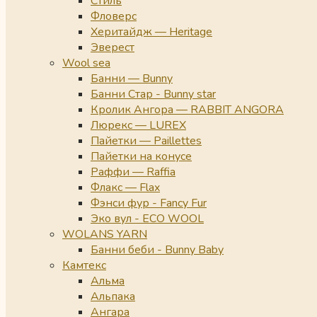
Стиль
Фловерс
Херитайдж — Heritage
Эверест
Wool sea
Банни — Bunny
Банни Стар - Bunny star
Кролик Ангора — RABBIT ANGORA
Люрекс — LUREX
Пайетки — Paillettes
Пайетки на конусе
Раффи — Raffia
Флакс — Flax
Фэнси фур - Fancy Fur
Эко вул - ECO WOOL
WOLANS YARN
Банни беби - Bunny Baby
Камтекс
Альма
Альпака
Ангара