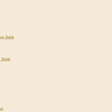
re Batik
 Batik
on