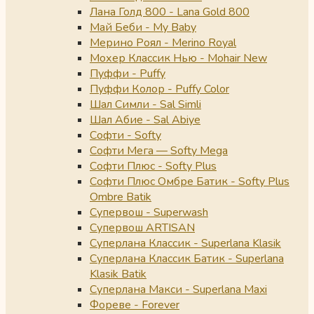
Лана Голд 800 - Lana Gold 800
Май Беби - My Baby
Мерино Роял - Merino Royal
Мохер Классик Нью - Mohair New
Пуффи - Puffy
Пуффи Колор - Puffy Color
Шал Симли - Sal Simli
Шал Абие - Sal Abiye
Софти - Softy
Софти Мега — Softy Mega
Софти Плюс - Softy Plus
Софти Плюс Омбре Батик - Softy Plus
Ombre Batik
Супервош - Superwash
Супервош ARTISAN
Суперлана Классик - Superlana Klasik
Суперлана Классик Батик - Superlana
Klasik Batik
Суперлана Макси - Superlana Maxi
Фореве - Forever