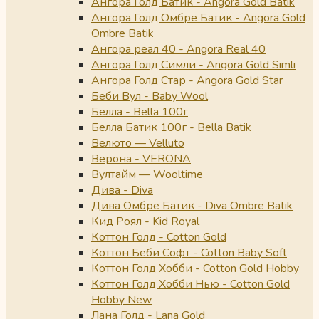
Ангора Голд Батик - Angora Gold Batik
Ангора Голд Омбре Батик - Angora Gold
Ombre Batik
Ангора реал 40 - Angora Real 40
Ангора Голд Симли - Angora Gold Simli
Ангора Голд Стар - Angora Gold Star
Беби Вул - Baby Wool
Белла - Bella 100г
Белла Батик 100г - Bella Batik
Велюто — Velluto
Верона - VERONA
Вултайм — Wooltime
Дива - Diva
Дива Омбре Батик - Diva Ombre Batik
Кид Роял - Kid Royal
Коттон Голд - Cotton Gold
Коттон Беби Софт - Cotton Baby Soft
Коттон Голд Хобби - Cotton Gold Hobby
Коттон Голд Хобби Нью - Cotton Gold
Hobby New
Лана Голд - Lana Gold