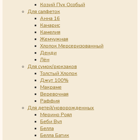
Козий Пух Особый
Для салфеток
Анна 16
Канарис
Камелия
Жемчужная
Хлопок Мерсеризованный
Денди
Лён
Для сумок/рюкзаков
Толстый Хлопок
Джут 100%
Макраме
Веревочная
Раффия
Для детей/новорожденных
Мерино Роял
Беби Вул
Белла
Белла Батик