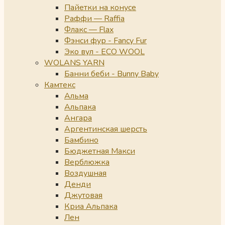
Пайетки на конусе
Раффи — Raffia
Флакс — Flax
Фэнси фур - Fancy Fur
Эко вул - ECO WOOL
WOLANS YARN
Банни беби - Bunny Baby
Камтекс
Альма
Альпака
Ангара
Аргентинская шерсть
Бамбино
Бюджетная Макси
Верблюжка
Воздушная
Денди
Джутовая
Криа Альпака
Лен