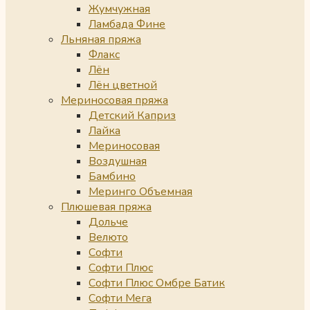
Жумчужная
Ламбада Фине
Льняная пряжа
Флакс
Лён
Лён цветной
Мериносовая пряжа
Детский Каприз
Лайка
Мериносовая
Воздушная
Бамбино
Меринго Объемная
Плюшевая пряжа
Дольче
Велюто
Софти
Софти Плюс
Софти Плюс Омбре Батик
Софти Мега