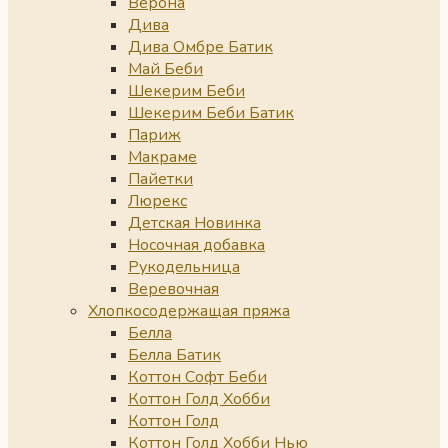
Верона
Дива
Дива Омбре Батик
Май Беби
Шекерим Беби
Шекерим Беби Батик
Париж
Макраме
Пайетки
Люрекс
Детская Новинка
Носочная добавка
Рукодельница
Веревочная
Хлопкосодержащая пряжа
Белла
Белла Батик
Коттон Софт Беби
Коттон Голд Хобби
Коттон Голд
Коттон Голд Хобби Нью