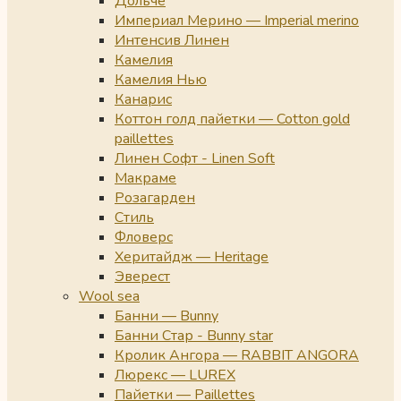
Дольче
Империал Мерино — Imperial merino
Интенсив Линен
Камелия
Камелия Нью
Канарис
Коттон голд пайетки — Cotton gold
paillettes
Линен Софт - Linen Soft
Макраме
Розагарден
Стиль
Фловерс
Херитайдж — Heritage
Эверест
Wool sea
Банни — Bunny
Банни Стар - Bunny star
Кролик Ангора — RABBIT ANGORA
Люрекс — LUREX
Пайетки — Paillettes