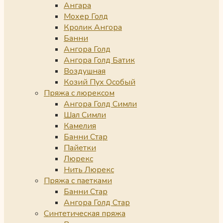
Ангара
Мохер Голд
Кролик Ангора
Банни
Ангора Голд
Ангора Голд Батик
Воздушная
Козий Пух Особый
Пряжа с люрексом
Ангора Голд Симли
Шал Симли
Камелия
Банни Стар
Пайетки
Люрекс
Нить Люрекс
Пряжа с паетками
Банни Стар
Ангора Голд Стар
Синтетическая пряжа