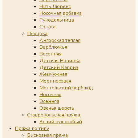
Нить Люрекс
Носочная добавка
Рукодельница
Соната
Пехорка
Ангорская теплая
Верблюжья
Весенняя
Детская Новинка
Детский Каприз
Жемчужная
Мериносовая
Монгольский верблюд
Носочная
Осенняя
Овечья шерсть
Ставропольская пряжа
Козий пух особый
Пряжа по типу
Вискозная пряжа