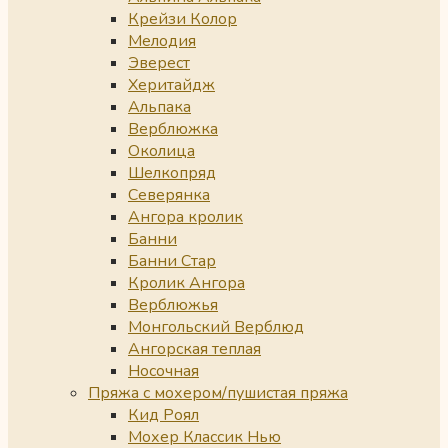
Крейзи Колор
Мелодия
Эверест
Херитайдж
Альпака
Верблюжка
Околица
Шелкопряд
Северянка
Ангора кролик
Банни
Банни Стар
Кролик Ангора
Верблюжья
Монгольский Верблюд
Ангорская теплая
Носочная
Пряжа с мохером/пушистая пряжа
Кид Роял
Мохер Классик Нью