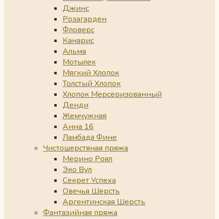
Джинс
Розагарден
Фловерс
Канарис
Альма
Мотылек
Мягкий Хлопок
Толстый Хлопок
Хлопок Мерсеризованный
Денди
Жемчужная
Анна 16
Ламбада Фине
Чистошерстяная пряжа
Мерино Роял
Эко Вул
Секрет Успеха
Овечья Шерсть
Аргентинская Шерсть
Фантазийная пряжа