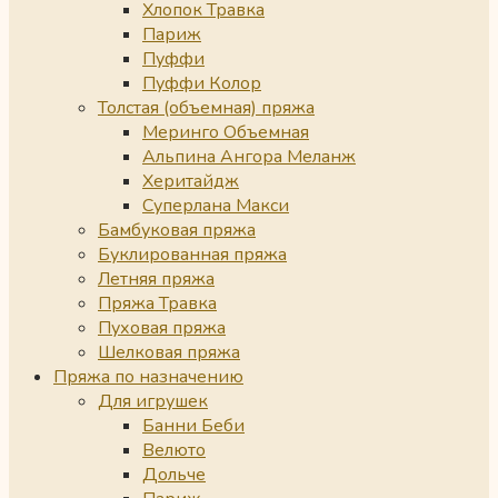
Хлопок Травка
Париж
Пуффи
Пуффи Колор
Толстая (объемная) пряжа
Меринго Объемная
Альпина Ангора Меланж
Херитайдж
Суперлана Макси
Бамбуковая пряжа
Буклированная пряжа
Летняя пряжа
Пряжа Травка
Пуховая пряжа
Шелковая пряжа
Пряжа по назначению
Для игрушек
Банни Беби
Велюто
Дольче