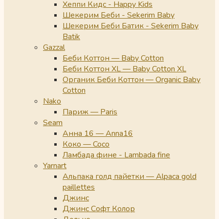
Хеппи Кидс - Happy Kids
Шекерим Беби - Sekerim Baby
Шекерим Беби Батик - Sekerim Baby
Batik
Gazzal
Беби Коттон — Baby Cotton
Беби Коттон XL — Baby Cotton XL
Органик Беби Коттон — Organic Baby
Cotton
Nako
Париж — Paris
Seam
Анна 16 — Anna16
Коко — Coco
Ламбада фине - Lambada fine
Yarnart
Альпака голд пайетки — Alpaca gold
paillettes
Джинс
Джинс Софт Колор