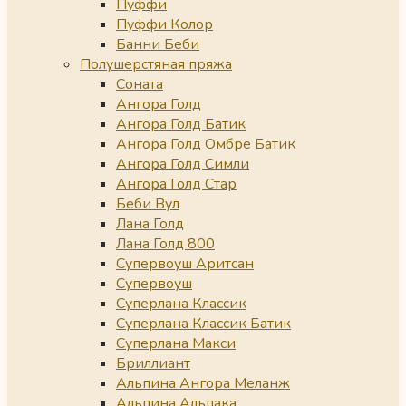
Пуффи
Пуффи Колор
Банни Беби
Полушерстяная пряжа
Соната
Ангора Голд
Ангора Голд Батик
Ангора Голд Омбре Батик
Ангора Голд Симли
Ангора Голд Стар
Беби Вул
Лана Голд
Лана Голд 800
Супервоуш Аритсан
Супервоуш
Суперлана Классик
Суперлана Классик Батик
Суперлана Макси
Бриллиант
Альпина Ангора Меланж
Альпина Альпака