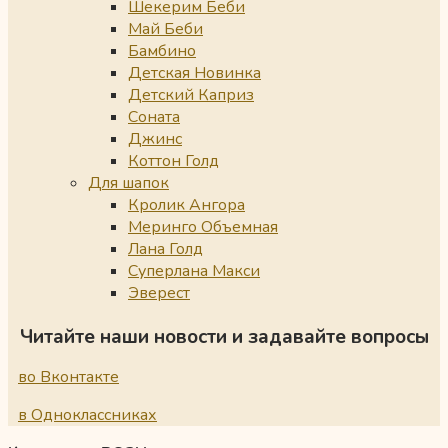
Шекерим Беби
Май Беби
Бамбино
Детская Новинка
Детский Каприз
Соната
Джинс
Коттон Голд
Для шапок
Кролик Ангора
Меринго Объемная
Лана Голд
Суперлана Макси
Эверест
Читайте наши новости и задавайте вопросы
во Вконтакте
в Одноклассниках