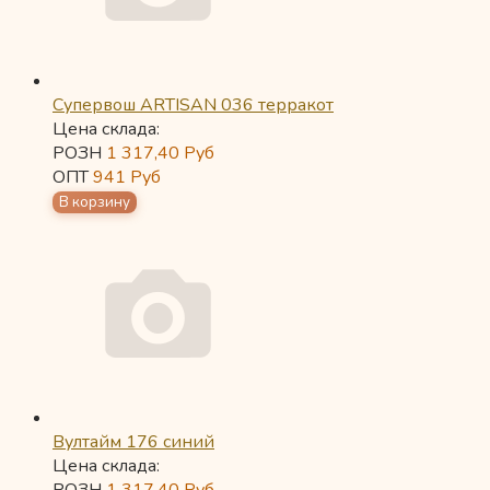
Супервош ARTISAN 036 терракот
Цена склада:
РОЗН
1 317,40
Руб
ОПТ
941
Руб
Вултайм 176 синий
Цена склада: