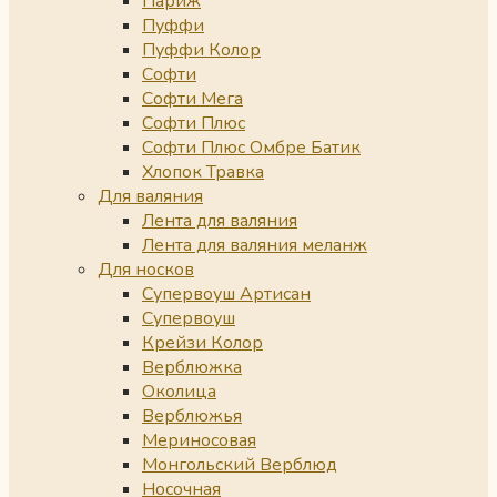
Париж
Пуффи
Пуффи Колор
Софти
Софти Мега
Софти Плюс
Софти Плюс Омбре Батик
Хлопок Травка
Для валяния
Лента для валяния
Лента для валяния меланж
Для носков
Супервоуш Артисан
Супервоуш
Крейзи Колор
Верблюжка
Околица
Верблюжья
Мериносовая
Монгольский Верблюд
Носочная