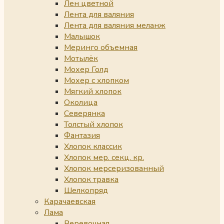
Лен цветной
Лента для валяния
Лента для валяния меланж
Малышок
Меринго объемная
Мотылёк
Мохер Голд
Мохер с хлопком
Мягкий хлопок
Околица
Северянка
Толстый хлопок
Фантазия
Хлопок классик
Хлопок мер. секц. кр.
Хлопок мерсеризованный
Хлопок травка
Шелкопряд
Карачаевская
Лама
Веревочная