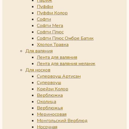
Париж
Пуффи
Пуффи Колор
Софти
Софти Мега
Софти Плюс
Софти Плюс Омбре Батик
Хлопок Травка
Для валяния
Лента для валяния
Лента для валяния меланж
Для носков
Супервоуш Артисан
Супервоуш
Крейзи Колор
Верблюжка
Околица
Верблюжья
Мериносовая
Монгольский Верблюд
Носочная