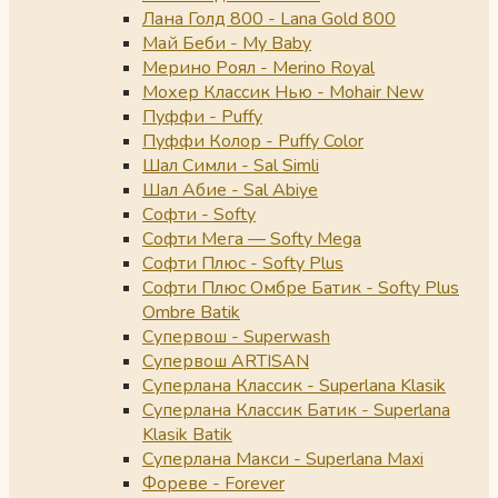
Лана Голд 800 - Lana Gold 800
Май Беби - My Baby
Мерино Роял - Merino Royal
Мохер Классик Нью - Mohair New
Пуффи - Puffy
Пуффи Колор - Puffy Color
Шал Симли - Sal Simli
Шал Абие - Sal Abiye
Софти - Softy
Софти Мега — Softy Mega
Софти Плюс - Softy Plus
Софти Плюс Омбре Батик - Softy Plus
Ombre Batik
Супервош - Superwash
Супервош ARTISAN
Суперлана Классик - Superlana Klasik
Суперлана Классик Батик - Superlana
Klasik Batik
Суперлана Макси - Superlana Maxi
Фореве - Forever