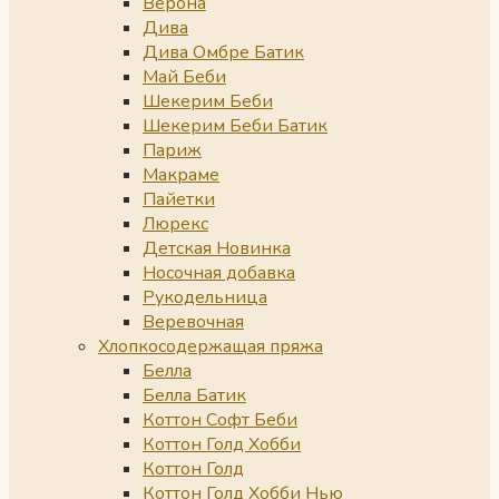
Верона
Дива
Дива Омбре Батик
Май Беби
Шекерим Беби
Шекерим Беби Батик
Париж
Макраме
Пайетки
Люрекс
Детская Новинка
Носочная добавка
Рукодельница
Веревочная
Хлопкосодержащая пряжа
Белла
Белла Батик
Коттон Софт Беби
Коттон Голд Хобби
Коттон Голд
Коттон Голд Хобби Нью