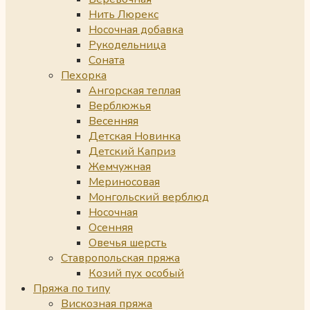
Нить Люрекс
Носочная добавка
Рукодельница
Соната
Пехорка
Ангорская теплая
Верблюжья
Весенняя
Детская Новинка
Детский Каприз
Жемчужная
Мериносовая
Монгольский верблюд
Носочная
Осенняя
Овечья шерсть
Ставропольская пряжа
Козий пух особый
Пряжа по типу
Вискозная пряжа