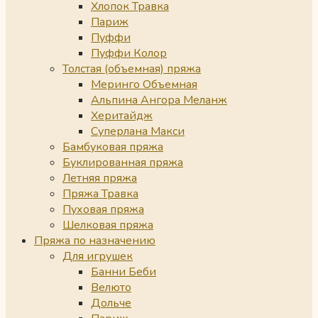
Хлопок Травка
Париж
Пуффи
Пуффи Колор
Толстая (объемная) пряжа
Меринго Объемная
Альпина Ангора Меланж
Херитайдж
Суперлана Макси
Бамбуковая пряжа
Буклированная пряжа
Летняя пряжа
Пряжа Травка
Пуховая пряжа
Шелковая пряжа
Пряжа по назначению
Для игрушек
Банни Беби
Велюто
Дольче