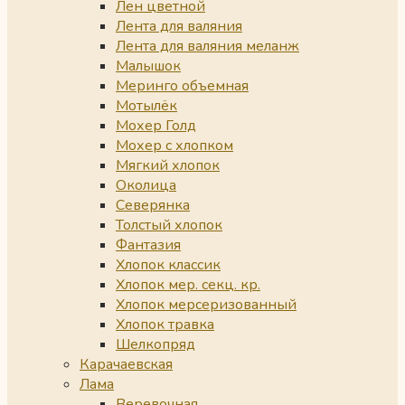
Лен цветной
Лента для валяния
Лента для валяния меланж
Малышок
Меринго объемная
Мотылёк
Мохер Голд
Мохер с хлопком
Мягкий хлопок
Околица
Северянка
Толстый хлопок
Фантазия
Хлопок классик
Хлопок мер. секц. кр.
Хлопок мерсеризованный
Хлопок травка
Шелкопряд
Карачаевская
Лама
Веревочная