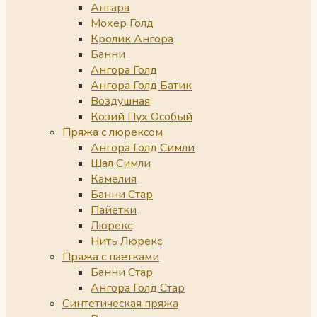
Ангара
Мохер Голд
Кролик Ангора
Банни
Ангора Голд
Ангора Голд Батик
Воздушная
Козий Пух Особый
Пряжа с люрексом
Ангора Голд Симли
Шал Симли
Камелия
Банни Стар
Пайетки
Люрекс
Нить Люрекс
Пряжа с паетками
Банни Стар
Ангора Голд Стар
Синтетическая пряжа