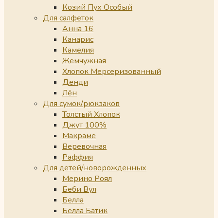
Козий Пух Особый
Для салфеток
Анна 16
Канарис
Камелия
Жемчужная
Хлопок Мерсеризованный
Денди
Лён
Для сумок/рюкзаков
Толстый Хлопок
Джут 100%
Макраме
Веревочная
Раффия
Для детей/новорожденных
Мерино Роял
Беби Вул
Белла
Белла Батик