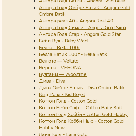
Ангора Голд Батик - Angora Gold Batik
Ангора Голд Омбре Батик - Angora Gold
Ombre Batik
Ангора реал 40 - Angora Real 40
Ангора Голд Симли - Angora Gold Simli
Ангора Голд Стар - Angora Gold Star
Беби Вул - Baby Wool
Белла - Bella 100г
Белла Батик 100г - Bella Batik
Велюто — Velluto
Верона - VERONA
Вултайм — Wooltime
Дива - Diva
Дива Омбре Батик - Diva Ombre Batik
Кид Роял - Kid Royal
Коттон Голд - Cotton Gold
Коттон Беби Софт - Cotton Baby Soft
Коттон Голд Хобби - Cotton Gold Hobby
Коттон Голд Хобби Нью - Cotton Gold
Hobby New
Лана Голд - Lana Gold