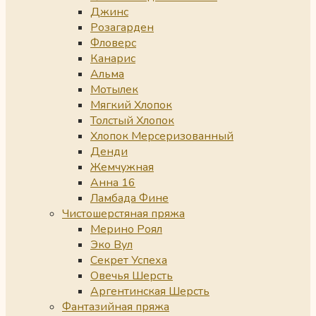
Джинс
Розагарден
Фловерс
Канарис
Альма
Мотылек
Мягкий Хлопок
Толстый Хлопок
Хлопок Мерсеризованный
Денди
Жемчужная
Анна 16
Ламбада Фине
Чистошерстяная пряжа
Мерино Роял
Эко Вул
Секрет Успеха
Овечья Шерсть
Аргентинская Шерсть
Фантазийная пряжа