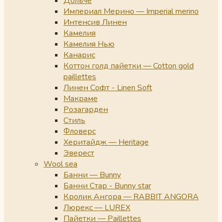
Дольче
Империал Мерино — Imperial merino
Интенсив Линен
Камелия
Камелия Нью
Канарис
Коттон голд пайетки — Cotton gold
paillettes
Линен Софт - Linen Soft
Макраме
Розагарден
Стиль
Фловерс
Херитайдж — Heritage
Эверест
Wool sea
Банни — Bunny
Банни Стар - Bunny star
Кролик Ангора — RABBIT ANGORA
Люрекс — LUREX
Пайетки — Paillettes