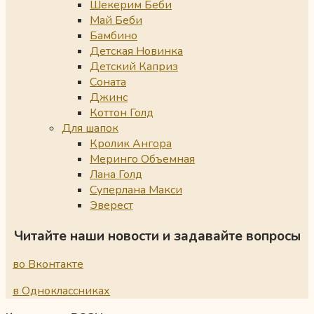
Шекерим Беби
Май Беби
Бамбино
Детская Новинка
Детский Каприз
Соната
Джинс
Коттон Голд
Для шапок
Кролик Ангора
Меринго Объемная
Лана Голд
Суперлана Макси
Эверест
Читайте наши новости и задавайте вопросы
во Вконтакте
в Одноклассниках