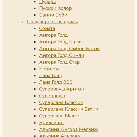
Пуффи
Пуффи Колор
Банни Беби
Полушерстяная пряжа
Соната
Ангора Голд
Ангора Голд Батик
Ангора Голд Омбре Батик
Ангора Голд Симли
Ангора Голд Стар
Беби Вул
Лана Голд
Лана Голд 800
Супервоуш Аритсан
Супервоуш
Суперлана Классик
Суперлана Классик Батик
Суперлана Макси
Бриллиант
Альпина Ангора Меланж
Альпина Альпака