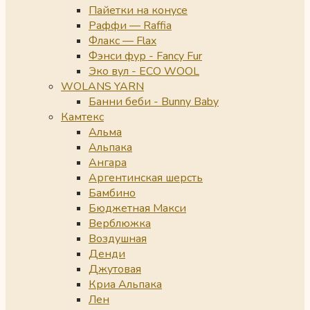
Пайетки на конусе
Раффи — Raffia
Флакс — Flax
Фэнси фур - Fancy Fur
Эко вул - ECO WOOL
WOLANS YARN
Банни беби - Bunny Baby
Камтекс
Альма
Альпака
Ангара
Аргентинская шерсть
Бамбино
Бюджетная Макси
Верблюжка
Воздушная
Денди
Джутовая
Криа Альпака
Лен