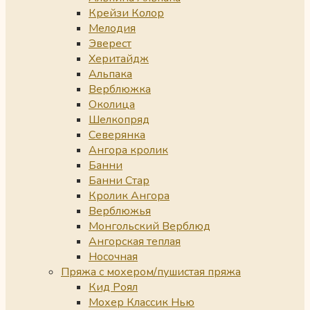
Крейзи Колор
Мелодия
Эверест
Херитайдж
Альпака
Верблюжка
Околица
Шелкопряд
Северянка
Ангора кролик
Банни
Банни Стар
Кролик Ангора
Верблюжья
Монгольский Верблюд
Ангорская теплая
Носочная
Пряжа с мохером/пушистая пряжа
Кид Роял
Мохер Классик Нью