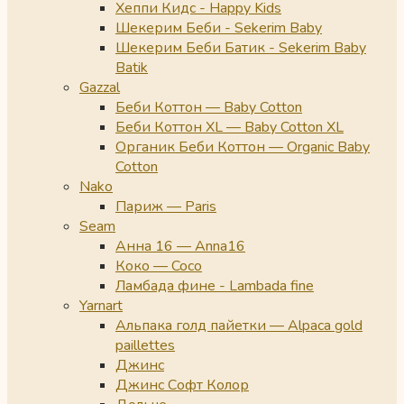
Хеппи Кидс - Happy Kids
Шекерим Беби - Sekerim Baby
Шекерим Беби Батик - Sekerim Baby
Batik
Gazzal
Беби Коттон — Baby Cotton
Беби Коттон XL — Baby Cotton XL
Органик Беби Коттон — Organic Baby
Cotton
Nako
Париж — Paris
Seam
Анна 16 — Anna16
Коко — Coco
Ламбада фине - Lambada fine
Yarnart
Альпака голд пайетки — Alpaca gold
paillettes
Джинс
Джинс Софт Колор