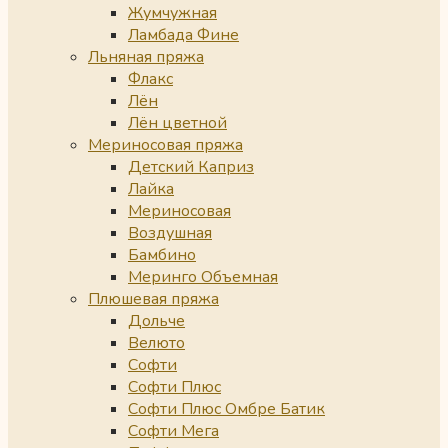
Жумчужная
Ламбада Фине
Льняная пряжа
Флакс
Лён
Лён цветной
Мериносовая пряжа
Детский Каприз
Лайка
Мериносовая
Воздушная
Бамбино
Меринго Объемная
Плюшевая пряжа
Дольче
Велюто
Софти
Софти Плюс
Софти Плюс Омбре Батик
Софти Мега