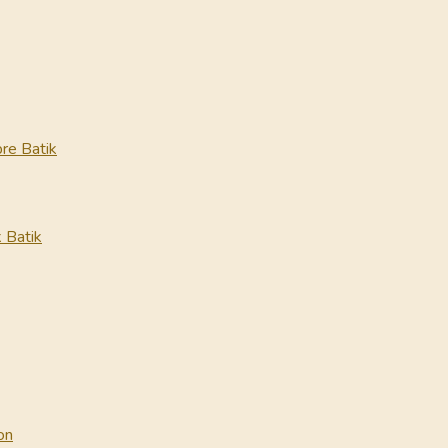
re Batik
 Batik
on