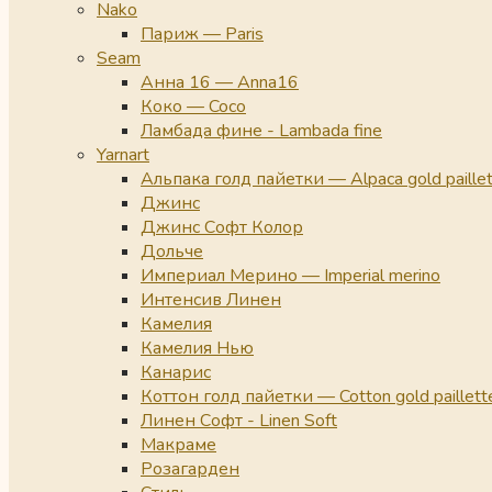
Nako
Париж — Paris
Seam
Анна 16 — Anna16
Коко — Coco
Ламбада фине - Lambada fine
Yarnart
Альпака голд пайетки — Alpaca gold paille
Джинс
Джинс Софт Колор
Дольче
Империал Мерино — Imperial merino
Интенсив Линен
Камелия
Камелия Нью
Канарис
Коттон голд пайетки — Cotton gold paillett
Линен Софт - Linen Soft
Макраме
Розагарден