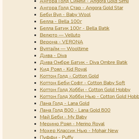
Ангора Голд Симли - Angora Gold Simli
Ангора Голд Стар - Angora Gold Star
Беби Вул - Baby Wool
Белла - Bella 100г
Белла Батик 100г - Bella Batik
Велюто — Velluto
Верона - VERONA
Вултайм — Wooltime
Дива - Diva
Дива Омбре Батик - Diva Ombre Batik
Кид Роял - Kid Royal
Коттон Голд - Cotton Gold
Коттон Беби Софт - Cotton Baby Soft
Коттон Голд Хобби - Cotton Gold Hobby
Коттон Голд Хобби Нью - Cotton Gold Hob
Лана Голд - Lana Gold
Лана Голд 800 - Lana Gold 800
Май Беби - My Baby
Мерино Роял - Merino Royal
Мохер Классик Нью - Mohair New
Пуффи - Puffy