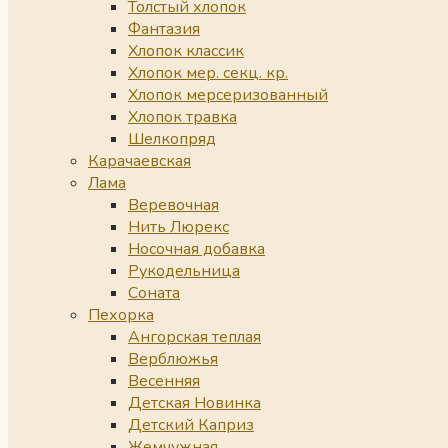
Толстый хлопок
Фантазия
Хлопок классик
Хлопок мер. секц. кр.
Хлопок мерсеризованный
Хлопок травка
Шелкопряд
Карачаевская
Лама
Веревочная
Нить Люрекс
Носочная добавка
Рукодельница
Соната
Пехорка
Ангорская теплая
Верблюжья
Весенняя
Детская Новинка
Детский Каприз
Жемчужная