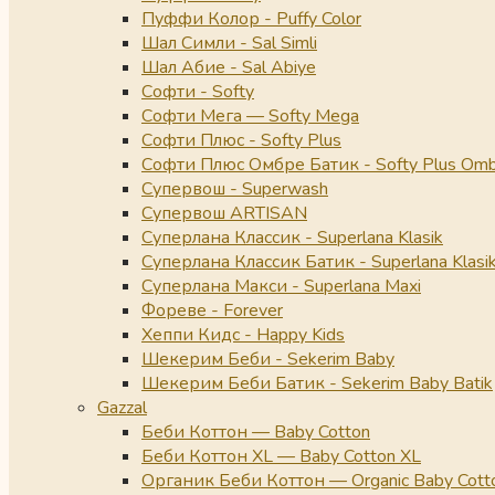
Пуффи Колор - Puffy Color
Шал Симли - Sal Simli
Шал Абие - Sal Abiye
Софти - Softy
Софти Мега — Softy Mega
Софти Плюс - Softy Plus
Софти Плюс Омбре Батик - Softy Plus Omb
Супервош - Superwash
Супервош ARTISAN
Суперлана Классик - Superlana Klasik
Суперлана Классик Батик - Superlana Klasik
Суперлана Макси - Superlana Maxi
Фореве - Forever
Хеппи Кидс - Happy Kids
Шекерим Беби - Sekerim Baby
Шекерим Беби Батик - Sekerim Baby Batik
Gazzal
Беби Коттон — Baby Cotton
Беби Коттон XL — Baby Cotton XL
Органик Беби Коттон — Organic Baby Cott