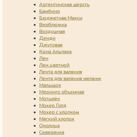
Аргентинская шерсть
Бамбино
Бюджетная Макси
Верблюжка
Воздушная
Денди
Джутовая
Криа Альпака
Лен
Лен цветной
Лента для валяния
Лента для валяния меланж
Малышок
Меринго объемная
Мотылёк
Мохер Голд
Мохер с хлопком
Мягкий хлопок
Околица
Северянка