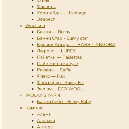
Стиль
Фловерс
Херитайдж — Heritage
Эверест
Wool sea
Банни — Bunny
Банни Стар - Bunny star
Кролик Ангора — RABBIT ANGORA
Люрекс — LUREX
Пайетки — Paillettes
Пайетки на конусе
Раффи — Raffia
Флакс — Flax
Фэнси фур - Fancy Fur
Эко вул - ECO WOOL
WOLANS YARN
Банни беби - Bunny Baby
Камтекс
Альма
Альпака
Ангара