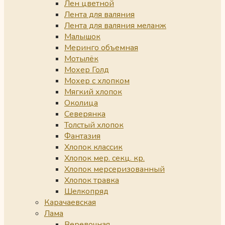
Лен цветной
Лента для валяния
Лента для валяния меланж
Малышок
Меринго объемная
Мотылёк
Мохер Голд
Мохер с хлопком
Мягкий хлопок
Околица
Северянка
Толстый хлопок
Фантазия
Хлопок классик
Хлопок мер. секц. кр.
Хлопок мерсеризованный
Хлопок травка
Шелкопряд
Карачаевская
Лама
Веревочная