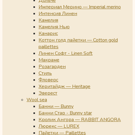
Дольче
Империал Мерино — Imperial merino
Интенсив Линен
Камелия
Камелия Нью
Канарис
Коттон голд пайетки — Cotton gold
paillettes
Линен Софт - Linen Soft
Макраме
Розагарден
Стиль
Фловерс
Херитайдж — Heritage
Эверест
Wool sea
Банни — Bunny
Банни Стар - Bunny star
Кролик Ангора — RABBIT ANGORA
Люрекс — LUREX
Пайетки — Paillettes