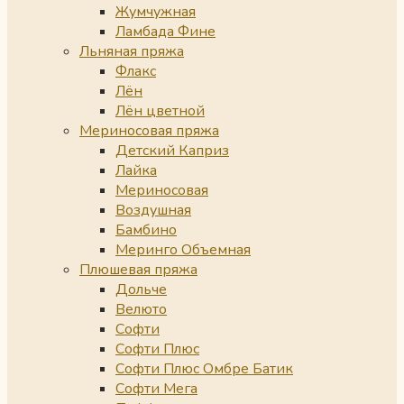
Жумчужная
Ламбада Фине
Льняная пряжа
Флакс
Лён
Лён цветной
Мериносовая пряжа
Детский Каприз
Лайка
Мериносовая
Воздушная
Бамбино
Меринго Объемная
Плюшевая пряжа
Дольче
Велюто
Софти
Софти Плюс
Софти Плюс Омбре Батик
Софти Мега