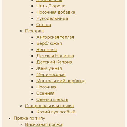
Нить Люрекс
Носочная добавка
Рукодельница
Соната
Пехорка
Ангорская теплая
Верблюжья
Весенняя
Детская Новинка
Детский Каприз
Жемчужная
Мериносовая
Монгольский верблюд
Носочная
Осенняя
Овечья шерсть
Ставропольская пряжа
Козий пух особый
Пряжа по типу
Вискозная пряжа