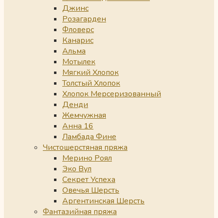
Джинс
Розагарден
Фловерс
Канарис
Альма
Мотылек
Мягкий Хлопок
Толстый Хлопок
Хлопок Мерсеризованный
Денди
Жемчужная
Анна 16
Ламбада Фине
Чистошерстяная пряжа
Мерино Роял
Эко Вул
Секрет Успеха
Овечья Шерсть
Аргентинская Шерсть
Фантазийная пряжа