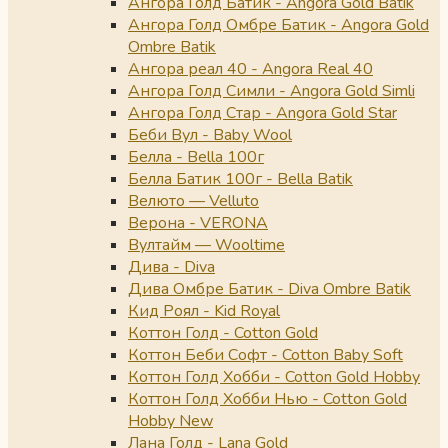
Ангора Голд Батик - Angora Gold Batik
Ангора Голд Омбре Батик - Angora Gold
Ombre Batik
Ангора реал 40 - Angora Real 40
Ангора Голд Симли - Angora Gold Simli
Ангора Голд Стар - Angora Gold Star
Беби Вул - Baby Wool
Белла - Bella 100г
Белла Батик 100г - Bella Batik
Велюто — Velluto
Верона - VERONA
Вултайм — Wooltime
Дива - Diva
Дива Омбре Батик - Diva Ombre Batik
Кид Роял - Kid Royal
Коттон Голд - Cotton Gold
Коттон Беби Софт - Cotton Baby Soft
Коттон Голд Хобби - Cotton Gold Hobby
Коттон Голд Хобби Нью - Cotton Gold
Hobby New
Лана Голд - Lana Gold