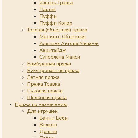
Хлопок Травка
Париж
Пуффи
Пуффи Колор
Толстая (объемная) пряжа
Меринго Объемная
Альпина Ангора Меланж
Херитайдж
Суперлана Макси
Бамбуковая пряжа
Буклированная пряжа
Летняя пряжа
Пряжа Травка
Пуховая пряжа
Шелковая пряжа
Пряжа по назначению
Для игрушек
Банни Беби
Велюто
Дольче