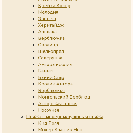
Крейзи Колор
Мелодия
Эверест
Херитайдж
Альпака
Верблюжка
Околица
Шелкопряд
Северянка
Ангора кролик
Банни
Банни Стар
Кролик Ангора
Верблюжья
Монгольский Верблюд
Ангорская теплая
Носочная
Пряжа с мохером/пушистая пряжа
Кид Роял
Мохер Классик Нью