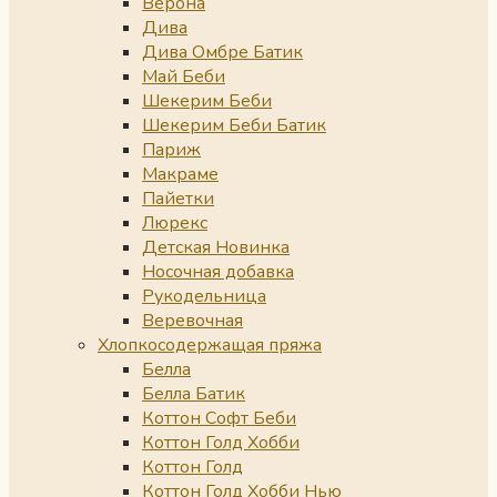
Верона
Дива
Дива Омбре Батик
Май Беби
Шекерим Беби
Шекерим Беби Батик
Париж
Макраме
Пайетки
Люрекс
Детская Новинка
Носочная добавка
Рукодельница
Веревочная
Хлопкосодержащая пряжа
Белла
Белла Батик
Коттон Софт Беби
Коттон Голд Хобби
Коттон Голд
Коттон Голд Хобби Нью