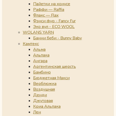
Пайетки на конусе
Раффи — Raffia
Флакс — Flax
Фэнси фур - Fancy Fur
Эко вул - ECO WOOL
WOLANS YARN
Банни беби - Bunny Baby
Камтекс
Альма
Альпака
Ангара
Аргентинская шерсть
Бамбино
Бюджетная Макси
Верблюжка
Воздушная
Денди
Джутовая
Криа Альпака
Лен