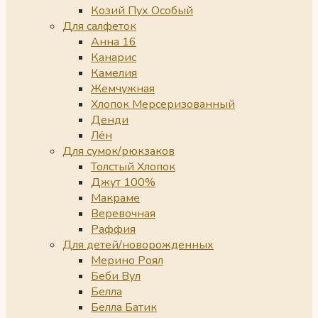
Козий Пух Особый
Для салфеток
Анна 16
Канарис
Камелия
Жемчужная
Хлопок Мерсеризованный
Денди
Лён
Для сумок/рюкзаков
Толстый Хлопок
Джут 100%
Макраме
Веревочная
Раффия
Для детей/новорожденных
Мерино Роял
Беби Вул
Белла
Белла Батик