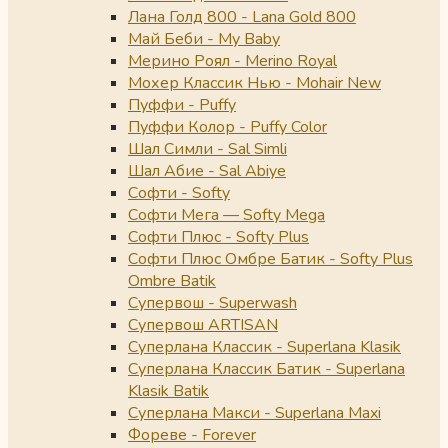
Лана Голд 800 - Lana Gold 800
Май Беби - My Baby
Мерино Роял - Merino Royal
Мохер Классик Нью - Mohair New
Пуффи - Puffy
Пуффи Колор - Puffy Color
Шал Симли - Sal Simli
Шал Абие - Sal Abiye
Софти - Softy
Софти Мега — Softy Mega
Софти Плюс - Softy Plus
Софти Плюс Омбре Батик - Softy Plus
Ombre Batik
Супервош - Superwash
Супервош ARTISAN
Суперлана Классик - Superlana Klasik
Суперлана Классик Батик - Superlana
Klasik Batik
Суперлана Макси - Superlana Maxi
Фореве - Forever