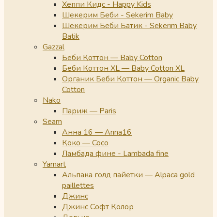
Хеппи Кидс - Happy Kids
Шекерим Беби - Sekerim Baby
Шекерим Беби Батик - Sekerim Baby
Batik
Gazzal
Беби Коттон — Baby Cotton
Беби Коттон XL — Baby Cotton XL
Органик Беби Коттон — Organic Baby
Cotton
Nako
Париж — Paris
Seam
Анна 16 — Anna16
Коко — Coco
Ламбада фине - Lambada fine
Yarnart
Альпака голд пайетки — Alpaca gold
paillettes
Джинс
Джинс Софт Колор