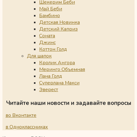
Шекерим Беби
Май Беби
Бамбино
Детская Новинка
Детский Каприз
Соната
Джинс
Коттон Голд
Для шапок
Кролик Ангора
Меринго Объемная
Лана Голд
Суперлана Макси
Эверест
Читайте наши новости и задавайте вопросы
во Вконтакте
в Одноклассниках