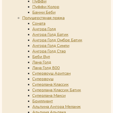
Пуффи
Пуффи Колор
Банни Беби
Полушерстяная пряжа
Соната
Ангора Голд
Ангора Голд Батик
Ангора Голд Омбре Батик
Ангора Голд Симли
Ангора Голд Стар
Беби Вул
Лана Голд
Лана Голд 800
Супервоуш Аритсан
Супервоуш
Суперлана Классик
Суперлана Классик Батик
Суперлана Макси
Бриллиант
Альпина Ангора Меланж
Альпина Альпака