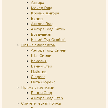
Ангара
Мохер Голд
Кролик Ангора
Банни
Ангора Голд
Ангора Голд Батик
Воздушная
Козий Пух Особый
Пряжа с люрексом
Ангора Голд Симли
Шал Симли
Камелия
Банни Стар
Пайетки
Люрекс
Нить Люрекс
Пряжа с паетками
Банни Стар
Ангора Голд Стар
Синтетическая пряжа