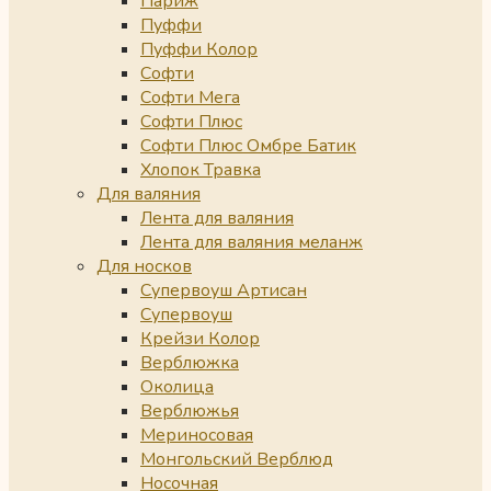
Париж
Пуффи
Пуффи Колор
Софти
Софти Мега
Софти Плюс
Софти Плюс Омбре Батик
Хлопок Травка
Для валяния
Лента для валяния
Лента для валяния меланж
Для носков
Супервоуш Артисан
Супервоуш
Крейзи Колор
Верблюжка
Околица
Верблюжья
Мериносовая
Монгольский Верблюд
Носочная