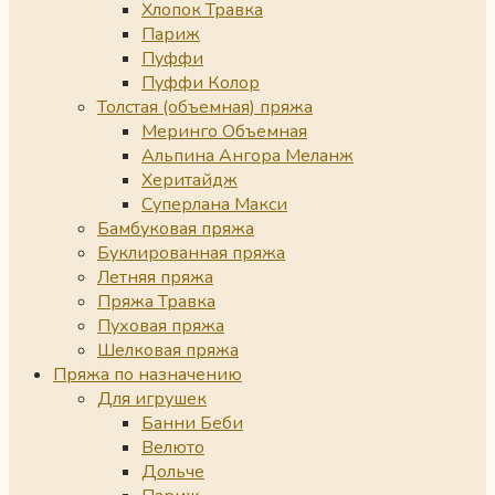
Хлопок Травка
Париж
Пуффи
Пуффи Колор
Толстая (объемная) пряжа
Меринго Объемная
Альпина Ангора Меланж
Херитайдж
Суперлана Макси
Бамбуковая пряжа
Буклированная пряжа
Летняя пряжа
Пряжа Травка
Пуховая пряжа
Шелковая пряжа
Пряжа по назначению
Для игрушек
Банни Беби
Велюто
Дольче