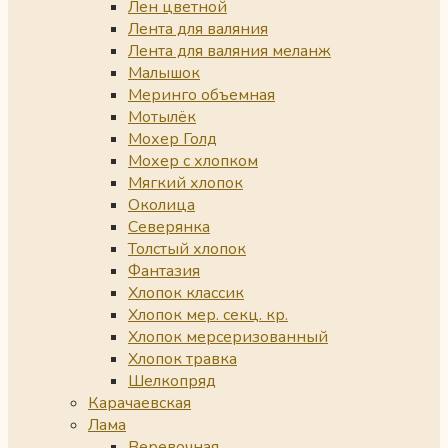
Лен цветной
Лента для валяния
Лента для валяния меланж
Малышок
Меринго объемная
Мотылёк
Мохер Голд
Мохер с хлопком
Мягкий хлопок
Околица
Северянка
Толстый хлопок
Фантазия
Хлопок классик
Хлопок мер. секц. кр.
Хлопок мерсеризованный
Хлопок травка
Шелкопряд
Карачаевская
Лама
Веревочная