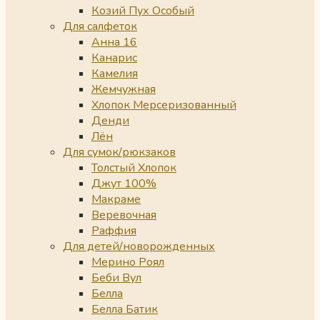
Козий Пух Особый
Для салфеток
Анна 16
Канарис
Камелия
Жемчужная
Хлопок Мерсеризованный
Денди
Лён
Для сумок/рюкзаков
Толстый Хлопок
Джут 100%
Макраме
Веревочная
Раффия
Для детей/новорожденных
Мерино Роял
Беби Вул
Белла
Белла Батик