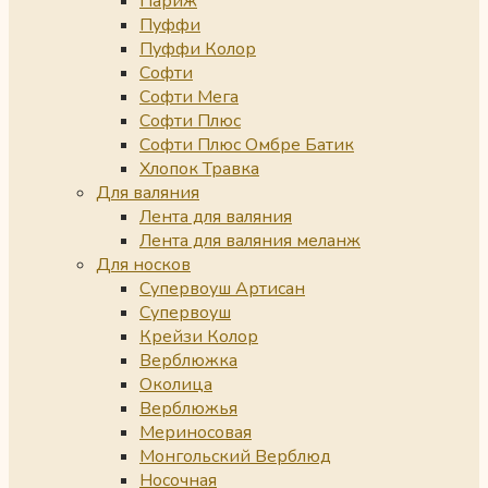
Париж
Пуффи
Пуффи Колор
Софти
Софти Мега
Софти Плюс
Софти Плюс Омбре Батик
Хлопок Травка
Для валяния
Лента для валяния
Лента для валяния меланж
Для носков
Супервоуш Артисан
Супервоуш
Крейзи Колор
Верблюжка
Околица
Верблюжья
Мериносовая
Монгольский Верблюд
Носочная