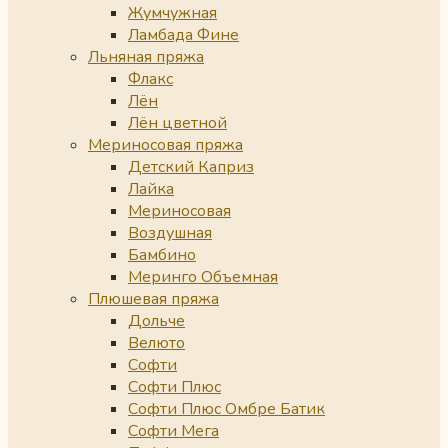
Жумчужная
Ламбада Фине
Льняная пряжа
Флакс
Лён
Лён цветной
Мериносовая пряжа
Детский Каприз
Лайка
Мериносовая
Воздушная
Бамбино
Меринго Объемная
Плюшевая пряжа
Дольче
Велюто
Софти
Софти Плюс
Софти Плюс Омбре Батик
Софти Мега