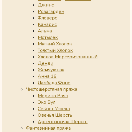
Джинс
Розагарден
Фловерс
Канарис
Альма
Мотылек
Мягкий Хлопок
Толстый Хлопок
Хлопок Мерсеризованный
Денди
Жемчужная
Анна 16
Ламбада Фине
Чистошерстяная пряжа
Мерино Роял
Эко Вул
Секрет Успеха
Овечья Шерсть
Аргентинская Шерсть
Фантазийная пряжа