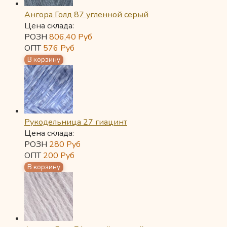
Ангора Голд 87 угленной серый
Цена склада:
РОЗН
806,40
Руб
ОПТ
576
Руб
Рукодельница 27 гиацинт
Цена склада:
РОЗН
280
Руб
ОПТ
200
Руб