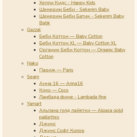
Хеппи Кидс - Happy Kids
Шекерим Беби - Sekerim Baby
Шекерим Беби Батик - Sekerim Baby
Batik
Gazzal
Беби Коттон — Baby Cotton
Беби Коттон XL — Baby Cotton XL
Органик Беби Коттон — Organic Baby
Cotton
Nako
Париж — Paris
Seam
Анна 16 — Anna16
Коко — Coco
Ламбада фине - Lambada fine
Yarnart
Альпака голд пайетки — Alpaca gold
paillettes
Джинс
Джинс Софт Колор