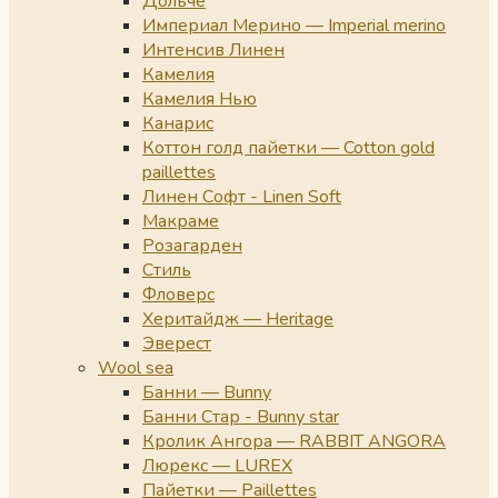
Дольче
Империал Мерино — Imperial merino
Интенсив Линен
Камелия
Камелия Нью
Канарис
Коттон голд пайетки — Cotton gold
paillettes
Линен Софт - Linen Soft
Макраме
Розагарден
Стиль
Фловерс
Херитайдж — Heritage
Эверест
Wool sea
Банни — Bunny
Банни Стар - Bunny star
Кролик Ангора — RABBIT ANGORA
Люрекс — LUREX
Пайетки — Paillettes