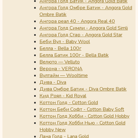
Ангора Голд Батик - Angora Gold Batik
Ангора Голд Омбре Батик - Angora Gold
Ombre Batik
Ангора реал 40 - Angora Real 40
Ангора Голд Симли - Angora Gold Simli
Ангора Голд Стар - Angora Gold Star
Беби Вул - Baby Wool
Белла - Bella 100г
Белла Батик 100г - Bella Batik
Велюто — Velluto
Верона - VERONA
Вултайм — Wooltime
Дива - Diva
Дива Омбре Батик - Diva Ombre Batik
Кид Роял - Kid Royal
Коттон Голд - Cotton Gold
Коттон Беби Софт - Cotton Baby Soft
Коттон Голд Хобби - Cotton Gold Hobby
Коттон Голд Хобби Нью - Cotton Gold
Hobby New
Лана Голд - Lana Gold