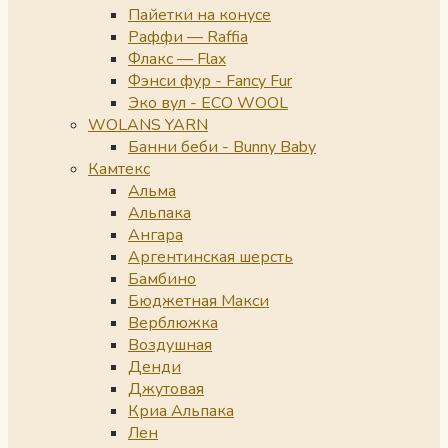
Пайетки на конусе
Раффи — Raffia
Флакс — Flax
Фэнси фур - Fancy Fur
Эко вул - ECO WOOL
WOLANS YARN
Банни беби - Bunny Baby
Камтекс
Альма
Альпака
Ангара
Аргентинская шерсть
Бамбино
Бюджетная Макси
Верблюжка
Воздушная
Денди
Джутовая
Криа Альпака
Лен