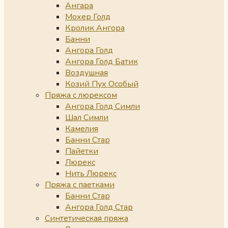
Ангара
Мохер Голд
Кролик Ангора
Банни
Ангора Голд
Ангора Голд Батик
Воздушная
Козий Пух Особый
Пряжа с люрексом
Ангора Голд Симли
Шал Симли
Камелия
Банни Стар
Пайетки
Люрекс
Нить Люрекс
Пряжа с паетками
Банни Стар
Ангора Голд Стар
Синтетическая пряжа