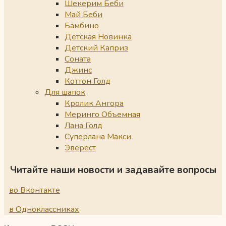
Шекерим Беби
Май Беби
Бамбино
Детская Новинка
Детский Каприз
Соната
Джинс
Коттон Голд
Для шапок
Кролик Ангора
Меринго Объемная
Лана Голд
Суперлана Макси
Эверест
Читайте наши новости и задавайте вопросы
во Вконтакте
в Одноклассниках