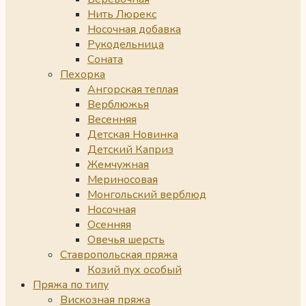
Нить Люрекс
Носочная добавка
Рукодельница
Соната
Пехорка
Ангорская теплая
Верблюжья
Весенняя
Детская Новинка
Детский Каприз
Жемчужная
Мериносовая
Монгольский верблюд
Носочная
Осенняя
Овечья шерсть
Ставропольская пряжа
Козий пух особый
Пряжа по типу
Вискозная пряжа