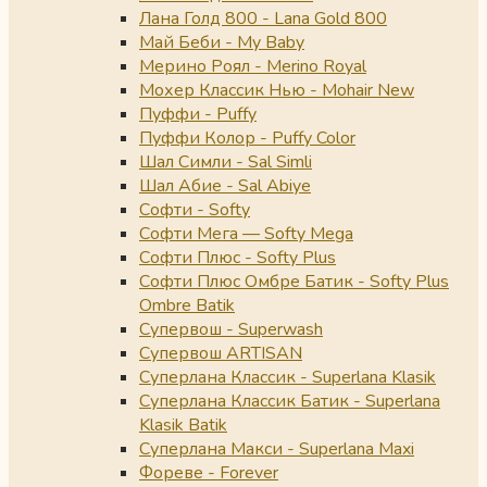
Лана Голд 800 - Lana Gold 800
Май Беби - My Baby
Мерино Роял - Merino Royal
Мохер Классик Нью - Mohair New
Пуффи - Puffy
Пуффи Колор - Puffy Color
Шал Симли - Sal Simli
Шал Абие - Sal Abiye
Софти - Softy
Софти Мега — Softy Mega
Софти Плюс - Softy Plus
Софти Плюс Омбре Батик - Softy Plus
Ombre Batik
Супервош - Superwash
Супервош ARTISAN
Суперлана Классик - Superlana Klasik
Суперлана Классик Батик - Superlana
Klasik Batik
Суперлана Макси - Superlana Maxi
Фореве - Forever