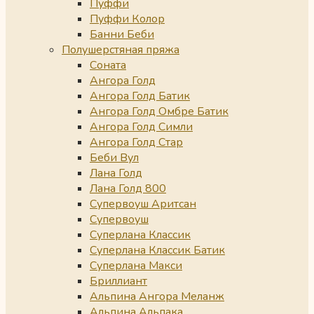
Пуффи
Пуффи Колор
Банни Беби
Полушерстяная пряжа
Соната
Ангора Голд
Ангора Голд Батик
Ангора Голд Омбре Батик
Ангора Голд Симли
Ангора Голд Стар
Беби Вул
Лана Голд
Лана Голд 800
Супервоуш Аритсан
Супервоуш
Суперлана Классик
Суперлана Классик Батик
Суперлана Макси
Бриллиант
Альпина Ангора Меланж
Альпина Альпака