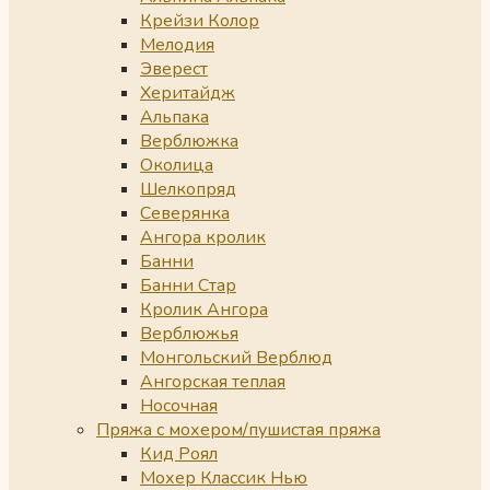
Крейзи Колор
Мелодия
Эверест
Херитайдж
Альпака
Верблюжка
Околица
Шелкопряд
Северянка
Ангора кролик
Банни
Банни Стар
Кролик Ангора
Верблюжья
Монгольский Верблюд
Ангорская теплая
Носочная
Пряжа с мохером/пушистая пряжа
Кид Роял
Мохер Классик Нью