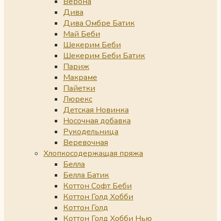
Верона
Дива
Дива Омбре Батик
Май Беби
Шекерим Беби
Шекерим Беби Батик
Париж
Макраме
Пайетки
Люрекс
Детская Новинка
Носочная добавка
Рукодельница
Веревочная
Хлопкосодержащая пряжа
Белла
Белла Батик
Коттон Софт Беби
Коттон Голд Хобби
Коттон Голд
Коттон Голд Хобби Нью