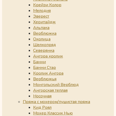
Крейзи Колор
Мелодия
Эверест
Херитайдж
Альпака
Верблюжка
Околица
Шелкопряд
Северянка
Ангора кролик
Банни
Банни Стар
Кролик Ангора
Верблюжья
Монгольский Верблюд
Ангорская теплая
Носочная
Пряжа с мохером/пушистая пряжа
Кид Роял
Мохер Классик Нью