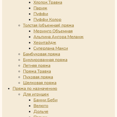
Хлопок Травка
Париж
Пуффи
Пуффи Колор
Толстая (объемная) пряжа
Меринго Объемная
Альпина Ангора Меланж
Херитайдж
Суперлана Макси
Бамбуковая пряжа
Буклированная пряжа
Летняя пряжа
Пряжа Травка
Пуховая пряжа
Шелковая пряжа
Пряжа по назначению
Для игрушек
Банни Беби
Велюто
Дольче