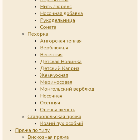
Нить Люрекс
Носочная добавка
Рукодельница
Соната
Пехорка
Ангорская теплая
Верблюжья
Весенняя
Детская Новинка
Детский Каприз
Жемчужная
Мериносовая
Монгольский верблюд
Носочная
Осенняя
Овечья шерсть
Ставропольская пряжа
Козий пух особый
Пряжа по типу
Вискозная пряжа