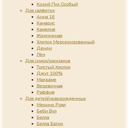
Козий Пух Особый
Для салфеток
Анна 16
Канарис
Камелия
Жемчужная
Хлопок Мерсеризованный
Денди
Лён
Для сумок/рюкзаков
Толстый Хлопок
Джут 100%
Макраме
Веревочная
Раффия
Для детей/новорожденных
Мерино Роял
Беби Вул
Белла
Белла Батик