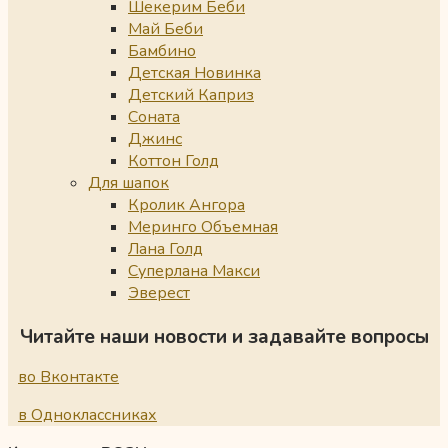
Шекерим Беби
Май Беби
Бамбино
Детская Новинка
Детский Каприз
Соната
Джинс
Коттон Голд
Для шапок
Кролик Ангора
Меринго Объемная
Лана Голд
Суперлана Макси
Эверест
Читайте наши новости и задавайте вопросы
во Вконтакте
в Одноклассниках