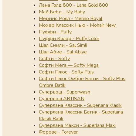
Лана Голд 800 - Lana Gold 800
Май Беби - My Baby
Мерино Роял - Merino Royal
Мохер Классик Нью - Mohair New
Пуффи - Puffy
Пуффи Колор - Puffy Color
Шал Симли - Sal Simli
Шал Абие - Sal Abiye
Софти - Softy
Софти Мега — Softy Mega
Софти Плюс - Softy Plus
Софти Плюс Омбре Батик - Softy Plus
Ombre Batik
Супервош - Superwash
Супервош ARTISAN
Суперлана Классик - Superlana Klasik
Суперлана Классик Батик - Superlana
Klasik Batik
Суперлана Макси - Superlana Maxi
Фореве - Forever