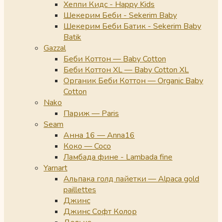
Хеппи Кидс - Happy Kids
Шекерим Беби - Sekerim Baby
Шекерим Беби Батик - Sekerim Baby
Batik
Gazzal
Беби Коттон — Baby Cotton
Беби Коттон XL — Baby Cotton XL
Органик Беби Коттон — Organic Baby
Cotton
Nako
Париж — Paris
Seam
Анна 16 — Anna16
Коко — Coco
Ламбада фине - Lambada fine
Yarnart
Альпака голд пайетки — Alpaca gold
paillettes
Джинс
Джинс Софт Колор