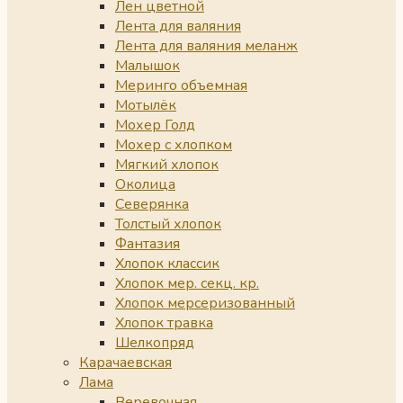
Лен цветной
Лента для валяния
Лента для валяния меланж
Малышок
Меринго объемная
Мотылёк
Мохер Голд
Мохер с хлопком
Мягкий хлопок
Околица
Северянка
Толстый хлопок
Фантазия
Хлопок классик
Хлопок мер. секц. кр.
Хлопок мерсеризованный
Хлопок травка
Шелкопряд
Карачаевская
Лама
Веревочная