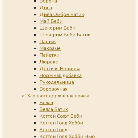
Верона
Дива
Дива Омбре Батик
Май Беби
Шекерим Беби
Шекерим Беби Батик
Париж
Макраме
Пайетки
Люрекс
Детская Новинка
Носочная добавка
Рукодельница
Веревочная
Хлопкосодержащая пряжа
Белла
Белла Батик
Коттон Софт Беби
Коттон Голд Хобби
Коттон Голд
Коттон Голд Хобби Нью