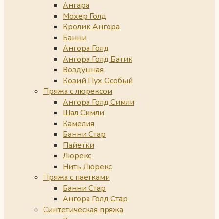
Ангара
Мохер Голд
Кролик Ангора
Банни
Ангора Голд
Ангора Голд Батик
Воздушная
Козий Пух Особый
Пряжа с люрексом
Ангора Голд Симли
Шал Симли
Камелия
Банни Стар
Пайетки
Люрекс
Нить Люрекс
Пряжа с паетками
Банни Стар
Ангора Голд Стар
Синтетическая пряжа