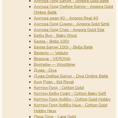
Ангора Голд Батик - Angora Gold Batik
Ангора Голд Омбре Батик - Angora Gold
Ombre Batik
Ангора реал 40 - Angora Real 40
Ангора Голд Симли - Angora Gold Simli
Ангора Голд Стар - Angora Gold Star
Беби Вул - Baby Wool
Белла - Bella 100г
Белла Батик 100г - Bella Batik
Велюто — Velluto
Верона - VERONA
Вултайм — Wooltime
Дива - Diva
Дива Омбре Батик - Diva Ombre Batik
Кид Роял - Kid Royal
Коттон Голд - Cotton Gold
Коттон Беби Софт - Cotton Baby Soft
Коттон Голд Хобби - Cotton Gold Hobby
Коттон Голд Хобби Нью - Cotton Gold
Hobby New
Лана Голд - Lana Gold