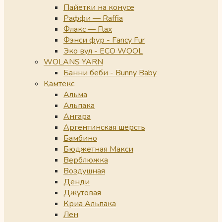
Пайетки на конусе
Раффи — Raffia
Флакс — Flax
Фэнси фур - Fancy Fur
Эко вул - ECO WOOL
WOLANS YARN
Банни беби - Bunny Baby
Камтекс
Альма
Альпака
Ангара
Аргентинская шерсть
Бамбино
Бюджетная Макси
Верблюжка
Воздушная
Денди
Джутовая
Криа Альпака
Лен