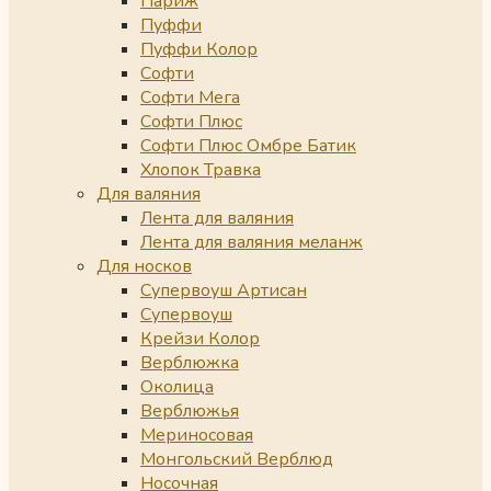
Париж
Пуффи
Пуффи Колор
Софти
Софти Мега
Софти Плюс
Софти Плюс Омбре Батик
Хлопок Травка
Для валяния
Лента для валяния
Лента для валяния меланж
Для носков
Супервоуш Артисан
Супервоуш
Крейзи Колор
Верблюжка
Околица
Верблюжья
Мериносовая
Монгольский Верблюд
Носочная