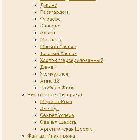
Джинс
Розагарден
Фловерс
Канарис
Альма
Мотылек
Мягкий Хлопок
Толстый Хлопок
Хлопок Мерсеризованный
Денди
Жемчужная
Анна 16
Ламбада Фине
Чистошерстяная пряжа
Мерино Роял
Эко Вул
Секрет Успеха
Овечья Шерсть
Аргентинская Шерсть
Фантазийная пряжа