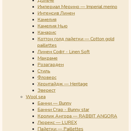
Дольче
Империал Мерино — Imperial merino
Интенсив Линен
Камелия
Камелия Нью
Канарис
Коттон голд пайетки — Cotton gold
paillettes
Линен Софт - Linen Soft
Макраме
Розагарден
Стиль
Фловерс
Херитайдж — Heritage
Эверест
Wool sea
Банни — Bunny
Банни Стар - Bunny star
Кролик Ангора — RABBIT ANGORA
Люрекс — LUREX
Пайетки — Paillettes