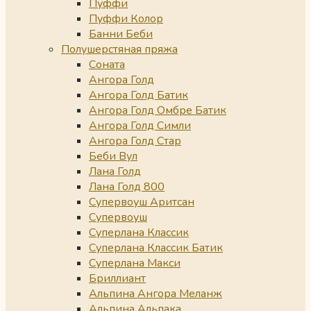
Пуффи
Пуффи Колор
Банни Беби
Полушерстяная пряжа
Соната
Ангора Голд
Ангора Голд Батик
Ангора Голд Омбре Батик
Ангора Голд Симли
Ангора Голд Стар
Беби Вул
Лана Голд
Лана Голд 800
Супервоуш Аритсан
Супервоуш
Суперлана Классик
Суперлана Классик Батик
Суперлана Макси
Бриллиант
Альпина Ангора Меланж
Альпина Альпака