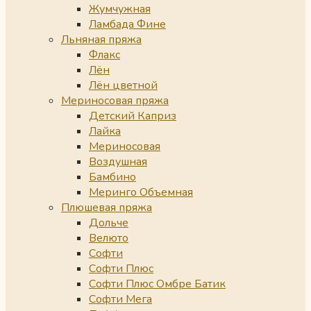
Жумчужная
Ламбада Фине
Льняная пряжа
Флакс
Лён
Лён цветной
Мериносовая пряжа
Детский Каприз
Лайка
Мериносовая
Воздушная
Бамбино
Меринго Объемная
Плюшевая пряжа
Дольче
Велюто
Софти
Софти Плюс
Софти Плюс Омбре Батик
Софти Мега