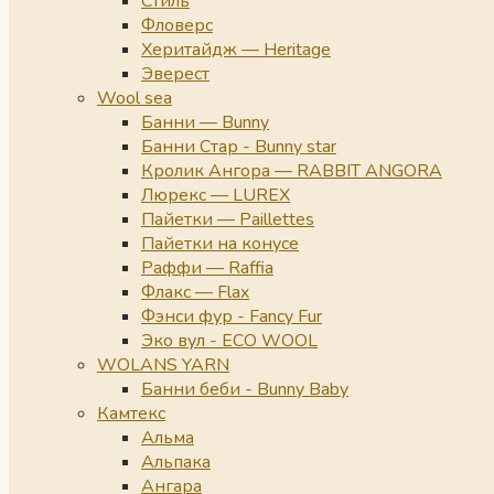
Стиль
Фловерс
Херитайдж — Heritage
Эверест
Wool sea
Банни — Bunny
Банни Стар - Bunny star
Кролик Ангора — RABBIT ANGORA
Люрекс — LUREX
Пайетки — Paillettes
Пайетки на конусе
Раффи — Raffia
Флакс — Flax
Фэнси фур - Fancy Fur
Эко вул - ECO WOOL
WOLANS YARN
Банни беби - Bunny Baby
Камтекс
Альма
Альпака
Ангара