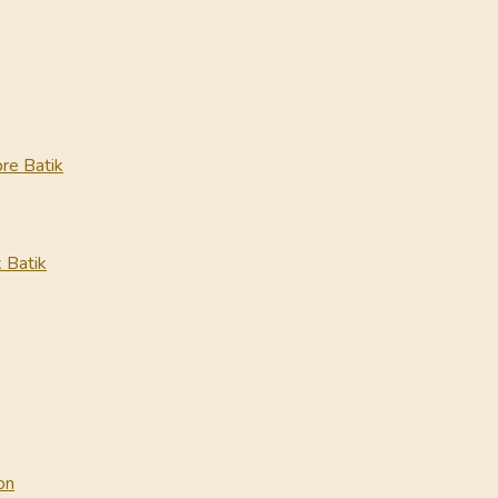
re Batik
 Batik
on