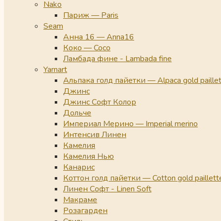
Nako
Париж — Paris
Seam
Анна 16 — Anna16
Коко — Coco
Ламбада фине - Lambada fine
Yarnart
Альпака голд пайетки — Alpaca gold paille
Джинс
Джинс Софт Колор
Дольче
Империал Мерино — Imperial merino
Интенсив Линен
Камелия
Камелия Нью
Канарис
Коттон голд пайетки — Cotton gold paillett
Линен Софт - Linen Soft
Макраме
Розагарден