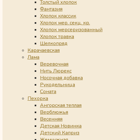
Толстый хлопок
Фантазия
Хлопок классик
Хлопок мер. секц. кр.
Хлопок мерсеризованный
Хлопок травка
Шелкопряд
Карачаевская
Лама
Веревочная
Нить Люрекс
Носочная добавка
Рукодельница
Соната
Пехорка
Ангорская теплая
Верблюжья
Весенняя
Детская Новинка
Детский Каприз
Жемчужная