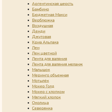
Аргентинская шерсть
Бамбино
Бюджетная Макси
Верблюжка
Воздушная
Денди
Джутовая
Криа Альпака
Лен
Лен цветной
Лента для валяния
Лента для валяния меланж
Малышок
Меринго объемная
Мотылёк
Мохер Голд
Мохер с хлопком
Мягкий хлопок
Околица
Северянка