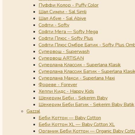
Пуффи Колор - Puffy Color
Шал Симли - Sal Simli
Шал Абие - Sal Abiye
Софти - Softy
Софти Мега — Softy Mega
Софти Плюс - Softy Plus
Софти Плюс Омбре Батик - Softy Plus Omb
Супервош - Superwash
Супервош ARTISAN
Суперлана Классик - Superlana Klasik
Суперлана Классик Батик - Superlana Klasik
Суперлана Макси - Superlana Maxi
Фореве - Forever
Хеппи Кидс - Happy Kids
Шекерим Беби - Sekerim Baby
Шекерим Беби Батик - Sekerim Baby Batik
Gazzal
Беби Коттон — Baby Cotton
Беби Коттон XL — Baby Cotton XL
Органик Беби Коттон — Organic Baby Cott