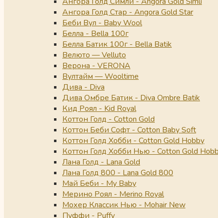
Ангора Голд Симли - Angora Gold Simli
Ангора Голд Стар - Angora Gold Star
Беби Вул - Baby Wool
Белла - Bella 100г
Белла Батик 100г - Bella Batik
Велюто — Velluto
Верона - VERONA
Вултайм — Wooltime
Дива - Diva
Дива Омбре Батик - Diva Ombre Batik
Кид Роял - Kid Royal
Коттон Голд - Cotton Gold
Коттон Беби Софт - Cotton Baby Soft
Коттон Голд Хобби - Cotton Gold Hobby
Коттон Голд Хобби Нью - Cotton Gold Hob
Лана Голд - Lana Gold
Лана Голд 800 - Lana Gold 800
Май Беби - My Baby
Мерино Роял - Merino Royal
Мохер Классик Нью - Mohair New
Пуффи - Puffy