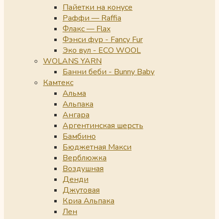
Пайетки на конусе
Раффи — Raffia
Флакс — Flax
Фэнси фур - Fancy Fur
Эко вул - ECO WOOL
WOLANS YARN
Банни беби - Bunny Baby
Камтекс
Альма
Альпака
Ангара
Аргентинская шерсть
Бамбино
Бюджетная Макси
Верблюжка
Воздушная
Денди
Джутовая
Криа Альпака
Лен