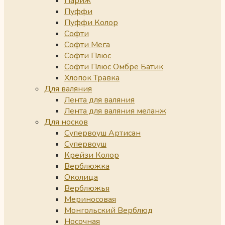
Париж
Пуффи
Пуффи Колор
Софти
Софти Мега
Софти Плюс
Софти Плюс Омбре Батик
Хлопок Травка
Для валяния
Лента для валяния
Лента для валяния меланж
Для носков
Супервоуш Артисан
Супервоуш
Крейзи Колор
Верблюжка
Околица
Верблюжья
Мериносовая
Монгольский Верблюд
Носочная