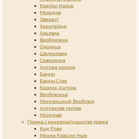
Крейзи Колор
Мелодия
Эверест
Херитайдж
Альпака
Верблюжка
Околица
Шелкопряд
Северянка
Ангора кролик
Банни
Банни Стар
Кролик Ангора
Верблюжья
Монгольский Верблюд
Ангорская теплая
Носочная
Пряжа с мохером/пушистая пряжа
Кид Роял
Мохер Классик Нью