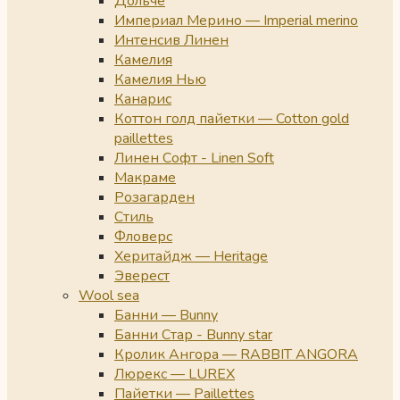
Дольче
Империал Мерино — Imperial merino
Интенсив Линен
Камелия
Камелия Нью
Канарис
Коттон голд пайетки — Cotton gold
paillettes
Линен Софт - Linen Soft
Макраме
Розагарден
Стиль
Фловерс
Херитайдж — Heritage
Эверест
Wool sea
Банни — Bunny
Банни Стар - Bunny star
Кролик Ангора — RABBIT ANGORA
Люрекс — LUREX
Пайетки — Paillettes