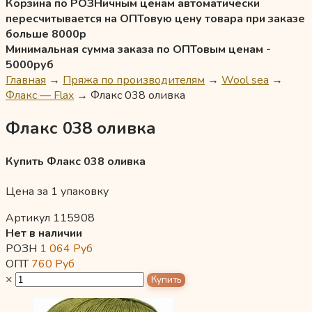
Корзина по РОЗНичным ценам автоматически
пересчитывается на ОПТовую цену товара при заказе
больше 8000р
Минимальная сумма заказа по ОПТовым ценам -
5000руб
Главная
→
Пряжа по производителям
→
Wool sea
→
Флакс — Flax
→
Флакс 038 оливка
Флакс 038 оливка
Купить Флакс 038 оливка
Цена за 1 упаковку
Артикул 115908
Нет в наличии
РОЗН
1 064
Руб
ОПТ
760
Руб
×