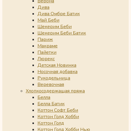
Верона
Дива
Дива Омбре Батик
Май Беби
Шекерим Беби
Шекерим Беби Батик
Париж
Макраме
Пайетки
Люрекс
Детская Новинка
Носочная добавка
Рукодельница
Веревочная
Хлопкосодержащая пряжа
Белла
Белла Батик
Коттон Софт Беби
Коттон Голд Хобби
Коттон Голд
Коттон Голд Хобби Нью