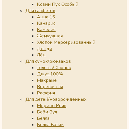
Козий Пух Особый
Для салфеток
Анна 16
Канарис
Камелия
Жемчужная
Хлопок Мерсеризованный
Денди
Лён
Для сумок/рюкзаков
Толстый Хлопок
Джут 100%
Макраме
Веревочная
Раффия
Для детей/новорожденных
Мерино Роял
Беби Вул
Белла
Белла Батик