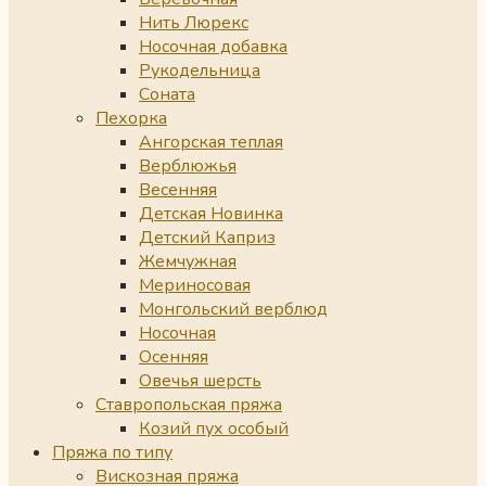
Нить Люрекс
Носочная добавка
Рукодельница
Соната
Пехорка
Ангорская теплая
Верблюжья
Весенняя
Детская Новинка
Детский Каприз
Жемчужная
Мериносовая
Монгольский верблюд
Носочная
Осенняя
Овечья шерсть
Ставропольская пряжа
Козий пух особый
Пряжа по типу
Вискозная пряжа