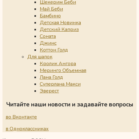
Шекерим Беби
Май Беби
Бамбино
Детская Новинка
Детский Каприз
Соната
Джинс
Коттон Голд
Для шапок
Кролик Ангора
Меринго Объемная
Лана Голд
Суперлана Макси
Эверест
Читайте наши новости и задавайте вопросы
во Вконтакте
в Одноклассниках