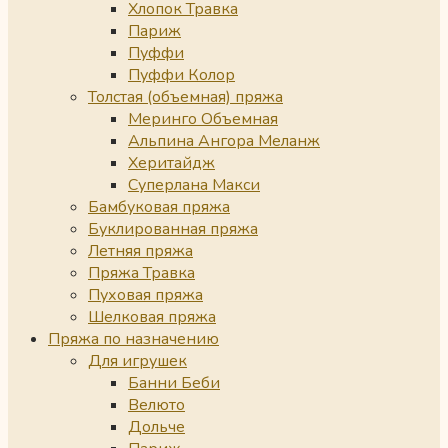
Хлопок Травка
Париж
Пуффи
Пуффи Колор
Толстая (объемная) пряжа
Меринго Объемная
Альпина Ангора Меланж
Херитайдж
Суперлана Макси
Бамбуковая пряжа
Буклированная пряжа
Летняя пряжа
Пряжа Травка
Пуховая пряжа
Шелковая пряжа
Пряжа по назначению
Для игрушек
Банни Беби
Велюто
Дольче