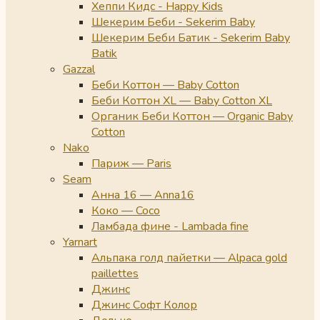
Хеппи Кидс - Happy Kids
Шекерим Беби - Sekerim Baby
Шекерим Беби Батик - Sekerim Baby
Batik
Gazzal
Беби Коттон — Baby Cotton
Беби Коттон XL — Baby Cotton XL
Органик Беби Коттон — Organic Baby
Cotton
Nako
Париж — Paris
Seam
Анна 16 — Anna16
Коко — Coco
Ламбада фине - Lambada fine
Yarnart
Альпака голд пайетки — Alpaca gold
paillettes
Джинс
Джинс Софт Колор