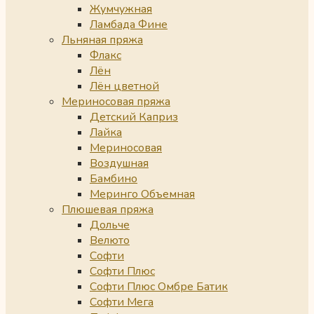
Жумчужная
Ламбада Фине
Льняная пряжа
Флакс
Лён
Лён цветной
Мериносовая пряжа
Детский Каприз
Лайка
Мериносовая
Воздушная
Бамбино
Меринго Объемная
Плюшевая пряжа
Дольче
Велюто
Софти
Софти Плюс
Софти Плюс Омбре Батик
Софти Мега