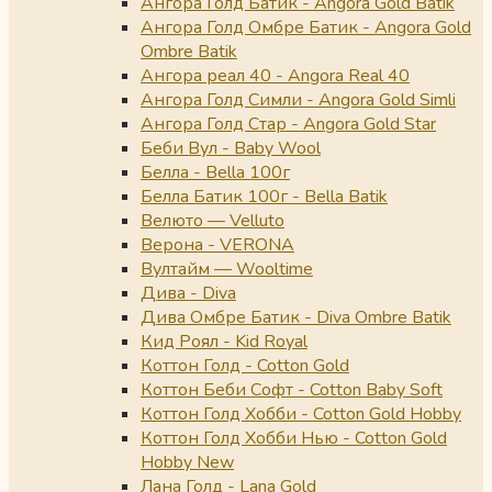
Ангора Голд Батик - Angora Gold Batik
Ангора Голд Омбре Батик - Angora Gold
Ombre Batik
Ангора реал 40 - Angora Real 40
Ангора Голд Симли - Angora Gold Simli
Ангора Голд Стар - Angora Gold Star
Беби Вул - Baby Wool
Белла - Bella 100г
Белла Батик 100г - Bella Batik
Велюто — Velluto
Верона - VERONA
Вултайм — Wooltime
Дива - Diva
Дива Омбре Батик - Diva Ombre Batik
Кид Роял - Kid Royal
Коттон Голд - Cotton Gold
Коттон Беби Софт - Cotton Baby Soft
Коттон Голд Хобби - Cotton Gold Hobby
Коттон Голд Хобби Нью - Cotton Gold
Hobby New
Лана Голд - Lana Gold