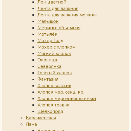
Лен цветной
Лента для валяния
Лента для валяния меланж
Малышок
Меринго объемная
Мотылёк
Мохер Голд
Мохер с хлопком
Мягкий хлопок
Околица
Северянка
Толстый хлопок
Фантазия
Хлопок классик
Хлопок мер. секц. кр.
Хлопок мерсеризованный
Хлопок травка
Шелкопряд
Карачаевская
Лама
Веревочная