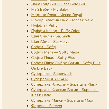
Лана Голд 800 - Lana Gold 800
Май Беби - My Baby
Мерино Роял - Merino Royal
Мохер Классик Нью - Mohair New
Пуффи - Puffy
Пуффи Колор - Puffy Color
Шал Симли - Sal Simli
Шал Абие - Sal Abiye
Софти - Softy
Софти Мега — Softy Mega
Софти Плюс - Softy Plus
Софти Плюс Омбре Батик - Softy Plus
Ombre Batik
Супервош - Superwash
Супервош ARTISAN
Суперлана Классик - Superlana Klasik
Суперлана Классик Батик - Superlana
Klasik Batik
Суперлана Макси - Superlana Maxi
Фореве - Forever