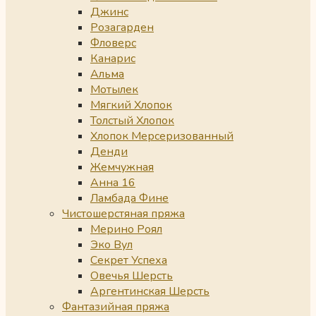
Джинс
Розагарден
Фловерс
Канарис
Альма
Мотылек
Мягкий Хлопок
Толстый Хлопок
Хлопок Мерсеризованный
Денди
Жемчужная
Анна 16
Ламбада Фине
Чистошерстяная пряжа
Мерино Роял
Эко Вул
Секрет Успеха
Овечья Шерсть
Аргентинская Шерсть
Фантазийная пряжа