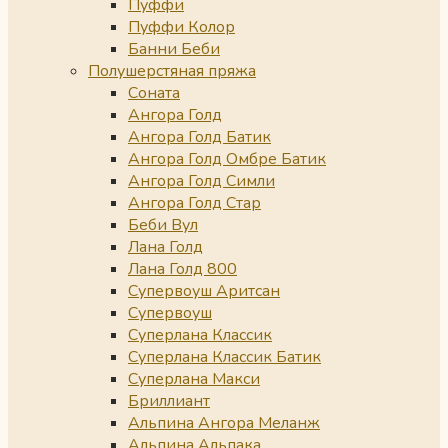
Пуффи
Пуффи Колор
Банни Беби
Полушерстяная пряжа
Соната
Ангора Голд
Ангора Голд Батик
Ангора Голд Омбре Батик
Ангора Голд Симли
Ангора Голд Стар
Беби Вул
Лана Голд
Лана Голд 800
Супервоуш Аритсан
Супервоуш
Суперлана Классик
Суперлана Классик Батик
Суперлана Макси
Бриллиант
Альпина Ангора Меланж
Альпина Альпака