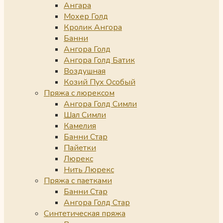
Ангара
Мохер Голд
Кролик Ангора
Банни
Ангора Голд
Ангора Голд Батик
Воздушная
Козий Пух Особый
Пряжа с люрексом
Ангора Голд Симли
Шал Симли
Камелия
Банни Стар
Пайетки
Люрекс
Нить Люрекс
Пряжа с паетками
Банни Стар
Ангора Голд Стар
Синтетическая пряжа