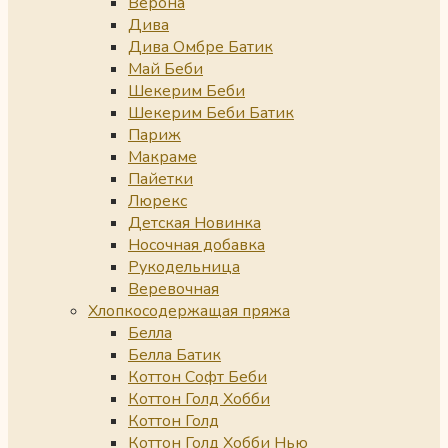
Верона
Дива
Дива Омбре Батик
Май Беби
Шекерим Беби
Шекерим Беби Батик
Париж
Макраме
Пайетки
Люрекс
Детская Новинка
Носочная добавка
Рукодельница
Веревочная
Хлопкосодержащая пряжа
Белла
Белла Батик
Коттон Софт Беби
Коттон Голд Хобби
Коттон Голд
Коттон Голд Хобби Нью