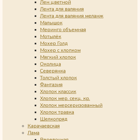
Лен цветной
Лента для валяния
Лента для валяния меланж
Малышок
Меринго объемная
Мотылёк
Мохер Голд
Мохер с хлопком
Мягкий хлопок
Околица
Северянка
Толстый хлопок
Фантазия
Хлопок классик
Хлопок мер. секц. кр.
Хлопок мерсеризованный
Хлопок травка
Шелкопряд
Карачаевская
Лама
Веревочная