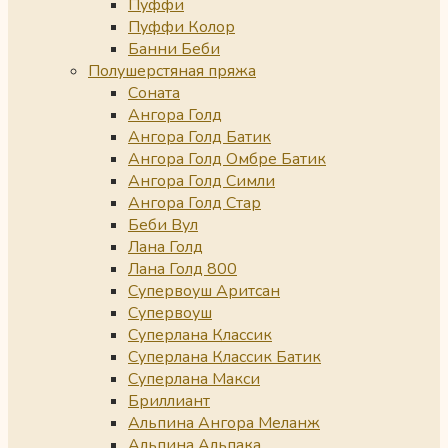
Пуффи
Пуффи Колор
Банни Беби
Полушерстяная пряжа
Соната
Ангора Голд
Ангора Голд Батик
Ангора Голд Омбре Батик
Ангора Голд Симли
Ангора Голд Стар
Беби Вул
Лана Голд
Лана Голд 800
Супервоуш Аритсан
Супервоуш
Суперлана Классик
Суперлана Классик Батик
Суперлана Макси
Бриллиант
Альпина Ангора Меланж
Альпина Альпака