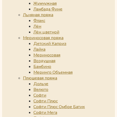
Жумчужная
Ламбада Фине
Льняная пряжа
Флакс
Лён
Лён цветной
Мериносовая пряжа
Детский Каприз
Лайка
Мериносовая
Воздушная
Бамбино
Меринго Объемная
Плюшевая пряжа
Дольче
Велюто
Софти
Софти Плюс
Софти Плюс Омбре Батик
Софти Мега