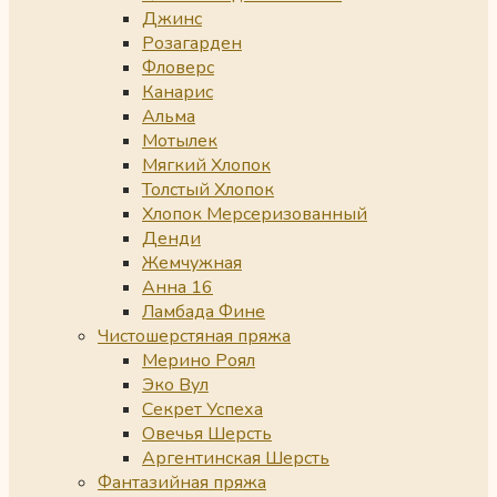
Джинс
Розагарден
Фловерс
Канарис
Альма
Мотылек
Мягкий Хлопок
Толстый Хлопок
Хлопок Мерсеризованный
Денди
Жемчужная
Анна 16
Ламбада Фине
Чистошерстяная пряжа
Мерино Роял
Эко Вул
Секрет Успеха
Овечья Шерсть
Аргентинская Шерсть
Фантазийная пряжа