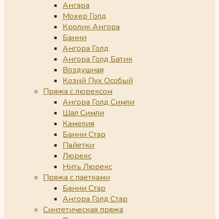
Ангара
Мохер Голд
Кролик Ангора
Банни
Ангора Голд
Ангора Голд Батик
Воздушная
Козий Пух Особый
Пряжа с люрексом
Ангора Голд Симли
Шал Симли
Камелия
Банни Стар
Пайетки
Люрекс
Нить Люрекс
Пряжа с паетками
Банни Стар
Ангора Голд Стар
Синтетическая пряжа