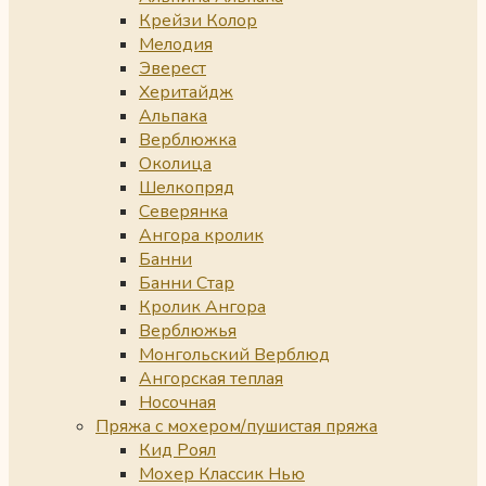
Крейзи Колор
Мелодия
Эверест
Херитайдж
Альпака
Верблюжка
Околица
Шелкопряд
Северянка
Ангора кролик
Банни
Банни Стар
Кролик Ангора
Верблюжья
Монгольский Верблюд
Ангорская теплая
Носочная
Пряжа с мохером/пушистая пряжа
Кид Роял
Мохер Классик Нью