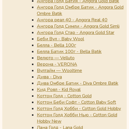
Ангора Голд Батик - Angora Gold Batik
Ангора Голд Омбре Батик - Angora Gold
Ombre Batik
Ангора реал 40 - Angora Real 40
Ангора Голд Симли - Angora Gold Simli
Ангора Голд Стар - Angora Gold Star
Беби Вул - Baby Wool
Белла - Bella 100г
Белла Батик 100г - Bella Batik
Велюто — Velluto
Верона - VERONA
Вултайм — Wooltime
Дива - Diva
Дива Омбре Батик - Diva Ombre Batik
Кид Роял - Kid Royal
Коттон Голд - Cotton Gold
Коттон Беби Софт - Cotton Baby Soft
Коттон Голд Хобби - Cotton Gold Hobby
Коттон Голд Хобби Нью - Cotton Gold
Hobby New
Лана Голд - Lana Gold