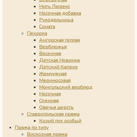
Нить Люрекс
Носочная добавка
Рукодельница
Соната
Пехорка
Ангорская теплая
Верблюжья
Весенняя
Детская Новинка
Детский Каприз
Жемчужная
Мериносовая
Монгольский верблюд
Носочная
Осенняя
Овечья шерсть
Ставропольская пряжа
Козий пух особый
Пряжа по типу
Вискозная пряжа