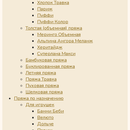
Хлопок Травка
Париж
Пуффи
Пуффи Колор
Толстая (объемная) пряжа
Меринго Объемная
Альпина Ангора Меланж
Херитайдж
Суперлана Макси
Бамбуковая пряжа
Буклированная пряжа
Летняя пряжа
Пряжа Травка
Пуховая пряжа
Шелковая пряжа
Пряжа по назначению
Для игрушек
Банни Беби
Велюто
Дольче