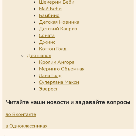
Шекерим Беби
Май Беби
Бамбино
Детская Новинка
Детский Каприз
Соната
Джинс
Коттон Голд
Для шапок
Кролик Ангора
Меринго Объемная
Лана Голд
Суперлана Макси
Эверест
Читайте наши новости и задавайте вопросы
во Вконтакте
в Одноклассниках