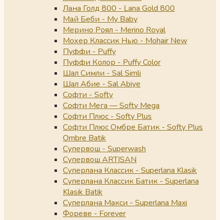
Лана Голд 800 - Lana Gold 800
Май Беби - My Baby
Мерино Роял - Merino Royal
Мохер Классик Нью - Mohair New
Пуффи - Puffy
Пуффи Колор - Puffy Color
Шал Симли - Sal Simli
Шал Абие - Sal Abiye
Софти - Softy
Софти Мега — Softy Mega
Софти Плюс - Softy Plus
Софти Плюс Омбре Батик - Softy Plus
Ombre Batik
Супервош - Superwash
Супервош ARTISAN
Суперлана Классик - Superlana Klasik
Суперлана Классик Батик - Superlana
Klasik Batik
Суперлана Макси - Superlana Maxi
Фореве - Forever