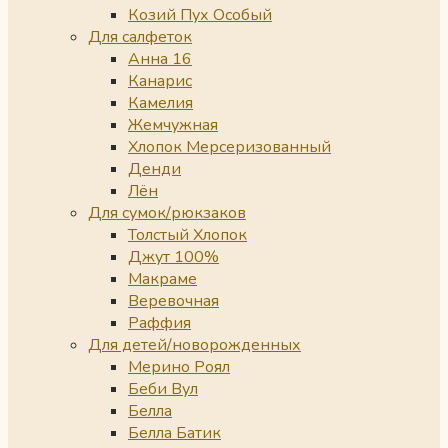
Козий Пух Особый
Для салфеток
Анна 16
Канарис
Камелия
Жемчужная
Хлопок Мерсеризованный
Денди
Лён
Для сумок/рюкзаков
Толстый Хлопок
Джут 100%
Макраме
Веревочная
Раффия
Для детей/новорожденных
Мерино Роял
Беби Вул
Белла
Белла Батик