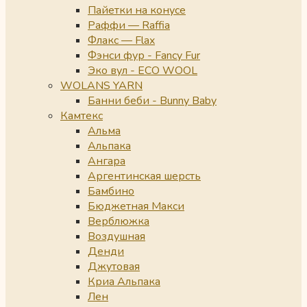
Пайетки на конусе
Раффи — Raffia
Флакс — Flax
Фэнси фур - Fancy Fur
Эко вул - ECO WOOL
WOLANS YARN
Банни беби - Bunny Baby
Камтекс
Альма
Альпака
Ангара
Аргентинская шерсть
Бамбино
Бюджетная Макси
Верблюжка
Воздушная
Денди
Джутовая
Криа Альпака
Лен