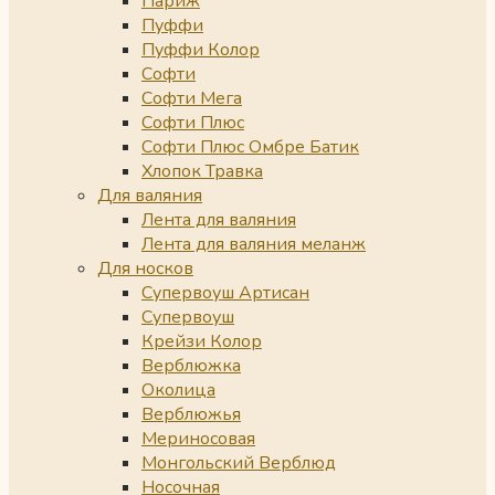
Париж
Пуффи
Пуффи Колор
Софти
Софти Мега
Софти Плюс
Софти Плюс Омбре Батик
Хлопок Травка
Для валяния
Лента для валяния
Лента для валяния меланж
Для носков
Супервоуш Артисан
Супервоуш
Крейзи Колор
Верблюжка
Околица
Верблюжья
Мериносовая
Монгольский Верблюд
Носочная