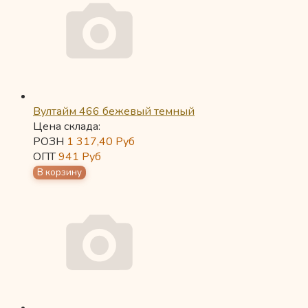
Вултайм 466 бежевый темный
Цена склада:
РОЗН
1 317,40
Руб
ОПТ
941
Руб