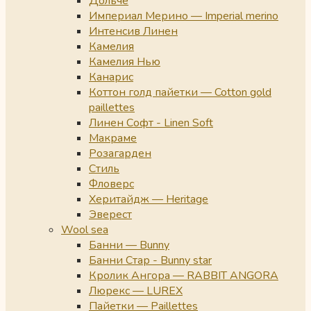
Дольче
Империал Мерино — Imperial merino
Интенсив Линен
Камелия
Камелия Нью
Канарис
Коттон голд пайетки — Cotton gold
paillettes
Линен Софт - Linen Soft
Макраме
Розагарден
Стиль
Фловерс
Херитайдж — Heritage
Эверест
Wool sea
Банни — Bunny
Банни Стар - Bunny star
Кролик Ангора — RABBIT ANGORA
Люрекс — LUREX
Пайетки — Paillettes