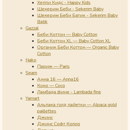
Хеппи Кидс - Happy Kids
Шекерим Беби - Sekerim Baby
Шекерим Беби Батик - Sekerim Baby
Batik
Gazzal
Беби Коттон — Baby Cotton
Беби Коттон XL — Baby Cotton XL
Органик Беби Коттон — Organic Baby
Cotton
Nako
Париж — Paris
Seam
Анна 16 — Anna16
Коко — Coco
Ламбада фине - Lambada fine
Yarnart
Альпака голд пайетки — Alpaca gold
paillettes
Джинс
Джинс Софт Колор