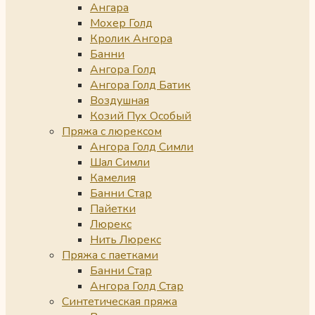
Ангара
Мохер Голд
Кролик Ангора
Банни
Ангора Голд
Ангора Голд Батик
Воздушная
Козий Пух Особый
Пряжа с люрексом
Ангора Голд Симли
Шал Симли
Камелия
Банни Стар
Пайетки
Люрекс
Нить Люрекс
Пряжа с паетками
Банни Стар
Ангора Голд Стар
Синтетическая пряжа