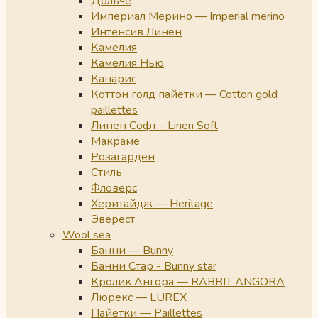
Дольче
Империал Мерино — Imperial merino
Интенсив Линен
Камелия
Камелия Нью
Канарис
Коттон голд пайетки — Cotton gold
paillettes
Линен Софт - Linen Soft
Макраме
Розагарден
Стиль
Фловерс
Херитайдж — Heritage
Эверест
Wool sea
Банни — Bunny
Банни Стар - Bunny star
Кролик Ангора — RABBIT ANGORA
Люрекс — LUREX
Пайетки — Paillettes