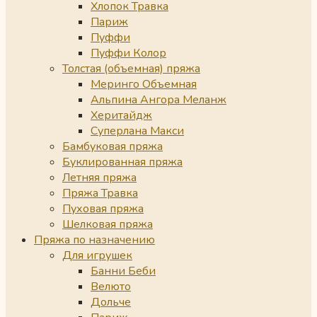
Хлопок Травка
Париж
Пуффи
Пуффи Колор
Толстая (объемная) пряжа
Меринго Объемная
Альпина Ангора Меланж
Херитайдж
Суперлана Макси
Бамбуковая пряжа
Буклированная пряжа
Летняя пряжа
Пряжа Травка
Пуховая пряжа
Шелковая пряжа
Пряжа по назначению
Для игрушек
Банни Беби
Велюто
Дольче