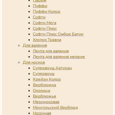
Париж
Пуффи
Пуффи Колор
Софти
Софти Мега
Софти Плюс
Софти Плюс Омбре Батик
Хлопок Травка
Для валяния
Лента для валяния
Лента для валяния меланж
Для носков
Супервоуш Артисан
Супервоуш
Крейзи Колор
Верблюжка
Околица
Верблюжья
Мериносовая
Монгольский Верблюд
Носочная