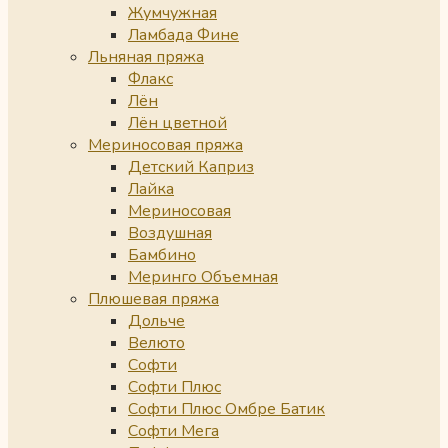
Жумчужная
Ламбада Фине
Льняная пряжа
Флакс
Лён
Лён цветной
Мериносовая пряжа
Детский Каприз
Лайка
Мериносовая
Воздушная
Бамбино
Меринго Объемная
Плюшевая пряжа
Дольче
Велюто
Софти
Софти Плюс
Софти Плюс Омбре Батик
Софти Мега