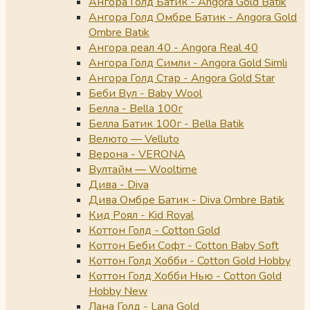
Ангора Голд Батик - Angora Gold Batik
Ангора Голд Омбре Батик - Angora Gold
Ombre Batik
Ангора реал 40 - Angora Real 40
Ангора Голд Симли - Angora Gold Simli
Ангора Голд Стар - Angora Gold Star
Беби Вул - Baby Wool
Белла - Bella 100г
Белла Батик 100г - Bella Batik
Велюто — Velluto
Верона - VERONA
Вултайм — Wooltime
Дива - Diva
Дива Омбре Батик - Diva Ombre Batik
Кид Роял - Kid Royal
Коттон Голд - Cotton Gold
Коттон Беби Софт - Cotton Baby Soft
Коттон Голд Хобби - Cotton Gold Hobby
Коттон Голд Хобби Нью - Cotton Gold
Hobby New
Лана Голд - Lana Gold