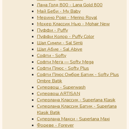
Лана Голд 800 - Lana Gold 800
Май Беби - My Baby
Мерино Роял - Merino Royal
Мохер Классик Нью - Mohair New
Пуффи - Puffy
Пуффи Колор - Puffy Color
Шал Симли - Sal Simli
Шал Абие - Sal Abiye
Софти - Softy
Софти Мега — Softy Mega
Софти Плюс - Softy Plus
Софти Плюс Омбре Батик - Softy Plus
Ombre Batik
Супервош - Superwash
Супервош ARTISAN
Суперлана Классик - Superlana Klasik
Суперлана Классик Батик - Superlana
Klasik Batik
Суперлана Макси - Superlana Maxi
Фореве - Forever