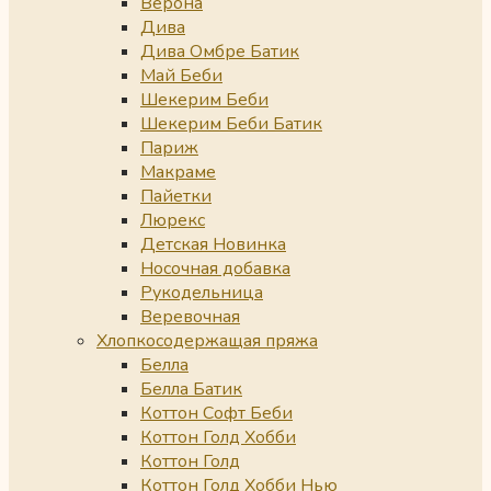
Верона
Дива
Дива Омбре Батик
Май Беби
Шекерим Беби
Шекерим Беби Батик
Париж
Макраме
Пайетки
Люрекс
Детская Новинка
Носочная добавка
Рукодельница
Веревочная
Хлопкосодержащая пряжа
Белла
Белла Батик
Коттон Софт Беби
Коттон Голд Хобби
Коттон Голд
Коттон Голд Хобби Нью