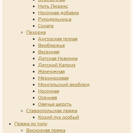
Нить Люрекс
Носочная добавка
Рукодельница
Соната
Пехорка
Ангорская теплая
Верблюжья
Весенняя
Детская Новинка
Детский Каприз
Жемчужная
Мериносовая
Монгольский верблюд
Носочная
Осенняя
Овечья шерсть
Ставропольская пряжа
Козий пух особый
Пряжа по типу
Вискозная пряжа