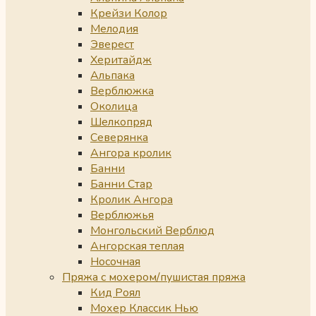
Крейзи Колор
Мелодия
Эверест
Херитайдж
Альпака
Верблюжка
Околица
Шелкопряд
Северянка
Ангора кролик
Банни
Банни Стар
Кролик Ангора
Верблюжья
Монгольский Верблюд
Ангорская теплая
Носочная
Пряжа с мохером/пушистая пряжа
Кид Роял
Мохер Классик Нью