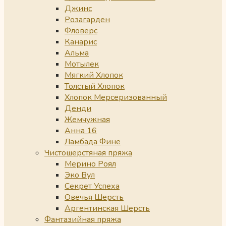
Джинс
Розагарден
Фловерс
Канарис
Альма
Мотылек
Мягкий Хлопок
Толстый Хлопок
Хлопок Мерсеризованный
Денди
Жемчужная
Анна 16
Ламбада Фине
Чистошерстяная пряжа
Мерино Роял
Эко Вул
Секрет Успеха
Овечья Шерсть
Аргентинская Шерсть
Фантазийная пряжа