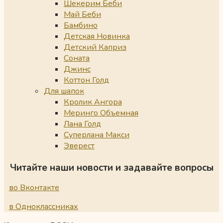
Шекерим Беби
Май Беби
Бамбино
Детская Новинка
Детский Каприз
Соната
Джинс
Коттон Голд
Для шапок
Кролик Ангора
Меринго Объемная
Лана Голд
Суперлана Макси
Эверест
Читайте наши новости и задавайте вопросы
во Вконтакте
в Одноклассниках