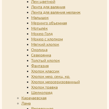
Лен цветной
Лента для валяния
Лента для валяния меланж
Малышок
Меринго объемная
Мотылёк
Мохер Голд
Мохер с хлопком
Мягкий хлопок
Околица
Северянка
Толстый хлопок
Фантазия
Хлопок классик
Хлопок мер. секц. кр.
Хлопок мерсеризованный
Хлопок травка
Шелкопряд
Карачаевская
Лама
Веревочная