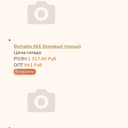
Вултайм 466 бежевый темный
Цена склада:
РОЗН
1 317,40
Руб
ОПТ
941
Руб