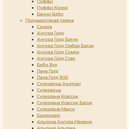
Пуффи
Пуффи Колор
Банни Беби
Полушерстяная пряжа
Соната
Ангора Голд
Ангора Голд Батик
Ангора Голд Омбре Батик
Ангора Голд Симли
Ангора Голд Стар
Беби Вул
Лана Голд
Лана Голд 800
Супервоуш Аритсан
Супервоуш
Суперлана Классик
Суперлана Классик Батик
Суперлана Макси
Бриллиант
Альпина Ангора Меланж
Альпина Альпака