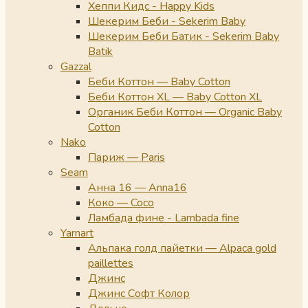
Хеппи Кидс - Happy Kids
Шекерим Беби - Sekerim Baby
Шекерим Беби Батик - Sekerim Baby
Batik
Gazzal
Беби Коттон — Baby Cotton
Беби Коттон XL — Baby Cotton XL
Органик Беби Коттон — Organic Baby
Cotton
Nako
Париж — Paris
Seam
Анна 16 — Anna16
Коко — Coco
Ламбада фине - Lambada fine
Yarnart
Альпака голд пайетки — Alpaca gold
paillettes
Джинс
Джинс Софт Колор