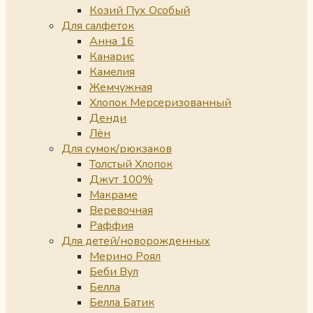
Козий Пух Особый
Для салфеток
Анна 16
Канарис
Камелия
Жемчужная
Хлопок Мерсеризованный
Денди
Лён
Для сумок/рюкзаков
Толстый Хлопок
Джут 100%
Макраме
Веревочная
Раффия
Для детей/новорожденных
Мерино Роял
Беби Вул
Белла
Белла Батик