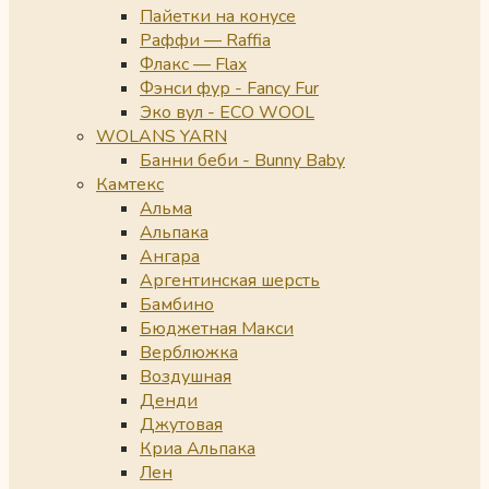
Пайетки на конусе
Раффи — Raffia
Флакс — Flax
Фэнси фур - Fancy Fur
Эко вул - ECO WOOL
WOLANS YARN
Банни беби - Bunny Baby
Камтекс
Альма
Альпака
Ангара
Аргентинская шерсть
Бамбино
Бюджетная Макси
Верблюжка
Воздушная
Денди
Джутовая
Криа Альпака
Лен