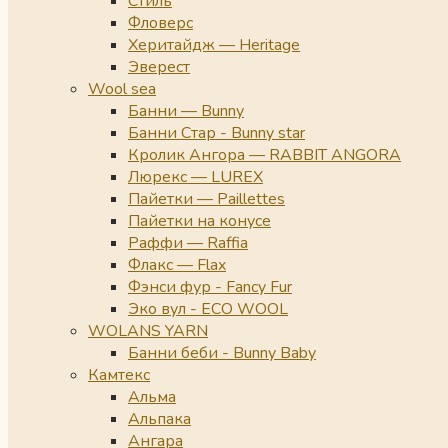
Стиль
Фловерс
Херитайдж — Heritage
Эверест
Wool sea
Банни — Bunny
Банни Стар - Bunny star
Кролик Ангора — RABBIT ANGORA
Люрекс — LUREX
Пайетки — Paillettes
Пайетки на конусе
Раффи — Raffia
Флакс — Flax
Фэнси фур - Fancy Fur
Эко вул - ECO WOOL
WOLANS YARN
Банни беби - Bunny Baby
Камтекс
Альма
Альпака
Ангара