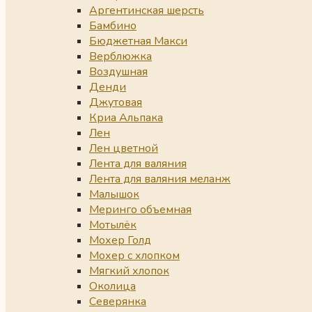
Аргентинская шерсть
Бамбино
Бюджетная Макси
Верблюжка
Воздушная
Денди
Джутовая
Криа Альпака
Лен
Лен цветной
Лента для валяния
Лента для валяния меланж
Малышок
Меринго объемная
Мотылёк
Мохер Голд
Мохер с хлопком
Мягкий хлопок
Околица
Северянка