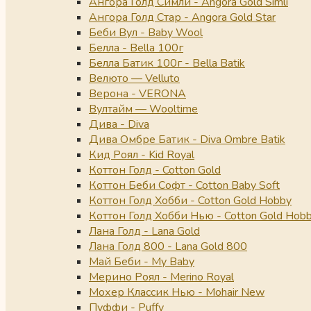
Ангора Голд Симли - Angora Gold Simli
Ангора Голд Стар - Angora Gold Star
Беби Вул - Baby Wool
Белла - Bella 100г
Белла Батик 100г - Bella Batik
Велюто — Velluto
Верона - VERONA
Вултайм — Wooltime
Дива - Diva
Дива Омбре Батик - Diva Ombre Batik
Кид Роял - Kid Royal
Коттон Голд - Cotton Gold
Коттон Беби Софт - Cotton Baby Soft
Коттон Голд Хобби - Cotton Gold Hobby
Коттон Голд Хобби Нью - Cotton Gold Hob
Лана Голд - Lana Gold
Лана Голд 800 - Lana Gold 800
Май Беби - My Baby
Мерино Роял - Merino Royal
Мохер Классик Нью - Mohair New
Пуффи - Puffy