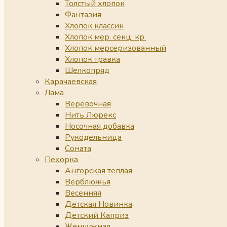
Толстый хлопок
Фантазия
Хлопок классик
Хлопок мер. секц. кр.
Хлопок мерсеризованный
Хлопок травка
Шелкопряд
Карачаевская
Лама
Веревочная
Нить Люрекс
Носочная добавка
Рукодельница
Соната
Пехорка
Ангорская теплая
Верблюжья
Весенняя
Детская Новинка
Детский Каприз
Жемчужная