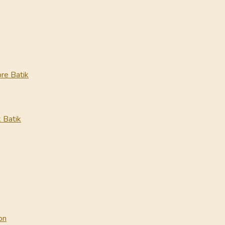
re Batik
 Batik
on