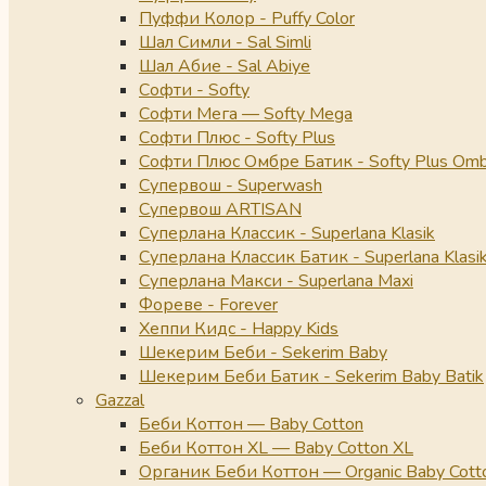
Пуффи Колор - Puffy Color
Шал Симли - Sal Simli
Шал Абие - Sal Abiye
Софти - Softy
Софти Мега — Softy Mega
Софти Плюс - Softy Plus
Софти Плюс Омбре Батик - Softy Plus Omb
Супервош - Superwash
Супервош ARTISAN
Суперлана Классик - Superlana Klasik
Суперлана Классик Батик - Superlana Klasik
Суперлана Макси - Superlana Maxi
Фореве - Forever
Хеппи Кидс - Happy Kids
Шекерим Беби - Sekerim Baby
Шекерим Беби Батик - Sekerim Baby Batik
Gazzal
Беби Коттон — Baby Cotton
Беби Коттон XL — Baby Cotton XL
Органик Беби Коттон — Organic Baby Cott