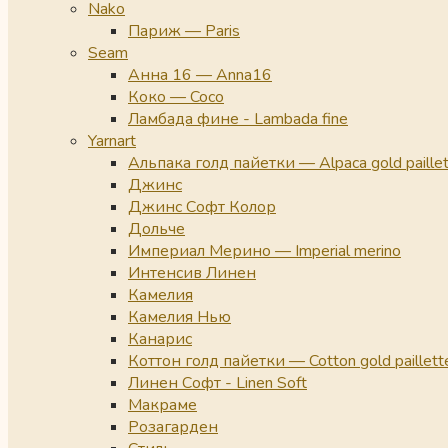
Nako
Париж — Paris
Seam
Анна 16 — Anna16
Коко — Coco
Ламбада фине - Lambada fine
Yarnart
Альпака голд пайетки — Alpaca gold paille
Джинс
Джинс Софт Колор
Дольче
Империал Мерино — Imperial merino
Интенсив Линен
Камелия
Камелия Нью
Канарис
Коттон голд пайетки — Cotton gold paillett
Линен Софт - Linen Soft
Макраме
Розагарден