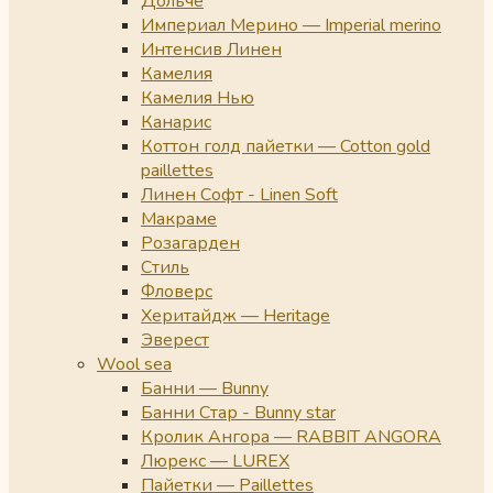
Дольче
Империал Мерино — Imperial merino
Интенсив Линен
Камелия
Камелия Нью
Канарис
Коттон голд пайетки — Cotton gold
paillettes
Линен Софт - Linen Soft
Макраме
Розагарден
Стиль
Фловерс
Херитайдж — Heritage
Эверест
Wool sea
Банни — Bunny
Банни Стар - Bunny star
Кролик Ангора — RABBIT ANGORA
Люрекс — LUREX
Пайетки — Paillettes