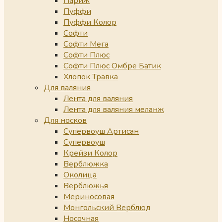
Париж
Пуффи
Пуффи Колор
Софти
Софти Мега
Софти Плюс
Софти Плюс Омбре Батик
Хлопок Травка
Для валяния
Лента для валяния
Лента для валяния меланж
Для носков
Супервоуш Артисан
Супервоуш
Крейзи Колор
Верблюжка
Околица
Верблюжья
Мериносовая
Монгольский Верблюд
Носочная