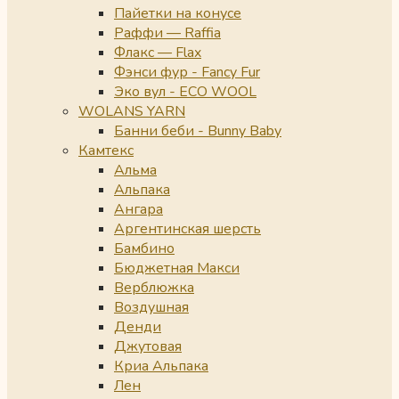
Пайетки на конусе
Раффи — Raffia
Флакс — Flax
Фэнси фур - Fancy Fur
Эко вул - ECO WOOL
WOLANS YARN
Банни беби - Bunny Baby
Камтекс
Альма
Альпака
Ангара
Аргентинская шерсть
Бамбино
Бюджетная Макси
Верблюжка
Воздушная
Денди
Джутовая
Криа Альпака
Лен