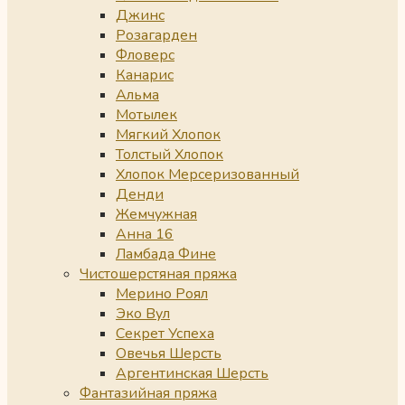
Джинс
Розагарден
Фловерс
Канарис
Альма
Мотылек
Мягкий Хлопок
Толстый Хлопок
Хлопок Мерсеризованный
Денди
Жемчужная
Анна 16
Ламбада Фине
Чистошерстяная пряжа
Мерино Роял
Эко Вул
Секрет Успеха
Овечья Шерсть
Аргентинская Шерсть
Фантазийная пряжа