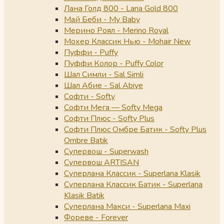
Лана Голд 800 - Lana Gold 800
Май Беби - My Baby
Мерино Роял - Merino Royal
Мохер Классик Нью - Mohair New
Пуффи - Puffy
Пуффи Колор - Puffy Color
Шал Симли - Sal Simli
Шал Абие - Sal Abiye
Софти - Softy
Софти Мега — Softy Mega
Софти Плюс - Softy Plus
Софти Плюс Омбре Батик - Softy Plus
Ombre Batik
Супервош - Superwash
Супервош ARTISAN
Суперлана Классик - Superlana Klasik
Суперлана Классик Батик - Superlana
Klasik Batik
Суперлана Макси - Superlana Maxi
Фореве - Forever