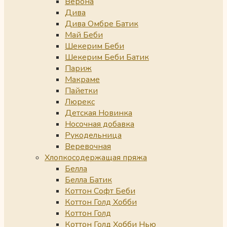
Верона
Дива
Дива Омбре Батик
Май Беби
Шекерим Беби
Шекерим Беби Батик
Париж
Макраме
Пайетки
Люрекс
Детская Новинка
Носочная добавка
Рукодельница
Веревочная
Хлопкосодержащая пряжа
Белла
Белла Батик
Коттон Софт Беби
Коттон Голд Хобби
Коттон Голд
Коттон Голд Хобби Нью