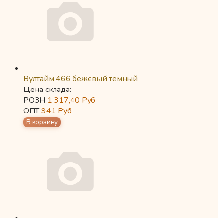
Вултайм 466 бежевый темный
Цена склада:
РОЗН
1 317,40
Руб
ОПТ
941
Руб