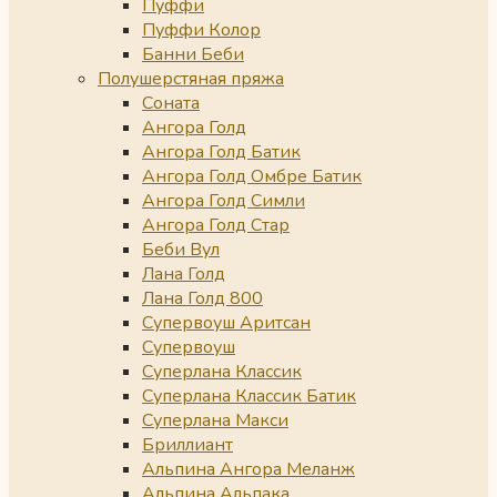
Пуффи
Пуффи Колор
Банни Беби
Полушерстяная пряжа
Соната
Ангора Голд
Ангора Голд Батик
Ангора Голд Омбре Батик
Ангора Голд Симли
Ангора Голд Стар
Беби Вул
Лана Голд
Лана Голд 800
Супервоуш Аритсан
Супервоуш
Суперлана Классик
Суперлана Классик Батик
Суперлана Макси
Бриллиант
Альпина Ангора Меланж
Альпина Альпака