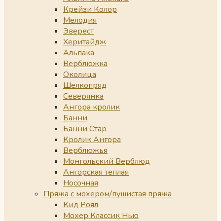
Крейзи Колор
Мелодия
Эверест
Херитайдж
Альпака
Верблюжка
Околица
Шелкопряд
Северянка
Ангора кролик
Банни
Банни Стар
Кролик Ангора
Верблюжья
Монгольский Верблюд
Ангорская теплая
Носочная
Пряжа с мохером/пушистая пряжа
Кид Роял
Мохер Классик Нью