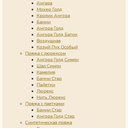
Ангара
Мохер Голд
Кролик Ангора
Банни
Ангора Голд
Ангора Голд Батик
Воздушная
Козий Пух Особый
Пряжа с люрексом
Ангора Голд Симли
Шал Симли
Камелия
Банни Стар
Пайетки
Люрекс
Нить Люрекс
Пряжа с паетками
Банни Стар
Ангора Голд Стар
Синтетическая пряжа