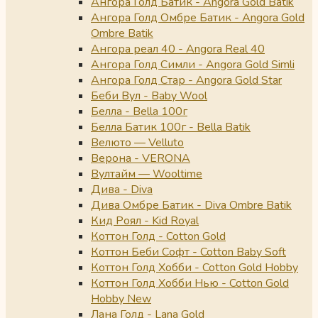
Ангора Голд Батик - Angora Gold Batik
Ангора Голд Омбре Батик - Angora Gold
Ombre Batik
Ангора реал 40 - Angora Real 40
Ангора Голд Симли - Angora Gold Simli
Ангора Голд Стар - Angora Gold Star
Беби Вул - Baby Wool
Белла - Bella 100г
Белла Батик 100г - Bella Batik
Велюто — Velluto
Верона - VERONA
Вултайм — Wooltime
Дива - Diva
Дива Омбре Батик - Diva Ombre Batik
Кид Роял - Kid Royal
Коттон Голд - Cotton Gold
Коттон Беби Софт - Cotton Baby Soft
Коттон Голд Хобби - Cotton Gold Hobby
Коттон Голд Хобби Нью - Cotton Gold
Hobby New
Лана Голд - Lana Gold