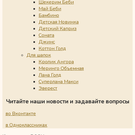
Шекерим Беби
Май Беби
Бамбино
Детская Новинка
Детский Каприз
Соната
Джинс
Коттон Голд
Для шапок
Кролик Ангора
Меринго Объемная
Лана Голд
Суперлана Макси
Эверест
Читайте наши новости и задавайте вопросы
во Вконтакте
в Одноклассниках