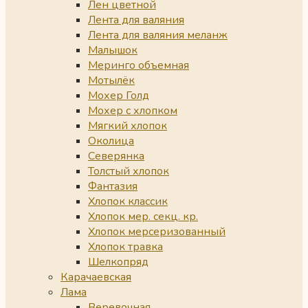
Лен цветной
Лента для валяния
Лента для валяния меланж
Малышок
Меринго объемная
Мотылёк
Мохер Голд
Мохер с хлопком
Мягкий хлопок
Околица
Северянка
Толстый хлопок
Фантазия
Хлопок классик
Хлопок мер. секц. кр.
Хлопок мерсеризованный
Хлопок травка
Шелкопряд
Карачаевская
Лама
Веревочная