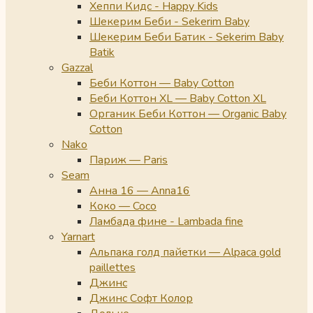
Хеппи Кидс - Happy Kids
Шекерим Беби - Sekerim Baby
Шекерим Беби Батик - Sekerim Baby
Batik
Gazzal
Беби Коттон — Baby Cotton
Беби Коттон XL — Baby Cotton XL
Органик Беби Коттон — Organic Baby
Cotton
Nako
Париж — Paris
Seam
Анна 16 — Anna16
Коко — Coco
Ламбада фине - Lambada fine
Yarnart
Альпака голд пайетки — Alpaca gold
paillettes
Джинс
Джинс Софт Колор