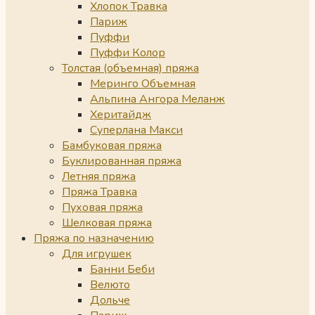
Хлопок Травка
Париж
Пуффи
Пуффи Колор
Толстая (объемная) пряжа
Меринго Объемная
Альпина Ангора Меланж
Херитайдж
Суперлана Макси
Бамбуковая пряжа
Буклированная пряжа
Летняя пряжа
Пряжа Травка
Пуховая пряжа
Шелковая пряжа
Пряжа по назначению
Для игрушек
Банни Беби
Велюто
Дольче