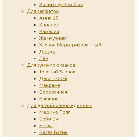
Козий Пух Особый
Для салфеток
Анна 16
Канарис
Камелия
Жемчужная
Хлопок Мерсеризованный
Денди
Лён
Для сумок/рюкзаков
Толстый Хлопок
Джут 100%
Макраме
Веревочная
Раффия
Для детей/новорожденных
Мерино Роял
Беби Вул
Белла
Белла Батик