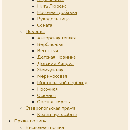
Нить Люрекс
Носочная добавка
Рукодельница
Соната
Пехорка
Ангорская теплая
Верблюжья
Весенняя
Детская Новинка
Детский Каприз
Жемчужная
Мериносовая
Монгольский верблюд
Носочная
Осенняя
Овечья шерсть
Ставропольская пряжа
Козий пух особый
Пряжа по типу
Вискозная пряжа