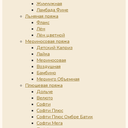
Жумчужная
Ламбада Фине
Льняная пряжа
Флакс
Лён
Лён цветной
Мериносовая пряжа
Детский Каприз
Лайка
Мериносовая
Воздушная
Бамбино
Меринго Объемная
Плюшевая пряжа
Дольче
Велюто
Софти
Софти Плюс
Софти Плюс Омбре Батик
Софти Мега