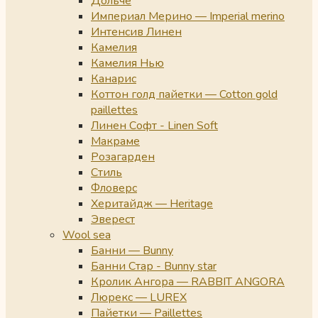
Дольче
Империал Мерино — Imperial merino
Интенсив Линен
Камелия
Камелия Нью
Канарис
Коттон голд пайетки — Cotton gold
paillettes
Линен Софт - Linen Soft
Макраме
Розагарден
Стиль
Фловерс
Херитайдж — Heritage
Эверест
Wool sea
Банни — Bunny
Банни Стар - Bunny star
Кролик Ангора — RABBIT ANGORA
Люрекс — LUREX
Пайетки — Paillettes