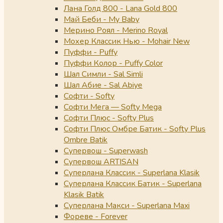
Лана Голд 800 - Lana Gold 800
Май Беби - My Baby
Мерино Роял - Merino Royal
Мохер Классик Нью - Mohair New
Пуффи - Puffy
Пуффи Колор - Puffy Color
Шал Симли - Sal Simli
Шал Абие - Sal Abiye
Софти - Softy
Софти Мега — Softy Mega
Софти Плюс - Softy Plus
Софти Плюс Омбре Батик - Softy Plus
Ombre Batik
Супервош - Superwash
Супервош ARTISAN
Суперлана Классик - Superlana Klasik
Суперлана Классик Батик - Superlana
Klasik Batik
Суперлана Макси - Superlana Maxi
Фореве - Forever