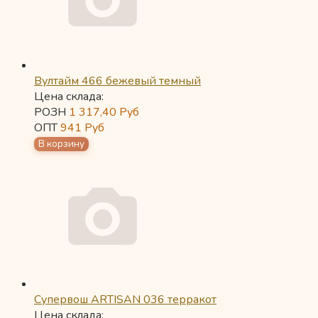
Вултайм 466 бежевый темный
Цена склада:
РОЗН
1 317,40
Руб
ОПТ
941
Руб
Супервош ARTISAN 036 терракот
Цена склада: