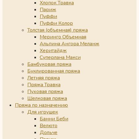
Хлопок Травка
Париж
Пуффи
Пуффи Колор
Толстая (объемная) пряжа
Меринго Объемная
Альпина Ангора Меланж
Херитайдж
Суперлана Макси
Бамбуковая пряжа
Буклированная пряжа
Летняя пряжа
Пряжа Травка
Пуховая пряжа
Шелковая пряжа
Пряжа по назначению
Для игрушек
Банни Беби
Велюто
Дольче