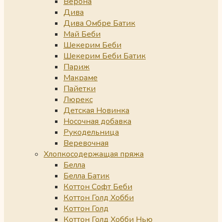
Верона
Дива
Дива Омбре Батик
Май Беби
Шекерим Беби
Шекерим Беби Батик
Париж
Макраме
Пайетки
Люрекс
Детская Новинка
Носочная добавка
Рукодельница
Веревочная
Хлопкосодержащая пряжа
Белла
Белла Батик
Коттон Софт Беби
Коттон Голд Хобби
Коттон Голд
Коттон Голд Хобби Нью