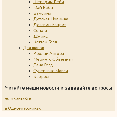
Шекерим Беби
Май Беби
Бамбино
Детская Новинка
Детский Каприз
Соната
Джинс
Коттон Голд
Для шапок
Кролик Ангора
Меринго Объемная
Лана Голд
Суперлана Макси
Эверест
Читайте наши новости и задавайте вопросы
во Вконтакте
в Одноклассниках