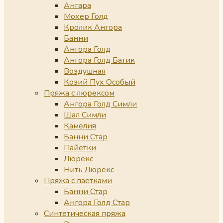
Ангара
Мохер Голд
Кролик Ангора
Банни
Ангора Голд
Ангора Голд Батик
Воздушная
Козий Пух Особый
Пряжа с люрексом
Ангора Голд Симли
Шал Симли
Камелия
Банни Стар
Пайетки
Люрекс
Нить Люрекс
Пряжа с паетками
Банни Стар
Ангора Голд Стар
Синтетическая пряжа