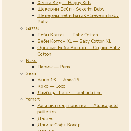
Хеппи Кидс - Happy Kids
Шекерим Беби - Sekerim Baby
Шекерим Беби Батик - Sekerim Baby
Batik
Gazzal
Беби Коттон — Baby Cotton
Беби Коттон XL — Baby Cotton XL
Органик Беби Коттон — Organic Baby
Cotton
Nako
Париж — Paris
Seam
Анна 16 — Anna16
Коко — Coco
Ламбада фине - Lambada fine
Yarnart
Альпака голд пайетки — Alpaca gold
paillettes
Джинс
Джинс Софт Колор