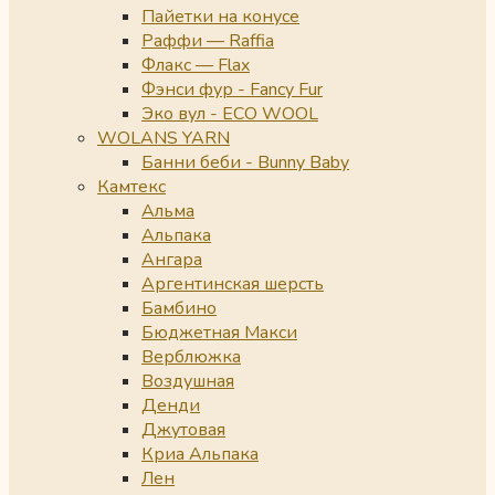
Пайетки на конусе
Раффи — Raffia
Флакс — Flax
Фэнси фур - Fancy Fur
Эко вул - ECO WOOL
WOLANS YARN
Банни беби - Bunny Baby
Камтекс
Альма
Альпака
Ангара
Аргентинская шерсть
Бамбино
Бюджетная Макси
Верблюжка
Воздушная
Денди
Джутовая
Криа Альпака
Лен