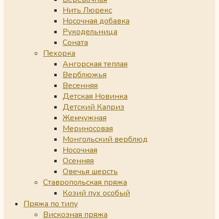
Нить Люрекс
Носочная добавка
Рукодельница
Соната
Пехорка
Ангорская теплая
Верблюжья
Весенняя
Детская Новинка
Детский Каприз
Жемчужная
Мериносовая
Монгольский верблюд
Носочная
Осенняя
Овечья шерсть
Ставропольская пряжа
Козий пух особый
Пряжа по типу
Вискозная пряжа