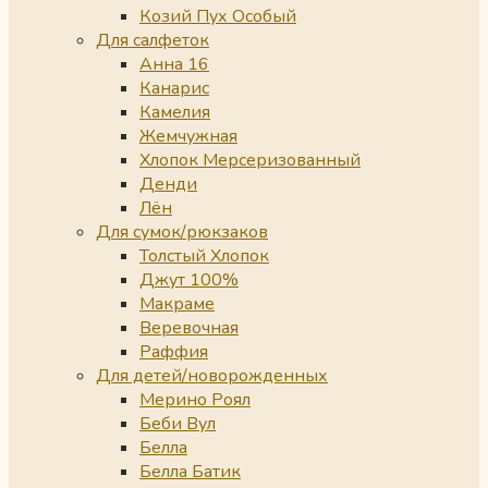
Козий Пух Особый
Для салфеток
Анна 16
Канарис
Камелия
Жемчужная
Хлопок Мерсеризованный
Денди
Лён
Для сумок/рюкзаков
Толстый Хлопок
Джут 100%
Макраме
Веревочная
Раффия
Для детей/новорожденных
Мерино Роял
Беби Вул
Белла
Белла Батик