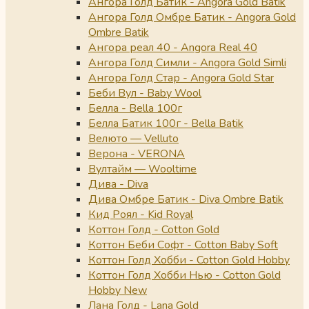
Ангора Голд Батик - Angora Gold Batik
Ангора Голд Омбре Батик - Angora Gold
Ombre Batik
Ангора реал 40 - Angora Real 40
Ангора Голд Симли - Angora Gold Simli
Ангора Голд Стар - Angora Gold Star
Беби Вул - Baby Wool
Белла - Bella 100г
Белла Батик 100г - Bella Batik
Велюто — Velluto
Верона - VERONA
Вултайм — Wooltime
Дива - Diva
Дива Омбре Батик - Diva Ombre Batik
Кид Роял - Kid Royal
Коттон Голд - Cotton Gold
Коттон Беби Софт - Cotton Baby Soft
Коттон Голд Хобби - Cotton Gold Hobby
Коттон Голд Хобби Нью - Cotton Gold
Hobby New
Лана Голд - Lana Gold