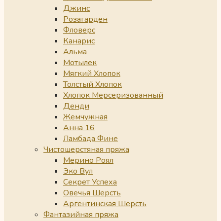
Джинс
Розагарден
Фловерс
Канарис
Альма
Мотылек
Мягкий Хлопок
Толстый Хлопок
Хлопок Мерсеризованный
Денди
Жемчужная
Анна 16
Ламбада Фине
Чистошерстяная пряжа
Мерино Роял
Эко Вул
Секрет Успеха
Овечья Шерсть
Аргентинская Шерсть
Фантазийная пряжа