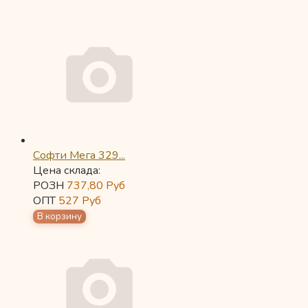
Софти Мега 329...
Цена склада:
РОЗН
737,80
Руб
ОПТ
527
Руб