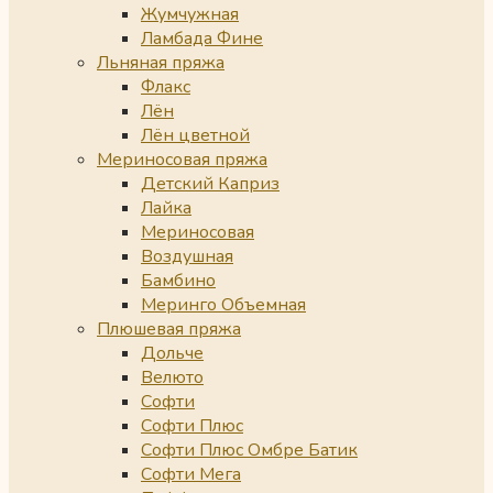
Жумчужная
Ламбада Фине
Льняная пряжа
Флакс
Лён
Лён цветной
Мериносовая пряжа
Детский Каприз
Лайка
Мериносовая
Воздушная
Бамбино
Меринго Объемная
Плюшевая пряжа
Дольче
Велюто
Софти
Софти Плюс
Софти Плюс Омбре Батик
Софти Мега