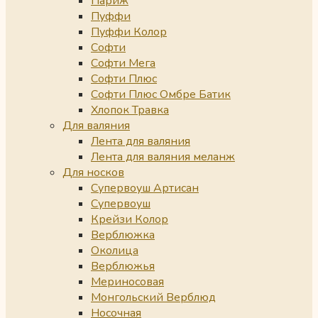
Париж
Пуффи
Пуффи Колор
Софти
Софти Мега
Софти Плюс
Софти Плюс Омбре Батик
Хлопок Травка
Для валяния
Лента для валяния
Лента для валяния меланж
Для носков
Супервоуш Артисан
Супервоуш
Крейзи Колор
Верблюжка
Околица
Верблюжья
Мериносовая
Монгольский Верблюд
Носочная