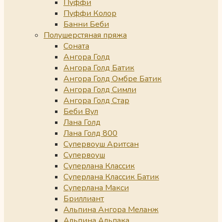
Пуффи
Пуффи Колор
Банни Беби
Полушерстяная пряжа
Соната
Ангора Голд
Ангора Голд Батик
Ангора Голд Омбре Батик
Ангора Голд Симли
Ангора Голд Стар
Беби Вул
Лана Голд
Лана Голд 800
Супервоуш Аритсан
Супервоуш
Суперлана Классик
Суперлана Классик Батик
Суперлана Макси
Бриллиант
Альпина Ангора Меланж
Альпина Альпака