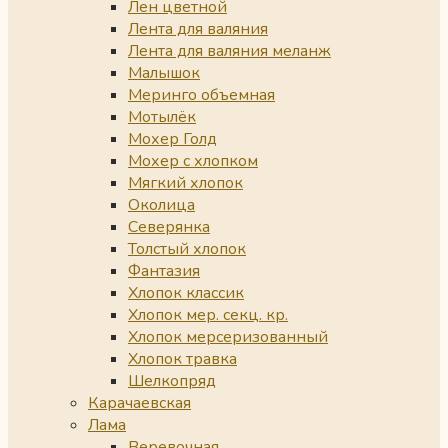
Лен цветной
Лента для валяния
Лента для валяния меланж
Малышок
Меринго объемная
Мотылёк
Мохер Голд
Мохер с хлопком
Мягкий хлопок
Околица
Северянка
Толстый хлопок
Фантазия
Хлопок классик
Хлопок мер. секц. кр.
Хлопок мерсеризованный
Хлопок травка
Шелкопряд
Карачаевская
Лама
Веревочная