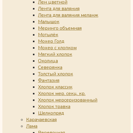
Лен цветной
Лента для валяния
Лента для валяния меланж
Малышок
Меринго объемная
Мотылёк
Мохер Голд
Мохер с хлопком
Мягкий хлопок
Околица
Северянка
Толстый хлопок
Фантазия
Хлопок классик
Хлопок мер. секц. кр.
Хлопок мерсеризованный
Хлопок травка
Шелкопряд
Карачаевская
Лама
Веревочная