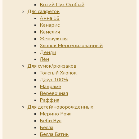
Козий Пух Особый
Для салфеток
Анна 16
Канарис
Камелия
Жемчужная
Хлопок Мерсеризованный
Денди
Лён
Для сумок/рюкзаков
Толстый Хлопок
Джут 100%
Макраме
Веревочная
Раффия
Для детей/новорожденных
Мерино Роял
Беби Вул
Белла
Белла Батик