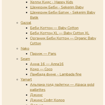
Хеппи Кидс - Happy Kids
Шекерим Беби - Sekerim Baby
Шекерим Беби Батик - Sekerim Baby
Batik
Gazzal
Беби Коттон — Baby Cotton
Беби Коттон XL — Baby Cotton XL
Органик Беби Коттон — Organic Baby
Cotton
Nako
Париж — Paris
Seam
Анна 16 — Anna16
Коко — Coco
Ламбада фине - Lambada fine
Yarnart
Альпака голд пайетки — Alpaca gold
paillettes
Джинс
Джинс Софт Колор