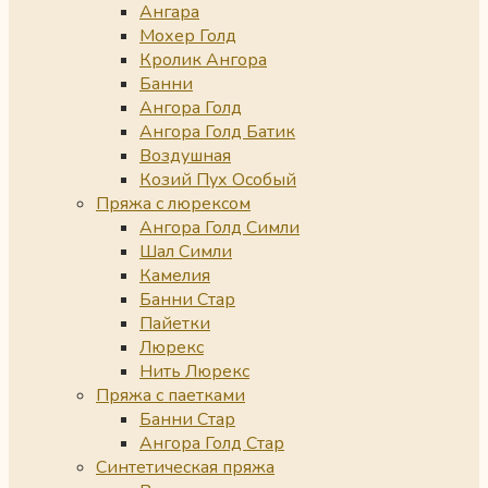
Ангара
Мохер Голд
Кролик Ангора
Банни
Ангора Голд
Ангора Голд Батик
Воздушная
Козий Пух Особый
Пряжа с люрексом
Ангора Голд Симли
Шал Симли
Камелия
Банни Стар
Пайетки
Люрекс
Нить Люрекс
Пряжа с паетками
Банни Стар
Ангора Голд Стар
Синтетическая пряжа