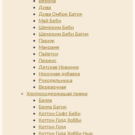
Верона
Дива
Дива Омбре Батик
Май Беби
Шекерим Беби
Шекерим Беби Батик
Париж
Макраме
Пайетки
Люрекс
Детская Новинка
Носочная добавка
Рукодельница
Веревочная
Хлопкосодержащая пряжа
Белла
Белла Батик
Коттон Софт Беби
Коттон Голд Хобби
Коттон Голд
Коттон Голд Хобби Нью