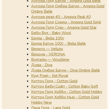
Ангора Голд Батик - Angora Gold Batik
Ангора Голд Омбре Батик - Angora Gold
Ombre Batik
Ангора реал 40 - Angora Real 40
Ангора Голд Симли - Angora Gold Simli
Ангора Голд Стар - Angora Gold Star
Беби Вул - Baby Wool
Белла - Bella 100г
Белла Батик 100г - Bella Batik
Велюто — Velluto
Верона - VERONA
Вултайм — Wooltime
Дива - Diva
Дива Омбре Батик - Diva Ombre Batik
Кид Роял - Kid Royal
Коттон Голд - Cotton Gold
Коттон Беби Софт - Cotton Baby Soft
Коттон Голд Хобби - Cotton Gold Hobby
Коттон Голд Хобби Нью - Cotton Gold
Hobby New
Лана Голд - Lana Gold