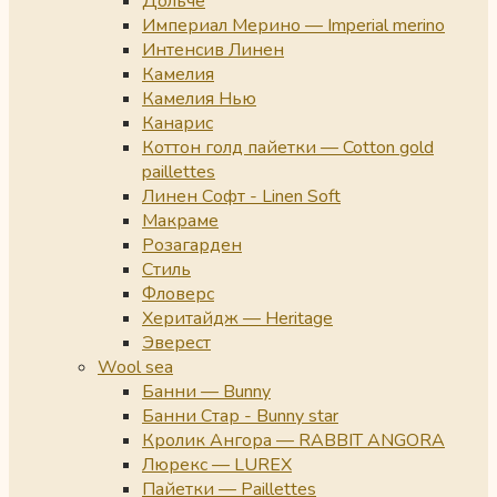
Дольче
Империал Мерино — Imperial merino
Интенсив Линен
Камелия
Камелия Нью
Канарис
Коттон голд пайетки — Cotton gold
paillettes
Линен Софт - Linen Soft
Макраме
Розагарден
Стиль
Фловерс
Херитайдж — Heritage
Эверест
Wool sea
Банни — Bunny
Банни Стар - Bunny star
Кролик Ангора — RABBIT ANGORA
Люрекс — LUREX
Пайетки — Paillettes