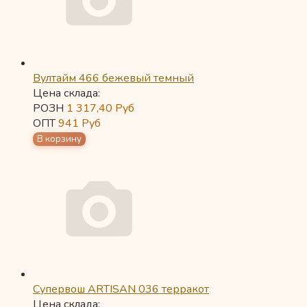
Вултайм 466 бежевый темный
Цена склада:
РОЗН
1 317,40
Руб
ОПТ
941
Руб
Супервош ARTISAN 036 терракот
Цена склада: