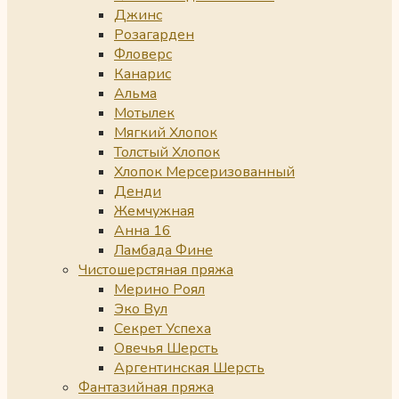
Джинс
Розагарден
Фловерс
Канарис
Альма
Мотылек
Мягкий Хлопок
Толстый Хлопок
Хлопок Мерсеризованный
Денди
Жемчужная
Анна 16
Ламбада Фине
Чистошерстяная пряжа
Мерино Роял
Эко Вул
Секрет Успеха
Овечья Шерсть
Аргентинская Шерсть
Фантазийная пряжа