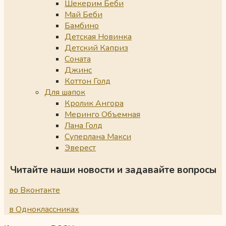
Шекерим Беби
Май Беби
Бамбино
Детская Новинка
Детский Каприз
Соната
Джинс
Коттон Голд
Для шапок
Кролик Ангора
Меринго Объемная
Лана Голд
Суперлана Макси
Эверест
Читайте наши новости и задавайте вопросы
во Вконтакте
в Одноклассниках