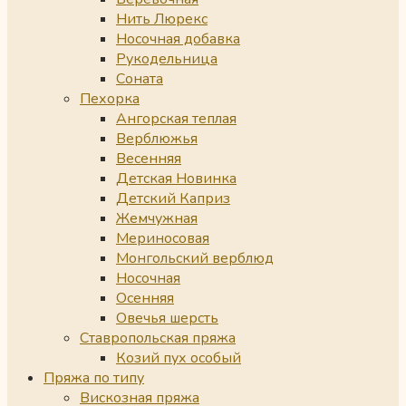
Нить Люрекс
Носочная добавка
Рукодельница
Соната
Пехорка
Ангорская теплая
Верблюжья
Весенняя
Детская Новинка
Детский Каприз
Жемчужная
Мериносовая
Монгольский верблюд
Носочная
Осенняя
Овечья шерсть
Ставропольская пряжа
Козий пух особый
Пряжа по типу
Вискозная пряжа