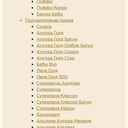
Пуффи
Пуффи Колор
Банни Беби
Полушерстяная пряжа
Соната
Ангора Голд
Ангора Голд Батик
Ангора Голд Омбре Батик
Ангора Голд Симли
Ангора Голд Стар
Беби Вул
Лана Голд
Лана Голд 800
Супервоуш Аритсан
Супервоуш
Суперлана Классик
Суперлана Классик Батик
Суперлана Макси
Бриллиант
Альпина Ангора Меланж
Альпина Альпака