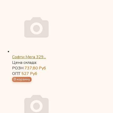
Софти Мега 329...
Цена склада:
РОЗН
737,80
Руб
ОПТ
527
Руб