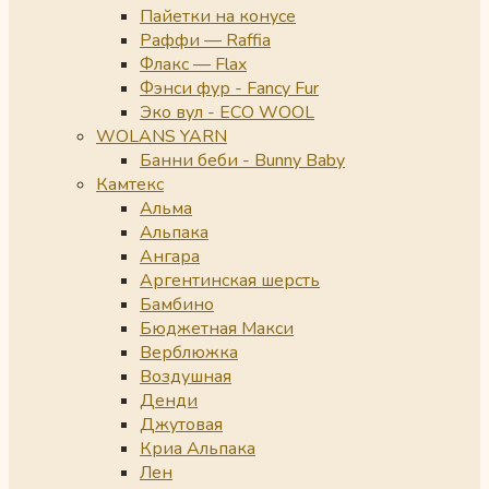
Пайетки на конусе
Раффи — Raffia
Флакс — Flax
Фэнси фур - Fancy Fur
Эко вул - ECO WOOL
WOLANS YARN
Банни беби - Bunny Baby
Камтекс
Альма
Альпака
Ангара
Аргентинская шерсть
Бамбино
Бюджетная Макси
Верблюжка
Воздушная
Денди
Джутовая
Криа Альпака
Лен