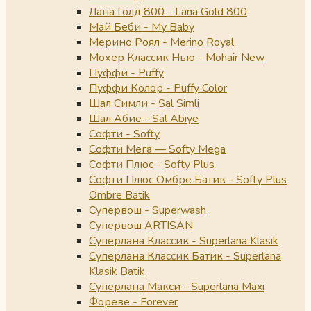
Лана Голд 800 - Lana Gold 800
Май Беби - My Baby
Мерино Роял - Merino Royal
Мохер Классик Нью - Mohair New
Пуффи - Puffy
Пуффи Колор - Puffy Color
Шал Симли - Sal Simli
Шал Абие - Sal Abiye
Софти - Softy
Софти Мега — Softy Mega
Софти Плюс - Softy Plus
Софти Плюс Омбре Батик - Softy Plus
Ombre Batik
Супервош - Superwash
Супервош ARTISAN
Суперлана Классик - Superlana Klasik
Суперлана Классик Батик - Superlana
Klasik Batik
Суперлана Макси - Superlana Maxi
Фореве - Forever