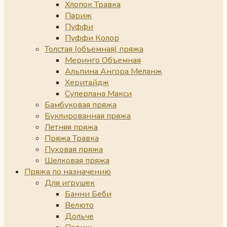
Хлопок Травка
Париж
Пуффи
Пуффи Колор
Толстая (объемная) пряжа
Меринго Объемная
Альпина Ангора Меланж
Херитайдж
Суперлана Макси
Бамбуковая пряжа
Буклированная пряжа
Летняя пряжа
Пряжа Травка
Пуховая пряжа
Шелковая пряжа
Пряжа по назначению
Для игрушек
Банни Беби
Велюто
Дольче