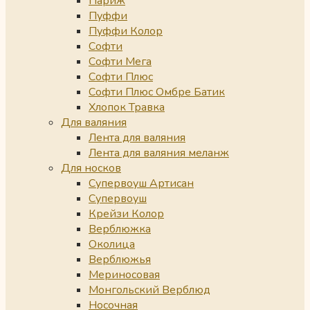
Париж
Пуффи
Пуффи Колор
Софти
Софти Мега
Софти Плюс
Софти Плюс Омбре Батик
Хлопок Травка
Для валяния
Лента для валяния
Лента для валяния меланж
Для носков
Супервоуш Артисан
Супервоуш
Крейзи Колор
Верблюжка
Околица
Верблюжья
Мериносовая
Монгольский Верблюд
Носочная