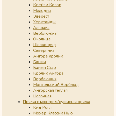
Крейзи Колор
Мелодия
Эверест
Херитайдж
Альпака
Верблюжка
Околица
Шелкопряд
Северянка
Ангора кролик
Банни
Банни Стар
Кролик Ангора
Верблюжья
Монгольский Верблюд
Ангорская теплая
Носочная
Пряжа с мохером/пушистая пряжа
Кид Роял
Мохер Классик Нью