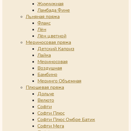
Жумчужная
Ламбада Фине
Льняная пряжа
Флакс
Лён
Лён цветной
Мериносовая пряжа
Детский Каприз
Лайка
Мериносовая
Воздушная
Бамбино
Меринго Объемная
Плюшевая пряжа
Дольче
Велюто
Софти
Софти Плюс
Софти Плюс Омбре Батик
Софти Мега