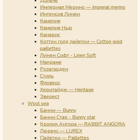
Дольче
Империал Мерино — Imperial merino
Интенсив Линен
Камелия
Камелия Нью
Канарис
Коттон голд пайетки — Cotton gold
paillettes
Линен Софт - Linen Soft
Макраме
Розагарден
Стиль
Фловерс
Херитайдж — Heritage
Эверест
Wool sea
Банни — Bunny
Банни Стар - Bunny star
Кролик Ангора — RABBIT ANGORA
Люрекс — LUREX
Пайетки — Paillettes