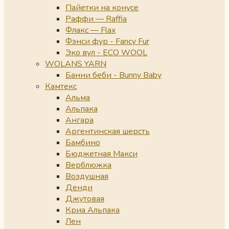
Пайетки на конусе
Раффи — Raffia
Флакс — Flax
Фэнси фур - Fancy Fur
Эко вул - ECO WOOL
WOLANS YARN
Банни беби - Bunny Baby
Камтекс
Альма
Альпака
Ангара
Аргентинская шерсть
Бамбино
Бюджетная Макси
Верблюжка
Воздушная
Денди
Джутовая
Криа Альпака
Лен