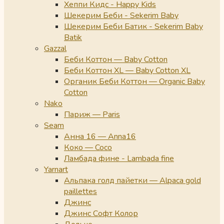
Хеппи Кидс - Happy Kids
Шекерим Беби - Sekerim Baby
Шекерим Беби Батик - Sekerim Baby
Batik
Gazzal
Беби Коттон — Baby Cotton
Беби Коттон XL — Baby Cotton XL
Органик Беби Коттон — Organic Baby
Cotton
Nako
Париж — Paris
Seam
Анна 16 — Anna16
Коко — Coco
Ламбада фине - Lambada fine
Yarnart
Альпака голд пайетки — Alpaca gold
paillettes
Джинс
Джинс Софт Колор