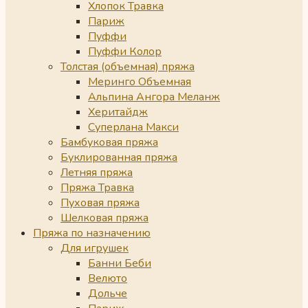
Хлопок Травка
Париж
Пуффи
Пуффи Колор
Толстая (объемная) пряжа
Меринго Объемная
Альпина Ангора Меланж
Херитайдж
Суперлана Макси
Бамбуковая пряжа
Буклированная пряжа
Летняя пряжа
Пряжа Травка
Пуховая пряжа
Шелковая пряжа
Пряжа по назначению
Для игрушек
Банни Беби
Велюто
Дольче