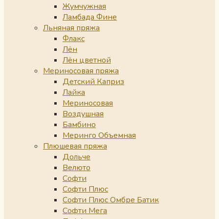
Жумчужная
Ламбада Фине
Льняная пряжа
Флакс
Лён
Лён цветной
Мериносовая пряжа
Детский Каприз
Лайка
Мериносовая
Воздушная
Бамбино
Меринго Объемная
Плюшевая пряжа
Дольче
Велюто
Софти
Софти Плюс
Софти Плюс Омбре Батик
Софти Мега