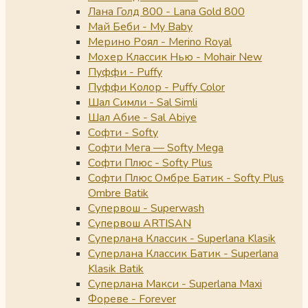
Лана Голд 800 - Lana Gold 800
Май Беби - My Baby
Мерино Роял - Merino Royal
Мохер Классик Нью - Mohair New
Пуффи - Puffy
Пуффи Колор - Puffy Color
Шал Симли - Sal Simli
Шал Абие - Sal Abiye
Софти - Softy
Софти Мега — Softy Mega
Софти Плюс - Softy Plus
Софти Плюс Омбре Батик - Softy Plus
Ombre Batik
Супервош - Superwash
Супервош ARTISAN
Суперлана Классик - Superlana Klasik
Суперлана Классик Батик - Superlana
Klasik Batik
Суперлана Макси - Superlana Maxi
Фореве - Forever