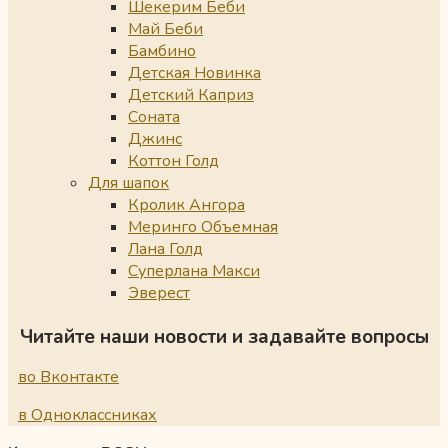
Шекерим Беби
Май Беби
Бамбино
Детская Новинка
Детский Каприз
Соната
Джинс
Коттон Голд
Для шапок
Кролик Ангора
Меринго Объемная
Лана Голд
Суперлана Макси
Эверест
Читайте наши новости и задавайте вопросы
во Вконтакте
в Одноклассниках