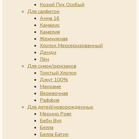
Козий Пух Особый
Для салфеток
Анна 16
Канарис
Камелия
Жемчужная
Хлопок Мерсеризованный
Денди
Лён
Для сумок/рюкзаков
Толстый Хлопок
Джут 100%
Макраме
Веревочная
Раффия
Для детей/новорожденных
Мерино Роял
Беби Вул
Белла
Белла Батик