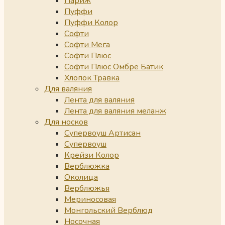
Париж
Пуффи
Пуффи Колор
Софти
Софти Мега
Софти Плюс
Софти Плюс Омбре Батик
Хлопок Травка
Для валяния
Лента для валяния
Лента для валяния меланж
Для носков
Супервоуш Артисан
Супервоуш
Крейзи Колор
Верблюжка
Околица
Верблюжья
Мериносовая
Монгольский Верблюд
Носочная