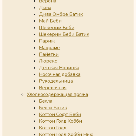
Верона
Дива
Дива Омбре Батик
Май Беби
Шекерим Беби
Шекерим Беби Батик
Париж
Макраме
Пайетки
Люрекс
Детская Новинка
Носочная добавка
Рукодельница
Веревочная
Хлопкосодержащая пряжа
Белла
Белла Батик
Коттон Софт Беби
Коттон Голд Хобби
Коттон Голд
Коттон Голд Хобби Нью