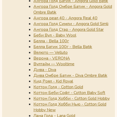
Ангора Голд Батик - Angora Gold Batik
Ангора Голд Омбре Батик - Angora Gold
Ombre Batik
Ангора реал 40 - Angora Real 40
Ангора Голд Симли - Angora Gold Simli
Ангора Голд Стар - Angora Gold Star
Беби Вул - Baby Wool
Белла - Bella 100г
Белла Батик 100г - Bella Batik
Велюто — Velluto
Верона - VERONA
Вултайм — Wooltime
Дива - Diva
Дива Омбре Батик - Diva Ombre Batik
Кид Роял - Kid Royal
Коттон Голд - Cotton Gold
Коттон Беби Софт - Cotton Baby Soft
Коттон Голд Хобби - Cotton Gold Hobby
Коттон Голд Хобби Нью - Cotton Gold
Hobby New
Лана Голд - Lana Gold