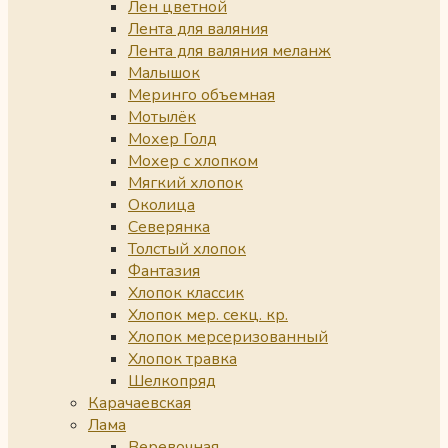
Лен цветной
Лента для валяния
Лента для валяния меланж
Малышок
Меринго объемная
Мотылёк
Мохер Голд
Мохер с хлопком
Мягкий хлопок
Околица
Северянка
Толстый хлопок
Фантазия
Хлопок классик
Хлопок мер. секц. кр.
Хлопок мерсеризованный
Хлопок травка
Шелкопряд
Карачаевская
Лама
Веревочная