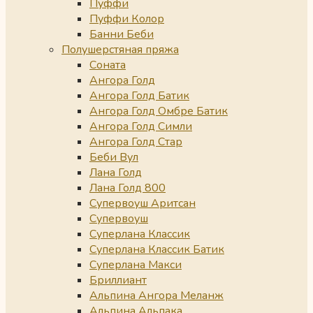
Пуффи
Пуффи Колор
Банни Беби
Полушерстяная пряжа
Соната
Ангора Голд
Ангора Голд Батик
Ангора Голд Омбре Батик
Ангора Голд Симли
Ангора Голд Стар
Беби Вул
Лана Голд
Лана Голд 800
Супервоуш Аритсан
Супервоуш
Суперлана Классик
Суперлана Классик Батик
Суперлана Макси
Бриллиант
Альпина Ангора Меланж
Альпина Альпака