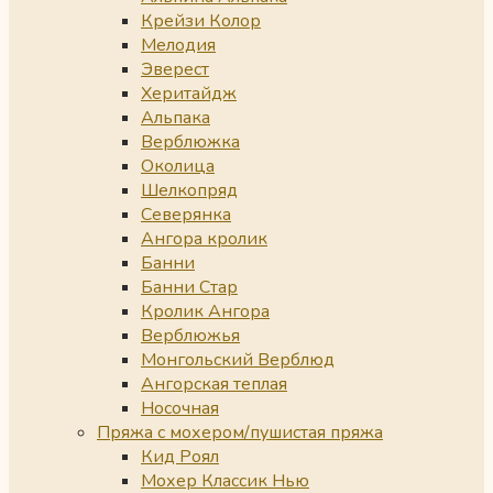
Крейзи Колор
Мелодия
Эверест
Херитайдж
Альпака
Верблюжка
Околица
Шелкопряд
Северянка
Ангора кролик
Банни
Банни Стар
Кролик Ангора
Верблюжья
Монгольский Верблюд
Ангорская теплая
Носочная
Пряжа с мохером/пушистая пряжа
Кид Роял
Мохер Классик Нью