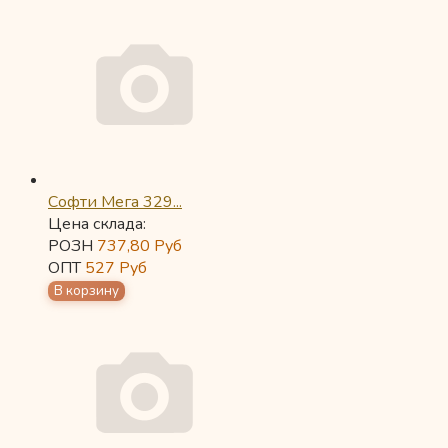
Софти Мега 329...
Цена склада:
РОЗН
737,80
Руб
ОПТ
527
Руб