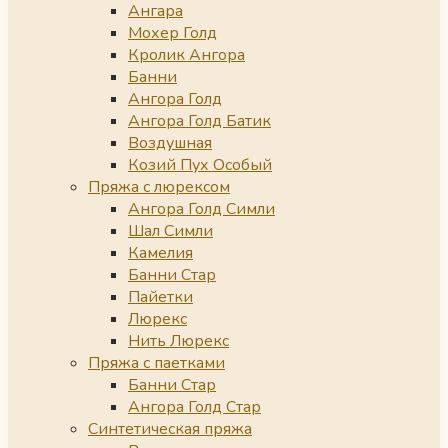
Ангара
Мохер Голд
Кролик Ангора
Банни
Ангора Голд
Ангора Голд Батик
Воздушная
Козий Пух Особый
Пряжа с люрексом
Ангора Голд Симли
Шал Симли
Камелия
Банни Стар
Пайетки
Люрекс
Нить Люрекс
Пряжа с паетками
Банни Стар
Ангора Голд Стар
Синтетическая пряжа