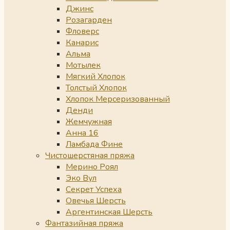
Джинс
Розагарден
Фловерс
Канарис
Альма
Мотылек
Мягкий Хлопок
Толстый Хлопок
Хлопок Мерсеризованный
Денди
Жемчужная
Анна 16
Ламбада Фине
Чистошерстяная пряжа
Мерино Роял
Эко Вул
Секрет Успеха
Овечья Шерсть
Аргентинская Шерсть
Фантазийная пряжа