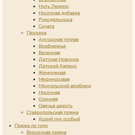
Нить Люрекс
Носочная добавка
Рукодельница
Соната
Пехорка
Ангорская теплая
Верблюжья
Весенняя
Детская Новинка
Детский Каприз
Жемчужная
Мериносовая
Монгольский верблюд
Носочная
Осенняя
Овечья шерсть
Ставропольская пряжа
Козий пух особый
Пряжа по типу
Вискозная пряжа