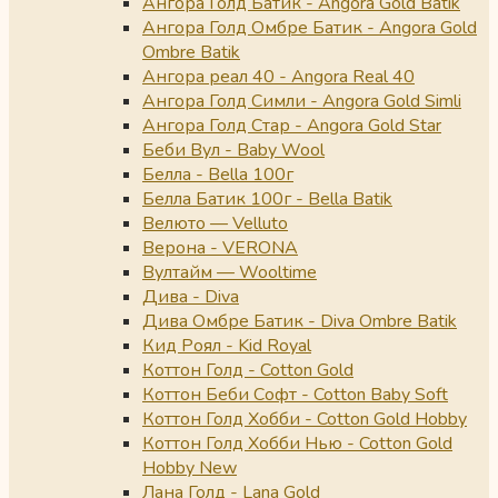
Ангора Голд Батик - Angora Gold Batik
Ангора Голд Омбре Батик - Angora Gold
Ombre Batik
Ангора реал 40 - Angora Real 40
Ангора Голд Симли - Angora Gold Simli
Ангора Голд Стар - Angora Gold Star
Беби Вул - Baby Wool
Белла - Bella 100г
Белла Батик 100г - Bella Batik
Велюто — Velluto
Верона - VERONA
Вултайм — Wooltime
Дива - Diva
Дива Омбре Батик - Diva Ombre Batik
Кид Роял - Kid Royal
Коттон Голд - Cotton Gold
Коттон Беби Софт - Cotton Baby Soft
Коттон Голд Хобби - Cotton Gold Hobby
Коттон Голд Хобби Нью - Cotton Gold
Hobby New
Лана Голд - Lana Gold