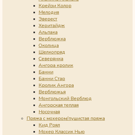
Крейзи Колор
Мелодия
Эверест
Херитайдж
Альпака
Верблюжка
Околица
Шелкопряд
Северянка
Ангора кролик
Банни
Банни Стар
Кролик Ангора
Верблюжья
Монгольский Верблюд
Ангорская теплая
Носочная
Пряжа с мохером/пушистая пряжа
Кид Роял
Мохер Классик Нью