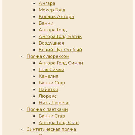
Ангара
Мохер Голд
Кролик Ангора
Банни
Ангора Голд
Ангора Голд Батик
Воздушная
Козий Пух Особый
Пряжа с люрексом
Ангора Голд Симли
Шал Симли
Камелия
Банни Стар
Пайетки
Люрекс
Нить Люрекс
Пряжа с паетками
Банни Стар
Ангора Голд Стар
Синтетическая пряжа