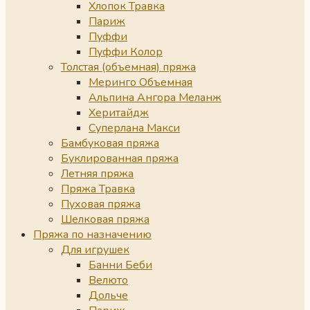
Хлопок Травка
Париж
Пуффи
Пуффи Колор
Толстая (объемная) пряжа
Меринго Объемная
Альпина Ангора Меланж
Херитайдж
Суперлана Макси
Бамбуковая пряжа
Буклированная пряжа
Летняя пряжа
Пряжа Травка
Пуховая пряжа
Шелковая пряжа
Пряжа по назначению
Для игрушек
Банни Беби
Велюто
Дольче