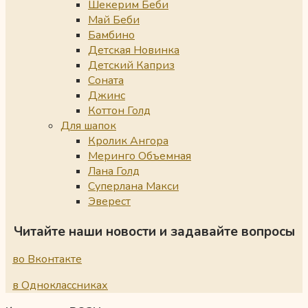
Шекерим Беби
Май Беби
Бамбино
Детская Новинка
Детский Каприз
Соната
Джинс
Коттон Голд
Для шапок
Кролик Ангора
Меринго Объемная
Лана Голд
Суперлана Макси
Эверест
Читайте наши новости и задавайте вопросы
во Вконтакте
в Одноклассниках