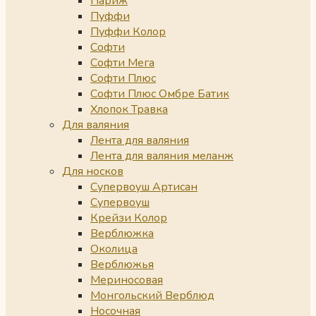
Париж
Пуффи
Пуффи Колор
Софти
Софти Мега
Софти Плюс
Софти Плюс Омбре Батик
Хлопок Травка
Для валяния
Лента для валяния
Лента для валяния меланж
Для носков
Супервоуш Артисан
Супервоуш
Крейзи Колор
Верблюжка
Околица
Верблюжья
Мериносовая
Монгольский Верблюд
Носочная