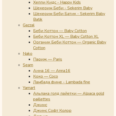
Хеппи Кидс - Happy Kids
Шекерим Беби - Sekerim Baby
Шекерим Беби Батик - Sekerim Baby
Batik
Gazzal
Беби Коттон — Baby Cotton
Беби Коттон XL — Baby Cotton XL
Органик Беби Коттон — Organic Baby
Cotton
Nako
Париж — Paris
Seam
Анна 16 — Anna16
Коко — Coco
Ламбада фине - Lambada fine
Yarnart
Альпака голд пайетки — Alpaca gold
paillettes
Джинс
Джинс Софт Колор