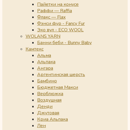
Пайетки на конусе
Раффи — Raffia
Флакс — Flax
Фэнси фур - Fancy Fur
Эко вул - ECO WOOL
WOLANS YARN
Банни беби - Bunny Baby
Камтекс
Альма
Альпака
Ангара
Аргентинская шерсть
Бамбино
Бюджетная Макси
Верблюжка
Воздушная
Денди
Джутовая
Криа Альпака
Лен