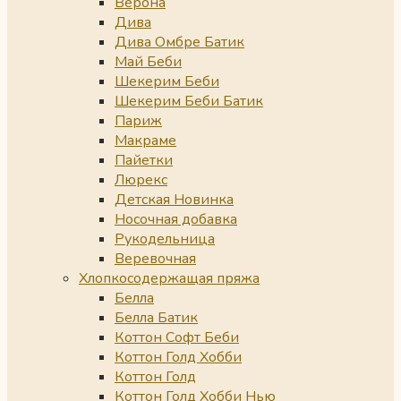
Верона
Дива
Дива Омбре Батик
Май Беби
Шекерим Беби
Шекерим Беби Батик
Париж
Макраме
Пайетки
Люрекс
Детская Новинка
Носочная добавка
Рукодельница
Веревочная
Хлопкосодержащая пряжа
Белла
Белла Батик
Коттон Софт Беби
Коттон Голд Хобби
Коттон Голд
Коттон Голд Хобби Нью