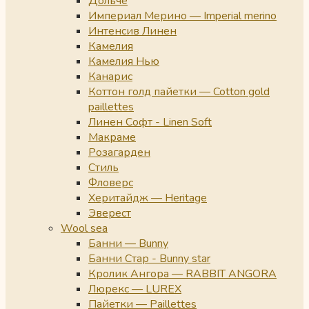
Дольче
Империал Мерино — Imperial merino
Интенсив Линен
Камелия
Камелия Нью
Канарис
Коттон голд пайетки — Cotton gold
paillettes
Линен Софт - Linen Soft
Макраме
Розагарден
Стиль
Фловерс
Херитайдж — Heritage
Эверест
Wool sea
Банни — Bunny
Банни Стар - Bunny star
Кролик Ангора — RABBIT ANGORA
Люрекс — LUREX
Пайетки — Paillettes