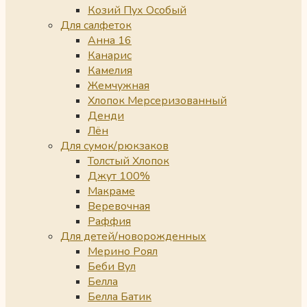
Козий Пух Особый
Для салфеток
Анна 16
Канарис
Камелия
Жемчужная
Хлопок Мерсеризованный
Денди
Лён
Для сумок/рюкзаков
Толстый Хлопок
Джут 100%
Макраме
Веревочная
Раффия
Для детей/новорожденных
Мерино Роял
Беби Вул
Белла
Белла Батик