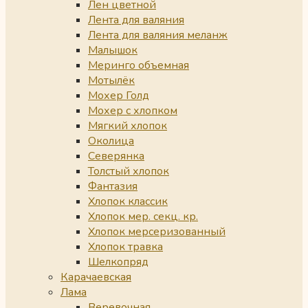
Лен цветной
Лента для валяния
Лента для валяния меланж
Малышок
Меринго объемная
Мотылёк
Мохер Голд
Мохер с хлопком
Мягкий хлопок
Околица
Северянка
Толстый хлопок
Фантазия
Хлопок классик
Хлопок мер. секц. кр.
Хлопок мерсеризованный
Хлопок травка
Шелкопряд
Карачаевская
Лама
Веревочная