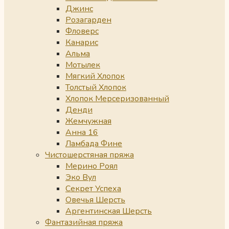
Джинс
Розагарден
Фловерс
Канарис
Альма
Мотылек
Мягкий Хлопок
Толстый Хлопок
Хлопок Мерсеризованный
Денди
Жемчужная
Анна 16
Ламбада Фине
Чистошерстяная пряжа
Мерино Роял
Эко Вул
Секрет Успеха
Овечья Шерсть
Аргентинская Шерсть
Фантазийная пряжа