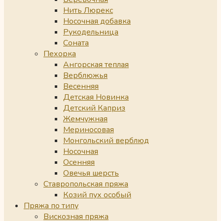
Нить Люрекс
Носочная добавка
Рукодельница
Соната
Пехорка
Ангорская теплая
Верблюжья
Весенняя
Детская Новинка
Детский Каприз
Жемчужная
Мериносовая
Монгольский верблюд
Носочная
Осенняя
Овечья шерсть
Ставропольская пряжа
Козий пух особый
Пряжа по типу
Вискозная пряжа