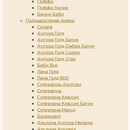
Пуффи
Пуффи Колор
Банни Беби
Полушерстяная пряжа
Соната
Ангора Голд
Ангора Голд Батик
Ангора Голд Омбре Батик
Ангора Голд Симли
Ангора Голд Стар
Беби Вул
Лана Голд
Лана Голд 800
Супервоуш Аритсан
Супервоуш
Суперлана Классик
Суперлана Классик Батик
Суперлана Макси
Бриллиант
Альпина Ангора Меланж
Альпина Альпака