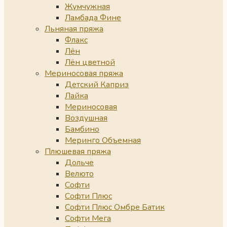
Жумчужная
Ламбада Фине
Льняная пряжа
Флакс
Лён
Лён цветной
Мериносовая пряжа
Детский Каприз
Лайка
Мериносовая
Воздушная
Бамбино
Меринго Объемная
Плюшевая пряжа
Дольче
Велюто
Софти
Софти Плюс
Софти Плюс Омбре Батик
Софти Мега