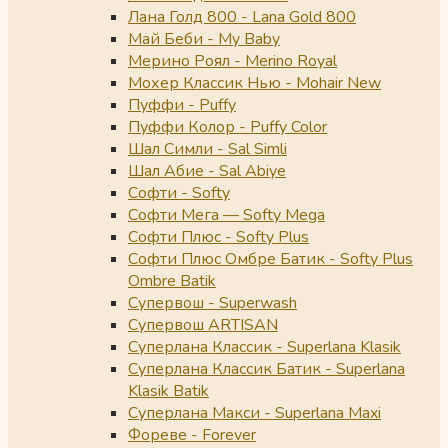
Лана Голд 800 - Lana Gold 800
Май Беби - My Baby
Мерино Роял - Merino Royal
Мохер Классик Нью - Mohair New
Пуффи - Puffy
Пуффи Колор - Puffy Color
Шал Симли - Sal Simli
Шал Абие - Sal Abiye
Софти - Softy
Софти Мега — Softy Mega
Софти Плюс - Softy Plus
Софти Плюс Омбре Батик - Softy Plus
Ombre Batik
Супервош - Superwash
Супервош ARTISAN
Суперлана Классик - Superlana Klasik
Суперлана Классик Батик - Superlana
Klasik Batik
Суперлана Макси - Superlana Maxi
Фореве - Forever