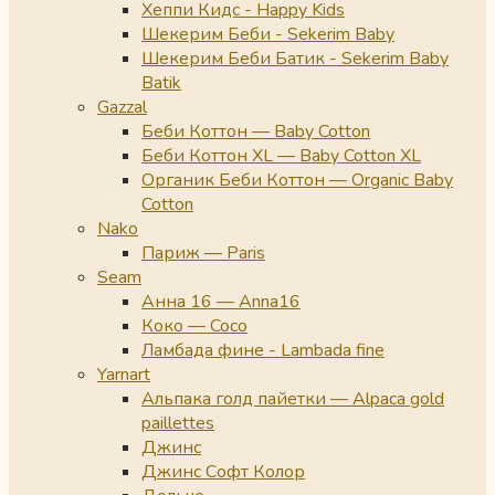
Хеппи Кидс - Happy Kids
Шекерим Беби - Sekerim Baby
Шекерим Беби Батик - Sekerim Baby
Batik
Gazzal
Беби Коттон — Baby Cotton
Беби Коттон XL — Baby Cotton XL
Органик Беби Коттон — Organic Baby
Cotton
Nako
Париж — Paris
Seam
Анна 16 — Anna16
Коко — Coco
Ламбада фине - Lambada fine
Yarnart
Альпака голд пайетки — Alpaca gold
paillettes
Джинс
Джинс Софт Колор