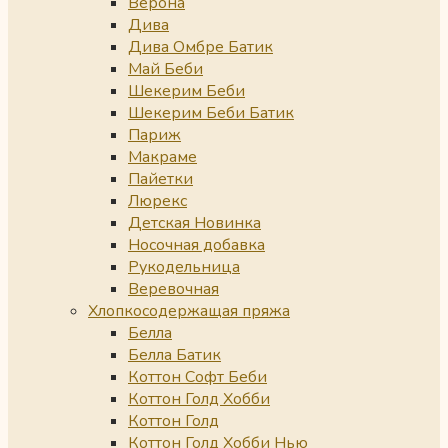
Верона
Дива
Дива Омбре Батик
Май Беби
Шекерим Беби
Шекерим Беби Батик
Париж
Макраме
Пайетки
Люрекс
Детская Новинка
Носочная добавка
Рукодельница
Веревочная
Хлопкосодержащая пряжа
Белла
Белла Батик
Коттон Софт Беби
Коттон Голд Хобби
Коттон Голд
Коттон Голд Хобби Нью