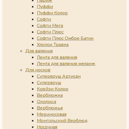
Париж
Пуффи
Пуффи Колор
Софти
Софти Мега
Софти Плюс
Софти Плюс Омбре Батик
Хлопок Травка
Для валяния
Лента для валяния
Лента для валяния меланж
Для носков
Супервоуш Артисан
Супервоуш
Крейзи Колор
Верблюжка
Околица
Верблюжья
Мериносовая
Монгольский Верблюд
Носочная