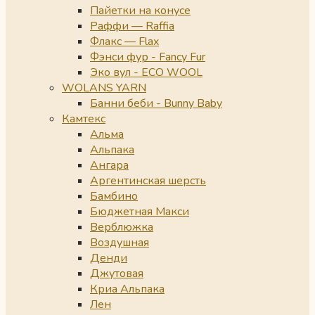
Пайетки на конусе
Раффи — Raffia
Флакс — Flax
Фэнси фур - Fancy Fur
Эко вул - ECO WOOL
WOLANS YARN
Банни беби - Bunny Baby
Камтекс
Альма
Альпака
Ангара
Аргентинская шерсть
Бамбино
Бюджетная Макси
Верблюжка
Воздушная
Денди
Джутовая
Криа Альпака
Лен