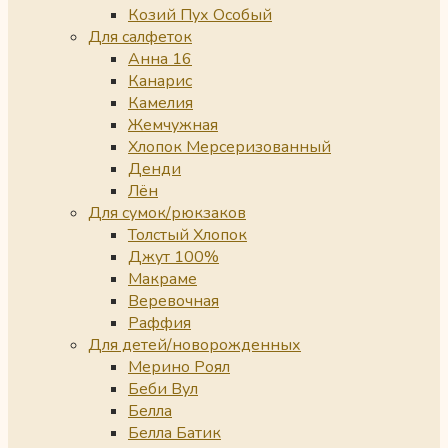
Козий Пух Особый
Для салфеток
Анна 16
Канарис
Камелия
Жемчужная
Хлопок Мерсеризованный
Денди
Лён
Для сумок/рюкзаков
Толстый Хлопок
Джут 100%
Макраме
Веревочная
Раффия
Для детей/новорожденных
Мерино Роял
Беби Вул
Белла
Белла Батик