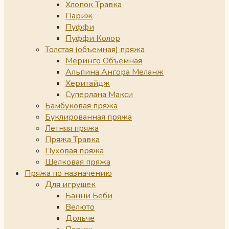
Хлопок Травка
Париж
Пуффи
Пуффи Колор
Толстая (объемная) пряжа
Меринго Объемная
Альпина Ангора Меланж
Херитайдж
Суперлана Макси
Бамбуковая пряжа
Буклированная пряжа
Летняя пряжа
Пряжа Травка
Пуховая пряжа
Шелковая пряжа
Пряжа по назначению
Для игрушек
Банни Беби
Велюто
Дольче