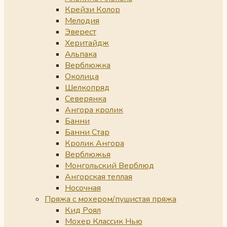
Крейзи Колор
Мелодия
Эверест
Херитайдж
Альпака
Верблюжка
Околица
Шелкопряд
Северянка
Ангора кролик
Банни
Банни Стар
Кролик Ангора
Верблюжья
Монгольский Верблюд
Ангорская теплая
Носочная
Пряжа с мохером/пушистая пряжа
Кид Роял
Мохер Классик Нью