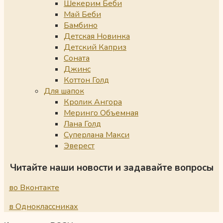
Шекерим Беби
Май Беби
Бамбино
Детская Новинка
Детский Каприз
Соната
Джинс
Коттон Голд
Для шапок
Кролик Ангора
Меринго Объемная
Лана Голд
Суперлана Макси
Эверест
Читайте наши новости и задавайте вопросы
во Вконтакте
в Одноклассниках