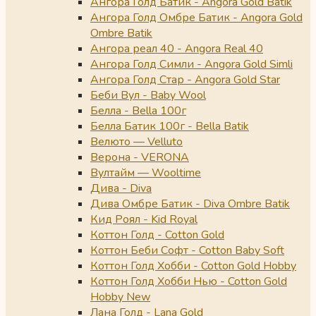
Ангора Голд Батик - Angora Gold Batik
Ангора Голд Омбре Батик - Angora Gold
Ombre Batik
Ангора реал 40 - Angora Real 40
Ангора Голд Симли - Angora Gold Simli
Ангора Голд Стар - Angora Gold Star
Беби Вул - Baby Wool
Белла - Bella 100г
Белла Батик 100г - Bella Batik
Велюто — Velluto
Верона - VERONA
Вултайм — Wooltime
Дива - Diva
Дива Омбре Батик - Diva Ombre Batik
Кид Роял - Kid Royal
Коттон Голд - Cotton Gold
Коттон Беби Софт - Cotton Baby Soft
Коттон Голд Хобби - Cotton Gold Hobby
Коттон Голд Хобби Нью - Cotton Gold
Hobby New
Лана Голд - Lana Gold