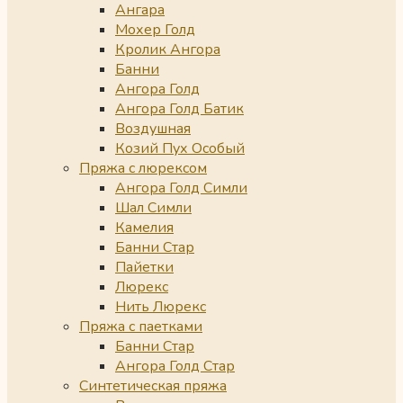
Ангара
Мохер Голд
Кролик Ангора
Банни
Ангора Голд
Ангора Голд Батик
Воздушная
Козий Пух Особый
Пряжа с люрексом
Ангора Голд Симли
Шал Симли
Камелия
Банни Стар
Пайетки
Люрекс
Нить Люрекс
Пряжа с паетками
Банни Стар
Ангора Голд Стар
Синтетическая пряжа