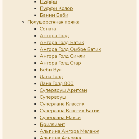
Пуффи
Пуффи Колор
Банни Беби
Полушерстяная пряжа
Соната
Ангора Голд
Ангора Голд Батик
Ангора Голд Омбре Батик
Ангора Голд Симли
Ангора Голд Стар
Беби Вул
Лана Голд
Лана Голд 800
Супервоуш Аритсан
Супервоуш
Суперлана Классик
Суперлана Классик Батик
Суперлана Макси
Бриллиант
Альпина Ангора Меланж
Альпина Альпака