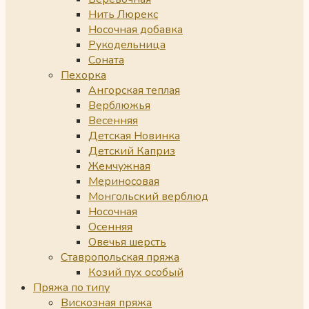
Нить Люрекс
Носочная добавка
Рукодельница
Соната
Пехорка
Ангорская теплая
Верблюжья
Весенняя
Детская Новинка
Детский Каприз
Жемчужная
Мериносовая
Монгольский верблюд
Носочная
Осенняя
Овечья шерсть
Ставропольская пряжа
Козий пух особый
Пряжа по типу
Вискозная пряжа