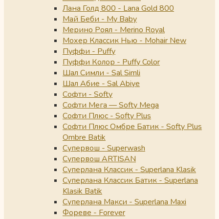
Лана Голд 800 - Lana Gold 800
Май Беби - My Baby
Мерино Роял - Merino Royal
Мохер Классик Нью - Mohair New
Пуффи - Puffy
Пуффи Колор - Puffy Color
Шал Симли - Sal Simli
Шал Абие - Sal Abiye
Софти - Softy
Софти Мега — Softy Mega
Софти Плюс - Softy Plus
Софти Плюс Омбре Батик - Softy Plus
Ombre Batik
Супервош - Superwash
Супервош ARTISAN
Суперлана Классик - Superlana Klasik
Суперлана Классик Батик - Superlana
Klasik Batik
Суперлана Макси - Superlana Maxi
Фореве - Forever