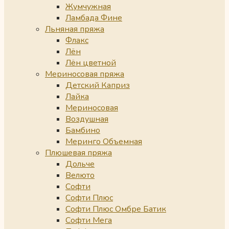
Жумчужная
Ламбада Фине
Льняная пряжа
Флакс
Лён
Лён цветной
Мериносовая пряжа
Детский Каприз
Лайка
Мериносовая
Воздушная
Бамбино
Меринго Объемная
Плюшевая пряжа
Дольче
Велюто
Софти
Софти Плюс
Софти Плюс Омбре Батик
Софти Мега