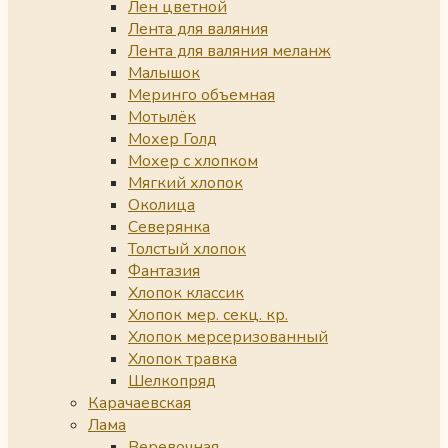
Лен цветной
Лента для валяния
Лента для валяния меланж
Малышок
Меринго объемная
Мотылёк
Мохер Голд
Мохер с хлопком
Мягкий хлопок
Околица
Северянка
Толстый хлопок
Фантазия
Хлопок классик
Хлопок мер. секц. кр.
Хлопок мерсеризованный
Хлопок травка
Шелкопряд
Карачаевская
Лама
Веревочная