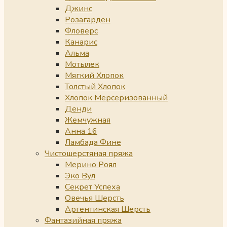
Джинс
Розагарден
Фловерс
Канарис
Альма
Мотылек
Мягкий Хлопок
Толстый Хлопок
Хлопок Мерсеризованный
Денди
Жемчужная
Анна 16
Ламбада Фине
Чистошерстяная пряжа
Мерино Роял
Эко Вул
Секрет Успеха
Овечья Шерсть
Аргентинская Шерсть
Фантазийная пряжа