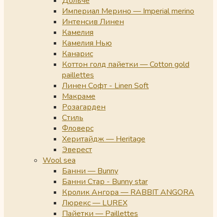
Дольче
Империал Мерино — Imperial merino
Интенсив Линен
Камелия
Камелия Нью
Канарис
Коттон голд пайетки — Cotton gold
paillettes
Линен Софт - Linen Soft
Макраме
Розагарден
Стиль
Фловерс
Херитайдж — Heritage
Эверест
Wool sea
Банни — Bunny
Банни Стар - Bunny star
Кролик Ангора — RABBIT ANGORA
Люрекс — LUREX
Пайетки — Paillettes