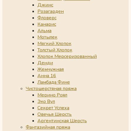
Джинс
Розагарден
Фловерс
Канарис
Альма
Мотылек
Мягкий Хлопок
Толстый Хлопок
Хлопок Мерсеризованный
Денди
Жемчужная
Анна 16
Ламбада Фине
Чистошерстяная пряжа
Мерино Роял
Эко Вул
Секрет Успеха
Овечья Шерсть
Аргентинская Шерсть
Фантазийная пряжа