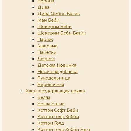
Верона
Дива
Дива Омбре Батик
Май Беби
Шекерим Беби
Шекерим Беби Батик
Париж
Макраме
Пайетки
Люрекс
Детская Новинка
Носочная добавка
Рукодельница
Веревочная
Хлопкосодержащая пряжа
Белла
Белла Батик
Коттон Софт Беби
Коттон Голд Хобби
Коттон Голд
Коттон Голд Хобби Нью