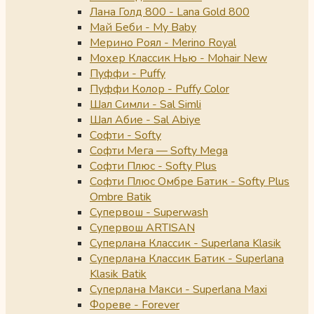
Лана Голд 800 - Lana Gold 800
Май Беби - My Baby
Мерино Роял - Merino Royal
Мохер Классик Нью - Mohair New
Пуффи - Puffy
Пуффи Колор - Puffy Color
Шал Симли - Sal Simli
Шал Абие - Sal Abiye
Софти - Softy
Софти Мега — Softy Mega
Софти Плюс - Softy Plus
Софти Плюс Омбре Батик - Softy Plus
Ombre Batik
Супервош - Superwash
Супервош ARTISAN
Суперлана Классик - Superlana Klasik
Суперлана Классик Батик - Superlana
Klasik Batik
Суперлана Макси - Superlana Maxi
Фореве - Forever