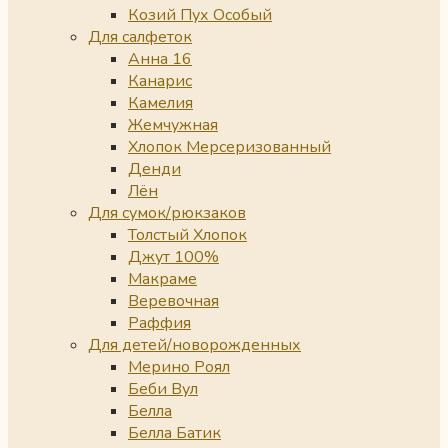
Козий Пух Особый
Для салфеток
Анна 16
Канарис
Камелия
Жемчужная
Хлопок Мерсеризованный
Денди
Лён
Для сумок/рюкзаков
Толстый Хлопок
Джут 100%
Макраме
Веревочная
Раффия
Для детей/новорожденных
Мерино Роял
Беби Вул
Белла
Белла Батик