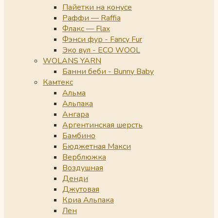
Пайетки на конусе
Раффи — Raffia
Флакс — Flax
Фэнси фур - Fancy Fur
Эко вул - ECO WOOL
WOLANS YARN
Банни беби - Bunny Baby
Камтекс
Альма
Альпака
Ангара
Аргентинская шерсть
Бамбино
Бюджетная Макси
Верблюжка
Воздушная
Денди
Джутовая
Криа Альпака
Лен