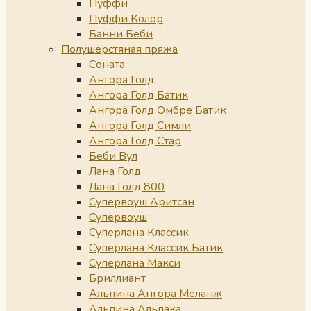
Пуффи
Пуффи Колор
Банни Беби
Полушерстяная пряжа
Соната
Ангора Голд
Ангора Голд Батик
Ангора Голд Омбре Батик
Ангора Голд Симли
Ангора Голд Стар
Беби Вул
Лана Голд
Лана Голд 800
Супервоуш Аритсан
Супервоуш
Суперлана Классик
Суперлана Классик Батик
Суперлана Макси
Бриллиант
Альпина Ангора Меланж
Альпина Альпака