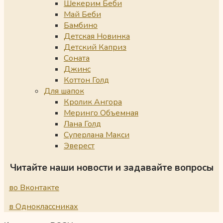
Шекерим Беби
Май Беби
Бамбино
Детская Новинка
Детский Каприз
Соната
Джинс
Коттон Голд
Для шапок
Кролик Ангора
Меринго Объемная
Лана Голд
Суперлана Макси
Эверест
Читайте наши новости и задавайте вопросы
во Вконтакте
в Одноклассниках