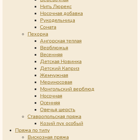
Нить Люрекс
Носочная добавка
Рукодельница
Соната
Пехорка
Ангорская теплая
Верблюжья
Весенняя
Детская Новинка
Детский Каприз
Жемчужная
Мериносовая
Монгольский верблюд
Носочная
Осенняя
Овечья шерсть
Ставропольская пряжа
Козий пух особый
Пряжа по типу
Вискозная пряжа