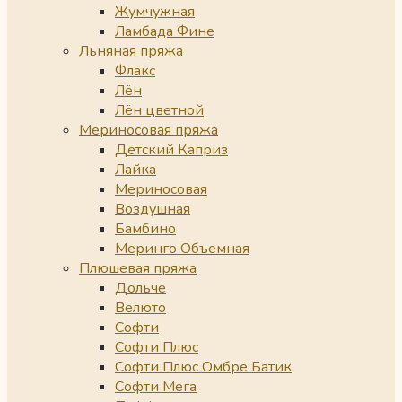
Жумчужная
Ламбада Фине
Льняная пряжа
Флакс
Лён
Лён цветной
Мериносовая пряжа
Детский Каприз
Лайка
Мериносовая
Воздушная
Бамбино
Меринго Объемная
Плюшевая пряжа
Дольче
Велюто
Софти
Софти Плюс
Софти Плюс Омбре Батик
Софти Мега