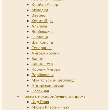
Крейзи Колор
Мелодия
Эверест
Херитайдж
Альпака
Верблюжка
Околица
Шелкопряд
Северянка
Ангора кролик
Банни
Банни Стар
Кролик Ангора
Верблюжья
Монгольский Верблюд
Ангорская теплая
Носочная
Пряжа с мохером/пушистая пряжа
Кид Роял
Мохер Классик Нью