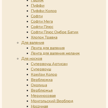
Париж
Пуффи
Пуффи Колор
Софти
Софти Мега
Софти Плюс
Софти Плюс Омбре Батик
Хлопок Травка
Для валяния
Лента для валяния
Лента для валяния меланж
Для носков
Супервоуш Артисан
Супервоуш
Крейзи Колор
Верблюжка
Околица
Верблюжья
Мериносовая
Монгольский Верблюд
Носочная