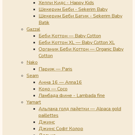
Хеппи Кидс - Happy Kids
Шекерим Беби - Sekerim Baby
Шекерим Беби Батик - Sekerim Baby
Batik
Gazzal
Беби Коттон — Baby Cotton
Беби Коттон XL — Baby Cotton XL
Органик Беби Коттон — Organic Baby
Cotton
Nako
Париж — Paris
Seam
Анна 16 — Anna16
Коко — Coco
Ламбада фине - Lambada fine
Yarnart
Альпака голд пайетки — Alpaca gold
paillettes
Джинс
Джинс Софт Колор