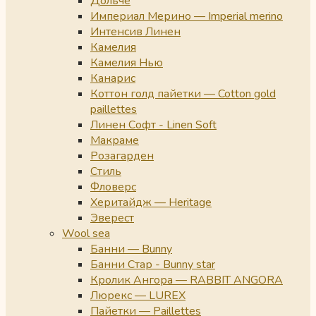
Дольче
Империал Мерино — Imperial merino
Интенсив Линен
Камелия
Камелия Нью
Канарис
Коттон голд пайетки — Cotton gold
paillettes
Линен Софт - Linen Soft
Макраме
Розагарден
Стиль
Фловерс
Херитайдж — Heritage
Эверест
Wool sea
Банни — Bunny
Банни Стар - Bunny star
Кролик Ангора — RABBIT ANGORA
Люрекс — LUREX
Пайетки — Paillettes