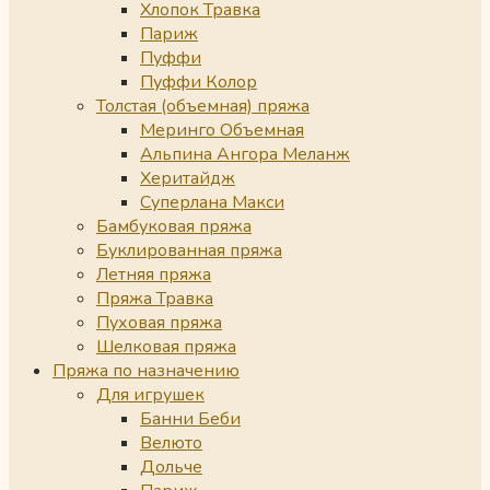
Хлопок Травка
Париж
Пуффи
Пуффи Колор
Толстая (объемная) пряжа
Меринго Объемная
Альпина Ангора Меланж
Херитайдж
Суперлана Макси
Бамбуковая пряжа
Буклированная пряжа
Летняя пряжа
Пряжа Травка
Пуховая пряжа
Шелковая пряжа
Пряжа по назначению
Для игрушек
Банни Беби
Велюто
Дольче