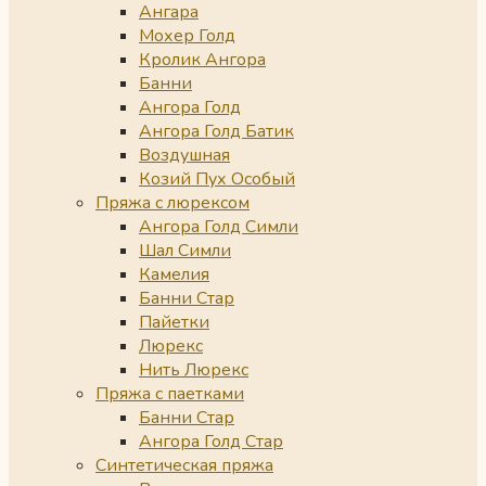
Ангара
Мохер Голд
Кролик Ангора
Банни
Ангора Голд
Ангора Голд Батик
Воздушная
Козий Пух Особый
Пряжа с люрексом
Ангора Голд Симли
Шал Симли
Камелия
Банни Стар
Пайетки
Люрекс
Нить Люрекс
Пряжа с паетками
Банни Стар
Ангора Голд Стар
Синтетическая пряжа