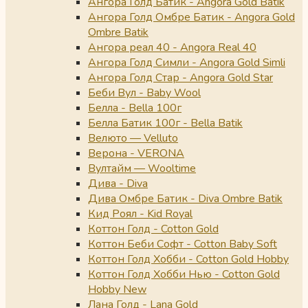
Ангора Голд Батик - Angora Gold Batik
Ангора Голд Омбре Батик - Angora Gold
Ombre Batik
Ангора реал 40 - Angora Real 40
Ангора Голд Симли - Angora Gold Simli
Ангора Голд Стар - Angora Gold Star
Беби Вул - Baby Wool
Белла - Bella 100г
Белла Батик 100г - Bella Batik
Велюто — Velluto
Верона - VERONA
Вултайм — Wooltime
Дива - Diva
Дива Омбре Батик - Diva Ombre Batik
Кид Роял - Kid Royal
Коттон Голд - Cotton Gold
Коттон Беби Софт - Cotton Baby Soft
Коттон Голд Хобби - Cotton Gold Hobby
Коттон Голд Хобби Нью - Cotton Gold
Hobby New
Лана Голд - Lana Gold