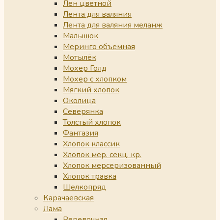
Лен цветной
Лента для валяния
Лента для валяния меланж
Малышок
Меринго объемная
Мотылёк
Мохер Голд
Мохер с хлопком
Мягкий хлопок
Околица
Северянка
Толстый хлопок
Фантазия
Хлопок классик
Хлопок мер. секц. кр.
Хлопок мерсеризованный
Хлопок травка
Шелкопряд
Карачаевская
Лама
Веревочная