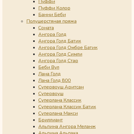
Пуффи
Пуффи Колор
Банни Беби
Полушерстяная пряжа
Соната
Ангора Голд
Ангора Голд Батик
Ангора Голд Омбре Батик
Ангора Голд Симли
Ангора Голд Стар
Беби Вул
Лана Голд
Лана Голд 800
Супервоуш Аритсан
Супервоуш
Суперлана Классик
Суперлана Классик Батик
Суперлана Макси
Бриллиант
Альпина Ангора Меланж
Альпина Альпака