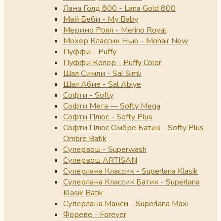
Лана Голд 800 - Lana Gold 800
Май Беби - My Baby
Мерино Роял - Merino Royal
Мохер Классик Нью - Mohair New
Пуффи - Puffy
Пуффи Колор - Puffy Color
Шал Симли - Sal Simli
Шал Абие - Sal Abiye
Софти - Softy
Софти Мега — Softy Mega
Софти Плюс - Softy Plus
Софти Плюс Омбре Батик - Softy Plus
Ombre Batik
Супервош - Superwash
Супервош ARTISAN
Суперлана Классик - Superlana Klasik
Суперлана Классик Батик - Superlana
Klasik Batik
Суперлана Макси - Superlana Maxi
Фореве - Forever