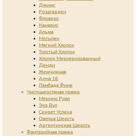
Джинс
Розагарден
Фловерс
Канарис
Альма
Мотылек
Мягкий Хлопок
Толстый Хлопок
Хлопок Мерсеризованный
Денди
Жемчужная
Анна 16
Ламбада Фине
Чистошерстяная пряжа
Мерино Роял
Эко Вул
Секрет Успеха
Овечья Шерсть
Аргентинская Шерсть
Фантазийная пряжа