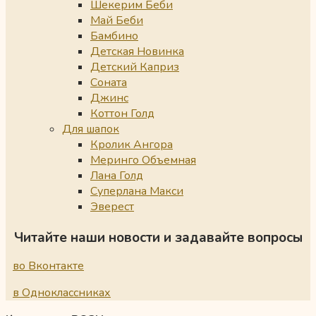
Шекерим Беби
Май Беби
Бамбино
Детская Новинка
Детский Каприз
Соната
Джинс
Коттон Голд
Для шапок
Кролик Ангора
Меринго Объемная
Лана Голд
Суперлана Макси
Эверест
Читайте наши новости и задавайте вопросы
во Вконтакте
в Одноклассниках