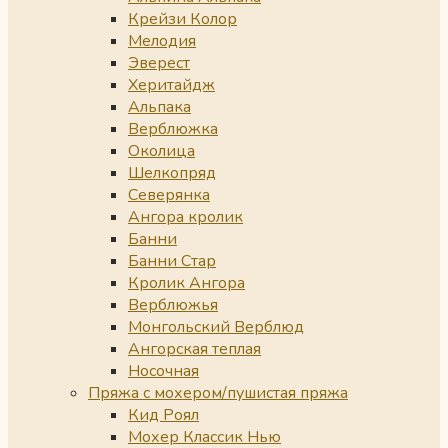
Крейзи Колор
Мелодия
Эверест
Херитайдж
Альпака
Верблюжка
Околица
Шелкопряд
Северянка
Ангора кролик
Банни
Банни Стар
Кролик Ангора
Верблюжья
Монгольский Верблюд
Ангорская теплая
Носочная
Пряжа с мохером/пушистая пряжа
Кид Роял
Мохер Классик Нью