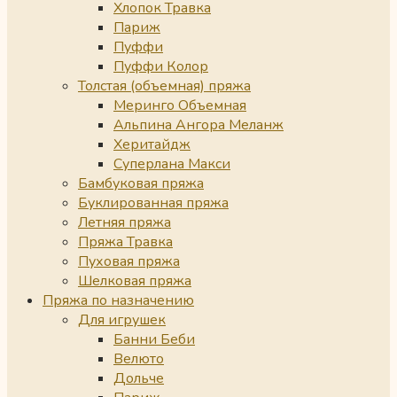
Хлопок Травка
Париж
Пуффи
Пуффи Колор
Толстая (объемная) пряжа
Меринго Объемная
Альпина Ангора Меланж
Херитайдж
Суперлана Макси
Бамбуковая пряжа
Буклированная пряжа
Летняя пряжа
Пряжа Травка
Пуховая пряжа
Шелковая пряжа
Пряжа по назначению
Для игрушек
Банни Беби
Велюто
Дольче