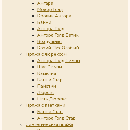
Ангара
Мохер Голд
Кролик Ангора
Банни
Ангора Голд
Ангора Голд Батик
Воздушная
Козий Пух Особый
Пряжа с люрексом
Ангора Голд Симли
Шал Симли
Камелия
Банни Стар
Пайетки
Люрекс
Нить Люрекс
Пряжа с паетками
Банни Стар
Ангора Голд Стар
Синтетическая пряжа