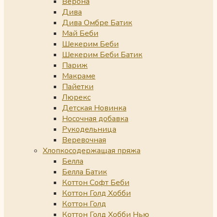
Верона
Дива
Дива Омбре Батик
Май Беби
Шекерим Беби
Шекерим Беби Батик
Париж
Макраме
Пайетки
Люрекс
Детская Новинка
Носочная добавка
Рукодельница
Веревочная
Хлопкосодержащая пряжа
Белла
Белла Батик
Коттон Софт Беби
Коттон Голд Хобби
Коттон Голд
Коттон Голд Хобби Нью