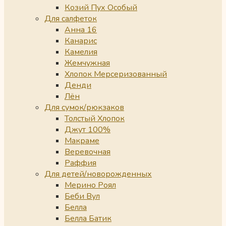
Козий Пух Особый
Для салфеток
Анна 16
Канарис
Камелия
Жемчужная
Хлопок Мерсеризованный
Денди
Лён
Для сумок/рюкзаков
Толстый Хлопок
Джут 100%
Макраме
Веревочная
Раффия
Для детей/новорожденных
Мерино Роял
Беби Вул
Белла
Белла Батик