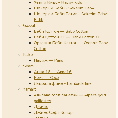
Хеппи Кидс - Happy Kids
Шекерим Беби - Sekerim Baby
Шекерим Беби Батик - Sekerim Baby
Batik
Gazzal
Беби Коттон — Baby Cotton
Беби Коттон XL — Baby Cotton XL
Органик Беби Коттон — Organic Baby
Cotton
Nako
Париж — Paris
Seam
Анна 16 — Anna16
Коко — Coco
Ламбада фине - Lambada fine
Yarnart
Альпака голд пайетки — Alpaca gold
paillettes
Джинс
Джинс Софт Колор