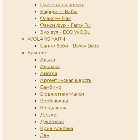
Пайетки на конусе
Раффи — Raffia
Флакс — Flax
Фэнси фур - Fancy Fur
Эко вул - ECO WOOL
WOLANS YARN
Банни беби - Bunny Baby
Камтекс
Альма
Альпака
Ангара
Аргентинская шерсть
Бамбино
Бюджетная Макси
Верблюжка
Воздушная
Денди
Джутовая
Криа Альпака
Лен