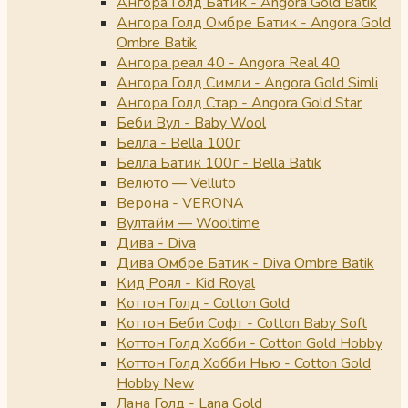
Ангора Голд Батик - Angora Gold Batik
Ангора Голд Омбре Батик - Angora Gold
Ombre Batik
Ангора реал 40 - Angora Real 40
Ангора Голд Симли - Angora Gold Simli
Ангора Голд Стар - Angora Gold Star
Беби Вул - Baby Wool
Белла - Bella 100г
Белла Батик 100г - Bella Batik
Велюто — Velluto
Верона - VERONA
Вултайм — Wooltime
Дива - Diva
Дива Омбре Батик - Diva Ombre Batik
Кид Роял - Kid Royal
Коттон Голд - Cotton Gold
Коттон Беби Софт - Cotton Baby Soft
Коттон Голд Хобби - Cotton Gold Hobby
Коттон Голд Хобби Нью - Cotton Gold
Hobby New
Лана Голд - Lana Gold