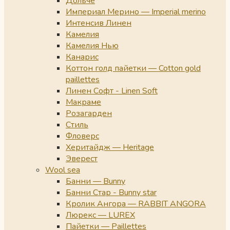
Дольче
Империал Мерино — Imperial merino
Интенсив Линен
Камелия
Камелия Нью
Канарис
Коттон голд пайетки — Cotton gold
paillettes
Линен Софт - Linen Soft
Макраме
Розагарден
Стиль
Фловерс
Херитайдж — Heritage
Эверест
Wool sea
Банни — Bunny
Банни Стар - Bunny star
Кролик Ангора — RABBIT ANGORA
Люрекс — LUREX
Пайетки — Paillettes