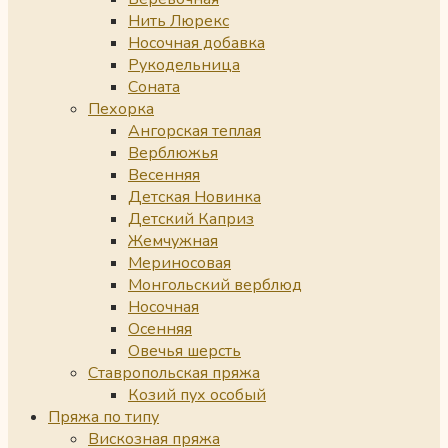
Нить Люрекс
Носочная добавка
Рукодельница
Соната
Пехорка
Ангорская теплая
Верблюжья
Весенняя
Детская Новинка
Детский Каприз
Жемчужная
Мериносовая
Монгольский верблюд
Носочная
Осенняя
Овечья шерсть
Ставропольская пряжа
Козий пух особый
Пряжа по типу
Вискозная пряжа