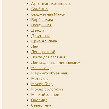
Аргентинская шерсть
Бамбино
Бюджетная Макси
Верблюжка
Воздушная
Денди
Джутовая
Криа Альпака
Лен
Лен цветной
Лента для валяния
Лента для валяния меланж
Малышок
Меринго объемная
Мотылёк
Мохер Голд
Мохер с хлопком
Мягкий хлопок
Околица
Северянка