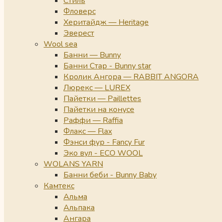
Стиль
Фловерс
Херитайдж — Heritage
Эверест
Wool sea
Банни — Bunny
Банни Стар - Bunny star
Кролик Ангора — RABBIT ANGORA
Люрекс — LUREX
Пайетки — Paillettes
Пайетки на конусе
Раффи — Raffia
Флакс — Flax
Фэнси фур - Fancy Fur
Эко вул - ECO WOOL
WOLANS YARN
Банни беби - Bunny Baby
Камтекс
Альма
Альпака
Ангара