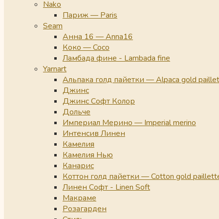
Nako
Париж — Paris
Seam
Анна 16 — Anna16
Коко — Coco
Ламбада фине - Lambada fine
Yarnart
Альпака голд пайетки — Alpaca gold paille
Джинс
Джинс Софт Колор
Дольче
Империал Мерино — Imperial merino
Интенсив Линен
Камелия
Камелия Нью
Канарис
Коттон голд пайетки — Cotton gold paillett
Линен Софт - Linen Soft
Макраме
Розагарден