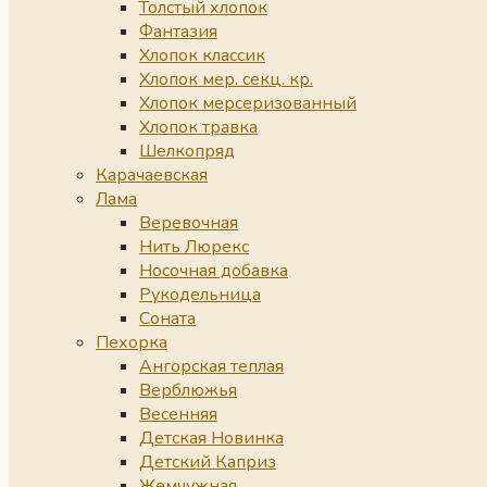
Толстый хлопок
Фантазия
Хлопок классик
Хлопок мер. секц. кр.
Хлопок мерсеризованный
Хлопок травка
Шелкопряд
Карачаевская
Лама
Веревочная
Нить Люрекс
Носочная добавка
Рукодельница
Соната
Пехорка
Ангорская теплая
Верблюжья
Весенняя
Детская Новинка
Детский Каприз
Жемчужная