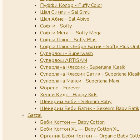
Пуффи Колор - Puffy Color
Шал Симли - Sal Simli
Шал Абие - Sal Abiye
Софти - Softy
Софти Мега — Softy Mega
Софти Плюс - Softy Plus
Софти Плюс Омбре Батик - Softy Plus Omb
Супервош - Superwash
Супервош ARTISAN
Суперлана Классик - Superlana Klasik
Суперлана Классик Батик - Superlana Klasik
Суперлана Макси - Superlana Maxi
Фореве - Forever
Хеппи Кидс - Happy Kids
Шекерим Беби - Sekerim Baby
Шекерим Беби Батик - Sekerim Baby Batik
Gazzal
Беби Коттон — Baby Cotton
Беби Коттон XL — Baby Cotton XL
Органик Беби Коттон — Organic Baby Cott