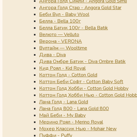
Ангора Голд Симли - Angora Gold Simli
Ангора Голд Стар - Angora Gold Star
Беби Вул - Baby Wool
Белла - Bella 100г
Белла Батик 100г - Bella Batik
Велюто — Velluto
Верона - VERONA
Вултайм — Wooltime
Дива - Diva
Дива Омбре Батик - Diva Ombre Batik
Кид Роял - Kid Royal
Коттон Голд - Cotton Gold
Коттон Беби Софт - Cotton Baby Soft
Коттон Голд Хобби - Cotton Gold Hobby
Коттон Голд Хобби Нью - Cotton Gold Hob
Лана Голд - Lana Gold
Лана Голд 800 - Lana Gold 800
Май Беби - My Baby
Мерино Роял - Merino Royal
Мохер Классик Нью - Mohair New
Пуффи - Puffy