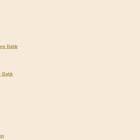
re Batik
 Batik
on