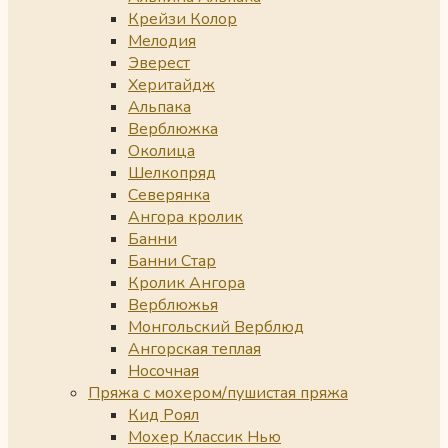
Крейзи Колор
Мелодия
Эверест
Херитайдж
Альпака
Верблюжка
Околица
Шелкопряд
Северянка
Ангора кролик
Банни
Банни Стар
Кролик Ангора
Верблюжья
Монгольский Верблюд
Ангорская теплая
Носочная
Пряжа с мохером/пушистая пряжа
Кид Роял
Мохер Классик Нью