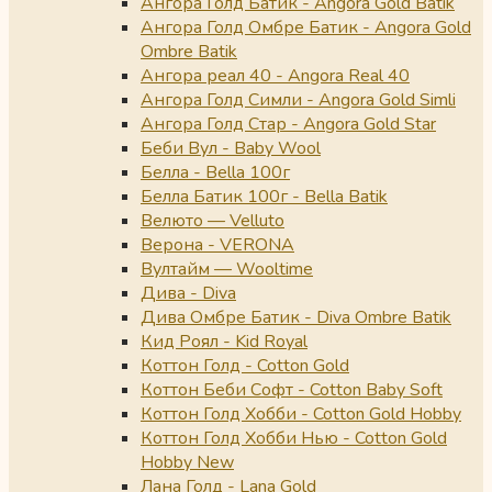
Ангора Голд Батик - Angora Gold Batik
Ангора Голд Омбре Батик - Angora Gold
Ombre Batik
Ангора реал 40 - Angora Real 40
Ангора Голд Симли - Angora Gold Simli
Ангора Голд Стар - Angora Gold Star
Беби Вул - Baby Wool
Белла - Bella 100г
Белла Батик 100г - Bella Batik
Велюто — Velluto
Верона - VERONA
Вултайм — Wooltime
Дива - Diva
Дива Омбре Батик - Diva Ombre Batik
Кид Роял - Kid Royal
Коттон Голд - Cotton Gold
Коттон Беби Софт - Cotton Baby Soft
Коттон Голд Хобби - Cotton Gold Hobby
Коттон Голд Хобби Нью - Cotton Gold
Hobby New
Лана Голд - Lana Gold