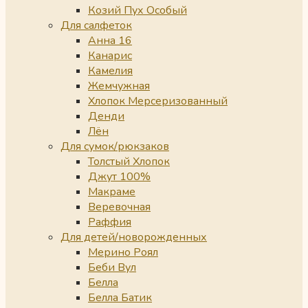
Козий Пух Особый
Для салфеток
Анна 16
Канарис
Камелия
Жемчужная
Хлопок Мерсеризованный
Денди
Лён
Для сумок/рюкзаков
Толстый Хлопок
Джут 100%
Макраме
Веревочная
Раффия
Для детей/новорожденных
Мерино Роял
Беби Вул
Белла
Белла Батик