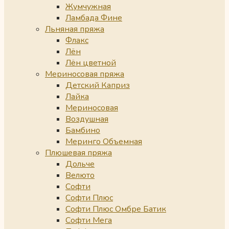
Жумчужная
Ламбада Фине
Льняная пряжа
Флакс
Лён
Лён цветной
Мериносовая пряжа
Детский Каприз
Лайка
Мериносовая
Воздушная
Бамбино
Меринго Объемная
Плюшевая пряжа
Дольче
Велюто
Софти
Софти Плюс
Софти Плюс Омбре Батик
Софти Мега