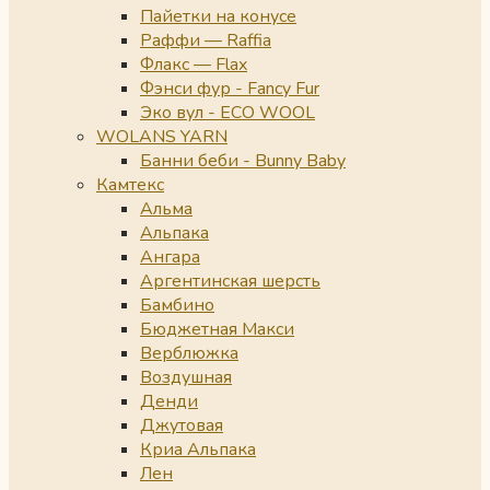
Пайетки на конусе
Раффи — Raffia
Флакс — Flax
Фэнси фур - Fancy Fur
Эко вул - ECO WOOL
WOLANS YARN
Банни беби - Bunny Baby
Камтекс
Альма
Альпака
Ангара
Аргентинская шерсть
Бамбино
Бюджетная Макси
Верблюжка
Воздушная
Денди
Джутовая
Криа Альпака
Лен