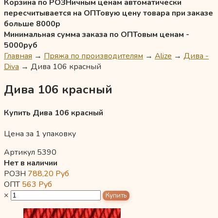
Корзина по РОЗНичным ценам автоматически
пересчитывается на ОПТовую цену товара при заказе
больше 8000р
Минимальная сумма заказа по ОПТовым ценам -
5000руб
Главная
→
Пряжа по производителям
→
Alize
→
Дива -
Diva
→
Дива 106 красный
Дива 106 красный
Купить Дива 106 красный
Цена за 1 упаковку
Артикул 5390
Нет в наличии
РОЗН
788,20
Руб
ОПТ
563
Руб
×