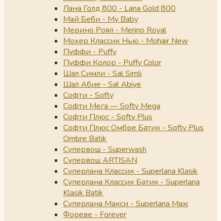
Лана Голд 800 - Lana Gold 800
Май Беби - My Baby
Мерино Роял - Merino Royal
Мохер Классик Нью - Mohair New
Пуффи - Puffy
Пуффи Колор - Puffy Color
Шал Симли - Sal Simli
Шал Абие - Sal Abiye
Софти - Softy
Софти Мега — Softy Mega
Софти Плюс - Softy Plus
Софти Плюс Омбре Батик - Softy Plus
Ombre Batik
Супервош - Superwash
Супервош ARTISAN
Суперлана Классик - Superlana Klasik
Суперлана Классик Батик - Superlana
Klasik Batik
Суперлана Макси - Superlana Maxi
Фореве - Forever