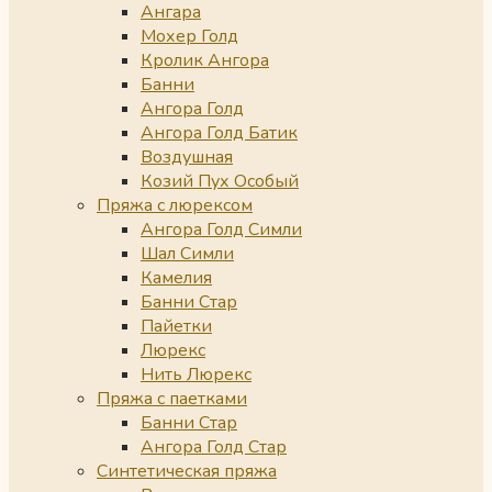
Ангара
Мохер Голд
Кролик Ангора
Банни
Ангора Голд
Ангора Голд Батик
Воздушная
Козий Пух Особый
Пряжа с люрексом
Ангора Голд Симли
Шал Симли
Камелия
Банни Стар
Пайетки
Люрекс
Нить Люрекс
Пряжа с паетками
Банни Стар
Ангора Голд Стар
Синтетическая пряжа