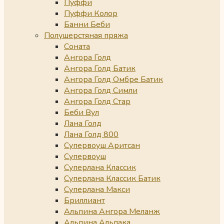
Пуффи
Пуффи Колор
Банни Беби
Полушерстяная пряжа
Соната
Ангора Голд
Ангора Голд Батик
Ангора Голд Омбре Батик
Ангора Голд Симли
Ангора Голд Стар
Беби Вул
Лана Голд
Лана Голд 800
Супервоуш Аритсан
Супервоуш
Суперлана Классик
Суперлана Классик Батик
Суперлана Макси
Бриллиант
Альпина Ангора Меланж
Альпина Альпака