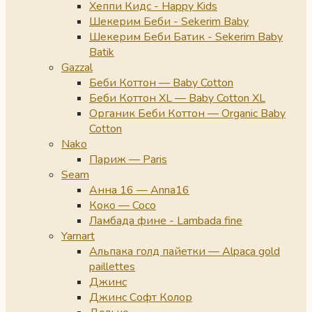
Хеппи Кидс - Happy Kids
Шекерим Беби - Sekerim Baby
Шекерим Беби Батик - Sekerim Baby
Batik
Gazzal
Беби Коттон — Baby Cotton
Беби Коттон XL — Baby Cotton XL
Органик Беби Коттон — Organic Baby
Cotton
Nako
Париж — Paris
Seam
Анна 16 — Anna16
Коко — Coco
Ламбада фине - Lambada fine
Yarnart
Альпака голд пайетки — Alpaca gold
paillettes
Джинс
Джинс Софт Колор