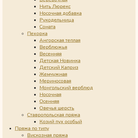
Нить Люрекс
Носочная добавка
Рукодельница
Соната
Пехорка
Ангорская теплая
Верблюжья
Весенняя
Детская Новинка
Детский Каприз
Жемчужная
Мериносовая
Монгольский верблюд
Носочная
Осенняя
Овечья шерсть
Ставропольская пряжа
Козий пух особый
Пряжа по типу
Вискозная пряжа