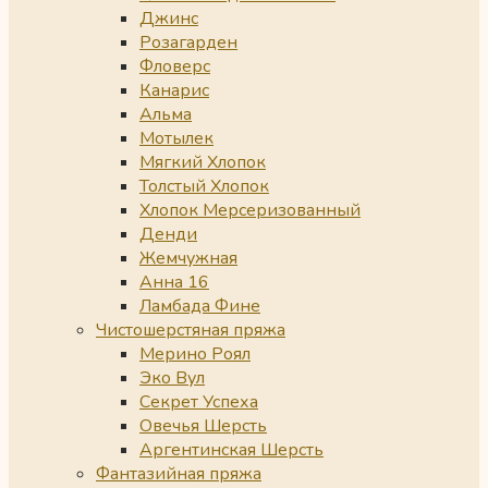
Джинс
Розагарден
Фловерс
Канарис
Альма
Мотылек
Мягкий Хлопок
Толстый Хлопок
Хлопок Мерсеризованный
Денди
Жемчужная
Анна 16
Ламбада Фине
Чистошерстяная пряжа
Мерино Роял
Эко Вул
Секрет Успеха
Овечья Шерсть
Аргентинская Шерсть
Фантазийная пряжа