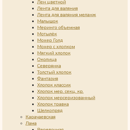
Лен цветной
Лента для валяния
Лента для валяния меланж
Малышок
Меринго объемная
Мотылёк
Мохер Голд
Мохер с хлопком
Мягкий хлопок
Околица
Северянка
Толстый хлопок
Фантазия
Хлопок классик
Хлопок мер. секц. кр.
Хлопок мерсеризованный
Хлопок травка
Шелкопряд
Карачаевская
Лама
Веревочная