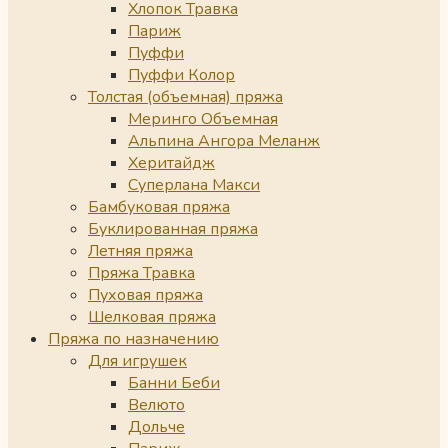
Хлопок Травка
Париж
Пуффи
Пуффи Колор
Толстая (объемная) пряжа
Меринго Объемная
Альпина Ангора Меланж
Херитайдж
Суперлана Макси
Бамбуковая пряжа
Буклированная пряжа
Летняя пряжа
Пряжа Травка
Пуховая пряжа
Шелковая пряжа
Пряжа по назначению
Для игрушек
Банни Беби
Велюто
Дольче