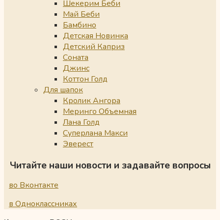
Шекерим Беби
Май Беби
Бамбино
Детская Новинка
Детский Каприз
Соната
Джинс
Коттон Голд
Для шапок
Кролик Ангора
Меринго Объемная
Лана Голд
Суперлана Макси
Эверест
Читайте наши новости и задавайте вопросы
во Вконтакте
в Одноклассниках