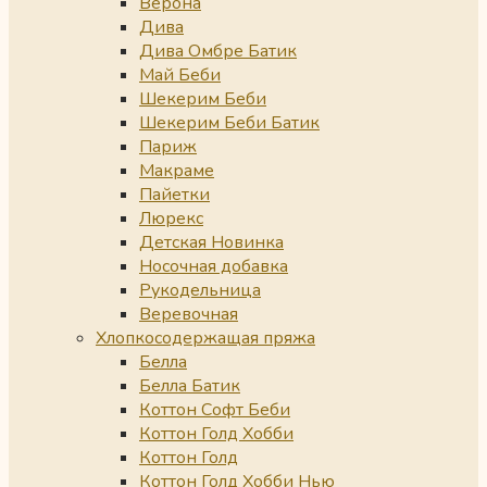
Верона
Дива
Дива Омбре Батик
Май Беби
Шекерим Беби
Шекерим Беби Батик
Париж
Макраме
Пайетки
Люрекс
Детская Новинка
Носочная добавка
Рукодельница
Веревочная
Хлопкосодержащая пряжа
Белла
Белла Батик
Коттон Софт Беби
Коттон Голд Хобби
Коттон Голд
Коттон Голд Хобби Нью