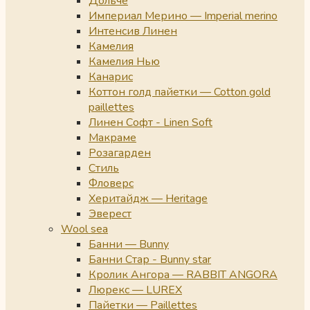
Дольче
Империал Мерино — Imperial merino
Интенсив Линен
Камелия
Камелия Нью
Канарис
Коттон голд пайетки — Cotton gold
paillettes
Линен Софт - Linen Soft
Макраме
Розагарден
Стиль
Фловерс
Херитайдж — Heritage
Эверест
Wool sea
Банни — Bunny
Банни Стар - Bunny star
Кролик Ангора — RABBIT ANGORA
Люрекс — LUREX
Пайетки — Paillettes