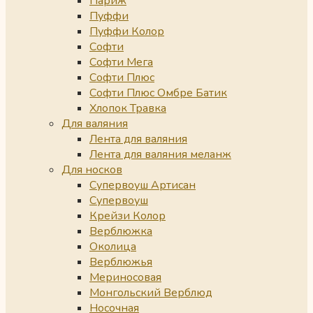
Париж
Пуффи
Пуффи Колор
Софти
Софти Мега
Софти Плюс
Софти Плюс Омбре Батик
Хлопок Травка
Для валяния
Лента для валяния
Лента для валяния меланж
Для носков
Супервоуш Артисан
Супервоуш
Крейзи Колор
Верблюжка
Околица
Верблюжья
Мериносовая
Монгольский Верблюд
Носочная