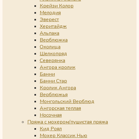
Крейзи Колор
Мелодия
Эверест
Херитайдж
Альпака
Верблюжка
Околица
Шелкопряд
Северянка
Ангора кролик
Банни
Банни Стар
Кролик Ангора
Верблюжья
Монгольский Верблюд
Ангорская теплая
Носочная
Пряжа с мохером/пушистая пряжа
Кид Роял
Мохер Классик Нью