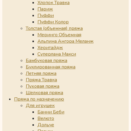
Хлопок Травка
Париж
Пуффи
Пуффи Колор
Толстая (объемная) пряжа
Меринго Объемная
Альпина Ангора Меланж
Херитайдж
Суперлана Макси
Бамбуковая пряжа
Буклированная пряжа
Летняя пряжа
Пряжа Травка
Пуховая пряжа
Шелковая пряжа
Пряжа по назначению
Для игрушек
Банни Беби
Велюто
Дольче