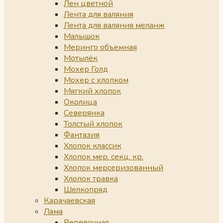
Лен цветной
Лента для валяния
Лента для валяния меланж
Малышок
Меринго объемная
Мотылёк
Мохер Голд
Мохер с хлопком
Мягкий хлопок
Околица
Северянка
Толстый хлопок
Фантазия
Хлопок классик
Хлопок мер. секц. кр.
Хлопок мерсеризованный
Хлопок травка
Шелкопряд
Карачаевская
Лама
Веревочная