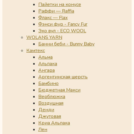
Пайетки на конусе
Раффи — Raffia
Флакс — Flax
Фэнси фур - Fancy Fur
Эко вул - ECO WOOL
WOLANS YARN
Банни беби - Bunny Baby
Камтекс
Альма
Альпака
Ангара
Аргентинская шерсть
Бамбино
Бюджетная Макси
Верблюжка
Воздушная
Денди
Джутовая
Криа Альпака
Лен