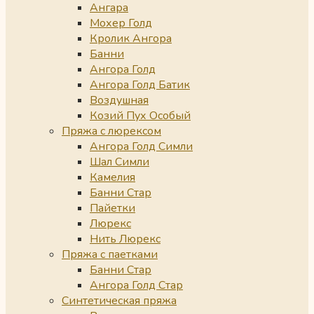
Ангара
Мохер Голд
Кролик Ангора
Банни
Ангора Голд
Ангора Голд Батик
Воздушная
Козий Пух Особый
Пряжа с люрексом
Ангора Голд Симли
Шал Симли
Камелия
Банни Стар
Пайетки
Люрекс
Нить Люрекс
Пряжа с паетками
Банни Стар
Ангора Голд Стар
Синтетическая пряжа