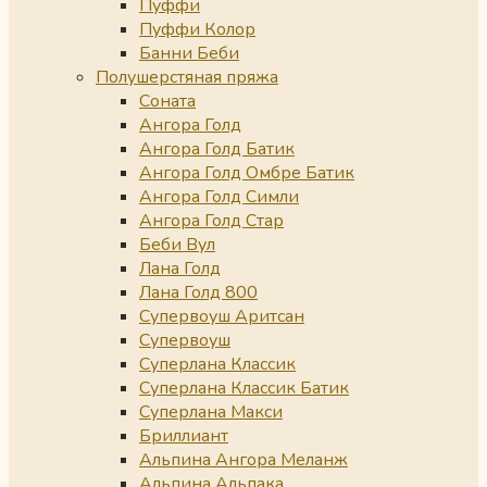
Пуффи
Пуффи Колор
Банни Беби
Полушерстяная пряжа
Соната
Ангора Голд
Ангора Голд Батик
Ангора Голд Омбре Батик
Ангора Голд Симли
Ангора Голд Стар
Беби Вул
Лана Голд
Лана Голд 800
Супервоуш Аритсан
Супервоуш
Суперлана Классик
Суперлана Классик Батик
Суперлана Макси
Бриллиант
Альпина Ангора Меланж
Альпина Альпака