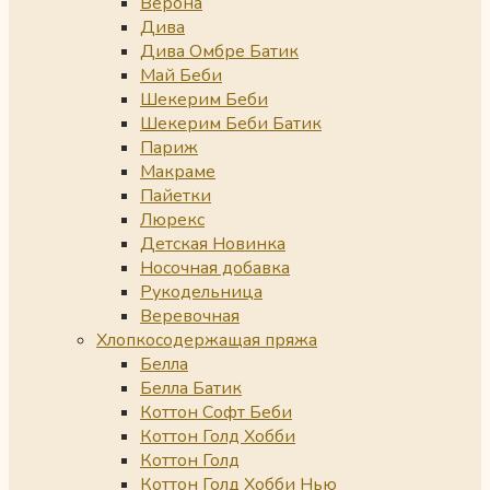
Верона
Дива
Дива Омбре Батик
Май Беби
Шекерим Беби
Шекерим Беби Батик
Париж
Макраме
Пайетки
Люрекс
Детская Новинка
Носочная добавка
Рукодельница
Веревочная
Хлопкосодержащая пряжа
Белла
Белла Батик
Коттон Софт Беби
Коттон Голд Хобби
Коттон Голд
Коттон Голд Хобби Нью