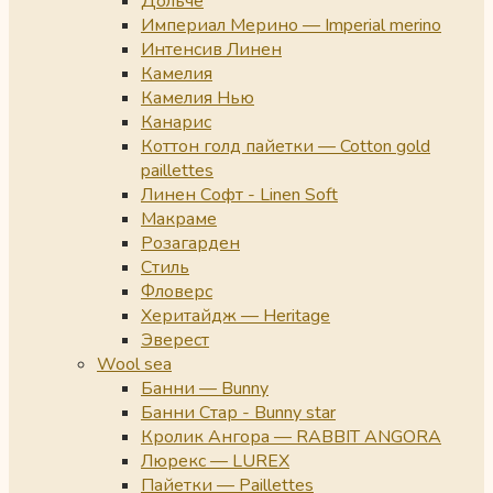
Дольче
Империал Мерино — Imperial merino
Интенсив Линен
Камелия
Камелия Нью
Канарис
Коттон голд пайетки — Cotton gold
paillettes
Линен Софт - Linen Soft
Макраме
Розагарден
Стиль
Фловерс
Херитайдж — Heritage
Эверест
Wool sea
Банни — Bunny
Банни Стар - Bunny star
Кролик Ангора — RABBIT ANGORA
Люрекс — LUREX
Пайетки — Paillettes