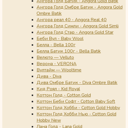
Ангора Голд Батик - Angora Gold Batik
Ангора Голд Омбре Батик - Angora Gold
Ombre Batik
Ангора реал 40 - Angora Real 40
Ангора Голд Симли - Angora Gold Simli
Ангора Голд Стар - Angora Gold Star
Беби Вул - Baby Wool
Белла - Bella 100г
Белла Батик 100г - Bella Batik
Велюто — Velluto
Верона - VERONA
Вултайм — Wooltime
Дива - Diva
Дива Омбре Батик - Diva Ombre Batik
Кид Роял - Kid Royal
Коттон Голд - Cotton Gold
Коттон Беби Софт - Cotton Baby Soft
Коттон Голд Хобби - Cotton Gold Hobby
Коттон Голд Хобби Нью - Cotton Gold
Hobby New
Лана Голд - Lana Gold