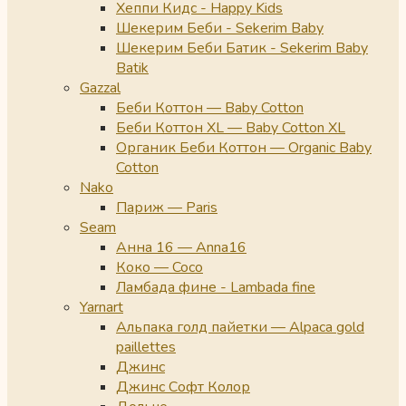
Хеппи Кидс - Happy Kids
Шекерим Беби - Sekerim Baby
Шекерим Беби Батик - Sekerim Baby
Batik
Gazzal
Беби Коттон — Baby Cotton
Беби Коттон XL — Baby Cotton XL
Органик Беби Коттон — Organic Baby
Cotton
Nako
Париж — Paris
Seam
Анна 16 — Anna16
Коко — Coco
Ламбада фине - Lambada fine
Yarnart
Альпака голд пайетки — Alpaca gold
paillettes
Джинс
Джинс Софт Колор