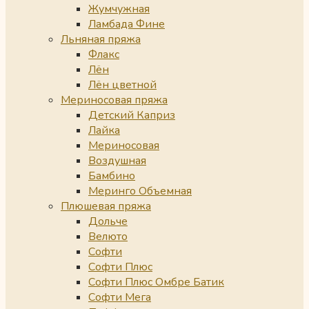
Жумчужная
Ламбада Фине
Льняная пряжа
Флакс
Лён
Лён цветной
Мериносовая пряжа
Детский Каприз
Лайка
Мериносовая
Воздушная
Бамбино
Меринго Объемная
Плюшевая пряжа
Дольче
Велюто
Софти
Софти Плюс
Софти Плюс Омбре Батик
Софти Мега