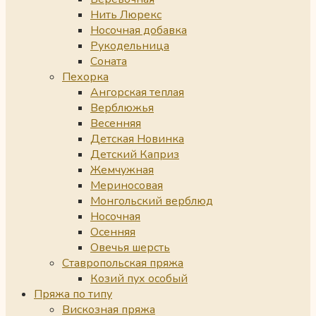
Нить Люрекс
Носочная добавка
Рукодельница
Соната
Пехорка
Ангорская теплая
Верблюжья
Весенняя
Детская Новинка
Детский Каприз
Жемчужная
Мериносовая
Монгольский верблюд
Носочная
Осенняя
Овечья шерсть
Ставропольская пряжа
Козий пух особый
Пряжа по типу
Вискозная пряжа