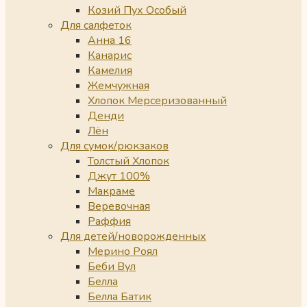
Козий Пух Особый
Для салфеток
Анна 16
Канарис
Камелия
Жемчужная
Хлопок Мерсеризованный
Денди
Лён
Для сумок/рюкзаков
Толстый Хлопок
Джут 100%
Макраме
Веревочная
Раффия
Для детей/новорожденных
Мерино Роял
Беби Вул
Белла
Белла Батик