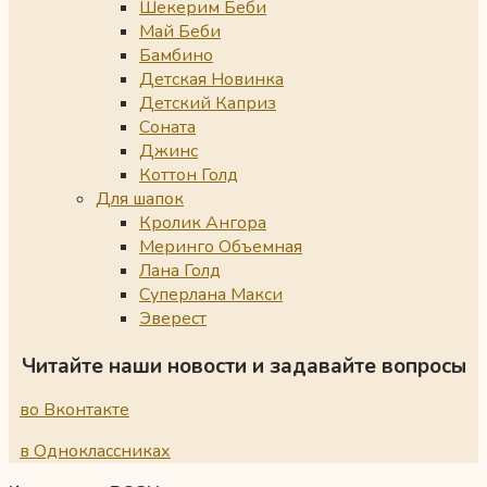
Шекерим Беби
Май Беби
Бамбино
Детская Новинка
Детский Каприз
Соната
Джинс
Коттон Голд
Для шапок
Кролик Ангора
Меринго Объемная
Лана Голд
Суперлана Макси
Эверест
Читайте наши новости и задавайте вопросы
во Вконтакте
в Одноклассниках