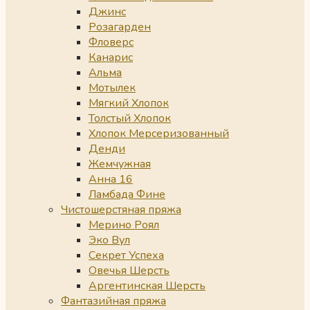
Джинс
Розагарден
Фловерс
Канарис
Альма
Мотылек
Мягкий Хлопок
Толстый Хлопок
Хлопок Мерсеризованный
Денди
Жемчужная
Анна 16
Ламбада Фине
Чистошерстяная пряжа
Мерино Роял
Эко Вул
Секрет Успеха
Овечья Шерсть
Аргентинская Шерсть
Фантазийная пряжа