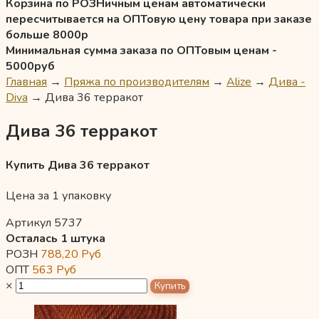
Корзина по РОЗНичным ценам автоматически
пересчитывается на ОПТовую цену товара при заказе
больше 8000р
Минимальная сумма заказа по ОПТовым ценам -
5000руб
Главная
→
Пряжа по производителям
→
Alize
→
Дива -
Diva
→
Дива 36 терракот
Дива 36 терракот
Купить Дива 36 терракот
Цена за 1 упаковку
Артикул 5737
Осталась 1 штука
РОЗН
788,20
Руб
ОПТ
563
Руб
×