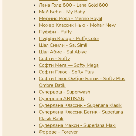
Лана Голд 800 - Lana Gold 800
Май Беби - My Baby
Мерино Роял - Merino Royal
Мохер Классик Нью - Mohair New
Пуффи - Puffy
Пуффи Колор - Puffy Color
Шал Симли - Sal Simli
Шал Абие - Sal Abiye
Софти - Softy
Софти Мега — Softy Mega
Софти Плюс - Softy Plus
Софти Плюс Омбре Батик - Softy Plus
Ombre Batik
Супервош - Superwash
Супервош ARTISAN
Суперлана Классик - Superlana Klasik
Суперлана Классик Батик - Superlana
Klasik Batik
Суперлана Макси - Superlana Maxi
Фореве - Forever