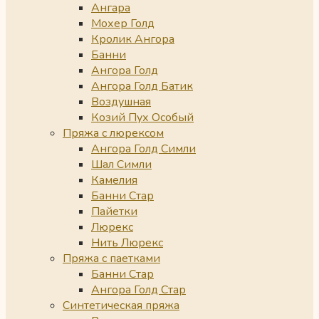
Ангара
Мохер Голд
Кролик Ангора
Банни
Ангора Голд
Ангора Голд Батик
Воздушная
Козий Пух Особый
Пряжа с люрексом
Ангора Голд Симли
Шал Симли
Камелия
Банни Стар
Пайетки
Люрекс
Нить Люрекс
Пряжа с паетками
Банни Стар
Ангора Голд Стар
Синтетическая пряжа