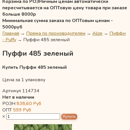
Корзина по РОЗНичным ценам автоматически
пересчитывается на ОПТовую цену товара при заказе
больше 8000р
Минимальная сумма заказа по ОПТовым ценам -
5000руб
Главная
→
Пряжа по производителям
→
Alize
→
Пуффи
- Puffy
→
Пуффи 485 зеленый
Пуффи 485 зеленый
Купить Пуффи 485 зеленый
Цена за 1 упаковку
Артикул 114734
Нет в наличии
РОЗН
838,60
Руб
ОПТ
599
Руб
×