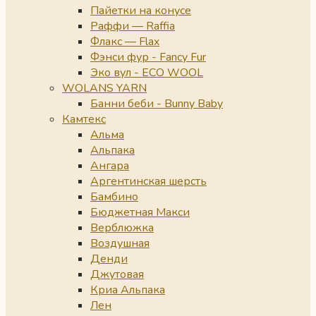
Пайетки на конусе
Раффи — Raffia
Флакс — Flax
Фэнси фур - Fancy Fur
Эко вул - ECO WOOL
WOLANS YARN
Банни беби - Bunny Baby
Камтекс
Альма
Альпака
Ангара
Аргентинская шерсть
Бамбино
Бюджетная Макси
Верблюжка
Воздушная
Денди
Джутовая
Криа Альпака
Лен