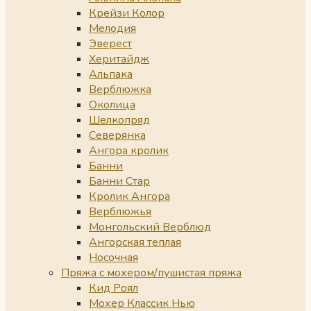
Крейзи Колор
Мелодия
Эверест
Херитайдж
Альпака
Верблюжка
Околица
Шелкопряд
Северянка
Ангора кролик
Банни
Банни Стар
Кролик Ангора
Верблюжья
Монгольский Верблюд
Ангорская теплая
Носочная
Пряжа с мохером/пушистая пряжа
Кид Роял
Мохер Классик Нью