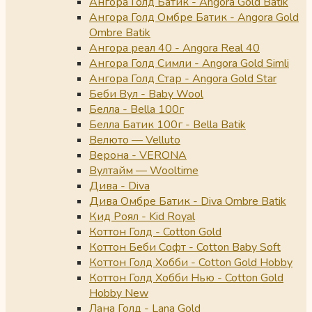
Ангора Голд Батик - Angora Gold Batik
Ангора Голд Омбре Батик - Angora Gold
Ombre Batik
Ангора реал 40 - Angora Real 40
Ангора Голд Симли - Angora Gold Simli
Ангора Голд Стар - Angora Gold Star
Беби Вул - Baby Wool
Белла - Bella 100г
Белла Батик 100г - Bella Batik
Велюто — Velluto
Верона - VERONA
Вултайм — Wooltime
Дива - Diva
Дива Омбре Батик - Diva Ombre Batik
Кид Роял - Kid Royal
Коттон Голд - Cotton Gold
Коттон Беби Софт - Cotton Baby Soft
Коттон Голд Хобби - Cotton Gold Hobby
Коттон Голд Хобби Нью - Cotton Gold
Hobby New
Лана Голд - Lana Gold