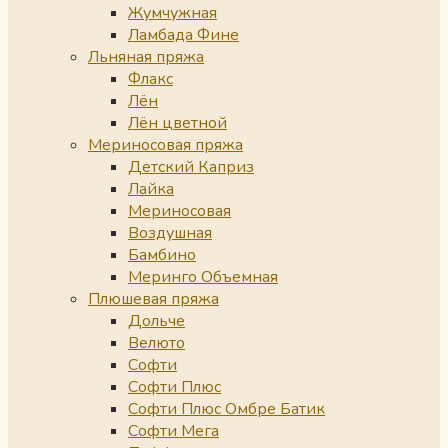
Жумчужная
Ламбада Фине
Льняная пряжа
Флакс
Лён
Лён цветной
Мериносовая пряжа
Детский Каприз
Лайка
Мериносовая
Воздушная
Бамбино
Меринго Объемная
Плюшевая пряжа
Дольче
Велюто
Софти
Софти Плюс
Софти Плюс Омбре Батик
Софти Мега