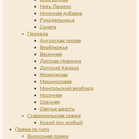
Нить Люрекс
Носочная добавка
Рукодельница
Соната
Пехорка
Ангорская теплая
Верблюжья
Весенняя
Детская Новинка
Детский Каприз
Жемчужная
Мериносовая
Монгольский верблюд
Носочная
Осенняя
Овечья шерсть
Ставропольская пряжа
Козий пух особый
Пряжа по типу
Вискозная пряжа