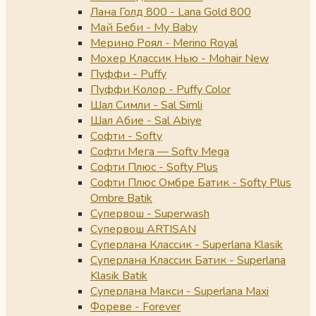
Лана Голд 800 - Lana Gold 800
Май Беби - My Baby
Мерино Роял - Merino Royal
Мохер Классик Нью - Mohair New
Пуффи - Puffy
Пуффи Колор - Puffy Color
Шал Симли - Sal Simli
Шал Абие - Sal Abiye
Софти - Softy
Софти Мега — Softy Mega
Софти Плюс - Softy Plus
Софти Плюс Омбре Батик - Softy Plus
Ombre Batik
Супервош - Superwash
Супервош ARTISAN
Суперлана Классик - Superlana Klasik
Суперлана Классик Батик - Superlana
Klasik Batik
Суперлана Макси - Superlana Maxi
Фореве - Forever