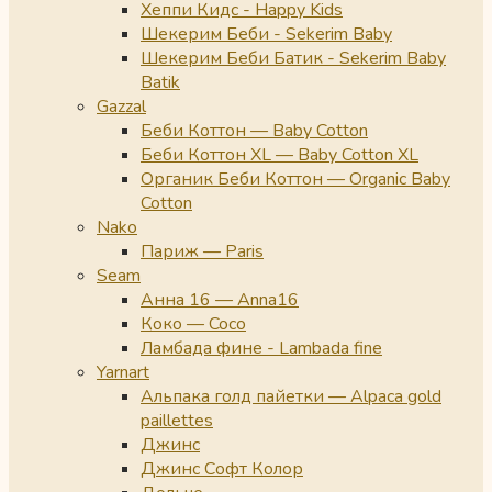
Хеппи Кидс - Happy Kids
Шекерим Беби - Sekerim Baby
Шекерим Беби Батик - Sekerim Baby
Batik
Gazzal
Беби Коттон — Baby Cotton
Беби Коттон XL — Baby Cotton XL
Органик Беби Коттон — Organic Baby
Cotton
Nako
Париж — Paris
Seam
Анна 16 — Anna16
Коко — Coco
Ламбада фине - Lambada fine
Yarnart
Альпака голд пайетки — Alpaca gold
paillettes
Джинс
Джинс Софт Колор