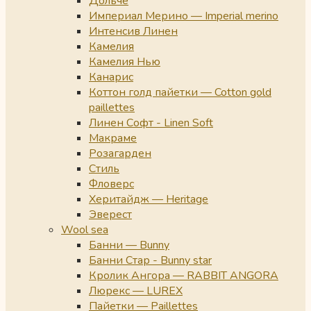
Дольче
Империал Мерино — Imperial merino
Интенсив Линен
Камелия
Камелия Нью
Канарис
Коттон голд пайетки — Cotton gold
paillettes
Линен Софт - Linen Soft
Макраме
Розагарден
Стиль
Фловерс
Херитайдж — Heritage
Эверест
Wool sea
Банни — Bunny
Банни Стар - Bunny star
Кролик Ангора — RABBIT ANGORA
Люрекс — LUREX
Пайетки — Paillettes