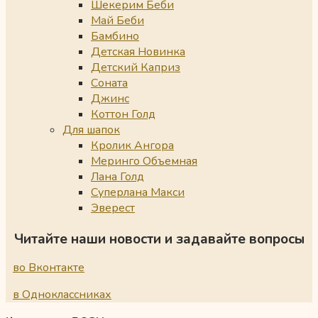
Шекерим Беби
Май Беби
Бамбино
Детская Новинка
Детский Каприз
Соната
Джинс
Коттон Голд
Для шапок
Кролик Ангора
Меринго Объемная
Лана Голд
Суперлана Макси
Эверест
Читайте наши новости и задавайте вопросы
во Вконтакте
в Одноклассниках