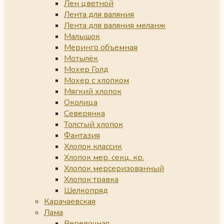
Лен цветной
Лента для валяния
Лента для валяния меланж
Малышок
Меринго объемная
Мотылёк
Мохер Голд
Мохер с хлопком
Мягкий хлопок
Околица
Северянка
Толстый хлопок
Фантазия
Хлопок классик
Хлопок мер. секц. кр.
Хлопок мерсеризованный
Хлопок травка
Шелкопряд
Карачаевская
Лама
Веревочная