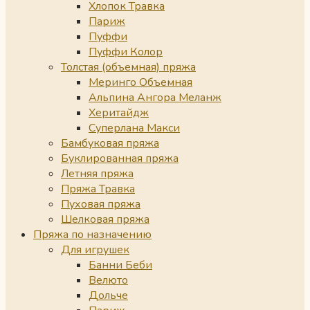
Хлопок Травка
Париж
Пуффи
Пуффи Колор
Толстая (объемная) пряжа
Меринго Объемная
Альпина Ангора Меланж
Херитайдж
Суперлана Макси
Бамбуковая пряжа
Буклированная пряжа
Летняя пряжа
Пряжа Травка
Пуховая пряжа
Шелковая пряжа
Пряжа по назначению
Для игрушек
Банни Беби
Велюто
Дольче