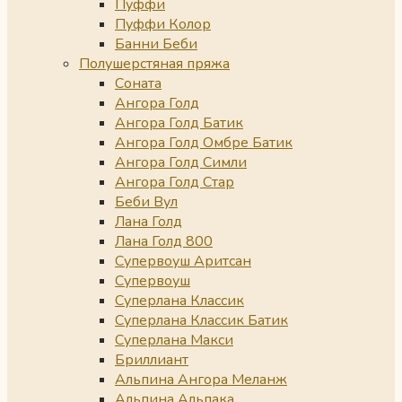
Пуффи
Пуффи Колор
Банни Беби
Полушерстяная пряжа
Соната
Ангора Голд
Ангора Голд Батик
Ангора Голд Омбре Батик
Ангора Голд Симли
Ангора Голд Стар
Беби Вул
Лана Голд
Лана Голд 800
Супервоуш Аритсан
Супервоуш
Суперлана Классик
Суперлана Классик Батик
Суперлана Макси
Бриллиант
Альпина Ангора Меланж
Альпина Альпака