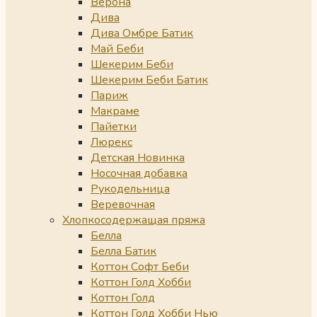
Верона
Дива
Дива Омбре Батик
Май Беби
Шекерим Беби
Шекерим Беби Батик
Париж
Макраме
Пайетки
Люрекс
Детская Новинка
Носочная добавка
Рукодельница
Веревочная
Хлопкосодержащая пряжа
Белла
Белла Батик
Коттон Софт Беби
Коттон Голд Хобби
Коттон Голд
Коттон Голд Хобби Нью