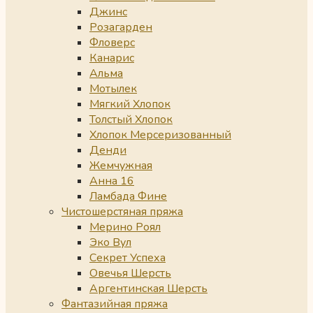
Джинс
Розагарден
Фловерс
Канарис
Альма
Мотылек
Мягкий Хлопок
Толстый Хлопок
Хлопок Мерсеризованный
Денди
Жемчужная
Анна 16
Ламбада Фине
Чистошерстяная пряжа
Мерино Роял
Эко Вул
Секрет Успеха
Овечья Шерсть
Аргентинская Шерсть
Фантазийная пряжа