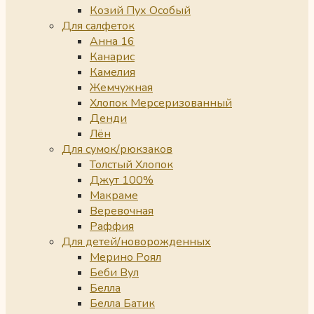
Козий Пух Особый
Для салфеток
Анна 16
Канарис
Камелия
Жемчужная
Хлопок Мерсеризованный
Денди
Лён
Для сумок/рюкзаков
Толстый Хлопок
Джут 100%
Макраме
Веревочная
Раффия
Для детей/новорожденных
Мерино Роял
Беби Вул
Белла
Белла Батик